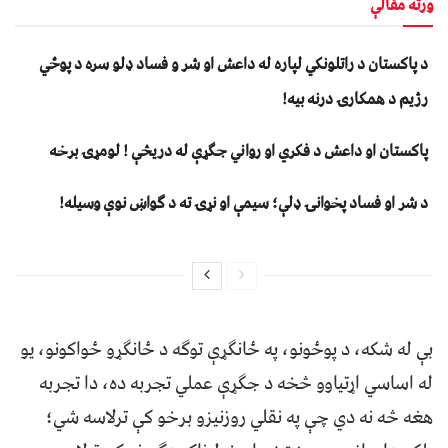
ورته مقالې
د پاکستان د راتلونکي لپاره له داعش او شر و فساد ډلو سره د پوځي
رژیم د همکارۍ درنه بیه!
پاکستان او داعش د فکري او رواني جګړې له دریڅې ! لومړۍ برخه
د شر او فساد پخوانۍ ډلې؛ سیمې او نړۍ ته د ګواښ نوې وسیله!
بې له شکه، د پوځونو، په ځانګړې توګه د ځانګړو ځواکونو، یو
له اساسي اړتیاوو څخه د جګړې عملي تجربه ده، دا تجربه
هغه څه نه دي چې په نقلي روزنیزو برخو کې ترلاسه شي؛