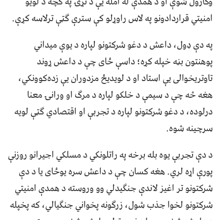
وکارول شوې او د همدې له امله یې د نړۍ په کچه د لویو
امنیتي قراردادونو په لاس راوړلو کې سترې ګټې ترلاسه کړې.
په دې ډول، داعش د دغو شرکتونو لپاره د یوې میداني
پوهنتون بڼه خپله کړه؛ داسې ځای چې د داعش ړوند
تاوتریخوالی یې استاد او د لویدیځ مزدوران یې زده‌کوونکي،
هغه څه چې د سیمې د خلکو لپاره د مرګ او ورانۍ معنا
درلوده، د دغو شرکتونو لپاره د تجربې او اقتصادي ګټې لویه
سرچینه شوه.
د دې تجربې یوه بله برخه په راتلونکي د مسلکي اجیرانو روزنې
پورې اړه لري. هغه کسان چې د داعش سره یوځای یا د دې
شرکتونو تر اغیز لاندې جنګیدلي وو وروسته د همدې امنیتي
شرکتونو لخوا جذب شول، زرګونه پخواني جنګیالي، که پخپله