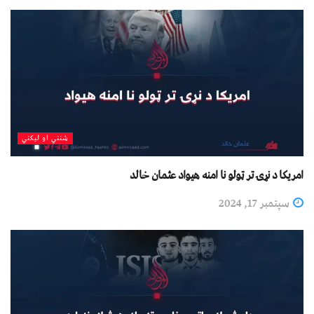
شنني او لیکني
امریکا د نړۍ تر ټولو نا امنه هیواد عثمان خالد
سپتمبر 17, 2024