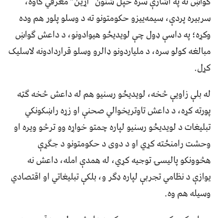
ګواښ ته په اشارې سره خپل شتون “اړین” معرفي کاوه،
سربیره پردې، سیمه‌ييزو حکومتونو ته د وسلو پلور هم وده
وکړه؛ په داسې ډول چې لویدیځو هیوادونو، د داعش ګواښ
مبالغه کولو سره، د ملیاردونو ډالرو وسلو قراردادونه لاسلیک
کړل.
له بلې زاویې څخه، لویدیځو رسنیو هم له داعش څخه ګټه
پورته کړه، د داعش تاوتریخوالي صحنې او زړه راښکونکي
تبلیغات د لویدیځو رسنیو لپاره چمتو خواړه وو ترڅو ویره او
وحشت رامنځته کړي او د دوی د حکومتونو د جګړې
هڅوونکو پالیسۍ توجیه کړي، له همدې امله، داعش نه
یوازې د نظامي تجربې لپاره ډګر و، بلکې تبلیغاتي او اقتصادي
وسیله هم وه.