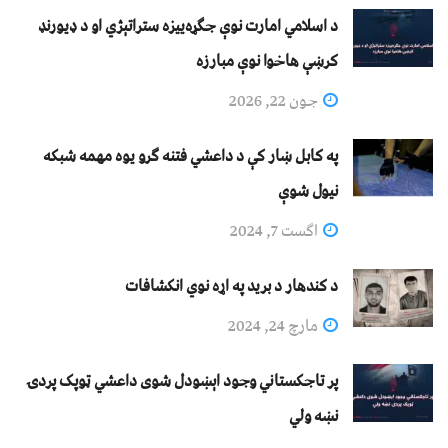
د اسلامي امارت نوې جګړه‌ییزه ستراتېژي او د ډیورنډ
کرښې هاخوا نوې مبارزه
جون 22, 2026
په کابل ښار کې د داعشي فتنه ګرو يوه مهمه شبکه
نيول شوې
اگست 7, 2024
د کندهار د برید په اړه نوي انکشافات
مارچ 24, 2024
پر تاجکستاني وجود اېښودل شوی داعشي ټوپک پردۍ
نښه ولي