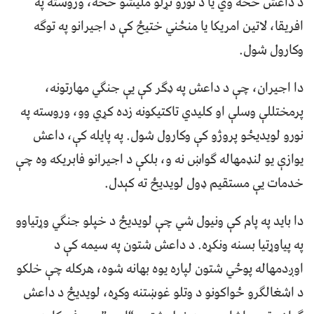
د داعش څخه وي یا د نورو تړلو ملیشو څخه، وروسته په
افریقا، لاتین امریکا یا منځني ختیځ کې د اجیرانو په توګه
وکارول شول.
دا اجیران، چې د داعش په ډګر کې یې جنګي مهارتونه،
پرمختللې وسلې او کلیدي تاکتیکونه زده کړي وو، وروسته په
نورو لویدیځو پروژو کې وکارول شول. په پایله کې، داعش
یوازې یو لنډمهاله ګواښ نه و، بلکې د اجیرانو فابریکه وه چې
خدمات یې مستقیم ډول لویدیځ ته کېدل.
دا باید په پام کې ونیول شي چې لویدیځ د خپلو جنګي وړتیاوو
په پیاوړتیا بسنه ونکړه. د داعش شتون په سیمه کې د
اوږدمهاله پوځي شتون لپاره یوه بهانه شوه، هرکله چې خلکو
د اشغالګرو ځواکونو د وتلو غوښتنه وکړه، لویدیځ د داعش