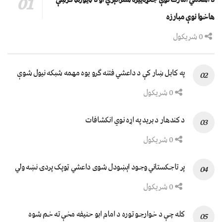
هاخوا نوې مبارزه
0 شریکول
په کابل ښار کې د داعشي فتنه ګرو يوه مهمه شبکه نيول شوې
0 شریکول
د کندهار د برید په اړه نوي انکشافات
0 شریکول
پر تاجکستاني وجود اېښودل شوی داعشي ټوپک پردۍ نښه ولي
0 شریکول
کله چې د خوارجو توره د امام ابو حنیفه مخې ته خم شوه