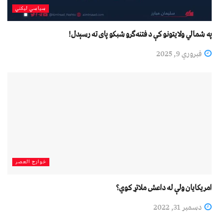
سیاسي لیکني
په شمالي ولایتونو کې د فتنه‌ګرو شبکو پای ته رسېدل!
فبروري 9, 2025
خوارج العصر
امریکایان ولې له داعش ملاتړ کوي؟
دسمبر 31, 2022