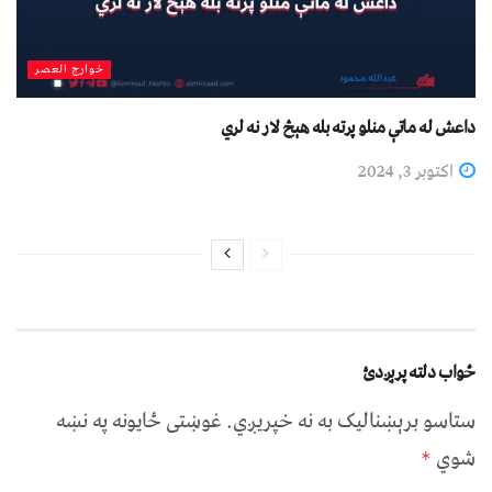
خوارج العصر
داعش له ماتې منلو پرته بله هېڅ لار نه لري
اکتوبر 3, 2024
ځواب دلته پرېږدئ
ستاسو برېښناليک به نه خپريږي.
غوښتى ځایونه په نښه
شوي
*