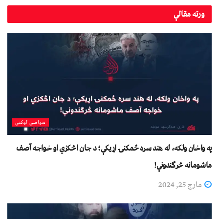
ورته
مقالې
سیاسي لیکني
په واخان ولکه، له هند سره ځمکنۍ اړيکې؛ د جان اڅکزي او خواجه آصف
ماشومانه څرګندونې!
مارچ 25, 2024