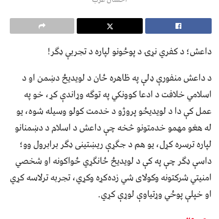
داعش؛ د کفري نړۍ د پوځونو لپاره د تجربې ډګر!
د داعش منفورې ډلې په ظاهره ځان د لویدیځ دښمن او د
اسلامي خلافت د ادعا کوونکي په توګه وړاندې کړ، خو په
عمل کې دا د لویدیځو پروژو د خدمت کولو وسیله شوه، یو
له هغو مهمو خدمتونو څخه چې داعش د اسلام د دښمنانو
لپاره ترسره کړل، یو هم د جګړې ریښتینی ډګر برابرول وو؛
داسې ډګر چې په کې د لویدیځ ځانګړي ځواکونه او شخصي
امنیتي شرکتونه وکولای شي زده‌کړه وکړي، تجربه ترلاسه کړي
او خپلې پوځي وړتیاوې لوړې کړي.