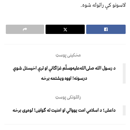
لاسونو کې راټوله شوه.
مخکینی پوسټ
د رسول الله صلی‌الله‌علیه‌وسلّم غزاګانې او ترې اخیستل شوي
درسونه! اووه ویشتمه برخه
راتلونکی پوسټ
داعش؛ د اسلامي امت یووالي او امنیت ته ګواښ! لومړۍ برخه