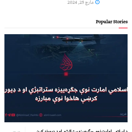
مارچ 25, 2024
Popular Stories
د اسلامي امارت نوې جګړه‌ییزه ستراتېژي او د ډیورنډ کرښې