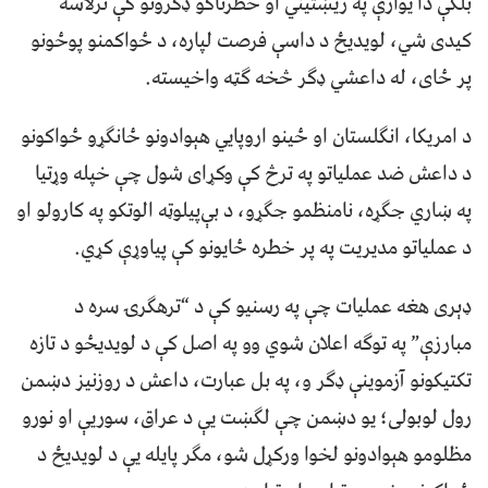
بلکې دا یوازې په ریښتیني او خطرناکو ډګرونو کې ترلاسه
کیدی شي، لویدیځ د داسې فرصت لپاره، د ځواکمنو پوځونو
پر ځای، له داعشي ډګر څخه ګټه واخیسته.
د امریکا، انګلستان او ځینو اروپایي هېوادونو ځانګړو ځواکونو
د داعش ضد عملیاتو په ترڅ کې وکړای شول چې خپله وړتیا
په ښاري جګړه، نامنظمو جګړو، د بې‌پیلوټه الوتکو په کارولو او
د عملیاتو مدیریت په پر خطره ځایونو کې پیاوړې کړي.
ډېری هغه عملیات چې په رسنیو کې د “ترهګرۍ سره د
مبارزې” په توګه اعلان شوي وو په اصل کې د لویدیځو د تازه
تکتیکونو آزموينې ډګر و، په بل عبارت، داعش د روزنیز دښمن
رول لوبولی؛ یو دښمن چې لګښت یې د عراق، سوریې او نورو
مظلومو هېوادونو لخوا ورکړل شو، مګر پایله یې د لویدیځ د