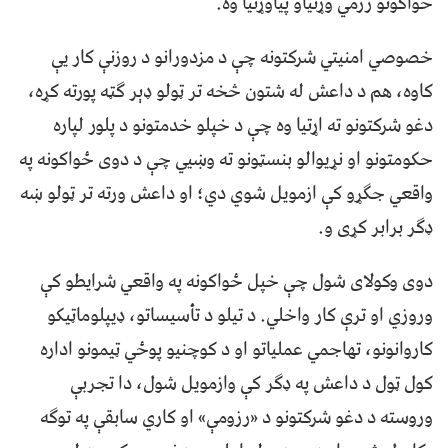
ځواکونو رزمي وړتیاو پیاوړتیا وه.
خصوصي امنیتي شرکتونه چې د مزدورانو د روزنې کار یې
کاوه، هم د داعش له شتون څخه تر ټولو ډېر ګټه پورته کړه،
دغو شرکتونو ته اړتیا وه چې د خپلو خدمتونو د پلور لپاره
حکومتونو او نړیوالو بنسټونو ته وښيي چې د دوی ځواکونه په
واقعي جګړو کې ازمویل شوي دي؛ او داعش ورته تر ټولو ښه
ډګر برابر کړی و.
دوی وکولای شول چې خپل ځواکونه په واقعي شرایطو کې
وروزي او ترې کار واخلي. د تیلو د تأسیساتو، ډیپلوماټیکو
کاروانونو، تهاجمي عملیاتو او د کوچنیو پوځي ټیمونو اداره
کول ټول د داعش په ډګر کې وازمویل شول، دا تجربې
وروسته د دغو شرکتونو د «رزومې» او کاري سابقې په توګه