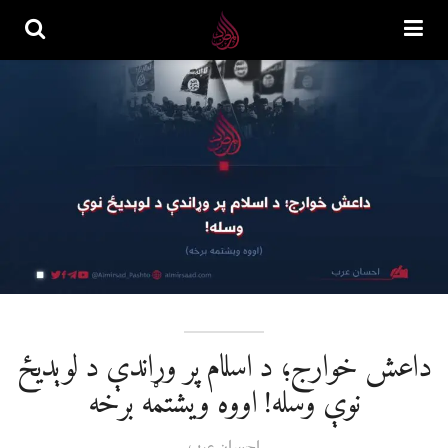
داعش خوارج؛ د اسلام پر وړاندې د لوېدیځ
نوې وسله! اووه ویشتمه برخه
احسان عرب