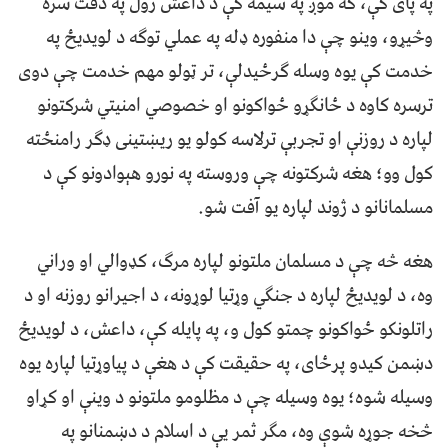
په پای کې، که موږ په سیمه کې د داعش رول په دقت سره
وڅیړو، وینو چې دا منفوره ډله په عملي توګه د لویدیځ په
خدمت کې یوه وسله ګرځیدلې، تر ټولو مهم خدمت چې دوی
ترسره کاوه د ځانګړو ځواکونو او خصوصي امنیتي شرکتونو
لپاره د روزنې او تجربې ترلاسه کولو یو ریښتینی ډګر رامنځته
کول وو؛ هغه شرکتونه چې وروسته په نورو هېوادونو کې د
مسلمانانو د ژوند لپاره یو آفت شو.
هغه څه چې د مسلمان ملتونو لپاره مرګ، کډوالي او وراني
وه، د لویدیځ لپاره د جنګي وړتیا لوړونه، د اجیرانو روزنه او د
راتلونکو ځواکونو چمتو کول و، په پایله کې، داعش، د لویدیځ
دښمن کیدو پرځای، په حقیقت کې د هغې د پیاوړتیا لپاره یوه
وسیله شوه؛ یوه وسیله چې د مظلومو ملتونو د وینې او کړاو
څخه جوړه شوې وه، مګر ثمر یې د اسلام د دښمنانو په