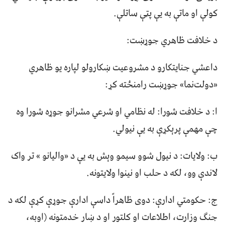
کولې او ماتې به یې پټې ساتلې.
د خلافت ظاهري جوړښت:
داعشي جنایتکارو د مشروعیت ښکارولو لپاره یو ظاهري
«دولت‌نما» جوړښت رامنځته کړ:
ا: د خلافت شورا: له نظامي او شرعي مشرانو جوړه شورا وه
چې مهمې پرېکړې به یې نیولي.
ب: ولایات: د نیول شوو سیمو وېش به یې د «والیانو » تر واک
لاندې وو، لکه د حلب او نینوا ولایتونه.
ج: حکومتي ادارې: دوی ظاهراً داسې ادارې جوړې کړې لکه د
جنګ وزارت، اطلاعات او کلتور او د ښار خدمتونه (اوبه،