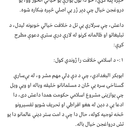
څېره پټه کړي، خو دا ټول یوازې یو خیالي انځور وو، یو
دروغجن خیال چې ډېر ژر یې اصلي څېره ښکاره شوه.
داعش، چې سرلاري یې تل د خلافت خیالي خوبونه لیدل، د
تبلیغاتو او ظالمانه کړنو له لارې درې سترې دعوې مطرح
کړې:
۱:- د اسلامي خلافت را ژوندي کول:
ابوبکر البغدادي، چې د دې ډلې مهم مشر و، له بې‌ساري
گستاخۍ سره یې ځان د مسلمانانو خلیفه وباله او ویې ویل
چې یوازینی مشروع اسلامي حکومت همدا داعش دی، دا
ادعا یې د دین له هغو افراطي او تحریف‌ شویو تفسیرونو
څخه توجیه کوله، حال دا چې د امت ستر دیني عالمانو دا یو
تش درواغجن خیال باله.