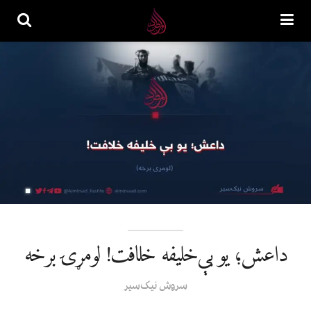
داعش؛ یو بې‌خلیفه خلافت! لومړۍ برخه
سروش نیک‌سیر