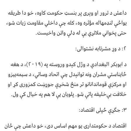
داعش د ترور او وېری پر بنسټ حکومت کاوه، خو دا طریقه
یواځې لنډمهاله مؤثره وه، کله چې داخلي مقاومت زیات شو،
حتی پخواني ملاتړي یې له ډلې واټن واخیست.
۲: د وړ مشرتابه نشتوالی:
د ابوبکر البغدادي د وژل کېدو وروسته په (۲۰۱۹)، د هغه
ځایناستي مشران ونه توانېدل چې اتحاد وساتي، د سیمه‌ییزو
او مرکزي قوماندانانو تر منځ شخړې جوړښت کمزوری کړ او
خلافت بې‌خلیفه پاتې شو. پلویان یې لا هم په خیال کې ول.
۳: جګړې ځپلی اقتصاد:
اقتصاد د حکومتدارۍ یو مهم اساس دی، خو داعش چې ځان