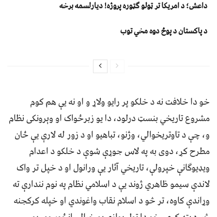
داعش؛ د امریکا تر ټولو ګټوره پروژه! دیارلسمه برخه
د پاکستان د پوځ دوه مخي توب
خو دا خلافت نه د خلکو پر رایو ولاړ و او نه یې هم کوم
مشروع تاریخي بنسټ درلود، دا یو زبرځواک او وېرونکی نظام
و، چې د تاوتریخوالي، وژنو، تباهیو او د زور له لارې یې ځان
مطرح کړ، دوی به په لاس جوړې شوې د خلکو د اعدام
ویډیوګانې خپرولې، تاریخي آثار یې ورانول او د خپل تر واک
لاندې سیمو ظاهري ژوند یې د اسلامي نظام په نوم نندارې ته
وړاندې کاوه، تر څو د اسلام نقاب واغوندي او خپله کرکجنه