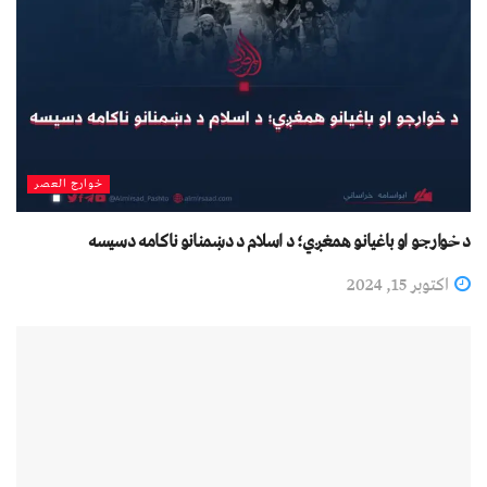
خوارج العصر
د خوارجو او باغیانو همغږي؛ د اسلام د دښمنانو ناکامه دسیسه
اکتوبر 15, 2024