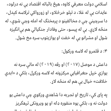
اسلامي دولت معرفي کاوه، هېڅ باثباته اقتصاد یې نه درلود،
عایدات یې له غلا، د تېلو خرڅلاو، او زورواکي ترلاسه کېدل،
دا سرچینې چې د مخالفینو د پرمختګ له امله وچې شوې، له
منځه لاړې. بې له پیسو، حتی وفادار جنګیالي هم بې‌انګېزه
شول او مشرانو یې له خفت او یوازیتوب سره مخ شول.
۴: د قلمرو له لاسه ورکول:
داعش د موصل (۲۰۱۷) او رقه (۲۰۱۹) له ماتې سره نه
یوازې خپل جغرافیایي مرکزونه له لاسه ورکړل، بلکې د «ابدي
خلافت» خیال یې هم له منځه لاړ.
په پای کې، تاریخ او تجربه دا شاهدي ورکوي چې داعش یو
دولت نه و، بلکې یوه منفوره ډله او یو ویرونکی ترهګریز