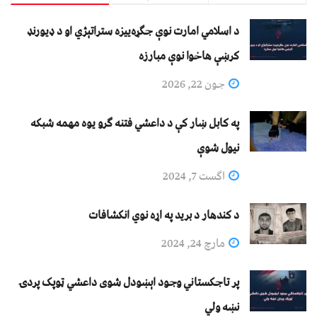
د اسلامي امارت نوې جګړه‌ییزه ستراتېژي او د ډیورنډ
کرښې هاخوا نوې مبارزه
جون 22, 2026
په کابل ښار کې د داعشي فتنه ګرو يوه مهمه شبکه
نيول شوې
اگست 7, 2024
د کندهار د برید په اړه نوي انکشافات
مارچ 24, 2024
پر تاجکستاني وجود اېښودل شوی داعشي ټوپک پردۍ
نښه ولي