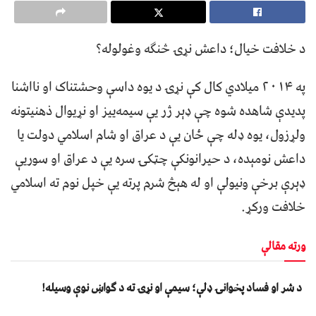
د خلافت خیال؛ داعش نړۍ څنګه وغولوله؟
په ۲۰۱۴ میلادي کال کې نړۍ د یوه داسې وحشتناک او نااشنا
پدیدې شاهده شوه چې ډېر ژر یې سیمه‌ییز او نړیوال ذهنیتونه
ولړزول، یوه ډله چې ځان یې د عراق او شام اسلامي دولت یا
داعش نومېده، د حیرانونکې چټکۍ سره یې د عراق او سوریې
ډېرې برخې ونیولې او له هېڅ شرم پرته یې خپل نوم ته اسلامي
خلافت ورکړ.
ورته مقالې
د شر او فساد پخوانۍ ډلې؛ سیمې او نړۍ ته د ګواښ نوې وسیله!