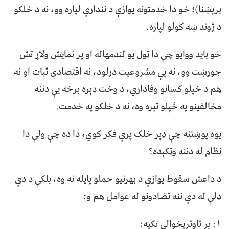
برېښنا)؛ خو دا خدمتونه یوازې د نندارې لپاره وو، نه د خلکو
د ژوند ښه کولو لپاره.
خو باید ووایو چې دا ټول یو لنډمهاله او پر نمايش ولاړ تش
جوړښت وو، نه یې مشروعیت درلود، نه اقتصادي ثبات او نه
هم د خپلو کسانو وفاداري، د وخت ډېره برخه‌ یې دننه
مخالفینو په ځپلو تېره وه، نه د خلکو په خدمت.
یوه پوښتنه چې ډېر خلک پرې فکر کوي، دا ده چې ولې دا
نظام له دننه وټکېده؟
د داعش سقوط یوازې د بهرنیو حملو پایله نه وه، بلکې د دې
ډلې له دې ننه تضادونو له عوامل هم و:
۱: پر تاوتریخوالي تکیه: