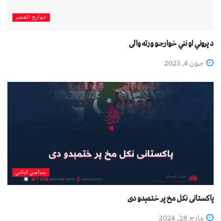
خوارج العصر
د پروني او نني خوارجو ورته والی
جون 4, 2023
سیاسي لیکني
پاکستانی نکل مخ پر ختمېدو دی
مارچ 28, 2024