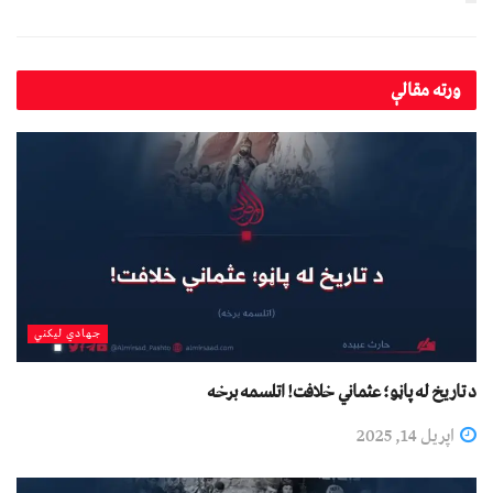
ورته
مقالې
جهادي لیکني
د تاریخ له پاڼو؛ عثماني خلافت! اتلسمه برخه
اپریل 14, 2025