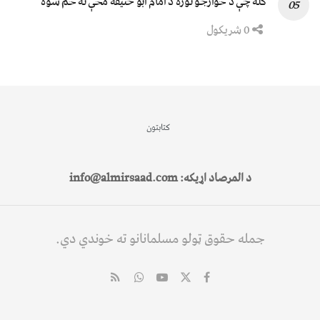
کله چې د خوارجو توره د امام ابو حنیفه مخې ته خم شوه
0 شریکول
کتابتون
د المرصاد اړیکه: info@almirsaad.com
جمله حقوق ټولو مسلمانانو ته خوندي دي.