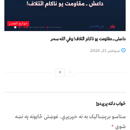
خوارج العصر
داعش ــ مقاومت يو ناکام ائتلاف! وفي الله سحر
سپتمبر 21, 2024
ځواب دلته پرېږدئ
ستاسو برېښناليک به نه خپريږي.
غوښتى ځایونه په نښه
شوي
*