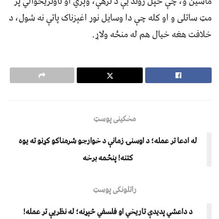
ماشین و، چې خپل ژوند یې د ترهې، وېري او تاوتریخوالي پر
مټ ساتلی و او کله چې دا وسایل نور اغېزناک پاتې نه شول، د
خلافت هغه خیال هم له منځه ولاړ.
مخکینی پوسټ
له ادعا تر عمله؛ د اوسنۍ زمانې د خوارجو شرمناکو کړنو ته یوه
کتنه! پنځمه برخه
راتلونکی پوسټ
د داعشي پدیدې تاریخي او فلسفي څېړنه؛ له نظریې تر عمله!