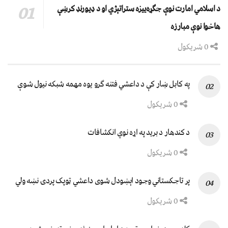
د اسلامي امارت نوې جګړه‌ییزه ستراتېژي او د ډیورنډ کرښې
هاخوا نوې مبارزه
0 شریکول
په کابل ښار کې د داعشي فتنه ګرو يوه مهمه شبکه نيول شوې
0 شریکول
د کندهار د برید په اړه نوي انکشافات
0 شریکول
پر تاجکستاني وجود اېښودل شوی داعشي ټوپک پردۍ نښه ولي
0 شریکول