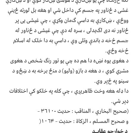
ﻟﮑﻪ څﺭﻧګﻩ ﭼﯥ ﻳﻮ ښﮐﺎﺭﻱ د ﻫﻮﺳۍ ښﮐﺎﺭ ﮐﻮﻱ ﺍﻭ د ښﮐﺎﺭي
ﻏﺸﯽ د ځﻧﺎﻭﺭ ﭘﻪ ﺟﺴﻢ ﮐﯥ ﺩﺍﺧﻞ ﺷﻲ ﺍﻭ ﻫﻐﻪ ﺑﻞ ﻟﻮﺭﺗﻪ ځﻳﻨﯥ
ﻭﻭځﻱ ، ښﮐﺎﺭﻱ ﺑﻪ ﺩﺍﺳﯥ ګﻣﺎﻥ ﻭﮐړﻱ ، ﭼﯥ ﻏﻴﺸﯽ ﻳﯽ ﭘﺮ
ځﻧﺎﻭﺭ ﻧﻪ ﺩی ﻟګﻳﺪﻟﯽ ، ﺳﺮﻩ ﻟﻪ ﺩﯤ ﭼﯥ ﻏﻴﺸﯽ د ځﻧﺎﻭﺭ ﻟﻪ
ﺟﺴﻢ څﺧﻪ د ﺑﺎﻧﺪﯤ ﻭﺗﻠﯽ ﻭﻱ ، ﺩﺍﺳﯥ ﺑﻪ ﺩﺍ ﺧﻠﮏ ﻟﻪ ﺍﺳﻼﻡ
څﺧﻪ ﻭځﻱ.
د ﻫﻐﻮﯼ ﻳﻮﻩ ﻧښﻩ ﺩﺍ ﻫﻢ ﺩﻩ ﭼﯥ ﻳﻮ ﺗﻮﺭ ﺭﻧګ ﺷﺨﺺ د ﻫﻐﻮﯼ
ﻣﺸﺮﻱ ﮐﻮﻱ ، د ﻫﻐﻪ د ﺑﺎﺯﻭ (ﻭﻟﻴﻮ) د ﻣﻨځ ﺑﺮﺧﻪ ﺑﻪ د ښځﻭ د
ﺳﻴﻨﻮ ﭘﻪ څﯦﺮ ﻭﻱ.
ﺩﺍ ډﻟﻪ ﻫﻐﻪ ﻭﺧﺖ ﻇﺎﻫﺮﻳږﻱ ، ﭼﯥ ﮐﻠﻪ ﭘﻪ ﺧﻠﮑﻮ ﮐﯥ ﺍﺧﺘﻼﻓﺎﺕ
ډﯦﺮ ﺷﻲ.
(ﺻﺤﻴﺢ ﺍﻟﺒﺨﺎﺭﻱ ، ﺍﻟﻤﻨﺎﻗﺐ : ﺣﺪﻳﺚ -۳۶۱۰ –
و ﺻﺤﻴح ﺍﻟﻤﺴـﻠﻢ ، ﺍﻟﺰﮐﺎﺓ : ﺣﺪﻳﺚ – ۱۰۶۴(
د ﺧﻮﺍﺭﺟﻮ ﻋﻘﺎﻳــﺪ