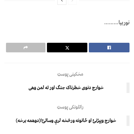
نوربيا………
مخکینی پوسټ
خوارج دنوی خطرناک جنګ اور ته لمن وهی
راتلونکی پوسټ
خوارج وپېژنئ او ځانونه ورڅخه ﻟﺮﯤ وﺳﺎﺗﺊ!(دوهمه برخه)