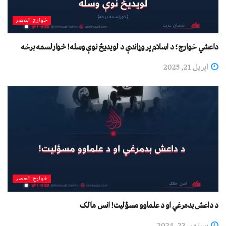
خوارج العصر
داعشي خوارج؛ د اسلام پر وړاندې د لویدیځ نوې وسله! څوارلسمه برخه
اپریل 21, 2025
خوارج العصر
د داعش بدمرغي او د علماوو مسؤلیت! انس مالک
سپتمبر 23, 2024