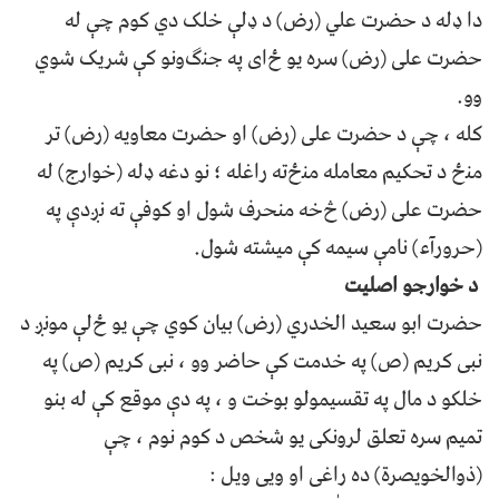
ﺩﺍ ډﻟﻪ د ﺣﻀﺮﺕ ﻋﻠﻲ (ﺭﺽ) د ډﻟﯥ ﺧﻠﮏ ﺩﻱ ﮐﻮﻡ ﭼﯥ ﻟﻪ
ﺣﻀﺮﺕ ﻋﻠﯽ (ﺭﺽ) ﺳﺮﻩ ﻳﻮ ځﺍﯼ ﭘﻪ ﺟﻨګﻭﻧﻮ ﮐﯥ ﺷﺮﻳﮏ ﺷﻮﻱ
ﻭﻭ.
ﮐﻠﻪ ، ﭼﯥ د ﺣﻀﺮﺕ ﻋﻠﯽ (ﺭﺽ) ﺍﻭ ﺣﻀﺮﺕ ﻣﻌﺎﻭﻳﻪ (ﺭﺽ) ﺗﺮ
ﻣﻨځ د ﺗﺤﮑﻴﻢ ﻣﻌﺎﻣﻠﻪ ﻣﻨځﺗﻪ ﺭﺍﻏﻠﻪ ؛ ﻧﻮ ﺩﻏﻪ ډﻟﻪ (ﺧﻮﺍﺭﺝ) ﻟﻪ
ﺣﻀﺮﺕ ﻋﻠﯽ (ﺭﺽ) څﺧﻪ ﻣﻨﺤﺮﻑ ﺷﻮﻝ ﺍﻭ ﮐﻮﻓﯥ ﺗﻪ ﻧږﺩﯤ ﭘﻪ
(ﺣﺮﻭﺭﺁﺀ) ﻧﺎﻣﯥ ﺳﻴﻤﻪ ﮐﯥ ﻣﻴﺸﺘﻪ ﺷﻮﻝ.
د ﺧﻮﺍﺭﺟﻮ ﺍﺻﻠﻴﺖ
ﺣﻀﺮﺕ ﺍﺑﻮ ﺳﻌﻴﺪ ﺍﻟﺨﺪﺭﻱ (ﺭﺽ) ﺑﻴﺎﻥ ﮐﻮﻱ ﭼﯥ ﻳﻮ ځﻟﯥ ﻣﻮﻧږ د
ﻧﺒﯽ ﮐﺮﻳﻢ (ص) ﭘﻪ ﺧﺪﻣﺖ ﮐﯥ ﺣﺎﺿﺮ ﻭﻭ ، ﻧﺒﯽ ﮐﺮﻳﻢ (ص) ﭘﻪ
ﺧﻠﮑﻮ د ﻣﺎﻝ ﭘﻪ ﺗﻘﺴﻴﻤﻮﻟﻮ ﺑﻮﺧﺖ و ، ﭘﻪ ﺩﯤ ﻣﻮﻗﻊ ﮐﯥ ﻟﻪ ﺑﻨﻮ
ﺗﻤﻴﻢ ﺳﺮﻩ ﺗﻌﻠﻖ ﻟﺮﻭﻧﮑﯽ ﻳﻮ ﺷﺨﺺ د ﮐﻮﻡ ﻧﻮﻡ ، ﭼﯥ
(ﺫﻭﺍﻟﺨﻮﻳﺼﺮﺓ) ﺩﻩ ﺭﺍﻏﯽ ﺍﻭ ﻭﻳﯽ ﻭﻳﻞ :