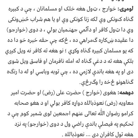
لومړۍ:
ﺧﻮﺍﺭﺝ ، ټﻭﻝ ﻫﻐﻪ ﺧﻠﮏ ﺍﻭ ﻣﺴﻠﻤﺎﻧﺎﻥ ، ﭼﯥ د ﮐﺒﻴﺮﻩ
ګﻧﺎﻩ کﻮﻧﮑﯽ ﻭﻱ ﻟﮑﻪ ﺯﻧﺎ ﮐﻮﻧﮑﯽ ﻭﻱ ﺍﻭ ﻳﺎ ﻫﻢ ﺷﺮﺍﺏ څښﻭﻧﮑﯽ
ﻭﻱ ﺩﺍ ټﻭﻝ ﮐﺎﻓﺮ ﺍﻭ ﺩﺁﺋﻤﻲ ﺟﻬﻨـﻤﻴﺎﻥ ﺑﻮﻟﻲ ، د ﺩﻭﯼ (ﺧﻮﺍﺭﺟﻮ)
ﺩﺍ ﻋﻘﻴﺪﻩ ښﮐﺎﺭﻩ ګﻣﺮﺍﻫﻲ ﺩﻩ ، ځﮐﻪ ﭼﯥ ﺣﻘﻪ ﺧﺒﺮﻩ ﺧﻮ ﺩﺍ ﺩﻩ
ﮐﻪ ﻳﻮ ﻣﺴﻠﻤﺎﻥ ﮐﺒﻴﺮﻩ ګﻧﺎﻩ ﻭﮐړﻱ ؛ ﻧﻮ ﻫﻐﻪ ﺗﻪ ﮐﺎﻓﺮ ﻧﻪ ﻭﻳﻞ ﮐﻴږﻱ
ﺑﻠﮑﯥ ﻫﻐﻪ ﺗﻪ د ﺩﻏﯥ ګﻧﺎﻩ ﻟﻪ ﺍﻣﻠﻪ ﻧﺎﻓﺮﻣﺎﻥ ﺍﻭ ﻓﺎﺳﻖ ﻭﻳﻞ ﺷﻮﯼ
ﺩﯼ ﺍﻭ ﭘﻪ ﻫﻐﻪ ﺑﺎﻧﺪﯤ ﻻﺯﻣﻲ ﺩﻩ ، ﭼﯥ ﺗﻮﺑﻪ ﻭﺑﺎﺳﻲ ﺍﻭ ﻟﻪ ﺩﺍ ﺭﻧګﻩ
ګﻧﺎﻫﻮﻧﻮ ځﺧه ﺭﺍ ﻭګﺭځﻱ.
دوهمه:
ﻫﻐﻮﯼ (ﺧﻮﺍﺭﺝ ) ﺣﻀﺮﺕ ﻋﻠﯽ (ﺭﺽ) ﺍﻭ ﺣﻀﺮﺕ ﺍﻣﻴﺮ
ﻣﻌﺎﻭﻳﻪ (ﺭﺽ) ﻧﻌﻮﺫﺑﺎﻟﻠه ﺩﻭﺍړﻩ ﮐﺎﻓﺮ ﺑﻮﻟﻲ ﺍﻭ د ﻫﻐﻮ ﺻﺤﺎﺑﻪ
ﮐﺮﺍﻣﻮ ﺭﺿﻮﺍﻥ ﷲ ﺗﻌﺎﻟﯽ ﻋﻨﻬﻢ ﺍﺟﻤﻌﻴﻦ ﻟﻮﯼ ﺷﻤﻴﺮ ﮐﻮﻡ ﭼﯥ د
ﺗﺤﮑﻴﻢ ﭘﻪ ﻓﻴﺼﻠﯥ ﺑﺎﻧﺪﯤ ﺭﺍﺿﻲ ﻭﻝ د ﺩﻭﯼ (ﺧﻮﺍﺭﺟﻮ) ﭘﻪ ﻧﺰﺩ
ﻫﻐﻪ ﺗﻮﻝ ﮐﺎﻓﺮﺍﻥ ﺩﻱ … ﻧﻌﻮﺫﺑﺎﻟﻠه .