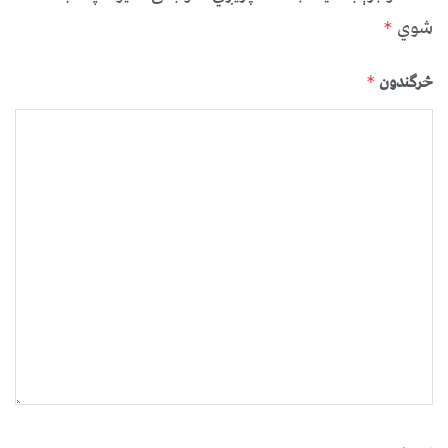
شوي
*
څرگندون
*