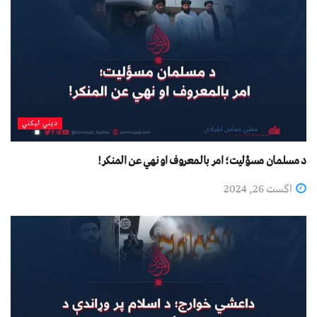
دیني لیکني
د مسلمان مسؤليت؛ امر بالمعروف او نهي عن المنکر!
اگست 26, 2024