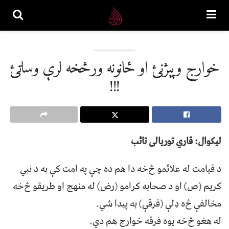
خوارج وپېژنئ او ځانونه ورڅخه ﻟﺮﯤ وﺳﺎﺗﺊ
!!!
ليکوال: قاري توريالی تائب
د ﻗﻴﺎﻣﺖ ﻟﻪ ﻋﻼﺋﻤﻮ څﺧﻪ ﺩﺍ ﻫﻢ ﺩﻩ ﭼﯥ ﭘﻪ ﺍﻣﺖ ﮐﯥ ﺑﻪ د ﻧﺒﻲ
ﮐﺮﻳﻢ (ص) ﺍﻭ د ﺻﺤﺎﺑﻪ ﮐﺮﺍﻣﻮ (ﺭﺽ) ﻟﻪ ﻣﻨﻬﺞ ﺍﻭ ﻃﺮﻳﻘﻮ څﺧﻪ
ﻣﺨﺎﻟﻔﯥ څﻩ ډﻟﯥ (ﻓﺮﻗﯥ) ﺑﻪ ﭘﻴﺪﺍ ﺷﻲ.
ﻟﻪ ﻫﻐﻮ څﺧﻪ ﻳﻮﻩ ﻓﺮﻗﻪ ﺧﻮﺍﺭﺝ ﻫﻢ ﺩﻱ.