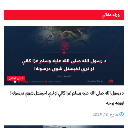
ورته
مقالې
دیني لیکني
د رسول الله صلی الله علیه وسلم غزا ګانې او ترې اخیستل شوي درسونه!
اوومه برخه
مارچ 10, 2025