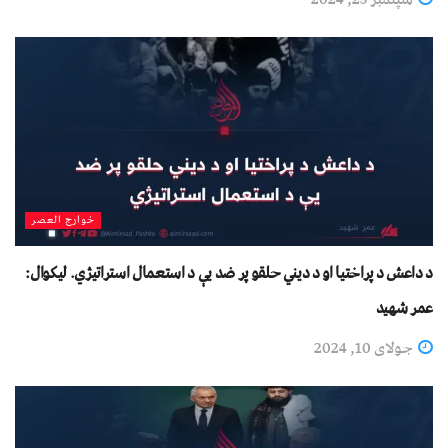
خوارج العصر
د داعش د پراختیا او د دیني حلقو پر ضد یې د استعمال استراتیژي. لیکوال:
عمر شهید
جولای 10, 2024