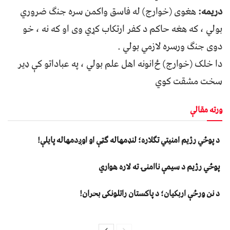
دريمه:
ﻫﻐﻮﯼ (ﺧﻮﺍﺭﺝ) ﻟﻪ ﻓﺎﺳﻖ ﻭﺍﮐﻤﻦ ﺳﺮﻩ ﺟﻨګ ﺿﺮﻭﺭﻱ
ﺑﻮﻟﻲ ، ﮐﻪ ﻫﻐﻪ ﺣﺎﮐﻢ د ﮐﻔﺮ ﺍﺭﺗﮑﺎﺏ ﮐړﻱ ﻭﯼ ﺍﻭ ﮐﻪ ﻧﻪ ، ﺧﻮ
ﺩﻭﯼ ﺟﻨګ ﻭﺭﺳﺮﻩ ﻻﺯﻣﻲ ﺑﻮﻟﻲ .
ﺩﺍ ﺧﻠﮏ (ﺧﻮﺍﺭﺝ) ځﺍﻧﻮﻧﻪ ﺍﻫﻞ ﻋﻠﻢ ﺑﻮﻟﻲ ، ﭘﻪ ﻋﺒﺎﺩﺍﺗﻮ ﮐﯥ ډﻳﺮ
ﺳﺨﺖ ﻣﺸﻘﺖ ﮐﻮﻱ
ورته مقالې
د پوځي رژیم امنیتي تګلاره؛ لنډمهاله ګټې او اوږدمهاله پایلې!
پوځي رژیم د سیمې ناامنۍ ته لاره هواري
د نن ورځې اربکیان؛ د پاکستان راتلونکی بحران!