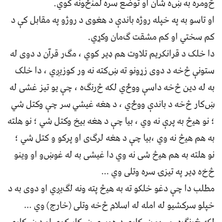
څﻭﻣﺮﻩ ﺑﻪ ښﻩ ﺷﺎﻥ ﺍﻭ ﺗﻮﺿﻊ ﺳﺮﻩ ﻟﻤﻨځﻮﻧﻪ ﮐﻮي.
ﺍﻭ ﺗﺎﺳﻮ ﺑﻪ ﭘﻪ ﺧﭙﻠﻪ ﺭﻭﮊﻩ ﺑﺎﻧﺪﯤ د ﻫﻐﻮﯼ د ﺭﻭﮊﻭ ﭘﻪ ﻣﻘﺎﺑﻞ ﮐﯥ د
ﮐﻢ ﺳﺨﺘﻲ ﺍﻭ ﮐﻢ ﻣﺸﻘﺖ ګﻣﺎﻥ ﻭﮐړﻱ.
ﺩﺍ ﺧﻠﮏ د ﻗﺮﺍﻧﮑﺮﻳﻢ ﺗﻼﻭﺕ ﻫﻢ ډﻳﺮ ﮐﻮﻱ ، ﻣګﺭ ﻗﺮﺁﻥ د ﺩﻭﯼ ﻟﻪ
ﺳﺘﻮﻧﯥ څﺧﻪ د ﺩﻭﯼ ﺯړﻭﻧﻮ ﺗﻪ ښﮐﺘﻪ ﻧﻪ ﻭﺭ ﮐﻮﺯﻳږﻱ ، ﺩﺍ ﺧﻠﮏ
ﺑﻪ ﻟﻪ ﺩﻳﻦ څﺧﻪ ﺩﺍﺳﯥ ﻭوځﻱ ﻟﮑﻪ څﺭﻧګﻩ ، ﭼﯥ ﻳﻮ ﺗﻴﺰ ﻏﺸﯽ ﻟﻪ
ښﮐﺎﺭ څﺧﻪ د ﺑﺎﻧﺪﯤ ﻭﻭځﻱ ، د ﻫﻐﻪ ﻏﻴﺸﻲ ﺳﺮ ﭼﯥ ﻭﮐﺘﻞ ﺷﻲ
؛ ﻧﻮ ﻫﻴڅ ﺑﻪ ﭘﺮﯤ ﻧﻪ ﻭﻱ ، ﺑﻴﺎ ﭼﯥ د ﻫﻐﻪ ﺑﻴﺦ ﻭﮐﺘﻞ ﺷﻲ ؛ ﻧﻮ ﻫﻠﺘﻪ
ﺑﻪ ﻫﻢ ﻫﻴڅ ﻧﻪ ﻭﻱ ،ﺑﻴﺎ ﭼﯥ د ﻫﻐﻪ ﻟﺮګﯼ ﺍﻭ ﭘﺮﮐﻮ و ﮐﺘﻞ ﺷﻲ ؛
ﻧﻮ ﻫﻠﺘﻪ ﺑﻪ ﻫﻢ ﻫﻴڅ ﺷﯽ ﻧﻪ ﻭﻱ ﺩﺍ ﻏﻴﺸﯽ ﺑﻪ ﻟﻪ ﻏﻮښﻭ ﺍﻭ ﻭﻳﻨﻮ
څﺥه ډﻳﺮ ﭘﻪ ﺗﻴﺰۍ ﺳﺮﻩ ﻭﺗﻠﯽ ﻭﻱ …
ﻣﻄﻠﺐ ﺩﺍ ﭼﯥ ﺩﻏﻮ ﺧﻠﮑﻮ ﺗﻪ ﺑﻪ ﻫﻴڅ ﭘﺘﻪ ﻭﻧﻪ ﻟګﻳږﻱ ﺍﻭ ﺩﻭﯼ ﺑﻪ د
ﺧﭙﻠﻮ ﺳﺮﮐﺸﻴﻮ ﻟﻪ ﺍﻣﻠﻪ ﻟﻪ ﺍﺳﻼﻡ څﺧﻪ ﻭﺗﻠﯽ (ﺧﺎﺭﺝ) ﻭﻱ …