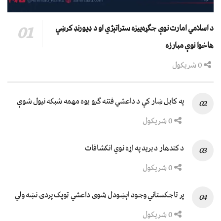
د اسلامي امارت نوې جګړه‌ییزه ستراتېژي او د ډیورنډ کرښې
هاخوا نوې مبارزه
0 شریکول
په کابل ښار کې د داعشي فتنه ګرو يوه مهمه شبکه نيول شوې
0 شریکول
د کندهار د برید په اړه نوي انکشافات
0 شریکول
پر تاجکستاني وجود اېښودل شوی داعشي ټوپک پردۍ نښه ولي
0 شریکول