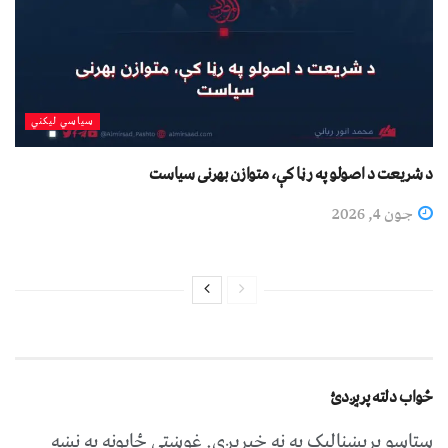
سیاسي لیکني
د شریعت د اصولو په رڼا کې، متوازن بهرنی سیاست
جون 4, 2026
ځواب دلته پرېږدئ
ستاسو برېښناليک به نه خپريږي.
غوښتى ځایونه په نښه