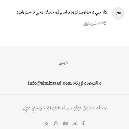
کله چې د خوارجو توره د امام ابو حنیفه مخې ته خم شوه
0 شریکول
کتابتون
د المرصاد اړیکه: info@almirsaad.com
جمله حقوق ټولو مسلمانانو ته خوندي دي.