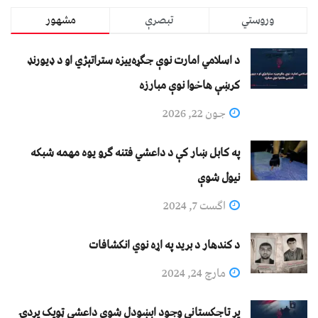
وروستي
تبصرې
مشهور
د اسلامي امارت نوې جګړه‌ییزه ستراتېژي او د ډیورنډ
کرښې هاخوا نوې مبارزه
جون 22, 2026
په کابل ښار کې د داعشي فتنه ګرو يوه مهمه شبکه
نيول شوې
اگست 7, 2024
د کندهار د برید په اړه نوي انکشافات
مارچ 24, 2024
پر تاجکستاني وجود اېښودل شوی داعشي ټوپک پردۍ