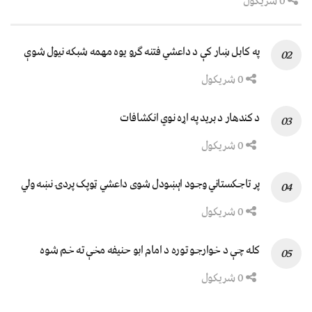
0 شریکول
په کابل ښار کې د داعشي فتنه ګرو يوه مهمه شبکه نيول شوې
0 شریکول
د کندهار د برید په اړه نوي انکشافات
0 شریکول
پر تاجکستاني وجود اېښودل شوی داعشي ټوپک پردۍ نښه ولي
0 شریکول
کله چې د خوارجو توره د امام ابو حنیفه مخې ته خم شوه
0 شریکول