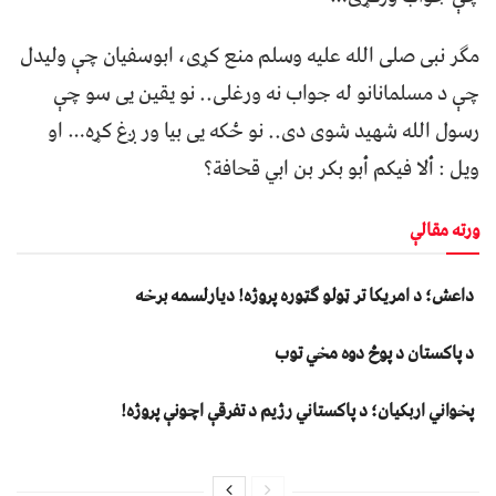
مګر نبی صلی الله علیه وسلم منع کړی، ابوسفیان چې ولیدل
چې د مسلمانانو له جواب نه ورغلی.. نو یقین یی سو چې
رسول الله شهید شوی دی.. نو ځکه یی بیا ور ږغ کړه… او
ویل : ألا فيكم أبو بكر بن ابي قحافة؟
ورته مقالې
داعش؛ د امریکا تر ټولو ګټوره پروژه! دیارلسمه برخه
د پاکستان د پوځ دوه مخي توب
پخواني اربکیان؛ د پاکستاني رژیم د تفرقې اچونې پروژه!