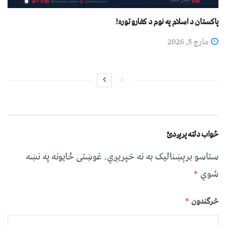
پاکستان د اسلام په نوم د کفارو توره!
مارچ 5, 2026
ځواب دلته پرېږدئ
ستاسو برېښناليک به نه خپريږي.
غوښتى ځایونه په نښه
شوي
*
څرگندون
*