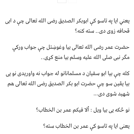
يعني ايا په تاسو کې ابوبکر الصدیق رضی الله تعالی چې د ابی
قحافه زوی دی.. سته کنه؟
حضرت عمر رضی الله تعالی بیا وغوښتل چې جواب ورکې
مګر نبی صلی الله علیه وسلم بیا منع کړی..
کله چې بیا ابو سفیان د مسلمانانو له جواب نه واوریدی نو یی
بیا یقین سو چې حضرت ابو بکر الصدیق رضی الله تعالی هم
شهید شوی دی…
نو ځکه یی بیا ویل : ألا فيكم عمر بن الخطاب؟
یعنی ایا په تاسو کې عمر بن الخطاب سته؟