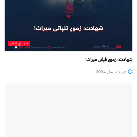
جهادي لیکني
شهادت؛ زموږ تلپاتی میراث!
دسمبر 14, 2024