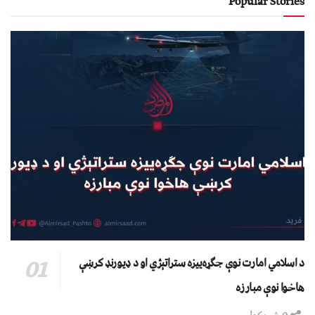
Popular Stories
د اسلامي امارت نوې جګړه‌ییزه ستراتېژي او د ډیورنډ کرښې
هاخوا نوې مبارزه