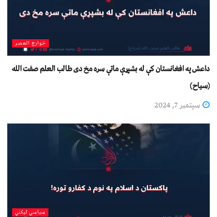
خوارج العصر
داعش په افغانستان کې له بشپړې ماتې سره مخ دی طالب العلم صفت الله
(سیاح)
سپتمبر 7, 2024
سیاسي لیکني