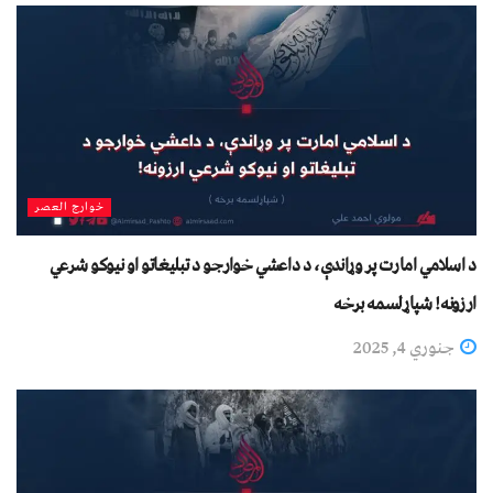
خوارج العصر
د اسلامي امارت پر وړاندې، د داعشي خوارجو د تبليغاتو او نیوکو شرعي
ارزونه! شپاړلسمه برخه
جنوري 4, 2025