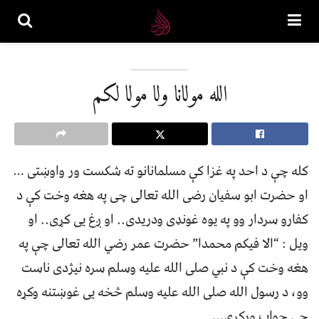
الله مولانا ولا مولا لكم
كله چې د احد په غزا کې مسلمانانو ته شکست ور واوښتی …
او حضرت ابو سفیان رضی الله تعالی چی په هغه وخت کې د
کفارو سردار وو په یوه غونډی ودریدی.. او ږغ یی کړی.. او
ویل : “الا فیکم محمدا” حضرت عمر رضي الله تعالى چې په
هغه وخت کې د نبي صلی الله علیه وسلم سره نیژدی ناست
وو، د رسول الله صلی الله علیه وسلم څخه یی غوښتنه وکړه
چې جواب ورکړی…