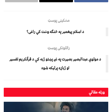
مخکینی پوسټ
د اسلام پيغمبر په څنگه وخت کي راغی؟
راتلونکی پوسټ
د مولوي عبدالبصير بصيرت په غږ پښتو ژبه کې د قرآنکريم تفسير
او ژباړه پرليکه شوه
ورته
مقالې