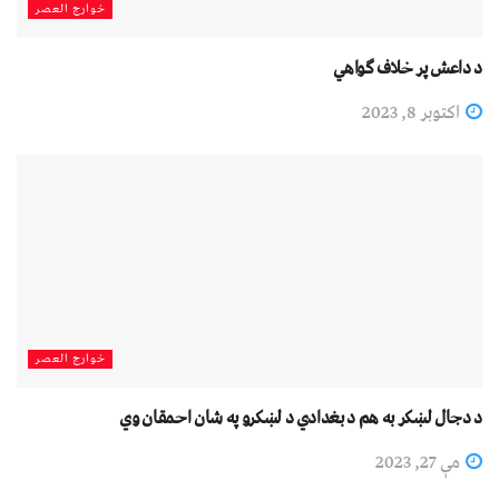
خوارج العصر
د داعش پر خلاف ګواهي
اکتوبر 8, 2023
خوارج العصر
د دجال لښکر به هم د بغدادي د لښکرو په شان احمقان وي
مې 27, 2023