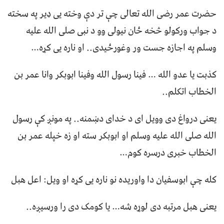
حضرت عمر رضی الله تعالی چې تر دې وخته یی ډیر په سخته
د جواب ورکولو څخه ځان نیولی وو د نبی صلی الله علیه
وسلم په اجازه جست ور وغورځیدی.. او ناره یی کړه…
کذبت یا عدو الله … فینا رسول الله وفینا ابوبکر وانا عمر بن
الخطاب اتکلم..
یعنی درواغ دی وویل ای د خدای دښمنه.. په مونږ کې رسول
الله صلی الله علیه وسلم او ابوبکر سته او زه خپله عمر بن
الخطاب خبری درسره کوم…
کله چې ابوسفیان دا واوریده نو ناره یی کړه او ویل: اعل هبل
یعنی هبل مرتبه دی لوړه شه… یا کومک دی را ورسیږه..