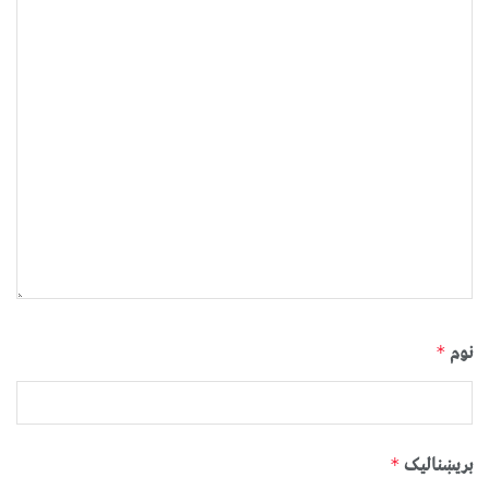
نوم
*
بریښنالیک
*