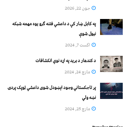
جون 22, 2026
په کابل ښار کې د داعشي فتنه ګرو يوه مهمه شبکه
نيول شوې
اگست 7, 2024
د کندهار د برید په اړه نوي انکشافات
مارچ 24, 2024
پر تاجکستاني وجود اېښودل شوی داعشي ټوپک پردۍ
نښه ولي
مارچ 25, 2024