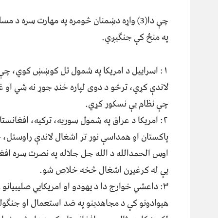
چې دا(3) واړه دښمنان څومره په مهارت سره د مسل
په منځ کې جنګیږي.
۱: اسراييل د امریکا په شمول تل کوښښ کوي، چې 
لاندې کړي، ترڅو د دوی لپاره خنډ جوړ نه شي او غ
چې نظام یې نسکور کړي.
۲: امریکا د عراق په شمول سوریه، ترکیه، افغانستا
پاکستان او همداسې نور تر اشغال لاندې راوستل، 
اوس الحمدالله د الله جل جلاله په نصرت سره افغ
يې له کرغیړن اشغال څخه خلاص شو.
۳: داعشي خوارج دا د یهودو او امریکایي صلیبیانو
هیوادونو کې د مجاهدینو په ضد استعمال او جنګول