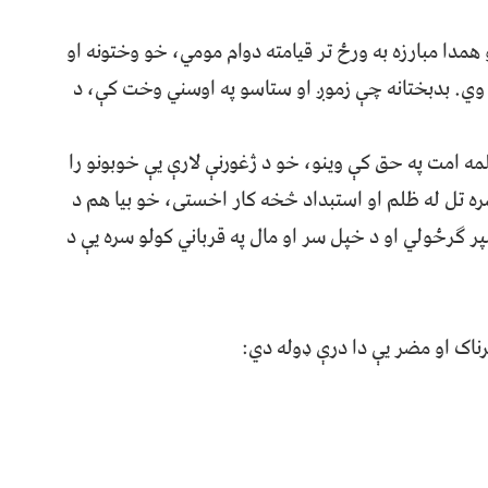
 همدا مبارزه به ورځ تر قیامته دوام مومي، خو وختونه او
ن وي. بدبختانه چې زموږ او ستاسو په اوسني وخت کې، د
ه امت په حق کې وینو، خو د ژغورنې لارې یې خوبونو را
ره تل له ظلم او استبداد څخه کار اخستى، خو بیا هم د
ر ګرځولي او د خپل سر او مال په قرباني کولو سره یې د
اک او مضر یې دا درې ډوله دي: