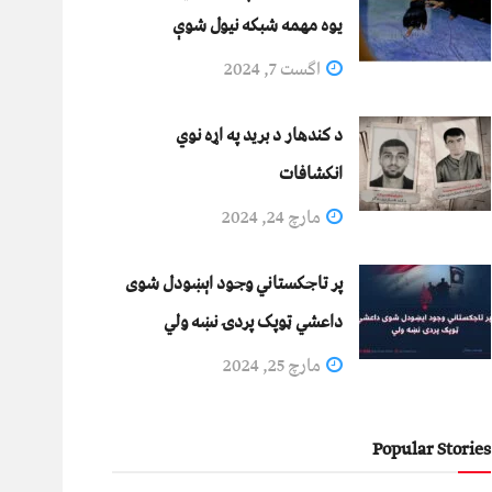
يوه مهمه شبکه نيول شوې
اگست 7, 2024
د کندهار د برید په اړه نوي
انکشافات
مارچ 24, 2024
پر تاجکستاني وجود اېښودل شوی
داعشي ټوپک پردۍ نښه ولي
مارچ 25, 2024
Popular Stories