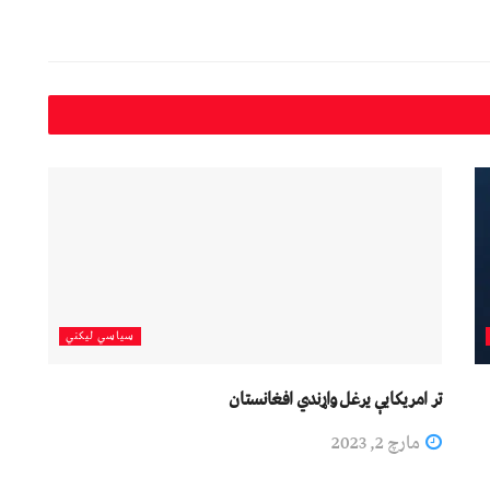
سیاسي لیکني
تر امریکايې یرغل واړندي افغانستان
مارچ 2, 2023