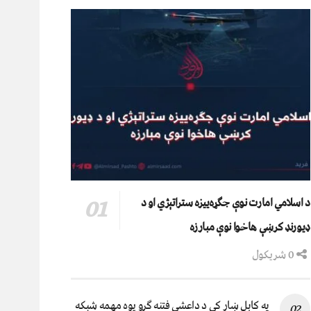
د اسلامي امارت نوې جګړه‌ییزه ستراتېژي او د
ډیورنډ کرښې هاخوا نوې مبارزه
0 شریکول
په کابل ښار کې د داعشي فتنه ګرو يوه مهمه شبکه