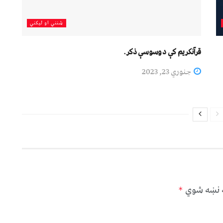
شنني او لیکني
قرآنکریم کې د وسوسې ذکر.
جنوري 23, 2023
ه نښه شوي
*