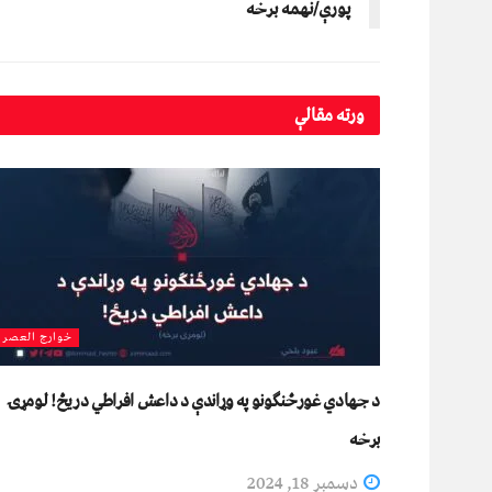
پورې/نهمه برخه
ورته
مقالې
خوارج العصر
د جهادي غورځنګونو په وړاندې د داعش افراطي دریځ! لومړۍ
برخه
دسمبر 18, 2024