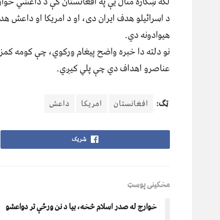
لکه ښکاره مثال یې په افغانستان کې د داعشي خوا
د اسرائيلو هدف ایران دی، او د امریکا او داعش ه
هیوادونه دي.
نو دلته دا خبره واضح پيغام ورکوي، چې کومه کمز
عناصرو اهداف دي چې پلي کيږي.
ټګ:
افغانستان
امریکا
داعش
شریک
مخکینی پوسټ
خوارج له صدر اسلام څخه، بیا د نن ورځې تر دواعشو