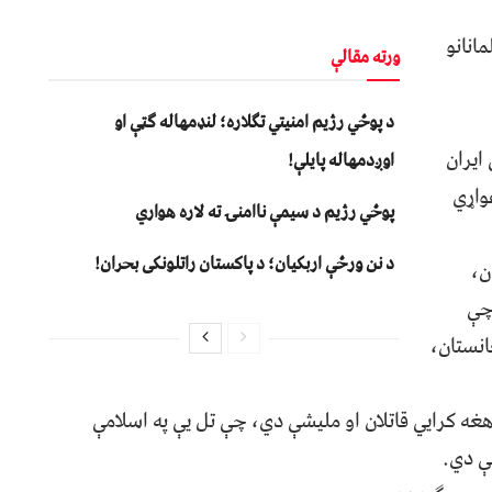
مانانو
ورته مقالې
د پوځي رژیم امنیتي تګلاره؛ لنډمهاله ګټې او
ایران
اوږدمهاله پایلې!
واړي
پوځي رژیم د سیمې ناامنۍ ته لاره هواري
د نن ورځې اربکیان؛ د پاکستان راتلونکی بحران!
ن،
چې
انستان،
 هغه کرايي قاتلان او ملیشې دي، چې تل یې په اسلامې
ې دي.