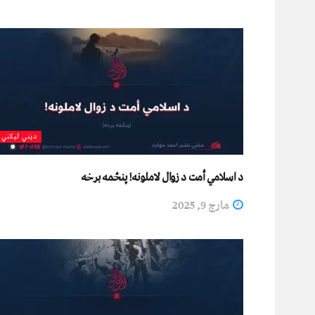
دیني لیکني
د اسلامي أمت د زوال لاملونه! پنځمه برخه
مارچ 9, 2025