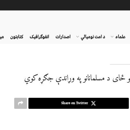
علماء
د امت نومیالي
اصدارات
انفوګرافیک
کتابتون
می
و ځاى د مسلمانانو په وړاندې جګړه کوي
Share on Twitter