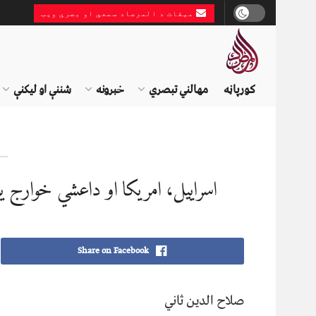
میقات د المرصاد سمعي او بصري ویب
کورپاڼه
مهالني تبصري
خبرونه
شننې او لیکنې
اسراییل، امریکا او داعشي خوارج ی
Share on Facebook
صلاح الدین ثاني