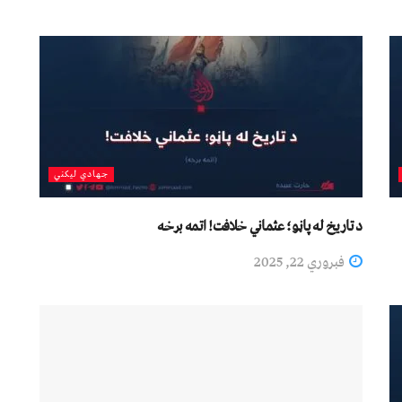
جهادي لیکني
د تاریخ له پاڼو؛ عثماني خلافت! اتمه برخه
فبروري 22, 2025