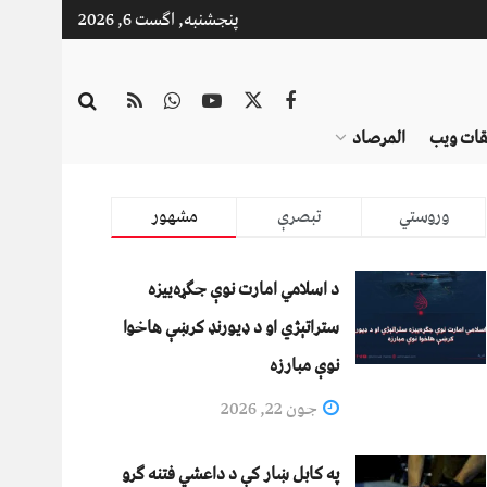
پنجشنبه, اگست 6, 2026
قات ویب
المرصاد
وروستي
تبصرې
مشهور
د اسلامي امارت نوې جګړه‌ییزه
ستراتېژي او د ډیورنډ کرښې هاخوا
نوې مبارزه
جون 22, 2026
په کابل ښار کې د داعشي فتنه ګرو