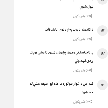
نيول شوې
0 شریکول
د کندهار د برید په اړه نوي انکشافات
0 شریکول
پر تاجکستاني وجود اېښودل شوی داعشي ټوپک
پردۍ نښه ولي
0 شریکول
کله چې د خوارجو توره د امام ابو حنیفه مخې ته
خم شوه
0 شریکول