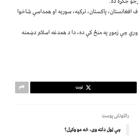
رجو جګړه ده.
دف افغانستان، پاکستان، ترکیه، سوریه او همداسې شاخوا
وري چې زموږ په منځ کې ده، دا د همدغه اسلام دښمنه
ټویټ
راتلونکی پوسټ
چې ټول دلته وی، څه مو وکړل؟