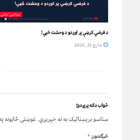
سیاسي لیکني
د فرضي کرښې پر اوږدو د وحشت څپې!
مارچ 31, 2026
ځواب دلته پرېږدئ
ستاسو برېښناليک به نه خپريږي.
غوښتى ځایونه پ
څرگندون
*