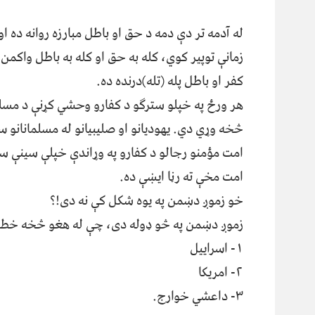
له آدمه تر دې دمه د حق او باطل مبارزه روانه ده او
زمانې توپیر کوي، کله به حق او کله به باطل واکم
کفر او باطل پله (تله)درنده ده.
هر ورځ په خپلو سترګو د کفارو وحشي کړنې د مسلم
څخه وړي دي. یهودیانو او صلیبیانو له مسلمانانو س
امت مؤمنو رجالو د کفارو په وړاندې خپلې سینې سپ
امت مخې ته رڼا ایښې ده.
خو زموږ دښمن په یوه شکل کې نه دى!؟
زموږ دښمن په څو ډوله دی، چې له هغو څخه خطرن
۱- اسراییل
۲- امریکا
۳- داعشي خوارج.