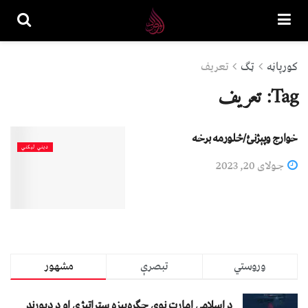
کورپاڼه
ټګ
تعریف
Tag:
تعریف
خوارج وپېژنئ/څلورمه برخه
دیني لیکني
جولای 20, 2023
وروستي
تبصرې
مشهور
د اسلامي امارت نوې جګړه‌ییزه ستراتېژي او د ډیورنډ