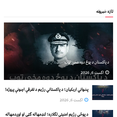
تازه خبرونه
د پاکستان د پوځ دوه مخي توب
اگست 6, 2026
پخواني اربکیان؛ د پاکستاني رژیم د تفرقې اچونې پروژه!
اگست 6, 2026
د پوځي رژیم امنیتي تګلاره؛ لنډمهاله ګټې او اوږدمهاله