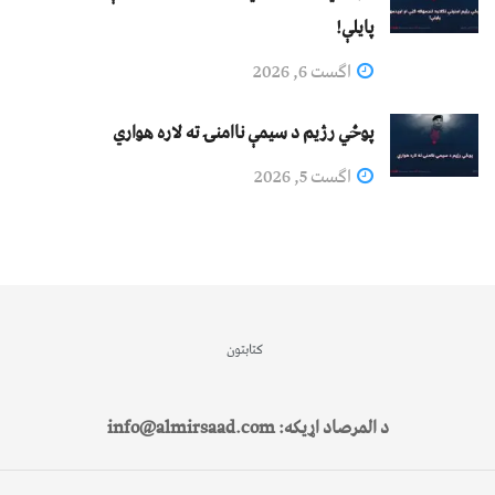
پایلې!
اگست 6, 2026
پوځي رژیم د سیمې ناامنۍ ته لاره هواري
اگست 5, 2026
کتابتون
د المرصاد اړیکه: info@almirsaad.com