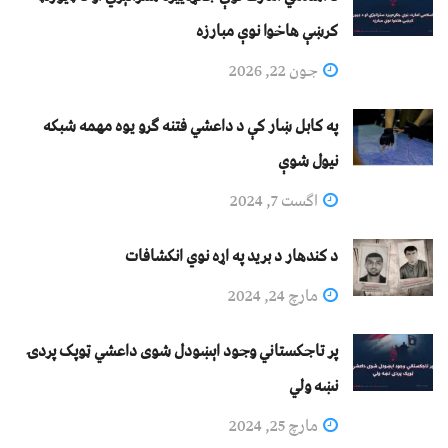
کرښې هاخوا نوې مبارزه
جون 22, 2026
په کابل ښار کې د داعشي فتنه ګرو يوه مهمه شبکه
نيول شوې
اگست 7, 2024
د کندهار د برید په اړه نوي انکشافات
مارچ 24, 2024
پر تاجکستاني وجود اېښودل شوی داعشي ټوپک پردۍ
نښه ولي
مارچ 25, 2024