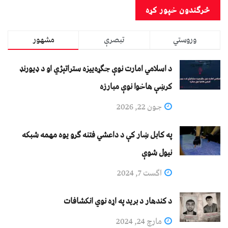
وروستي
تبصرې
مشهور
د اسلامي امارت نوې جګړه‌ییزه ستراتېژي او د ډیورنډ
کرښې هاخوا نوې مبارزه
جون 22, 2026
په کابل ښار کې د داعشي فتنه ګرو يوه مهمه شبکه
نيول شوې
اگست 7, 2024
د کندهار د برید په اړه نوي انکشافات
مارچ 24, 2024