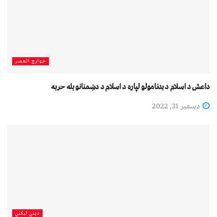
خوارج العصر
داعش د اسلام د بدنامولو لپاره د اسلام د دښمنانو بله حربه
دسمبر 31, 2022
دیني لیکني