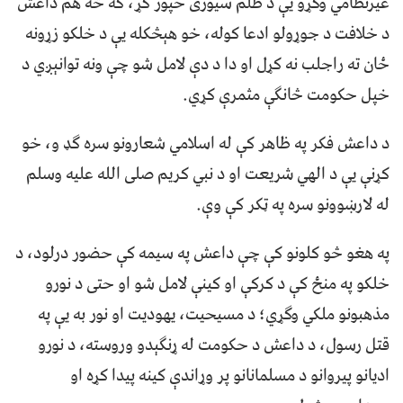
غیرنظامي وګړو یې د ظلم سیوری خپور کړ، که څه هم داعش
د خلافت د جوړولو ادعا کوله، خو هېڅکله یې د خلکو زړونه
ځان ته راجلب نه کړل او دا د دې لامل شو چې ونه توانېږي د
خپل حکومت څانګې مثمرې کړي.
د داعش فکر په ظاهر کې له اسلامي شعارونو سره ګډ و، خو
کړنې یې د الهي شریعت او د نبي کریم صلی‌ الله ‌علیه‌ وسلم
له لارښوونو سره په ټکر کې وې.
په هغو څو کلونو کې چې داعش په سیمه کې حضور درلود، د
خلکو په منځ کې د کرکې او کینې لامل شو او حتی د نورو
مذهبونو ملکي وګړي؛ د مسیحیت، یهودیت او نور به یې په
قتل رسول، د داعش د حکومت له ړنګېدو وروسته، د نورو
ادیانو پیروانو د مسلمانانو پر وړاندې کینه پیدا کړه او