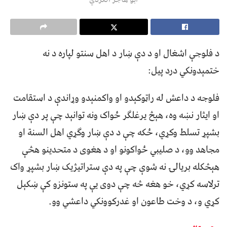
د فلوجې اشغال او د دې ښار د اهل سنتو لپاره د نه
ختمېدونکي درد پیل:
فلوجه د داعش له راټوکېدو او واکمنېدو وړاندې د استقامت
او ایثار نښه وه، هېڅ یرغلګر ځواک ونه توانېد چې پر دې ښار
بشپړ تسلط وکړي، ځکه چې د دې ښار وګړي اهل السنة او
مجاهد وو، د صلیبي ځواکونو او د هغوی د متحدینو هڅې
هېڅکله بریالۍ نه شوې چې په دې ستراتیژیک ښار بشپړ واک
ترلاسه کړي، خو هغه څه چې دوی یې په ستونزو کې ښکېل
کړي و، د وخت طاعون او غدرکوونکي داعشي وو.