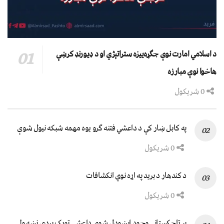
د اسلامي امارت نوې جګړه‌ییزه ستراتېژي او د ډیورنډ کرښې
هاخوا نوې مبارزه
0 شریکول
په کابل ښار کې د داعشي فتنه ګرو يوه مهمه شبکه نيول شوې
0 شریکول
د کندهار د برید په اړه نوي انکشافات
0 شریکول
پر تاجکستاني وجود اېښودل شوی داعشي ټوپک پردۍ نښه ولي