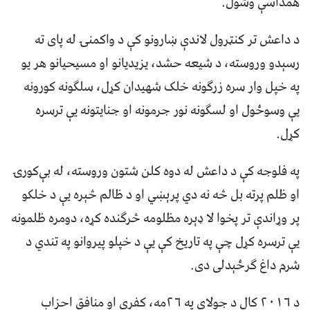
همداسې وشول.
د داعش تر کنټرول لاندې ښارونو کې د واکمنۍ له پای ته
رسېدو وروسته، د شیعه حشد، یزیدیانو او مسیحیانو هر یو
په خپل وار سره زرګونه خلک شهیدان کړل، سلګونه کورونه
یې وسوځول او لسګونه نور جرمونه او جنايتونه یې ترسره
کړل.
په فلوجه کې د داعش له دوه کلن شتون وروسته، له بې‌کورۍ
او ظلم پرته بل څه نه دي پرېښي او د ظالم څېره یې د خلکو
پر وړاندې تر پخوا لا ډېره مظلومه څرګنده کړه، دومره ظلمونه
یې ترسره کړل چې په تاریخ کې یې د خپلو پیروانو په تندي د
شرم داغ ګرځېدلی دی.
د ۲۰۱۶ کال د جولای په ۲۶مه، کفري او منافق احزاب