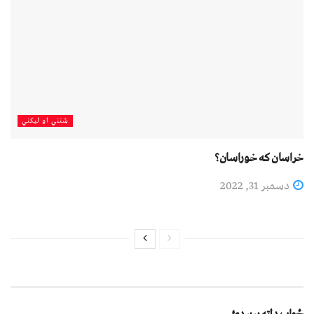
شنني او لیکني
خراسان که خوراسان؟
دسمبر 31, 2022
ځواب دلته پرېږدئ