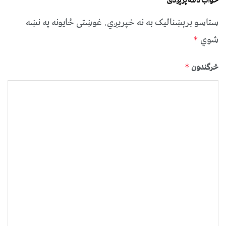
ستاسو برېښناليک به نه خپريږي.
غوښتى ځایونه په نښه
شوي
*
څرگندون
*