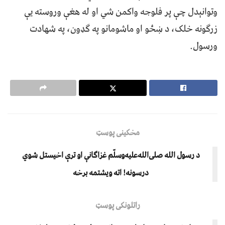
وتوانېدل چې پر فلوجه واکمن شي او له هغې وروسته یې
زرګونه خلک، د ښځو او ماشومانو په ګډون، په شهادت
ورسول.
مخکینی پوسټ
د رسول الله صلی‌الله‌علیه‌وسلّم غزاګانې او ترې اخیستل شوي
درسونه! اته ویشتمه برخه
راتلونکی پوسټ