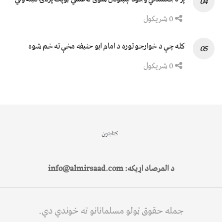
0 شریکول
کله چې د خوارجو توره د امام ابو حنیفه مخې ته خم شوه
0 شریکول
کتابتون
د المرصاد اړیکه: info@almirsaad.com
جمله حقوق ټولو مسلمانانو ته خوندي دي.