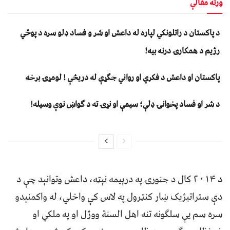
ورته مقالې
د پاکستان د راتلونکي لپاره له داعش او شر و فساد ډلو سره د پوځي
رژیم د همکارۍ درنه بیه!
پاکستان او داعش د فکري او رواني جګړې له دریڅې ! لومړۍ برخه
د شر او فساد پخوانۍ ډلې؛ سیمې او نړۍ ته د ګواښ نوې وسیله!
د ۲۰۱۴ کال د جنورۍ په درېیمه نېټه، داعش وتوانېد چې د
دې ستراتیژیک ښار کنټرول په لاس کې واخلي، له واکمنېدو
سره سم یې سلګونه تنه اهل السنة ووژل او په ملکي او