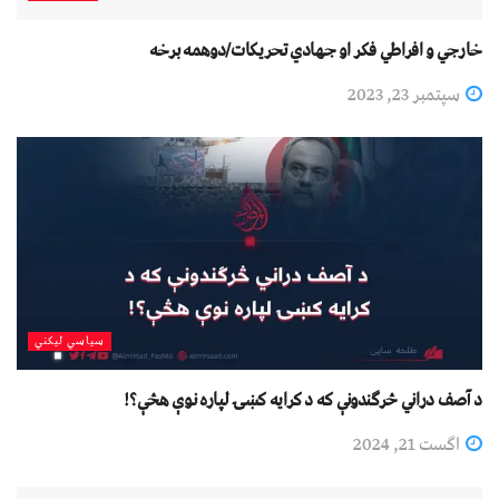
خارجي و افراطي فکر او جهادي تحریکات/دوهمه برخه
سپتمبر 23, 2023
سیاسي لیکني
د آصف دراني څرګندونې که د کرایه کښۍ لپاره نوې هڅې؟!
اگست 21, 2024