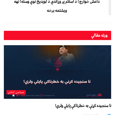
داعش خوارج؛ د اسلام پر وړاندې د لوېدیځ نوې وسله! نهه
ویشتمه برخه
ورته
مقالې
سیاسي لیکني
نا سنجیده کړنې به خطرناکې پایلې ولري!