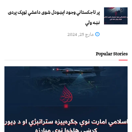
پر تاجکستاني وجود اېښودل شوی داعشي ټوپک پردۍ
نښه ولي
مارچ 25, 2024
Popular Stories