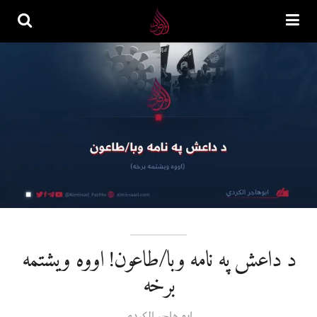
د داعش په نامه وبا/طاعون! اووه ویشتمه
برخه
ابو هاجر الكردي