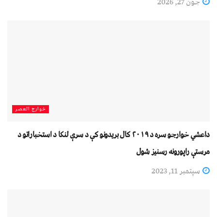
جون 27, 2026
خوارج العصر
داعشي خوارجو سره د ۲۰۱۹ کال بریدونو کې د سرې لنکا د استخباراتو د
مرستې راپورونه رسنیز شول
سپتمبر 11, 2023