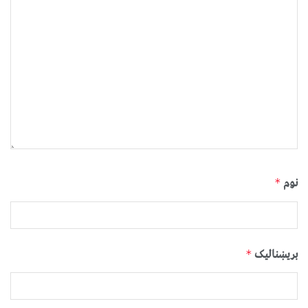
نوم
*
بریښنالیک
*