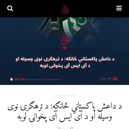
د داعش پاکستاني څانګه: د ترهګرۍ نوی
وسیله او د آی ایس آی پخوانۍ لوبه
اکبر جمال