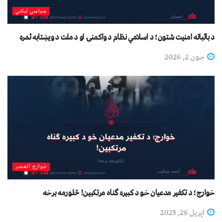
سیاسي لیکني
د باثباته امنیت شتون؛ د اسلامي نظام د واکمنۍ او د ملت د ویښتابه ثمره
جون 2, 2026
خوارج العصر
خوارج؛ د تکفير مدعيان خو د کبیره ګناه مرتکبين! څلورمه برخه
اپریل 26, 2025