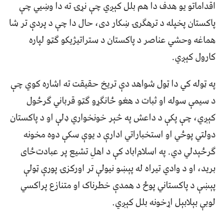
اقداماتو يو هدف دا هم بلل کېږي چې نړۍ ته دا وښيي چې
پاکستان پخپله د ترهګرۍ ښکار دی، حال دا چې د پردې تر شا
هماغه وحشي عناصر د پاکستان د ستراتیژیکو ګټو لپاره
کارول کېږي.
په ټوله کي دا ټول شواهد دې تريخ حقیقت ته اشاره کوي چې
د سیمې سوله او ثبات د هغو ځانګړو ګټو قرباني ګرځول
کېږي، چې پکې د داعش په څېر خونخواري ډلې او د پاکستان
دولتي پوځي او استخباراتي ادارې د یوې سکې دوه مخونه
ګرځېدلي دي. په اسلام‌اباد کې د اهلِ تشیع پر عبادت‌ځای
برید، او د وادي تیراه له پېښو نیولې تر اورکزۍ پورې ټولې
پېښې د پاکستاني پوځ د همدې خطرناک او متنازع پراکسي
لوبې بېلابېل اړخونه بلل کېږي.