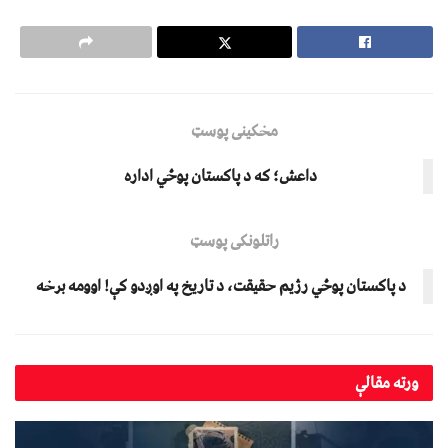
مخکینی پوسټ
داعش؛ که د پاکستان پوځي اداره
راتلونکی پوسټ
د پاکستان پوځي رژیم حقیقت، د تاریخ په اوږدو کې! اوومه برخه
ورته
مقالې