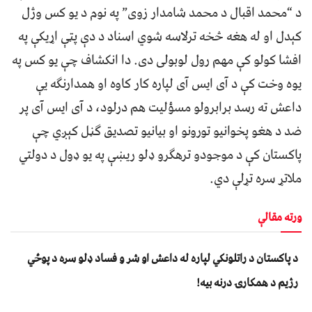
د “محمد اقبال د محمد شامدار زوی” په نوم د یو کس وژل
کېدل او له هغه څخه ترلاسه شوي اسناد د دې پټې اړیکې په
افشا کولو کې مهم رول لوبولی دی. دا انکشاف چې یو کس په
یوه وخت کې د آی ایس آی لپاره کار کاوه او همدارنګه یې
داعش ته رسد برابرولو مسؤلیت هم درلود، د آی ایس آی پر
ضد د هغو پخوانیو تورونو او بیانیو تصدیق ګڼل کېږي چې
پاکستان کې د موجودو ترهګرو ډلو ریښې په یو ډول د دولتي
ملاتړ سره تړلې دي.
ورته مقالې
د پاکستان د راتلونکي لپاره له داعش او شر و فساد ډلو سره د پوځي
رژیم د همکارۍ درنه بیه!