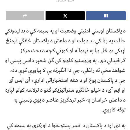
د پاکستان اوسني امنیتي وضعیت او په سیمه کې د بدلیدونکي
حالت په رڼا کې، د دولت او د داعش د پاکستان څانګې ترمنځ
اړیکې یو ځل بیا په نړیواله او کورني کچه د بحث مرکز
ګرځېدلي دي. په وروستیو کلونو کې ګڼ شمېر داسې پېښې او
شواهد مخې ته راغلي، چې دا انګېرنه یې لا پیاوړې کړې ده،
چې د پاکستان پوځ او د هغه استخباراتي ادارې، آی ایس آی
او ایم آی، د خپلو ځانګړو ستراتیژیکو ګټو د ترلاسه کولو لپاره
د داعش خراسان په څېر ترهګریز عناصر د یوې وسیلې په
توګه کاروي.
په دې اړه د پاکستان د خیبر پښتونخوا د اورکزۍ په سیمه کې