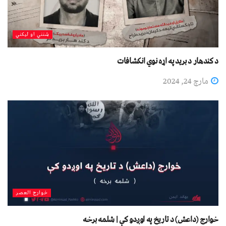
شنني او لیکني
د کندهار د برید په اړه نوي انکشافات
مارچ 24, 2024
خوارج العصر
خوارج (داعش) د تاریخ په اوږدو کې | شلمه برخه