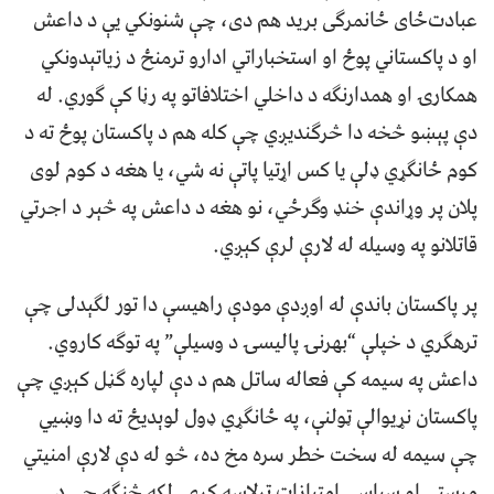
عبادت‌ځای ځانمرګی برید هم دی، چې شنونکي یې د داعش
او د پاکستاني پوځ او استخباراتي ادارو ترمنځ د زیاتېدونکي
همکارۍ او همدارنګه د داخلي اختلافاتو په رڼا کې ګوري. له
دې پېښو څخه دا څرګندیږي چې کله هم د پاکستان پوځ ته د
کوم ځانګړي ډلې یا کس اړتیا پاتې نه شي، یا هغه د کوم لوی
پلان پر وړاندې خنډ وګرځي، نو هغه د داعش په څېر د اجرتي
قاتلانو په وسیله له لارې لرې کېږي.
پر پاکستان باندې له اوږدې مودې راهیسې دا تور لګېدلی چې
ترهګري د خپلې “بهرنۍ پالیسۍ د وسیلې” په توګه کاروي.
داعش په سیمه کې فعاله ساتل هم د دې لپاره ګڼل کېږي چې
پاکستان نړیوالې ټولنې، په ځانګړي ډول لوېدیځ ته دا وښيي
چې سیمه له سخت خطر سره مخ ده، څو له دې لارې امنیتي
مرستې او سیاسي امتیازات ترلاسه کړي. لکه څنګه چې د