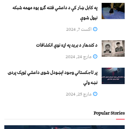
په کابل ښار کې د داعشي فتنه ګرو يوه مهمه شبکه
نيول شوې
اگست 7, 2024
د کندهار د برید په اړه نوي انکشافات
مارچ 24, 2024
پر تاجکستاني وجود اېښودل شوی داعشي ټوپک پردۍ
نښه ولي
مارچ 25, 2024
Popular Stories