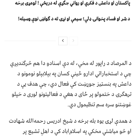
پاکستان او داعش د فکري او رواني جګړې له دریڅې ! لومړۍ برخه
د شر او فساد پخوانۍ ډلې؛ سیمې او نړۍ ته د ګواښ نوې وسیله!
د المرصاد د راپور له مخې، له دې اسنادو دا هم څرګندیږي
چې د استخباراتي ادارو ځینې کسان په بېلابېلو نومونو د
داعش په بنسټیز جوړښت کې فعال دي، چې هدف یې د
ترهګرۍ د ختمولو پر ځای د هغې د فعالیتونو لوری د خپلو
غوښتنو سره سم تنظیمول دي.
د همدې لړۍ یوه بله برخه د شیخ ادریس رحمه‌الله شهادت
او څو میاشتې مخکې په اسلام‌اباد کې د اهلِ تشیع پر