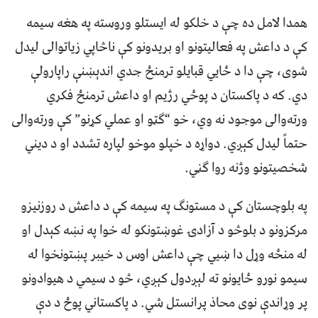
همدا لامل ده چې د خلکو له ایستلو وروسته په هغه سیمه
کې د داعش په فعالیتونو او بریدونو کې ناڅاپي زیاتوالی لیدل
شوی، چې دا د ځايي قبایلو ترمنځ جدي اندېښنې راپارولې
دي. که د پاکستان د پوځي رژيم او داعش ترمنځ فکري
ورته‌والی موجود نه وي، خو “ګټو او عملي کړنو” کې ورته‌والی
حتماً لیدل کېږي. دواړه د خپلو موخو لپاره تشدد او د دیني
شخصیتونو وژنه روا ګڼي.
په بلوچستان کې د مستونګ په سیمه کې د داعش د روزنیزو
مرکزونو د بلوڅو د آزادۍ غوښتونکو له خوا په نښه کېدل او
له منځه وړل دا ښيي چې داعش اوس د خیبر پښتونخوا له
سیمو نورو ځایونو ته لېږدول کېږي، څو د سيمي د هيوادونو
پر وړاندې نوی محاذ پرانستل شي. د پاکستاني پوځ د دې