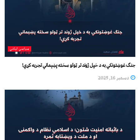
سیاسي لیکني
جنګ‌ غوښتونکي به د خپل ژوند تر ټولو سخته پښېماني تجربه کړي!
دسمبر 16, 2025