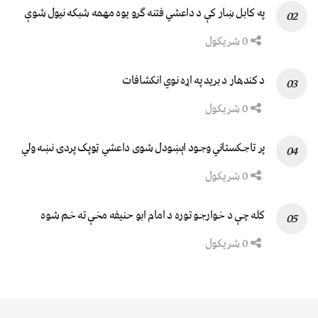
په کابل ښار کې د داعشي فتنه ګرو يوه مهمه شبکه نيول شوې
0 شریکول
د کندهار د برید په اړه نوي انکشافات
0 شریکول
پر تاجکستاني وجود اېښودل شوی داعشي ټوپک پردۍ نښه ولي
0 شریکول
کله چې د خوارجو توره د امام ابو حنیفه مخې ته خم شوه
0 شریکول