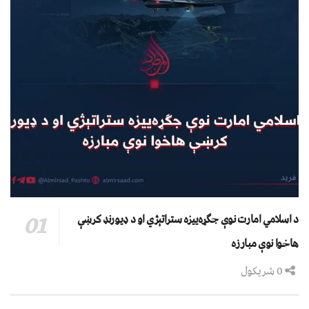
د اسلامي امارت نوې جګړه‌ییزه ستراتېژي او د ډیورنډ کرښې
هاخوا نوې مبارزه
0 شریکول