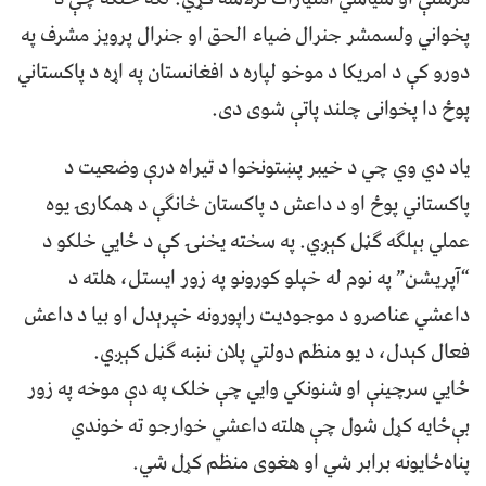
پخواني ولسمشر جنرال ضیاء الحق او جنرال پرویز مشرف په
دورو کې د امریکا د موخو لپاره د افغانستان په اړه د پاکستاني
پوځ دا پخوانی چلند پاتې شوی دی.
یاد دي وي چي د خیبر پښتونخوا د تیراه درې وضعیت د
پاکستاني پوځ او د داعش د پاکستان څانګې د همکارۍ یوه
عملي بېلګه ګڼل کېږي. په سخته یخنۍ کې د ځايي خلکو د
“آپریشن” په نوم له خپلو کورونو په زور ایستل، هلته د
داعشي عناصرو د موجودیت راپورونه خپرېدل او بیا د داعش
فعال کېدل، د یو منظم دولتي پلان نښه ګڼل کېږي.
ځايي سرچینې او شنونکي وایي چې خلک په دې موخه په زور
بې‌ځایه کړل شول چې هلته داعشي خوارجو ته خوندي
پناه‌ځایونه برابر شي او هغوی منظم کړل شي.