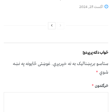
اگست 25, 2024
ځواب دلته پرېږدئ
ستاسو برېښناليک به نه خپريږي.
غوښتى ځایونه په نښه
شوي
*
څرگندون
*