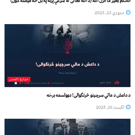
الحكم بغير ما أنزل الله (د الله تعالی له شرعې پرته په بل څه فيصله کول)
جنوري 23, 2023
خوارج العصر
د داعش د مالي سرچینو څرنګوالی! دوولسمه برخه
اگست 16, 2025