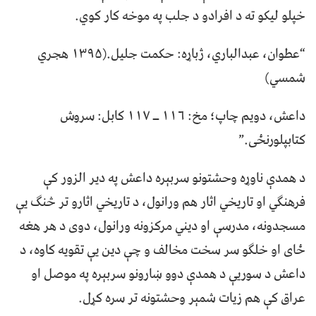
خپلو لیکو ته د افرادو د جلب په موخه کار کوي.
“عطوان، عبدالباري، ژباړه: حکمت جليل.(۱۳۹۵ هجري
شمسي)
داعش، دويم چاپ؛ مخ: ۱۱۶ ــ ۱۱۷ کابل: سروش
کتابپلورنځی.”
د همدې ناوړه وحشتونو سربېره داعش په دیر الزور کې
فرهنګي او تاریخي اثار هم ورانول، د تاریخي اثارو تر څنګ یې
مسجدونه، مدرسې او ديني مرکزونه ورانول، دوی د هر هغه
ځای او خلګو سر سخت مخالف و چې دین یې تقویه کاوه، د
داعش د سوریې د همدې دوو ښارونو سربېره په موصل او
عراق کې هم زیات شمېر وحشتونه تر سره کړل.