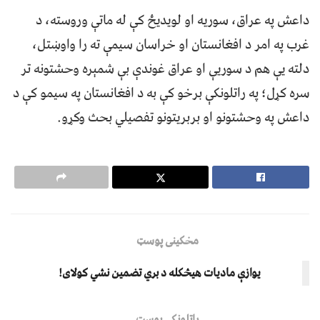
داعش په عراق، سوریه او لویدیځ کې له ماتې وروسته، د
غرب په امر د افغانستان او خراسان سیمې ته را واوښتل،
دلته یې هم د سوریې او عراق غوندې بې شمېره وحشتونه تر
سره کړل؛ په راتلونکې برخو کې به د افغانستان په سیمو کې د
داعش په وحشتونو او بربریتونو تفصیلي بحث وکړو.
مخکینی پوسټ
یوازې مادیات هیڅکله د بري تضمین نشي کولای!
راتلونکی پوسټ