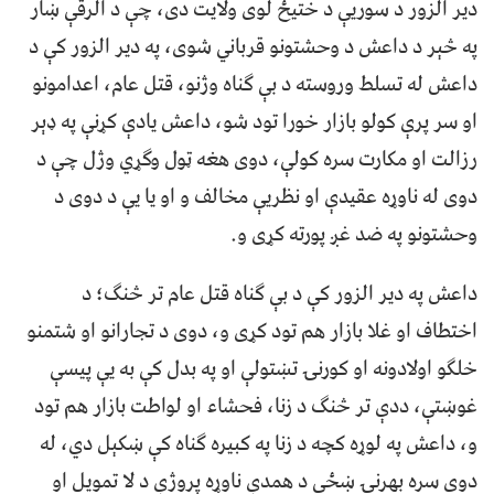
دیر الزور د سوریې د ختيځ لوی ولایت دی، چې د الرقې ښار
په څېر د داعش د وحشتونو قرباني شوی، په دیر الزور کې د
داعش له تسلط وروسته د بې ګناه وژنو، قتل عام، اعدامونو
او سر پرې کولو بازار خورا تود شو، داعش یادې کړنې په ډېر
رزالت او مکارت سره کولې، دوی هغه ټول وګړي وژل چې د
دوی له ناوړه عقیدې او نظریې مخالف و او یا یې د دوی د
وحشتونو په ضد غږ پورته کړی و.
داعش په دیر الزور کې د بې ګناه قتل عام تر څنګ؛ د
اختطاف او غلا بازار هم تود کړی و، دوی د تجارانو او شتمنو
خلګو اولادونه او کورنۍ تښتولې او په بدل کې به یې پیسې
غوښتې، ددې تر څنګ د زنا، فحشاء او لواطت بازار هم تود
و، داعش په لوړه کچه د زنا په کبیره ګناه کې ښکېل دي، له
دوی سره بهرنۍ ښځې د همدې ناوړه پروژې د لا تمویل او