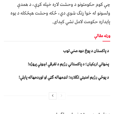
چې کوم حکومتونو د وحشت لاره خپله کړې، د همدې
ولسونو له خوا ړنګ شوي دي، ځکه وحشت هېڅکله د یوه
پایداره حکومت لامل نشي کېدای.
ورته مقالې
د پاکستان د پوځ دوه مخي توب
پخواني اربکیان؛ د پاکستاني رژیم د تفرقې اچونې پروژه!
د پوځي رژیم امنیتي تګلاره؛ لنډمهاله ګټې او اوږدمهاله پایلې!