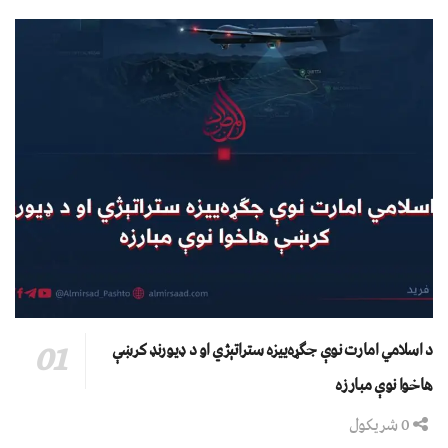
د اسلامي امارت نوې جګړه‌ییزه ستراتېژي او د ډیورنډ کرښې
هاخوا نوې مبارزه
0 شریکول