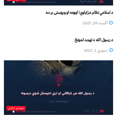
د اسلامي نظام مزاياوې! اوومه او وروستۍ برخه
اگست 28, 2025
دیني لیکني
د رسول الله د تهجد لمونځ
جنوري 1, 2023
جهادي لیکني