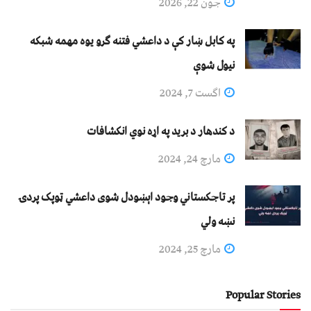
جون 22, 2026
په کابل ښار کې د داعشي فتنه ګرو يوه مهمه شبکه
نيول شوې
اگست 7, 2024
د کندهار د برید په اړه نوي انکشافات
مارچ 24, 2024
پر تاجکستاني وجود اېښودل شوی داعشي ټوپک پردۍ
نښه ولي
مارچ 25, 2024
Popular Stories