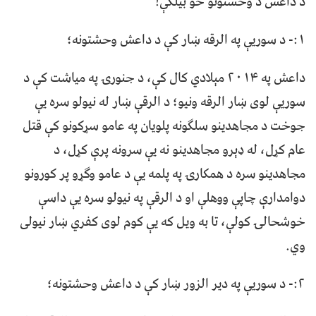
د داعش د وحشتونو څو بیلګې!
۱:- د سوریې په الرقه ښار کې د داعش وحشتونه؛
داعش په ۲۰۱۴ مېلادي کال کې، د جنورۍ په میاشت کې د
سوریې لوی ښار الرقه ونیو؛ د الرقې ښار له نیولو سره یې
جوخت د مجاهدینو سلګونه پلویان په عامو سړکونو کې قتل
عام کړل، له ډېرو مجاهدینو نه یې سرونه پرې کړل، د
مجاهدینو سره د همکارۍ په پلمه یې د عامو وګړو پر کورونو
دوامدارې چاپې ووهلې او د الرقې په نیولو سره یې داسې
خوشحالۍ کولې، تا به ویل که یې کوم لوی کفري ښار نيولی
وي.
۲:- د سوریې په دیر الزور ښار کې د داعش وحشتونه؛