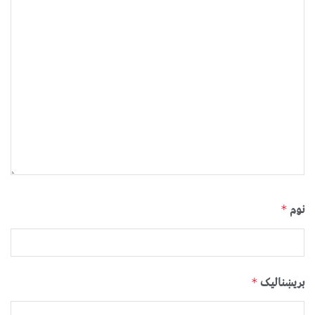
نوم
*
بریښنالیک
*