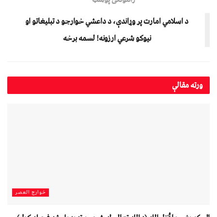
د اسلامي امارت پر وړاندې، د داعشي خوارجو د تبليغاتو او
نیوکو شرعي ارزونه! لسمه برخه
ورته
مقالې
خوارج العصر