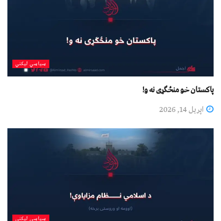
سیاسي لیکني
پاکستان خو منځګړی نه و!
اپریل 14, 2026
سیاسي لیکني