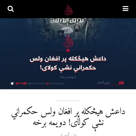
داعش هيڅکله پر افغان ولس حکمراني
نشې کولای! دویمه برخه
علي أنصار