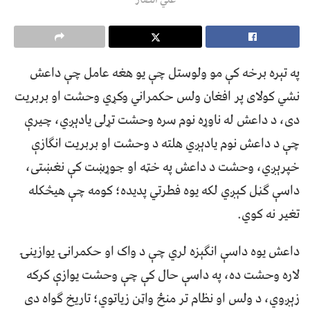
په تېره برخه کې مو ولوستل چې یو هغه عامل چې داعش
نشي کولای پر افغان ولس حکمراني وکړي وحشت او بربریت
دی، د داعش له ناوړه نوم سره وحشت تړلی یادېږي، چیرې
چې د داعش نوم یادېږي هلته د وحشت او بربریت انګازې
خپرېږي، وحشت د داعش په خټه او جوړښت کې نغښتی،
داسې ګڼل کېږي لکه یوه فطرتي پدیده؛ کومه چې هيڅکله
تغیر نه کوي.
داعش یوه داسې انګېزه لري چې د واک او حکمرانۍ یوازینۍ
لاره وحشت ده، په داسې حال کې چې وحشت یوازې کرکه
زېږوي، د ولس او نظام تر منځ واټن زیاتوي؛ تاریخ ګواه دی