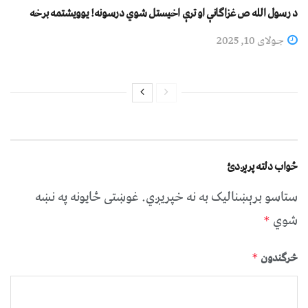
د رسول الله ص غزاګانې او ترې اخیستل شوي درسونه! یوویشتمه برخه
جولای 10, 2025
ځواب دلته پرېږدئ
ستاسو برېښناليک به نه خپريږي.
غوښتى ځایونه په نښه
شوي
*
څرگندون
*