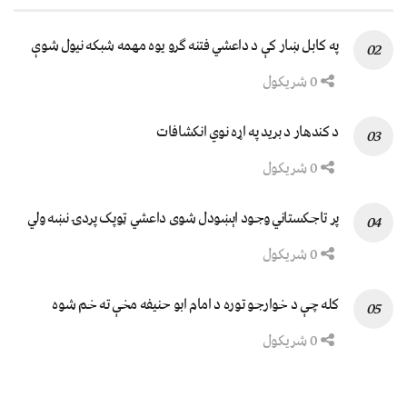
په کابل ښار کې د داعشي فتنه ګرو يوه مهمه شبکه نيول شوې
0 شریکول
د کندهار د برید په اړه نوي انکشافات
0 شریکول
پر تاجکستاني وجود اېښودل شوی داعشي ټوپک پردۍ نښه ولي
0 شریکول
کله چې د خوارجو توره د امام ابو حنیفه مخې ته خم شوه
0 شریکول