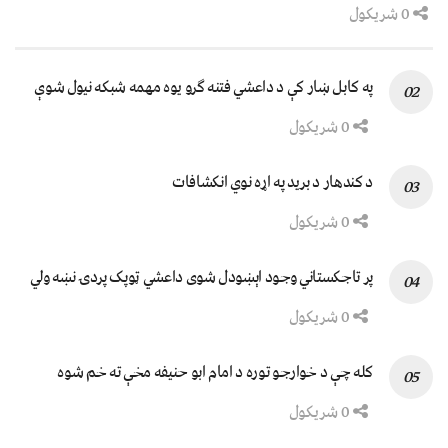
0 شریکول
په کابل ښار کې د داعشي فتنه ګرو يوه مهمه شبکه نيول شوې
0 شریکول
د کندهار د برید په اړه نوي انکشافات
0 شریکول
پر تاجکستاني وجود اېښودل شوی داعشي ټوپک پردۍ نښه ولي
0 شریکول
کله چې د خوارجو توره د امام ابو حنیفه مخې ته خم شوه
0 شریکول