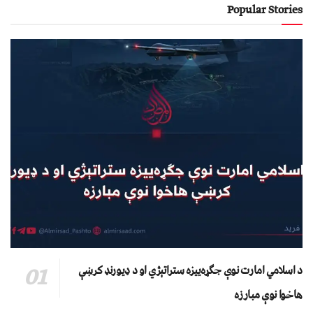
Popular Stories
د اسلامي امارت نوې جګړه‌ییزه ستراتېژي او د ډیورنډ کرښې
هاخوا نوې مبارزه