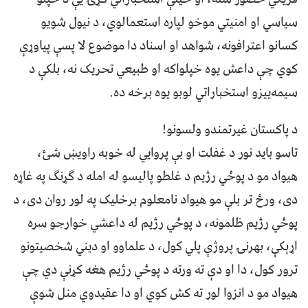
سياسي او امنيتي موخو لپاره استعمالوي، د نيول شويو
کسانو اعترافونه، شواهد او اسناد دا موضوع لا پسې پياوړې
کوي چې داعش يوه خپلواکه او طبيعي تحريک نه، بلکې د
سيمه‌ييزو استخباراتي لوبو يوه برخه ده.
د پاکستان غيرتمندو ولسونو!
تاسو بايد نور د غفلت او بې پروايي له خوبه راويښ شئ،
هيواد مو د پوځي رژيم د غلطو پاليسو له امله د ګړنګ په غاړه
دی، ورځ تر بلې مو هيواد نامعلوم برخليک په لور روان دی، د
پوځي رژيم ظلمونه، د پوځي رژيم له داعشي خوارجو سره
اړېکې، بهرنۍ پروژې پلي کول، د علماوو او ديني شخصيتونو
ترور کول، دا او دې ته ورته د پوځي رژيم هغه کړنې دي چې
هيواد مو د انزوا لور ته کش کوي او دا عقيدوي منل شوې