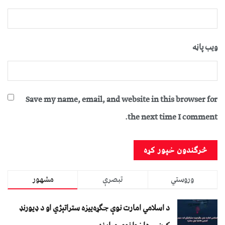
ویب پاڼه
Save my name, email, and website in this browser for
the next time I comment.
وروستي
تبصرې
مشهور
د اسلامي امارت نوې جګړه‌ییزه ستراتېژي او د ډیورنډ