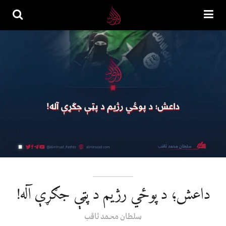
داعش؛ د پوځي رژيم د پټې جګړې آله!
سلطان محمد ثاقب