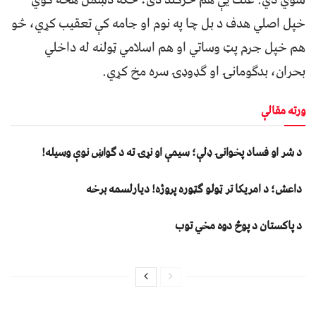
خپل اصلي هدف د بل چا په نوم او جامه کې تعقيب کړي، څو
هم خپل جرم پټ وساتي او هم اسلامي ټولنه له داخلي
بحران، بدګومانۍ او ګډوډۍ سره مخ کړي.
ورته مقالې
د شر او فساد پخوانۍ ډلې؛ سیمې او نړۍ ته د ګواښ نوې وسیله!
داعش؛ د امریکا تر ټولو ګټوره پروژه! دیارلسمه برخه
د پاکستان د پوځ دوه مخي توب