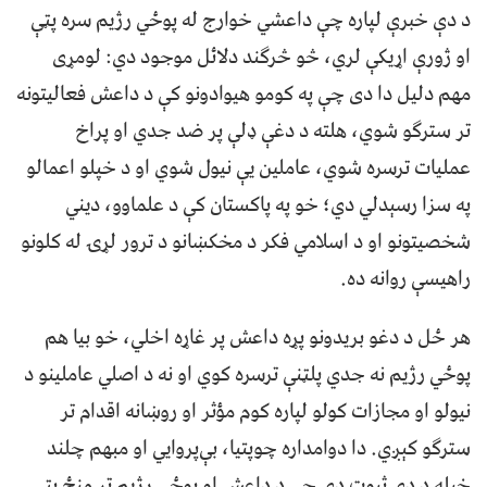
د دې خبرې لپاره چې داعشي خوارج له پوځي رژيم سره پټې
او ژورې اړيکې لري، څو څرګند دلائل موجود دي: لومړی
مهم دليل دا دی چې په کومو هيوادونو کې د داعش فعاليتونه
تر سترګو شوي، هلته د دغې ډلې پر ضد جدي او پراخ
عمليات ترسره شوي، عاملين يې نيول شوي او د خپلو اعمالو
په سزا رسېدلي دي؛ خو په پاکستان کې د علماوو، ديني
شخصيتونو او د اسلامي فکر د مخکښانو د ترور لړۍ له کلونو
راهيسې روانه ده.
هر ځل د دغو بريدونو پړه داعش پر غاړه اخلي، خو بيا هم
پوځي رژيم نه جدي پلټنې ترسره کوي او نه د اصلي عاملينو د
نيولو او مجازات کولو لپاره کوم مؤثر او روښانه اقدام تر
سترګو کېږي. دا دوامداره چوپتيا، بې‌پروايي او مبهم چلند
خپله د دې ثبوت دی چې د داعش او پوځي رژيم تر منځ پټې