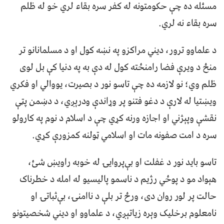
مسئله ده چې حکومتونه له کفر سره بقاء لري خو له ظلم
سره بقاء نه لري.
د علماوو ترور، ديني مراکزو په نښه کول او د مسلمانانو تر
منځ د ويرې فضا رامنځته کول له دې به په دنيا کې بل لوی
ظلم وي؛ نو لازمه ده چې تاسو نور د بصيرت، يووالي او فکري
ويښتيا له لارې د دغو فتنو پر وړاندې ودرېږي، د دښمن پټې
نقشې وپېژني او اجازه ورنه کړي چې د اسلام د نوم په کارولو
سره د امت صفونه مات او اسلامي ټولنه کمزورې کړي.
تاسو بايد نور د غفلت او بې‌پروايۍ له خوبه راويښ شئ،
هېواد مو د پوځي رژيم د ناسمو پاليسيو له امله د خطرناک
حالت پر لور روان دی، ورځ تر بلې د ناامنۍ، بې‌ثباتۍ او
نامعلوم برخليک وېره زياتېږي، د علماوو او ديني شخصيتونو