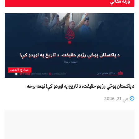
ورته
مقالې
خوارج العصر
د پاکستان پوځي رژیم حقیقت، د تاریخ په اوږدو کې! نهمه برخه
مې 21, 2026