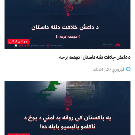
جهادي لیکني
د داعش خِلافت دننه داستان | دوهمه برخه
فبروري 20, 2024