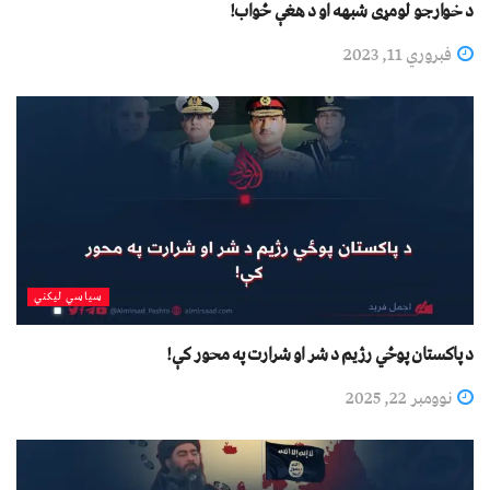
د خوارجو لومړی شبهه او د هغې ځواب!
فبروري 11, 2023
سیاسي لیکني
د پاکستان پوځي رژیم د شر او شرارت په محور کې!
نوومبر 22, 2025