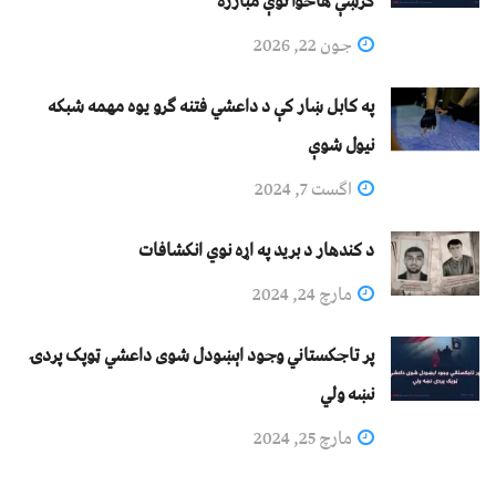
کرښې هاخوا نوې مبارزه
جون 22, 2026
په کابل ښار کې د داعشي فتنه ګرو يوه مهمه شبکه
نيول شوې
اگست 7, 2024
د کندهار د برید په اړه نوي انکشافات
مارچ 24, 2024
پر تاجکستاني وجود اېښودل شوی داعشي ټوپک پردۍ
نښه ولي
مارچ 25, 2024