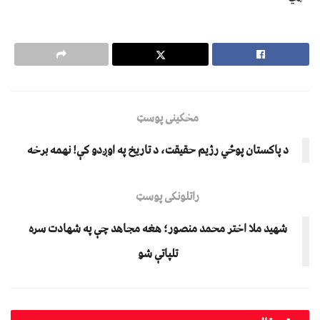
مخکینی پوسټ
د پاکستان پوځي رژیم حقیقت، د تاریخ په اوږدو کې! نهمه برخه
راتلونکی پوسټ
شهید ملا اختر محمد منصور؛ هغه مجاهد چې په شهادت سره
تلپاتې شو