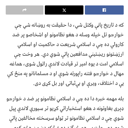
که د تاريخ پاڼې وکتل شي، دا حقيقت به روښانه شي چې
خوارجو تل خپله وسله د هغو نظامونو او اشخاصو پر ضد
کارولې ده چې د اسلامي شريعت د حاکميت او اسلامي
ارزښتونو ريښتيني مدافعين پاتې شوي دي. هر وخت چې
اسلامي امت د يوه امير تر قيادت لاندې راټول شوی، هماغه
مهال د خوارجو فتنه راپورته شوې او د مسلمانانو په منځ کې
يې د اختلاف، ويرې او بې‌ثباتۍ اور بل کړی دی.
بله مهمه خبره دا ده چې د اسلامي نظامونو پر ضد د خوارجو
ډېری بغاوتونه د هغو استخباراتي کړيو تر سيوري لاندې پيل
شوي چې د اسلامي نظامونو تر ټولو سرسخته مخالفين پاتې
شوي دي. علت يې هم څرګند دی؛ ځکه دښمن هڅه کوي