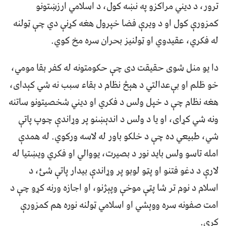
ترور، د ديني مراکزو په نښه کول، د اسلامي ارزښتونو
کمزورې کول او د ويرې فضا خپرول هغه کړنې دي چې ټولنه
له فکري، عقيدوي او ټولنيز بحران سره مخ کوي.
دا يو منل شوی حقيقت دی چې حکومتونه له کفر بقا مومي،
خو ظلم او بې‌عدالتي د هېڅ نظام د بقاء سبب نه شي کېدای،
هغه نظام چې د خپل ولس د فکري او ديني شخصيتونو ساتنه
ونه شي کړای، او يا د ولس د اندېښنو پر وړاندې چوپ پاتې
شي، طبيعي ده چې د خلکو باور له لاسه ورکوي. له همدې
امله تاسو ولس بايد نور د بصيرت، يووالي او فکري ويښتيا له
لارې د دغو فتنو او پټو لوبو پر وړاندې بيدار پاتې شئ، د
اسلام د نوم تر شا پټې موخې وپېژنو، او اجازه ورنه کړو چې د
امت صفونه سره ووېشي او اسلامي ټولنه نوره هم کمزورې
کړي.