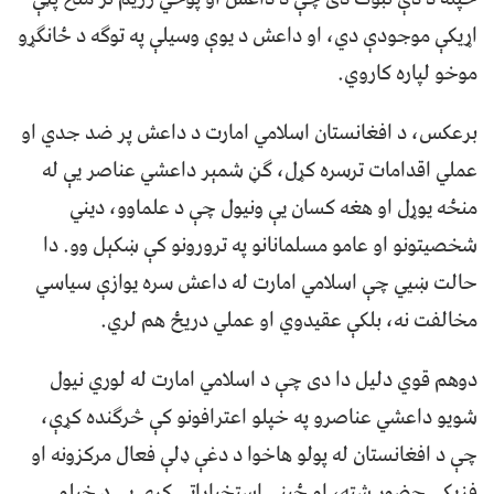
اړيکې موجودې دي، او داعش د يوې وسيلې په توګه د ځانګړو
موخو لپاره کاروي.
برعکس، د افغانستان اسلامي امارت د داعش پر ضد جدي او
عملي اقدامات ترسره کړل، ګڼ شمېر داعشي عناصر يې له
منځه يوړل او هغه کسان يې ونيول چې د علماوو، ديني
شخصيتونو او عامو مسلمانانو په ترورونو کې ښکېل وو. دا
حالت ښيي چې اسلامي امارت له داعش سره يوازې سياسي
مخالفت نه، بلکې عقيدوي او عملي دريځ هم لري.
دوهم قوي دليل دا دی چې د اسلامي امارت له لوري نيول
شويو داعشي عناصرو په خپلو اعترافونو کې څرګنده کړې،
چې د افغانستان له پولو هاخوا د دغې ډلې فعال مرکزونه او
فزيکي حضور شته، او ځينې استخباراتي کړۍ يې د خپلو