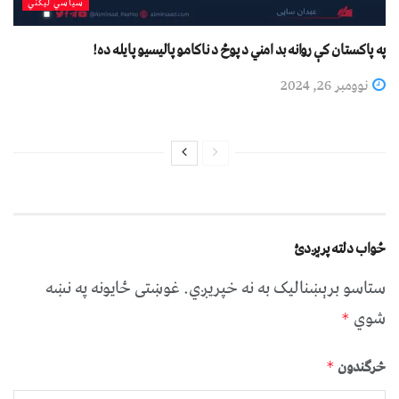
سیاسي لیکني
په پاکستان کې روانه بد امني د پوځ د ناکامو پالیسيو پایله ده!
نوومبر 26, 2024
ځواب دلته پرېږدئ
ستاسو برېښناليک به نه خپريږي.
غوښتى ځایونه په نښه
شوي
*
څرگندون
*