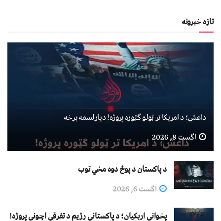
تازه خبرونه
داعش؛ د امریکا تر ټولو ګټوره پروژه! دیارلسمه برخه
اگست 8, 2026
د پاکستان د پوځ دوه مخي توب
اگست 6, 2026
پخواني اربکیان؛ د پاکستاني رژیم د تفرقې اچونې پروژه!