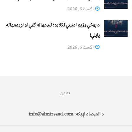
اگست 6, 2026
د پوځي رژیم امنیتي تګلاره؛ لنډمهاله ګټې او اوږدمهاله
پایلې!
اگست 6, 2026
کتابتون
د المرصاد اړیکه: info@almirsaad.com