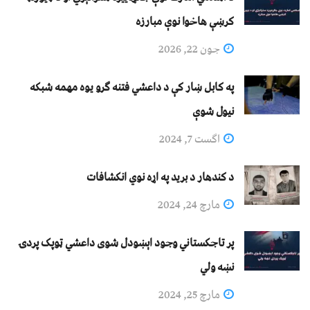
کرښې هاخوا نوې مبارزه
جون 22, 2026
په کابل ښار کې د داعشي فتنه ګرو يوه مهمه شبکه
نيول شوې
اگست 7, 2024
د کندهار د برید په اړه نوي انکشافات
مارچ 24, 2024
پر تاجکستاني وجود اېښودل شوی داعشي ټوپک پردۍ
نښه ولي
مارچ 25, 2024