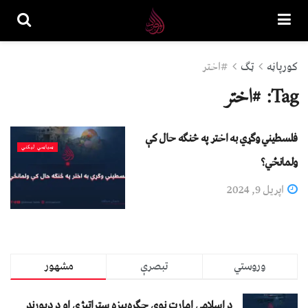
کورپاڼه
ټګ
#اختر
Tag:
#اختر
فلسطيني وګړي به اختر په څنګه حال کې
سیاسي لیکني
ولمانځي؟
اپریل 9, 2024
وروستي
تبصرې
مشهور
د اسلامي امارت نوې جګړه‌ییزه ستراتېژي او د ډیورنډ