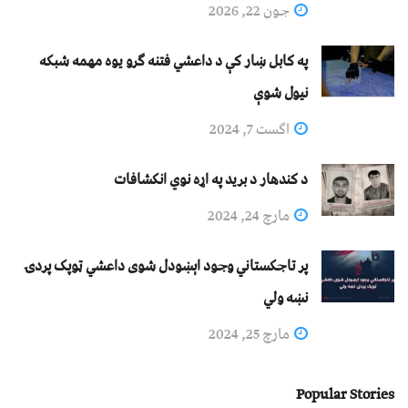
جون 22, 2026
په کابل ښار کې د داعشي فتنه ګرو يوه مهمه شبکه
نيول شوې
اگست 7, 2024
د کندهار د برید په اړه نوي انکشافات
مارچ 24, 2024
پر تاجکستاني وجود اېښودل شوی داعشي ټوپک پردۍ
نښه ولي
مارچ 25, 2024
Popular Stories