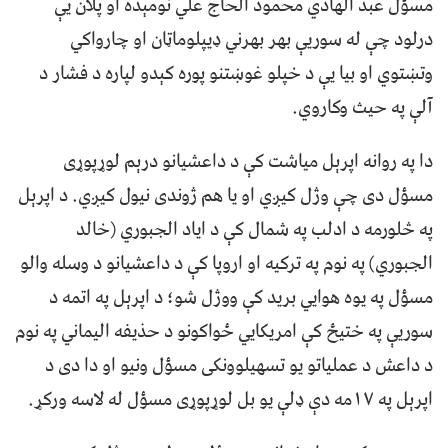
مسؤل عبد الهادي محمود الحاج علي نومېده او پلان یې
درلود چې له سوریې بهر بهرني ډيپلوماټان او چارواکي
وتښتوي او بیا یې د خپلو غوښتنو پوره کېدو لپاره د فشار د
آلې په حیث وکاروي.
دا په روانه اپرېل میاشت کې د داعشیانو درېم لوړپوړی
مسؤل دی چې وژل کیږي او یا هم ژوندی نیول کیږي. د اپرېل
په څلورمه د ادلب په شمال کې د ایاد الجبوري (خالد
الجبوري) په نوم په ترکیه او اروپا کې د داعشیانو د وسله والو
مسؤل په یوه هوايي برید کې ووژل شو؛ د اپرېل په اتمه د
سوریې په ختیځ کې امریکايي ځواکونو د حذیفه الیماني په نوم
د داعش د عملیاتو یو تسهیلوونکی مسؤل ونیو او دا دی د
اپرېل په ۱۷مه دې ډلې یو بل لوړپوړی مسؤل له لاسه ورکړ.