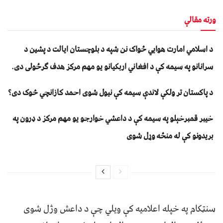
ورته مقالې
د اسلامي امارت هوايي ځواک نن شپه د بلوچستان ايالت د پشين د
سرانانو په سيمه کې د افغاني اربکيانو يو مهم مرکز هدف ګرځولی دی.
د پاکستان تر ولکې لاندې سیمه کې نیول شوی احمد کازانچي څوک دی؟
خیبر قمبرخېلو په سیمه کې د داعشي خوارجو یو مهم مرکز د ډرون په
بریدونو کې له منځه وړل شوی
سنټکام په خپله اعلامیه کې ویلي چې د داعش وژل شوی