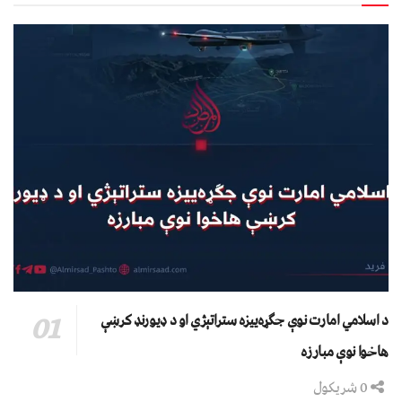
د اسلامي امارت نوې جګړه‌ییزه ستراتېژي او د ډیورنډ کرښې
هاخوا نوې مبارزه
0 شریکول