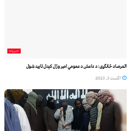
خبرونه
المرصاد ځانګړی: د داعش د عمومي امیر وژل کېدل تایید شول
اگست 3, 2023