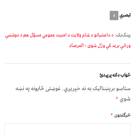
تبصرې
1
پینگ‌بک:
د داعشیانو د شام ولایت د امنیت عمومي مسؤل هم د دوشنبې
ورځې برید کې وژل شوی - المرصاد
ځواب دلته پرېږدئ
ستاسو برېښناليک به نه خپريږي.
غوښتى ځایونه په نښه
شوي
*
څرگندون
*