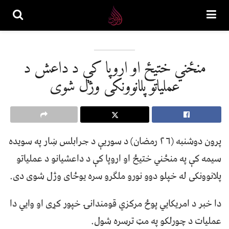
منځني ختیځ او اروپا کې د داعش د
عملیاتو پلانوونکی وژل شوی
پرون دوشنبه (۲۶ رمضان) د سوریې د جرابلس ښار په سویده
سیمه کې په منځني ختیځ او اروپا کې د داعشیانو د عملیاتو
پلانوونکی له خپلو دوو نورو ملګرو سره یوځای وژل شوی دی.
دا خبر د امریکايي پوځ مرکزي قومندانۍ خپور کړی او وايي دا
عملیات د چورلکو په مټ ترسره شول.