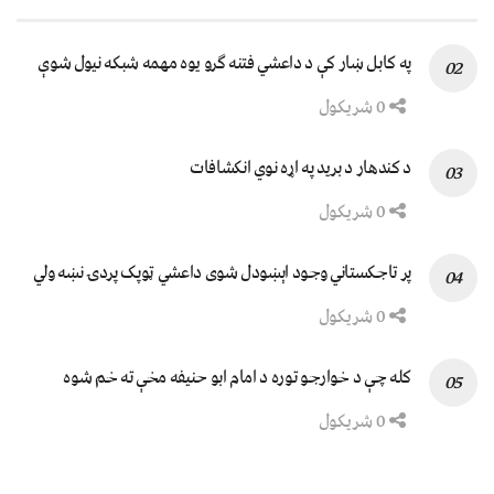
په کابل ښار کې د داعشي فتنه ګرو يوه مهمه شبکه نيول شوې
0 شریکول
د کندهار د برید په اړه نوي انکشافات
0 شریکول
پر تاجکستاني وجود اېښودل شوی داعشي ټوپک پردۍ نښه ولي
0 شریکول
کله چې د خوارجو توره د امام ابو حنیفه مخې ته خم شوه
0 شریکول