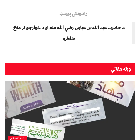
راتلونکی پوسټ
د حضرت عبد الله بن عباس رضي الله عنه او د خوارجو تر منځ
مناظره
ورته
مقالې
افغانستان