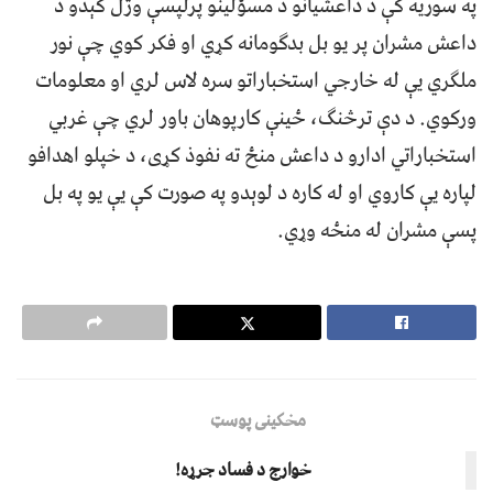
په سوریه کې د داعشیانو د مسؤلینو پرلپسې وژل کېدو د
داعش مشران پر یو بل بدګومانه کړي او فکر کوي چې نور
ملګري یې له خارجي استخباراتو سره لاس لري او معلومات
ورکوي. د دې ترڅنګ، ځینې کارپوهان باور لري چې غربي
استخباراتي ادارو د داعش منځ ته نفوذ کړی، د خپلو اهدافو
لپاره یې کاروي او له کاره د لوېدو په صورت کې یې یو په بل
پسې مشران له منځه وړي.
مخکینی پوسټ
خوارج د فساد جرړه!