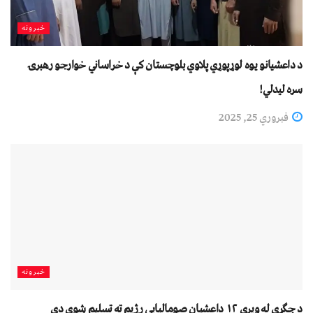
خبرونه
د داعشيانو یوه لوړپوړي پلاوي بلوچستان کې د خراساني خوارجو رهبرۍ
سره لیدلي!
فبروري 25, 2025
خبرونه
د جګړې له ویرې ۱۲ داعشیان صومالیايي رژیم ته تسلیم شوي دي