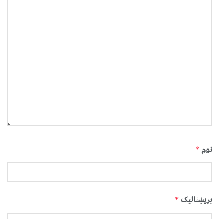
نوم
*
بریښنالیک
*