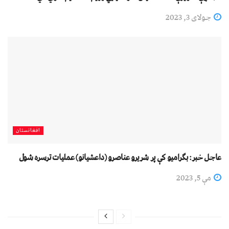
جولای 3, 2023
افغانستان
عاجل خبر: بګرامیو کې پر شریرو عناصرو (داعشیانو) عملیات ترسره شول
مې 5, 2023