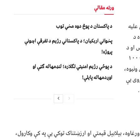
ورته مقالې
علیه
د پاکستان د پوځ دوه مخي توب
لاده د
پخواني اربکیان؛ د پاکستاني رژیم د تفرقې اچونې
 او د
پروژه!
ا یې تر واک لاندې نه وه راوستې. شاوخوا ۱۰۰۰
د پوځي رژیم امنیتي تګلاره؛ لنډمهاله ګټې او
ونیوه،
اوږدمهاله پایلې!
 زوی یې
غاوه، بېلابېل قیمتي او ارزښتناک توکي یې په کې وکارول،