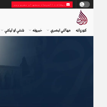
میقات د المرصاد سمعي او بصري ویب
کورپاڼه
مهالني تبصري
خبرونه
شننې او لیکنې