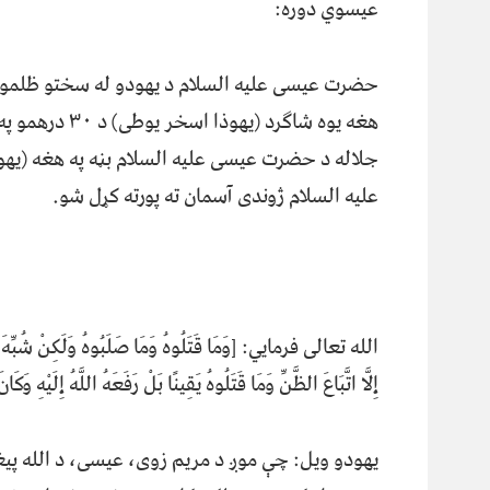
عیسوي دوره:
حضرت عیسی علیه السلام د یهودو له سختو ظلمونو س
هغه یوه شاګرد 
جلاله د حضرت عیسی علیه السلام بڼه په هغه (یهو
علیه السلام ژوندی آسمان ته پورته کړل شو.
الله تعالی فرمايي: [وَمَا قَتَلُوهُ وَمَا صَلَبُوهُ وَلَكِنْ شُبِّهَ لَهُم
إِلَّا اتَّبَاعَ الظَّنِّ وَمَا قَتَلُوهُ يَقِينًا بَلْ رَفَعَهُ اللَّهُ إِلَيْهِ وَك
یهودو ویل: چې موږ د مریم زوی، عیسی، د الله پی