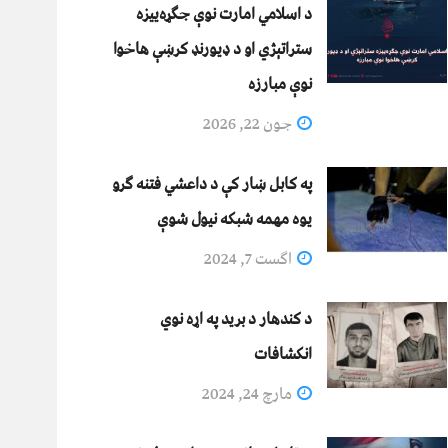
د اسلامي امارت نوې جګړه‌ییزه
ستراتېژي او د ډیورنډ کرښې هاخوا
نوې مبارزه
جون 22, 2026
په کابل ښار کې د داعشي فتنه ګرو
يوه مهمه شبکه نيول شوې
اگست 7, 2024
د کندهار د برید په اړه نوي
انکشافات
مارچ 24, 2024