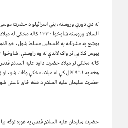
له دې دورې وروسته، بني اسرائيلو د حضرت موسی 
السلام وروسته شاوخوا ۱۳۳۰ کاله مخکې له می
یوشع په مشرتابه په فلسطین مسلط شول، خو قدس
یبوس کل
کاله مخکې تر میلاد حضرت داود علیه السلام قدس 
هغه په ۹۶۱ کال کې له میلاد مخکې وفات شو، او
حضرت سلیمان علیه السلام د هغه ځای ناستی شو.
حضرت سلیمان علیه السلام قدس په غوره توګه بیا ور