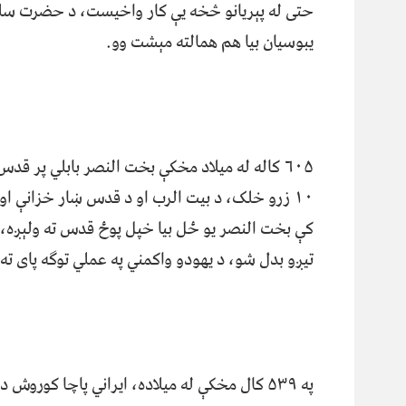
یبوسیان بیا هم همالته مېشت وو.
کې بخت النصر یو ځل بیا خپل پوځ قدس ته ولېږه، پ
تیږو بدل شو، د یهودو واکمني په عملي توګه پای ته