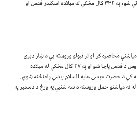
مخکې له میلاده د ایراني واکمنو تر کنټرول لاندې پاتې شو، په ۳۳۲ کال مخکې له میلاده اسکندر قدس او
 میاشتې محاصره کړ او تر نیولو وروسته یې د ښار ډېری
اوسېدونکي ووژل، په ۳۷ کال مخکې له میلاده هیردوس د قدس پاچا شو او په ۲۷ کال مخکې له میلاده
انه کې د حضرت عیسی علیه السلام پېښې رامنځته شوې.
نه مياشتو حمل وروسته د سه شنبې په ورځ د ډسمبر په