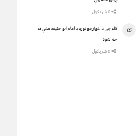
0 شریکول
کله چې د خوارجو توره د امام ابو حنیفه مخې ته
خم شوه
0 شریکول