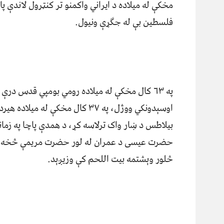
فلسطین بې له جګړې ونیول.
په ۶۳ کال مخکې له میلاده رومي بومپي قدس درې
بیلاطس د ښار واک ترلاسه کړ، د همدې پاچا په زم
حضرت عيسى د عمران له لور حضرت مريمې څخه له 
څلور وېشتمه بيت اللحم کې وزيږېد.