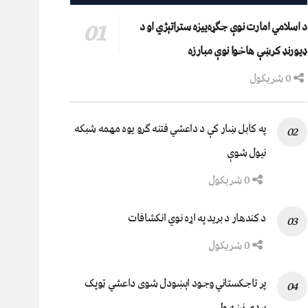
د اسلامي امارت نوې جګړه‌ییزه ستراتېژي او د
ډیورنډ کرښې هاخوا نوې مبارزه
0 شریکول
په کابل ښار کې د داعشي فتنه ګرو يوه مهمه شبکه
نيول شوې
0 شریکول
د کندهار د برید په اړه نوي انکشافات
0 شریکول
پر تاجکستاني وجود اېښودل شوی داعشي ټوپک
پردۍ نښه ولي