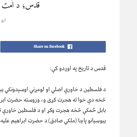
قدس؛ د اُمت ټ
ابو
Share on Facebook
قدس د تاریخ په اوږدو کې:
د فلسطین د خاورې اصلي او لومړني اوسېدونکي یبو
بابل ځمکې څخه هجرت وکړ او د فلسطین خاورې ته و
یبوسیانو پاچا (ملکي صادق) د حضرت ابراهیم علیه 