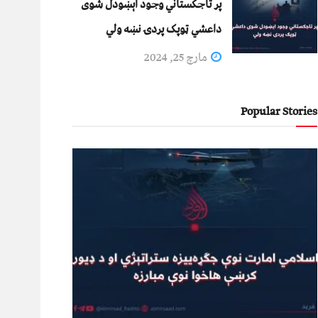
پر تاجکستاني وجود اېښودل شوی
داعشي ټوپک پردۍ نښه ولي
مارچ 25, 2024
Popular Stories