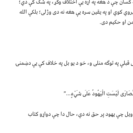
ه کسان چې د هغه په اړه یې اختلاف وکړ، په شک کې دي؛
روي کوي او په یقین سره یې هغه نه دی وژلی؛ بلکې الله
من او حکیم دی.
قبلې په توګه منلی و، خو د یو بل په خلاف کې یې دښمنۍ
لنَّصَارَى لَيْسَتِ الْيَهُودُ عَلَى شَيْءٍ…”
 ویل چې یهود پر حق نه دي، حال دا چې دواړو کتاب