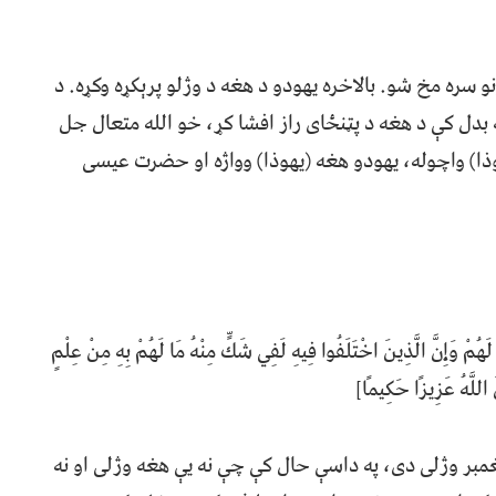
ره مخ شو. بالاخره یهودو د هغه د وژلو پرېکړه وکړه. د
(یهوذا اسخر یوطی) د ۳۰ درهمو په بدل کې د هغه د پټنځای راز افشا کړ، خو الله متعال جل
ذا) واچوله، یهودو هغه (یهوذا) وواژه او حضرت عیسی
ْ وَإِنَّ الَّذِينَ اخْتَلَفُوا فِيهِ لَفِي شَكٍّ مِنْهُ مَا لَهُمْ بِهِ مِنْ عِلْمٍ
َانَ اللَّهُ عَزِيزًا حَكِيمًا]
غمبر وژلی دی، په داسې حال کې چې نه یې هغه وژلی او نه