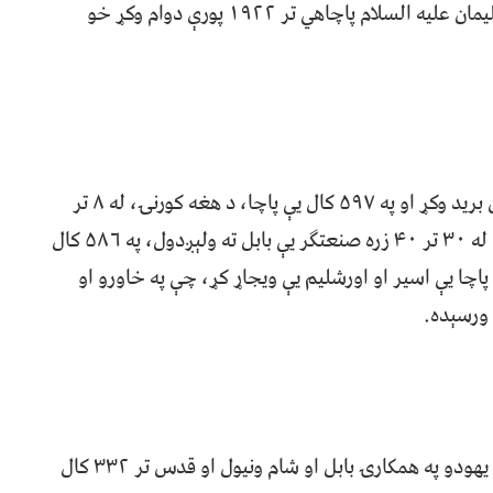
حتی له پېریانو څخه یې کار واخیست، د حضرت سلیمان علیه السلام پاچاهي تر ۱۹۲۲ پورې دوام وکړ خو
۶۰۵ کاله له میلاد مخکې بخت النصر بابلي پر قدس برید وکړ او په ۵۹۷ کال یې پاچا، د هغه کورنۍ، له ۸ تر
۱۰ زرو خلک، د بیت الرب او د قدس ښار خزانې او له ۳۰ تر ۴۰ زره صنعتګر يې بابل ته ولېږدول، په ۵۸۶ کال
اچا یې اسیر او اورشلیم یې ویجاړ کړ، چې په خاورو او
 ورسېده.
په ۵۳۹ کال مخکې له میلاده، ایراني پاچا کوروش د یهودو په همکارۍ بابل او شام ونیول او قدس تر ۳۳۲ کال