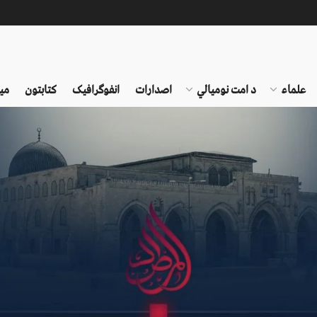
علماء
د امت نومیالي
اصدارات
انفوګرافیک
کتابتون
می