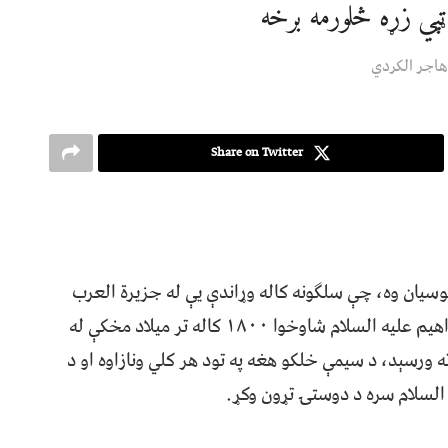
پي زړه څلورمه برخه
 هاجر الکردي
Share on Twitter
سیان وه، چې سلګونه کاله وړاندې یې له جزیرة العرب
څخه دې خوا ته هجرت کړی و، وروسته حضرت ابراهیم علیه السلام شاوخوا ۱۸۰۰ کاله تر میلاد مخکې له
رسېد، د سیمې خلکو هغه په تود هر کلي ونازاوه او د
السلام سره د دوستۍ تړون وکړ.