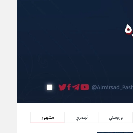
وروستي
تبصرې
مشهور