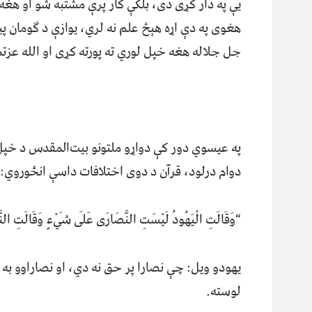
یې په دار کړی دی، بلکې کار پرې مشتبه شو او هغ
هغوی په دې اړه هېڅ علم نه لري، یوازې د ګومان پی
جل جلاله هغه خپل لوري ته پورته کړی او الله عزت
په عیسوي دور کې دواړو ملتونو بیت‌المقدس د خپل 
دوام درلود، قرآن د دوی اختلافات داسې انځوروي:
“وَقَالَتِ الْيَهُودُ لَيْسَتِ النَّصَارَى عَلَى شَيْءٍ وَقَالَتِ ا
یهودو ویل: چې نصارا پر حق نه دي، او نصاراوو به
لوسته.