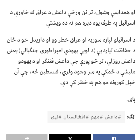
او همداسې وشول، تر نن ورځې داعش د عراق له خاورې د
اسرائيل په طرف یوه ډبره هم نه ده ویشتې
د اسرائيلو لپاره سوریه او عراق خطر وو او ډاریدل خو د ځان
د حفاظت لپاره یې (د لویې یهودي امپراطورۍ جنګیالي) یعنی
داعش روزلي، تر څو پورې چې داعش فتنګر او د یهودو
ملیشې د ځمکې په سر وجود ولري، فلسطین څه، چې آن
خپل کورونه مو هم په خطر کې دي.
پای.
ټګ:
#داعش #مهم #افغانستان #نړۍ