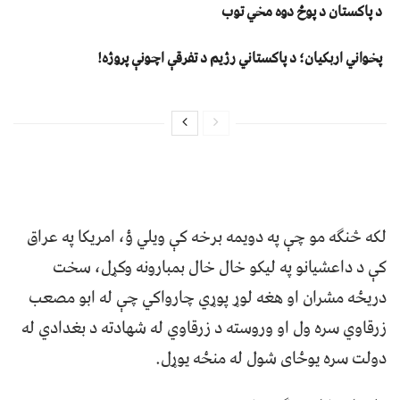
د پاکستان د پوځ دوه مخي توب
پخواني اربکیان؛ د پاکستاني رژیم د تفرقې اچونې پروژه!
لکه څنګه مو چې په دویمه برخه کې ویلي ؤ، امریکا په عراق
کې د داعشیانو په لیکو خال خال بمبارونه وکړل، سخت
دریځه مشران او هغه لوړ پوړي چارواکي چې له ابو مصعب
زرقاوي سره ول او وروسته د زرقاوي له شهادته د بغدادي له
دولت سره یوځای شول له منځه یوړل.