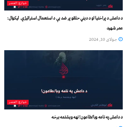
خوارج العصر
د داعش د پراختیا او د دیني حلقو پر ضد یې د استعمال استراتیژي. لیکوال:
عمر شهید
جولای 10, 2024
خوارج العصر
د داعش په نامه وبا/طاعون! نهه ویشتمه برخه