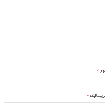
نوم
*
بریښنالیک
*