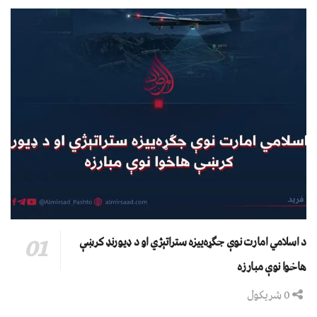
د اسلامي امارت نوې جګړه‌ییزه ستراتېژي او د ډیورنډ کرښې
هاخوا نوې مبارزه
0 شریکول