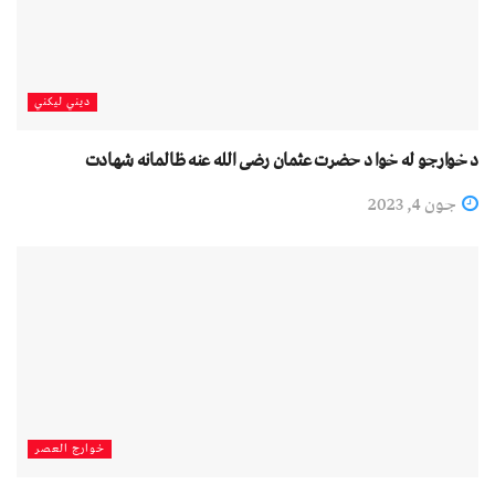
دیني لیکني
د خوارجو له خوا د حضرت عثمان رضی الله عنه ظالمانه شهادت
جون 4, 2023
خوارج العصر