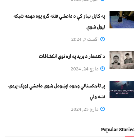
په کابل ښار کې د داعشي فتنه ګرو يوه مهمه شبکه
نيول شوې
اگست 7, 2024
د کندهار د برید په اړه نوي انکشافات
مارچ 24, 2024
پر تاجکستاني وجود اېښودل شوی داعشي ټوپک پردۍ
نښه ولي
مارچ 25, 2024
Popular Stories