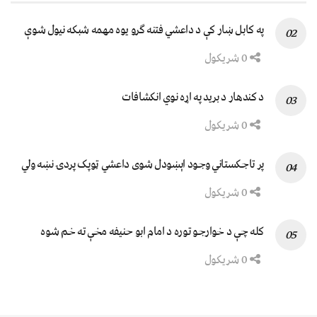
په کابل ښار کې د داعشي فتنه ګرو يوه مهمه شبکه نيول شوې
0 شریکول
د کندهار د برید په اړه نوي انکشافات
0 شریکول
پر تاجکستاني وجود اېښودل شوی داعشي ټوپک پردۍ نښه ولي
0 شریکول
کله چې د خوارجو توره د امام ابو حنیفه مخې ته خم شوه
0 شریکول