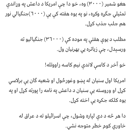
هغو شمیر (٣٠٠٠) وه، خو دا چې امریکا د داعش په وړاندې
تمثیلي جګړه وکړه، نو په یوه هفته کې یې (٦٠٠٠)جنګیالي نور
هم جلب جذب کړل.
مطلب د یوې هفتې په موده کې (٣٦٠٠٠) جنګیالیو ته
ورسېدل، چې زیاتره یي بهرنیان ول.
خو آخر د کاسې لاندې نیم کاسه راووتله!
امریکا اول سنیان له پښو وغورځول او شعیه ګان یې برلاسي
کړل او وروسته یې سنیان د داعش په نامه را پورته کړل او په
یوه کلکه جکړه يې اخته کړل.
دا هر څه د دې لپاره وشول، چې اسرائيلو ته د عراق له
خاورې کوم خطر متوجه نشي.