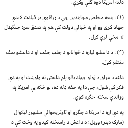
دلته امریکا دوه ګټې وکړې.
(١) : هغه مخلص مجاهدین چې د زرقاوي تر قیادت لاندې
جهاد کړی وو او په خیالي دولت کې هم په صدق سره جنګیدل
له مخې لرې کړل.
(٢) : د داعشو لپاره د ځوانانو د جلب جذب او د داعشو صف
منظم کول.
دلته د عراق د ټولو جهاد پالو پام داعش ته واوښت او په دې
فکر کې شول، چې دا په حقه ډله ده، نو ځکه یې امریکا په
وړاندې سخته جګړه کوي.
په دې اړه د امریکا د جګړو او تاوتریخوالي مشهور لیکوال
(مارک ډینر) وویل؛ د داعش د رامنځته کیدو په وخت کې د