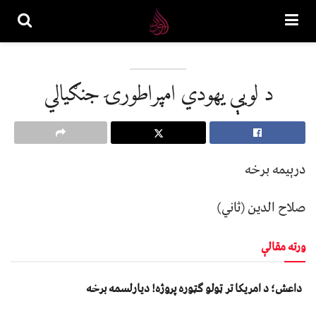
د لویې یهودي امپراطورۍ جنګیالي
درېیمه برخه
صلاح الدین (ثاني)
ورته مقالې
داعش؛ د امریکا تر ټولو ګټوره پروژه! دیارلسمه برخه