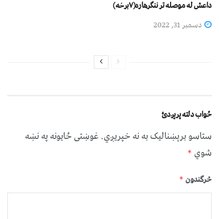
داعش له موصله تر ننګرهاره(۷برخه)
دسمبر 31, 2022
ځواب دلته پرېږدئ
ستاسو برېښناليک به نه خپريږي.
غوښتى ځایونه په نښه
شوي
*
څرگندون
*