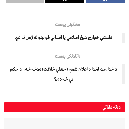
مخکینی پوسټ
داعشي خوارج هېڅ اسلامي يا انساني قوانينو ته ژمن نه دي
راتلونکی پوسټ
د خوارجو لخوا د اعلان شوي (جعلي خلافت) موخه څه، او حکم
يې څه دی؟
ورته
مقالې