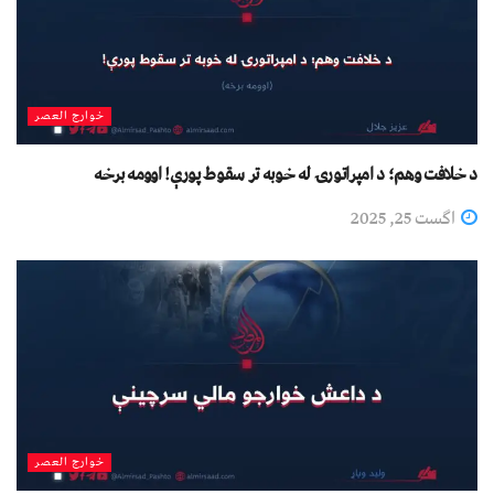
خوارج العصر
د خلافت وهم؛ د امپراتورۍ له خوبه تر سقوط پورې! اوومه برخه
اگست 25, 2025
خوارج العصر