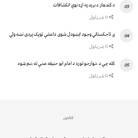
د کندهار د برید په اړه نوي انکشافات
0 شریکول
پر تاجکستاني وجود اېښودل شوی داعشي ټوپک پردۍ نښه ولي
0 شریکول
کله چې د خوارجو توره د امام ابو حنیفه مخې ته خم شوه
0 شریکول
کتابتون