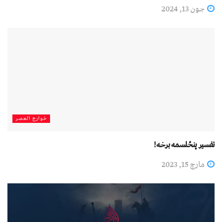
جون 13, 2024
خوارج العصر
تفسير پنځلسمه برخه!
مارچ 15, 2023