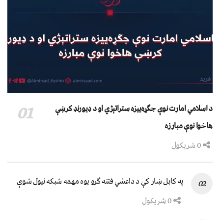
د اسلامي امارت نوې جګړه‌ییزه ستراتېژي او د ډیورنډ کرښې
هاخوا نوې مبارزه
0 شریکول
په کابل ښار کې د داعشي فتنه ګرو يوه مهمه شبکه نيول شوې
0 شریکول