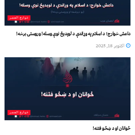
خوارج العصر
داعش خوارج؛ د اسلام په وړاندې د لوېدیځ نوې وسله! وروستۍ برخه!
اکتوبر 18, 2025
خوارج العصر
ځوانان او د ښځو فتنه!