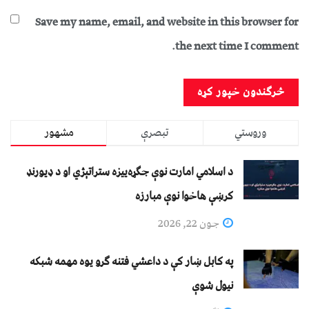
Save my name, email, and website in this browser for
the next time I comment.
وروستي
تبصرې
مشهور
د اسلامي امارت نوې جګړه‌ییزه ستراتېژي او د ډیورنډ
کرښې هاخوا نوې مبارزه
جون 22, 2026
په کابل ښار کې د داعشي فتنه ګرو يوه مهمه شبکه
نيول شوې