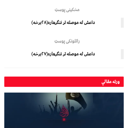
مخکینی پوسټ
داعش له موصله تر ننګرهاره(۲۸برخه)
راتلونکی پوسټ
داعش له موصله تر ننګرهاره(۲۷برخه)
ورته
مقالې