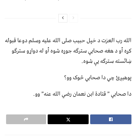
الله رب العزت د خپل حبيب صلى الله عليه وسلم دوعا قبوله
کړه أو د هغه صحابي سترګه جوړه شوه أو له دواړو سترګو
ښائسته سترګه يې شوه.
پوهيږئ چي دا صحابي څوک وو؟
دا صحابي ” قتادة ابن نعمان رضي الله عنه” وو.