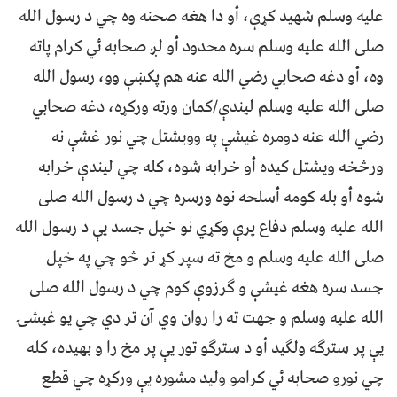
عليه وسلم شهيد کړې، أو دا هغه صحنه وه چي د رسول الله
صلى الله عليه وسلم سره محدود أو لږ صحابه ئي کرام پاته
وه، أو دغه صحابي رضي الله عنه هم پکښې وو، رسول الله
صلى الله عليه وسلم ليندې/کمان ورته ورکړه، دغه صحابي
رضي الله عنه دومره غيشې په وويشتل چي نور غشې نه
ورڅخه ويشتل کيده أو خرابه شوه، کله چي ليندې خرابه
شوه أو بله کومه أسلحه نوه ورسره چي د رسول الله صلى
الله عليه وسلم دفاع پرې وکړي نو خپل جسد يې د رسول الله
صلى الله عليه وسلم و مخ ته سپر کړ تر څو چي په خپل
جسد سره هغه غيشې و ګرزوې کوم چي د رسول الله صلى
الله عليه وسلم و جهت ته را روان وي آن تر دي چي يو غيشۍ
يې پر سترګه ولګيد أو د سترګو تور يې پر مخ را و بهيده، کله
چي نورو صحابه ئي کرامو وليد مشوره يې ورکړه چي قطع