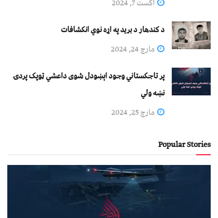
اگست 7, 2024
د کندهار د برید په اړه نوي انکشافات
مارچ 24, 2024
پر تاجکستاني وجود اېښودل شوی داعشي ټوپک پردۍ
نښه ولي
مارچ 25, 2024
Popular Stories