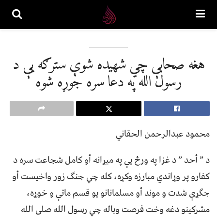
هغه صحابې چي شهيده شوې سترګه يې د
رسول الله په دعا سره جوړه شوه
محمود عبدالرحمن الحقاني
د ” أحد ” د غزا په ورځ يې په ميړانه أو کامل شجاعت سره د
کفارو پر وړاندي مبارزه وکړه، کله چي جنګ زور واخيست أو
جګړې شدت و موند أو مسلمانانو يو قسم ماتې و خوړه،
مشرکينو دغه وخت فرصت وباله چي رسول الله صلى الله