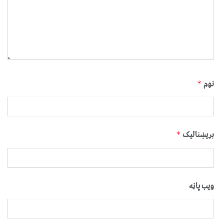
نوم
*
بریښنالیک
*
ویب پاڼه