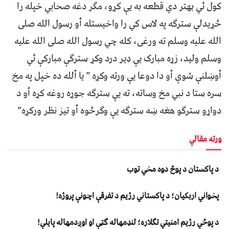
کول ئي بهتر دي قطعه به يې کړو، مګر دغه صحابي خپله را
ځړيدلې سترګه په لاس کي را واخيستله أو رسول الله صلى
الله عليه وسلم ته ورغى، کله چي رسول الله صلى الله عليه
وسلم وليد، زړه مبارک يې ډير درد وکړ سترګې مبارکې ئي
أوښلنې شوې أو دا دوعا يې ورته وکړه ” يا ألله ده خپل په مخ
سره ستا د نبي مخ وساته، ته يې سترګه جوړه روغه کړه أو د
دواړو سترګو هغه ښه سترګه يې وګرځوه أو تيز نظر ورکړه”
ورته مقالې
د پاکستان د پوځ دوه مخي توب
پخواني اربکیان؛ د پاکستاني رژیم د تفرقې اچونې پروژه!
د پوځي رژیم امنیتي تګلاره؛ لنډمهاله ګټې او اوږدمهاله پایلې!