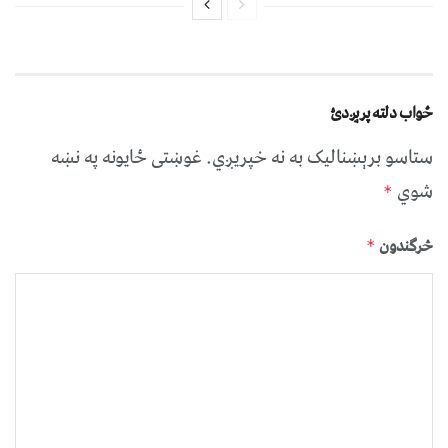
ځواب دلته پرېږدئ
ستاسو برېښناليک به نه خپريږي.
غوښتى ځایونه په نښه
شوي
*
څرگندون
*