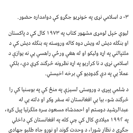
۳- د اسلامي نړۍ په خونړیو جګړو کې دوامداره حضور.
لیوي خپل لومړی مشهور کتاب په ۱۹۷۳ کال کې د پاکستان
او بنګله دیش له ویش دوه کاله وروسته په بنګله دیش کې د
ملتپالني په اړه ولیکو او له هغې ورځې راهسې یې نه یوازې د
اسلامي نړۍ د نا کراریو په اړه نظرونه څرګند کړي دي، بلکې
عملاً یې په دې ګډوډیو کې برخه اخیستي.
د شلمې پېړۍ د وروستۍ لسیزې په منځ کې په بوسنیا کې را
څرګند شو، بیا یې افغانستان ته سفر وکړ او دلته یې له
عبدالرشید دوستم او احمدشاه مسعود سره ملګرتیا پیل کړه،
په ۱۹۹۲ میلادې کال کې چې کله په افغانستان کې داخلي
جګړې د نظار شورا، د وحدت ګوند او نورو جاه طلبو جهادي