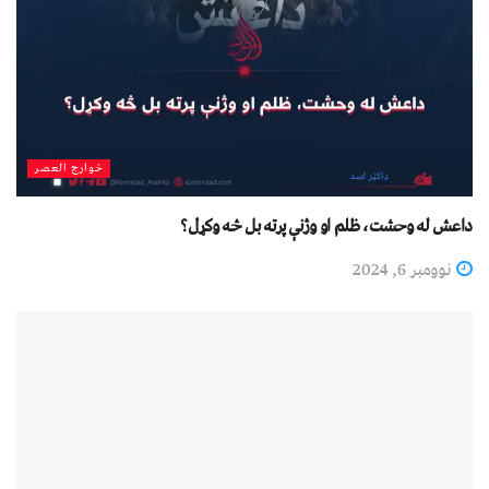
خوارج العصر
داعش له وحشت، ظلم او وژنې پرته بل څه وکړل؟
نوومبر 6, 2024