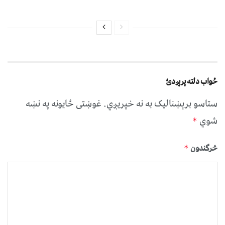
ځواب دلته پرېږدئ
ستاسو برېښناليک به نه خپريږي.
غوښتى ځایونه په نښه
شوي
*
څرگندون
*