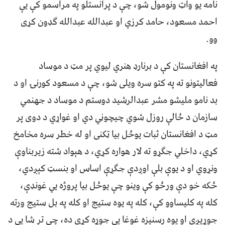
نامه یو واټ ونومول شو، چې د پرانستلو په مراسمو کې یې
احمد مسعود، حامد کرزي او عبدالله عبدالله ګډون کړی
وو.
په افغانستان کې د برنارډ هنري لیوي پر مټ د موساد
فعالیتونو ته په کتو سره ویلی شو، چې د مسعود کورنۍ او د
بد نامو ملیشو مشر عبدالرشید دوستم د موساد د جهنمي
سازمان د ځالې روزل شوي چیچوڼي دي او غواړي د دوی پر
مټ د افغانستان ثبات یوځل بیا ټکنی او له خطر سره مخامخ
کړي، داخلي جګړو ته لار هواره کړي، د هېواد شته زیربناوې
ونړوي او د یوې بلې اوږدې جګړې اساس او بنسټ کېږدي،
ځکه خو دې ورځو کې وینو چې یوځل بیا پروژه یي غونډې،
کله په کلیساوو کې، کله په یوه ستیج او کله په بل ستیج ورته
جوړیږي او یوه رسنیزه غوغا یې جوړه کړې ده، چې تر شا یې د