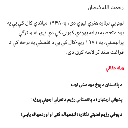
رحمت الله فیضان
نوم یې برنارډ هنري لیوي دی، په ۱۹۴۸ میلادي کال کې یې په
یوه متعصبه بډایه یهودي کورنۍ کې دې نړۍ ته سترګې
پرانیستې، په ۱۹۷۱ زیږ-کال کې یې د فلسفې په برخه کې د
فراغت سند تر لاسه کړی دی.
ورته مقالې
د پاکستان د پوځ دوه مخي توب
پخواني اربکیان؛ د پاکستاني رژیم د تفرقې اچونې پروژه!
د پوځي رژیم امنیتي تګلاره؛ لنډمهاله ګټې او اوږدمهاله پایلې!