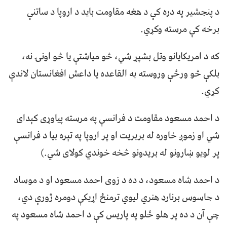
د پنجشیر په دره کې د هغه مقاومت باید د اروپا د ساتنې
برخه کې مرسته وکړي.
که د امریکایانو وتل بشپړ شي، څو میاشتې یا څو اونۍ نه،
بلکې څو ورځې وروسته به القاعده یا داعش افغانستان لاندې
کړي.
د احمد مسعود مقاومت د فرانسې په مرسته پياوړی کېدای
شي او زموږ خاوره له بربريت او پر اروپا په تېره بيا د فرانسې
پر لويو ښارونو له بريدونو څخه خوندي کولای شي.)
د احمد شاه مسعود، د ده د زوی احمد مسعود او د موساد
د جاسوس برنارډ هنري لیوي ترمنځ اړیکې دومره ژورې دي،
چې آن د ده پر هلو ځلو په پاریس کې د احمد شاه مسعود په