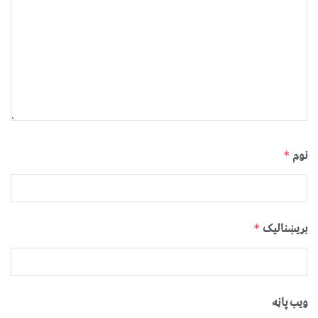
نوم
*
بریښنالیک
*
ویب پاڼه