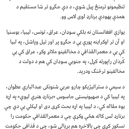
تنظیمونو ترمنځ پیل شوې، د دې جګړو تر شا مستقیم د
همدې یهودي برنارډ لوی لاس وو.
یوازې افغانستان نه بلکې سوډان، عراق، تونس، لیبیا، بوسنیا
او آن تر اوکراینه پورې یې د جګړو پر اور تیل وپاشل، په لبیا
کې یې د معمرالقذافي د مخالفینو ملاتړ وکړ، عراق کې یې
کُردان راپورته کړل، په جنوبي سوډان کې هم د دولت د
مخالفینو ترڅنګ ودرېد.
د سیمې د ستراتیژیکو چارو عربي شنونکی عبدالباري عطوان،
په لیبیا کې د صهیونیسټی جاسوس «برنارډ هنري لیوي» په اړه
یوه مقاله کې، د لیبیا په اړه بحث کړی دی او لیکلي یې دي چې
برنارډ لس کاله هڅې وکړې چې د معمرالقذافي حکومت را
نسکور کړي چې بالاخره هم بریالی شو، چې د قذافي حکومت