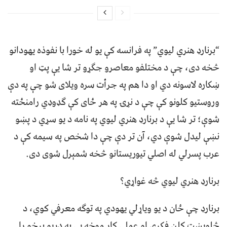
“برنارډ هنري لیوي” په فرانسه کې یو له خورا با نفوذه یهودانو
څخه دی، چې د مختلفو معاصرو جګړو تر شا یې پټ او
ښکاره لاسونه دي او دا هم په جرأت سره ویلای شو چې په دې
وروستیو کلونو کې چې د نړۍ په هر ځای کې ګډوډي رامنځته
شوې؛ تر شا یې د برنارډ هنري لیوي په نامه د یو سړي د پښو
نښې لیدل شوې دي، آن تر دې چې دا شخص په سیمه کې د
عرب پسرلي له اصلي تیوریستانو څخه شمېرل شوی دی.
برنارډ هنري لیوي څه غواړي؟
برنارډ چې ځان د یو ویاړلي یهودي په توګه معرفي کوي، د
څلویښت کلن فکري او عملي کار موخه یې په دریو برخو را