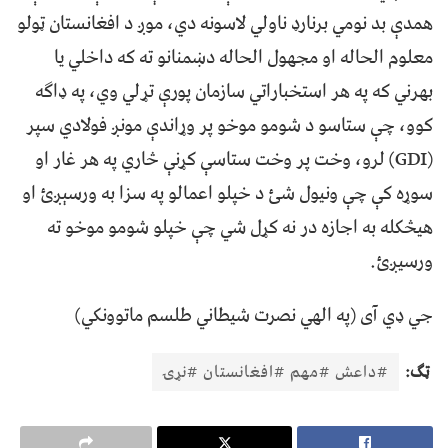
همدې بد نومي برنارډ ناولي لاسونه دي، موږ د افغانستان ټولو
معلوم الحاله او مجهول الحاله دښمنانو ته که داخلي یا
بهرني که په هر استخباراتي سازمان پورې تړلي وي، په ډاګه
کوو، چې ستاسو د شومو موخو پر وړاندې مونږ فولادي سپر
(GDI) لرو، وخت پر وخت ستاسې کړنې څاري په هر غار او
سوړه کې چې ونیول شئ د خپلو اعمالو په سزا به ورسېږئ او
هیڅکله به اجازه در نه کړل شي چې خپلو شومو موخو ته
ورسیږئ.
جي ډي آی (په الهي نصرت شیطاني طلسم ماتوونکي)
ټګ:
#داعش #مهم #افغانستان #نړۍ