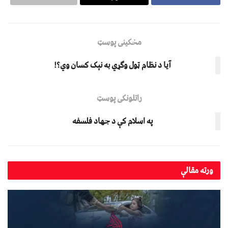
مخکینی پوسټ
آیا د نظام ټول وګړي به نېک کسان وي؟!
راتلونکی پوسټ
په اسلام کې د جهاد فلسفه
ورته
مقالې