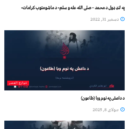
په لنډ ډول د محمد – صلی الله عله و سلم- د ماشومتوب کرامات-
دسمبر 31, 2022
خوارج العصر
د داعش په نوم وبا (طاعون)
جولای 8, 2025