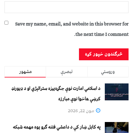
Save my name, email, and website in this browser for
the next time I comment.
وروستي
تبصرې
مشهور
د اسلامي امارت نوې جګړه‌ییزه ستراتېژي او د ډیورنډ
کرښې هاخوا نوې مبارزه
جون 22, 2026
په کابل ښار کې د داعشي فتنه ګرو يوه مهمه شبکه