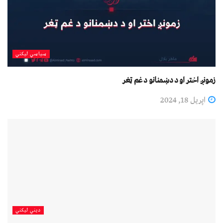
سیاسي لیکني
زمونږ اختر او د دښمنانو د غم ټغر
اپریل 18, 2024
دیني لیکني