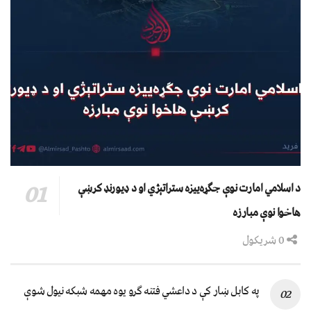
د اسلامي امارت نوې جګړه‌ییزه ستراتېژي او د ډیورنډ کرښې
هاخوا نوې مبارزه
0 شریکول
په کابل ښار کې د داعشي فتنه ګرو يوه مهمه شبکه نيول شوې