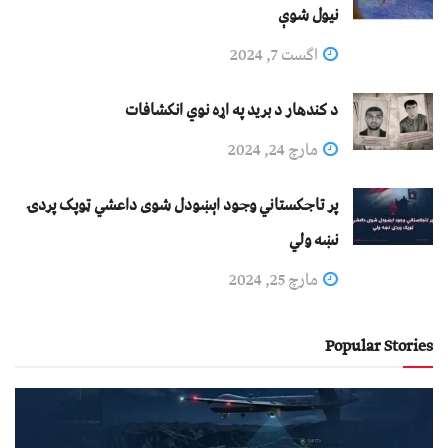
نيول شوې
اگست 7, 2024
د کندهار د برید په اړه نوي انکشافات
مارچ 24, 2024
پر تاجکستاني وجود اېښودل شوی داعشي ټوپک پردۍ
نښه ولي
مارچ 25, 2024
Popular Stories