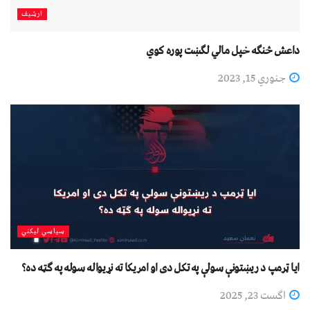
ارشیف
داعش څنګه خپل مالي لګښت پوره کوي
جنوري 15, 2023
سیاسي لیکني
ایا ټرمپ د ریښتونې سولې په تکل دی او امریکا ته نړیواله سوله په ګټه ده؟
اگست 23, 2025