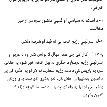
څرخي:
۱- د اسلام له سیاسي او فقهي منشور سره هر اړخیز
مخالفت.
۲-له اسرائیلي رژیم څخه بې له قید او شرطه ملاتړ.
په ۱۹۶۷ کال کې چې هغه مهال لا نولس کلن و، د عربو او
اسرائیلي رژیم ترمنځ د جګړې له پیل څخه خبر شو، په چټکۍ
سره په پاریس کې د دغه رژیم سفارت ته لاړ او په جګړه کې یې
د ګډون چمتووالی اعلان کړ، خو جګړې څو محدودې ورځې
واخیستې او برنارډ ونه توانېد چې د مسلمانانو په وژنه کې
ګډون وکړي.