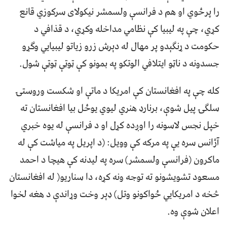
را پرځوي او هم د فرانسې ولسمشر نیکولای سرکوزي قانع
کړي، چې په لیبیا کې نظامي مداخله وکړي، د قذافي د
حکومت د ړنګېدو پر مهال له دېرش زرو زیاتو لیبیایي وګړو
جسدونه د ناټو ایتلافي الوتکو په بمونو کې ټوټې ټوټې شول.
کله چې په افغانستان کې امریکا د ماتې او شکست وروستۍ
سلګۍ پیل شوې، برنارډ هنري لیوي یوځل بیا افغانستان ته
خپل نجس لاسونه را اوږده کړل او د فرانسې له یوه خبري
آژانس سره یې په مرکه کې وویل: (د اپریل په میاشت کې له
ماکرون (فرانسې ولسمشر) سره په لیدنه کې هیچا د احمد
مسعود تشویشونو ته توجه ونه کړه، دا سناریو( له افغانستان
څخه د امریکایي ځواکونو وتل) ډېر وخت وړاندې د هغه لخوا
اعلان شوې وه.