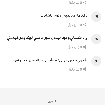
0 شریکول
د کندهار د برید په اړه نوي انکشافات
0 شریکول
پر تاجکستاني وجود اېښودل شوی داعشي ټوپک پردۍ نښه ولي
0 شریکول
کله چې د خوارجو توره د امام ابو حنیفه مخې ته خم شوه
0 شریکول
کتابتون