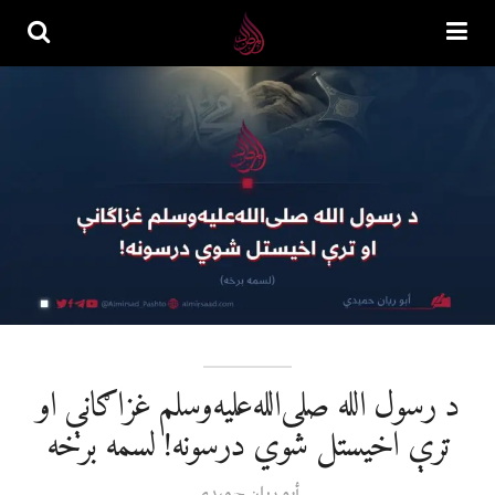
د رسول الله صلی‌الله‌علیه‌وسلم غزاګانې او
ترې اخیستل شوي درسونه! لسمه برخه
أبو ریان حمیدي