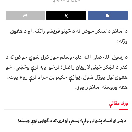
د اسلام د لښکر حوض ته د ځینو قریشو راتګ، او د هغوی
وژنه:
د رسول الله صلی الله علیه وسلم جوړ کړل شوي حوض ته د
کفر د لښکر ځینې لارویان راغلل؛ ترڅو اوبه ترې وڅښي، خو
هغوی ټول ووژل شول، یوازې حکیم بن حزام ترې روغ ووت،
هغه وروسته اسلام راووړ.
ورته مقالې
د شر او فساد پخوانۍ ډلې؛ سیمې او نړۍ ته د ګواښ نوې وسیله!