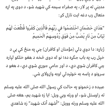
مدینې ته پر لار، په صفراء سیمه کې شهید شو، د دوی په اړه
متعال رب دغه ایت نازل کړ:
“هَذَانِ خَصْمَانِ اخْتَصَمُوا فِي رَبِّهِمْ فَالَّذِينَ كَفَرُوا قُطِّعَتْ لَهُم
ثِيَابٌ مِنْ نَارٍ يُصَبُّ مِنْ فَوْقِ رُءُوسِهِمُ الْحَمِيمُ
ژباړه: دا دوې ډلي (مؤمنان او کافران) چې په منځ کې يې د
خپل رب په باب جګړه ده؛ نو له دوی څخه د هغو خلکو لپاره
چي کافران شوي دي، د اور جامې جوړي شوي دي، د هغو د
سرونو د پاسه به خوټېدلي اوبه واړولای شي.
عبیده د زخمونو په حالت کې رسول الله صلی الله علیه وسلم
ته راوستل شو، او ورته ویې ویل: ایا زه شهید یم، هغه صلی
الله علیه وسلم ورته وویل: “أشهد أنک شهید” زه شاهدي