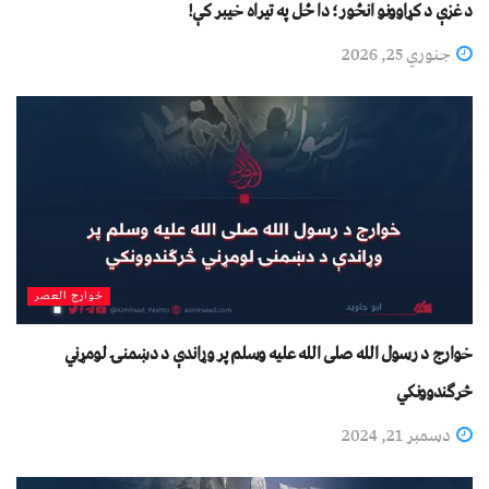
د غزې د کړاوونو انځور؛ دا ځل په تیراه خیبر کې!
جنوري 25, 2026
خوارج العصر
خوارج د رسول الله صلی الله علیه وسلم پر وړاندې د دښمنۍ لومړني
څرګندوونکي
دسمبر 21, 2024