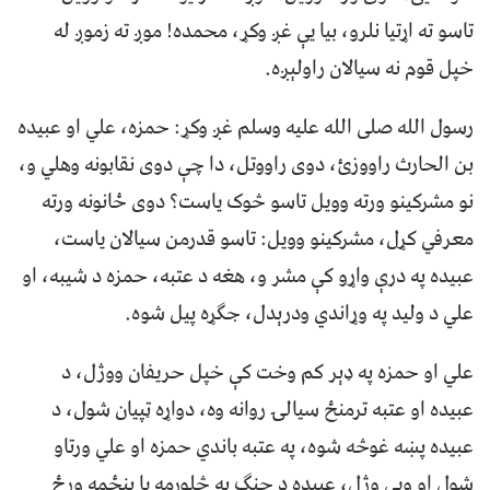
تاسو ته اړتیا نلرو، بیا یې غږ وکړ، محمده! موږ ته زموږ له
خپل قوم نه سیالان راولېږه.
رسول الله صلی الله علیه وسلم غږ وکړ: حمزه، علي او عبیده
بن الحارث راووزئ، دوی راووتل، دا چې دوی نقابونه وهلي و،
نو مشرکینو ورته وویل تاسو څوک یاست؟ دوی ځانونه ورته
معرفي کړل، مشرکینو وویل: تاسو قدرمن سیالان یاست،
عبیده په درې واړو کې مشر و، هغه د عتبه، حمزه د شیبه، او
علي د ولید په وړاندي ودرېدل، جګړه پیل شوه.
علي او حمزه په ډېر کم وخت کې خپل حریفان ووژل، د
عبیده او عتبه ترمنځ سیالۍ روانه وه، دواړه ټپیان شول، د
عبیده پښه غوڅه شوه، په عتبه باندي حمزه او علي ورتاو
شول او ویې وژل، عبیده د جنګ په څلورمه یا پنځمه ورځ