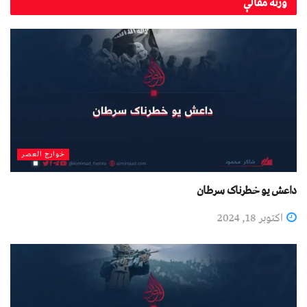
ورته
مقالې
خوارج العصر
داعش یو خطرناک سرطان
اکتوبر 18, 2024