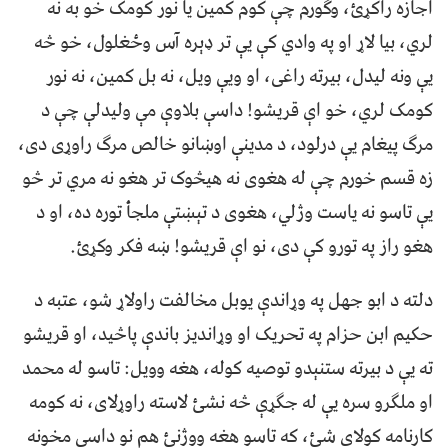
اجازه راکړئ، وګورم چې کوم کمین یا نور کومک خو به نه
لري، بیا لاړ او په وادي کې یې تر ډېره آس وځغلول، خو څه
یې ونه لیدل، بیرته راغی، او ویې ویل، نه بل کمین، نه نور
کومک لري، خو اې قریشو! داسې بلاوې مې ولیدلې چې د
مرګ پیغام یې درلود، د مدینې اوښانو خالص مرګ راوړی دی،
زه قسم خورم چې له هغوی نه هیڅوک تر هغو نه مري تر څو
یې تاسو نه یاست وژلي، هغوی د تېښتې ملجأ توره ده، او د
هغو راز په تورو کې دی، نو اې قریشو! ښه فکر وکړئ.
دلته د ابو جهل په وړاندې یوبل مخالفت راولاړ شو، عتبه د
حکیم ابن حزام په تحریک او وړاندیز باندې پاڅید، او قریشو
ته یې د بیرته ستنېدو توصیه کوله، هغه وویل: تاسو له محمد
او ملګرو سره یې له جګړې څه نشئ لاسته راوړلای، نه کومه
کارنامه کولای شئ، که تاسو هغه ووژنئ هم نو داسې مخونه