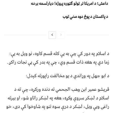
داعش؛ د امریکا تر ټولو ګټوره پروژه! دیارلسمه برخه
د پاکستان د پوځ دوه مخي توب
د اسلام په دور کې چې به یې کله قسم کاوه، نو ویل به یې:
زما دي په هغه ذات قسم وي، چې په بدر کې یې نجات راکړ.
د ابو جهل په وړاندي د یو مخالفت راپورته کېدل:
قریشو عمیر ابن وهب الجحمي ته دنده ورکړه، چې ته د
اسلام د لښکر سروې وکړه، هغه په لښکر راتاو شو، او بیرته
راغی ویې ویل، لښکر د درې سوه تنو په شاوخوا کې دی، خو