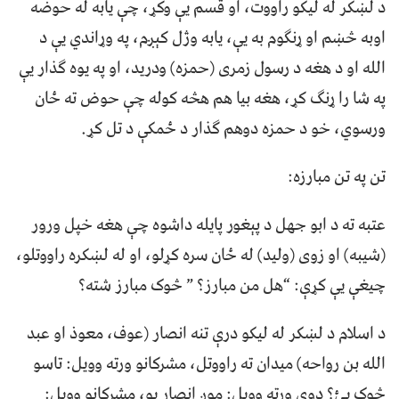
د لښکر له لیکو راووت، او قسم یې وکړ، چې یابه له حوضه
اوبه څښم او ړنګوم به یې، یابه وژل کېږم، په وړاندي یې د
الله او د هغه د رسول زمری (حمزه) ودرید، او په یوه ګذار یې
په شا را ړنګ کړ، هغه بیا هم هڅه کوله چې حوض ته ځان
ورسوي، خو د حمزه دوهم ګذار د ځمکې د تل کړ.
تن په تن مبارزه:
عتبه ته د ابو جهل د پېغور پایله داشوه چې هغه خپل ورور
(شیبه) او زوی (ولید) له ځان سره کړلو، او له لښکره راووتلو،
چیغې یې کړې: “هل من مبارز؟ ” څوک مبارز شته؟
د اسلام د لښکر له لیکو درې تنه انصار (عوف، معوذ او عبد
الله بن رواحه) میدان ته راووتل، مشرکانو ورته وویل: تاسو
څوک یئ؟ دوی ورته وویل: موږ انصار یو، مشرکانو وویل: