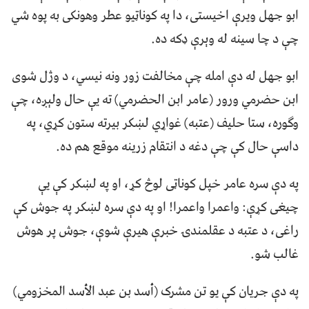
ابو جهل ویرې اخیستی، دا په کوناټیو عطر وهونکی به پوه شي
چې د چا سینه له وېرې ډکه ده.
ابو جهل له دې امله چې مخالفت زور ونه نیسي، د وژل شوی
ابن حضرمي ورور (عامر ابن الحضرمي) ته یې حال ولېږه، چې
وګوره، ستا حلیف (عتبه) غواړي لښکر بیرته ستون کړي، په
داسې حال کې چې دغه د انتقام زرینه موقع هم ده.
په دې سره عامر خپل کوناټی لوڅ کړ، او په لښکر کې یې
چیغی کړې: واعمرا واعمرا! او په دې سره لښکر په جوش کې
راغی، د عتبه د عقلمندۍ خبرې هیرې شوې، جوش پر هوش
غالب شو.
په دې جریان کې یو تن مشرک (أسد بن عبد الأسد المخزومي)