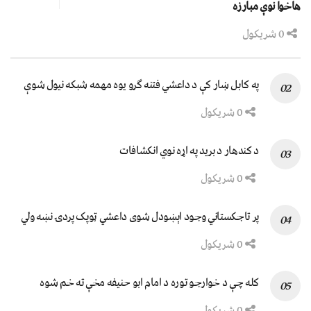
هاخوا نوې مبارزه
0 شریکول
په کابل ښار کې د داعشي فتنه ګرو يوه مهمه شبکه نيول شوې
0 شریکول
د کندهار د برید په اړه نوي انکشافات
0 شریکول
پر تاجکستاني وجود اېښودل شوی داعشي ټوپک پردۍ نښه ولي
0 شریکول
کله چې د خوارجو توره د امام ابو حنیفه مخې ته خم شوه
0 شریکول