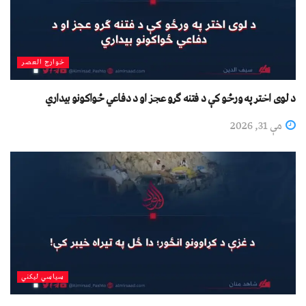
خوارج العصر
د لوی اختر په ورځو کې د فتنه ګرو عجز او د دفاعي ځواکونو بیداري
مې 31, 2026
سیاسي لیکني