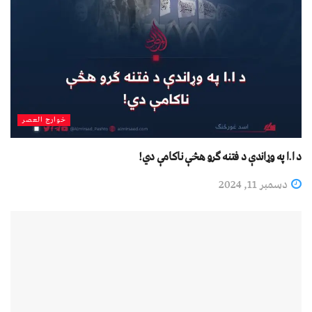
خوارج العصر
د ا.ا په وړاندې د فتنه ګرو هڅې ناکامې دي!
دسمبر 11, 2024