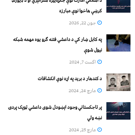
د اسلامي امارت نوې جګړه‌ییزه ستراتېژي او د ډیورنډ
کرښې هاخوا نوې مبارزه
جون 22, 2026
په کابل ښار کې د داعشي فتنه ګرو يوه مهمه شبکه
نيول شوې
اگست 7, 2024
د کندهار د برید په اړه نوي انکشافات
مارچ 24, 2024
پر تاجکستاني وجود اېښودل شوی داعشي ټوپک پردۍ
نښه ولي
مارچ 25, 2024