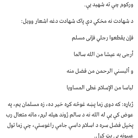
ورکوم چې ته شهید یې.
د شهادت نه مخکي دې پاک شهادت دغه اشعار وویل:
فإن یقطعوا رجلي فإنی مسلم
أرجی به عیشا من الله سالما
و ألبسني الرحمن من فضل منه
لباسا من الإسلام غطی المساویا
ژباړه: که دوی زما پښه غوڅه کړه خیر ده، زه مسلمان یم، په
عوض کې یې له الله نه د سالم ژوند هیله لرم، ماته متعال رب
پخپل فضل سره د اسلام داسې جامې راغوستې، چې زما تول
عيبونه یې پټ کړل.