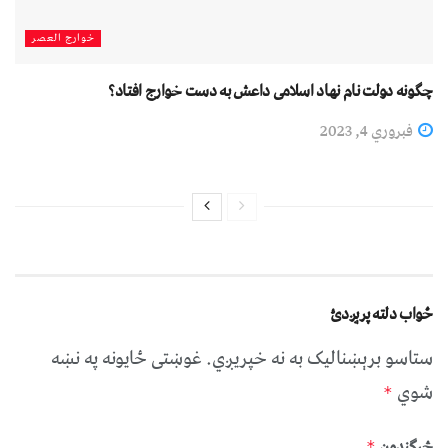
خوارج العصر
چگونه دولت نام نهاد اسلامی داعش به دست خوارج افتاد؟
فبروري 4, 2023
ځواب دلته پرېږدئ
ستاسو برېښناليک به نه خپريږي.
غوښتى ځایونه په نښه
شوي
*
څرگندون
*