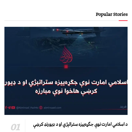
Popular Stories
د اسلامي امارت نوې جګړه‌ییزه ستراتېژي او د ډیورنډ کرښې