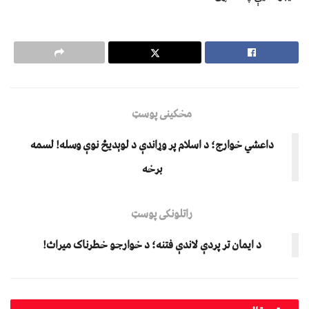
مخکینی پوسټ
داعشي خوارج؛ د اسلام پر وړاندې د لوېدیځ نوې وسله! لسمه
برخه
راتلونکی پوسټ
د ایمان تر پردې لاندې فتنه؛ د خوارجو خطرناک میراث!