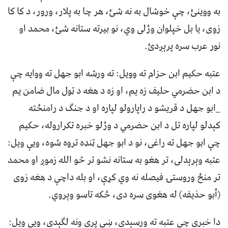
به ووینئ، چې خوشال به نه شئ، هر چا به پلار، ورور، د کا کا
زوی، یا بل خپلوان وژلی وي، نو بیرته ستانه شئ، محمد او
نور عرب سره پرېږدئ.
عتبه حکیم ابن حزام ته وویل: ته ورشه ابو جهل ته ووایه چې
د ابن حضرمي حلیف زه یم، او زه د هغه د ټول مال ضامن یم
_ابو جهل د قریشو د راپارولو لپاره او د جنګ د رامنځته
کېدلو لپاره تل د ابن حضرمي د وژلو خبره تکراروله، حکیم
چې ابو جهل ته راغی، نو د ابو جهل ټنډه تروه شوه، ویې ویل:
عتبه وېرېدلی، تر هغو به ستانه نشو تر څو الله زموږ او محمد
تر منځ وروستۍ فیصله نه وي کړې، او بله داچې د هغه زوی
(أبو حذیفه) له هغوی سره دی، ځکه تاسو وېروي.
دا خبرې چې عتبه ته ورسېدې، ښې پرې ونه لګېدې، ویې ویل: