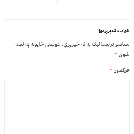
ځواب دلته پرېږدئ
ستاسو برېښناليک به نه خپريږي.
غوښتى ځایونه په نښه
شوي
*
څرگندون
*