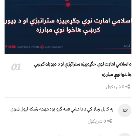
د اسلامي امارت نوې جګړه‌ییزه ستراتېژي او د ډیورنډ کرښې
هاخوا نوې مبارزه
0 شریکول
په کابل ښار کې د داعشي فتنه ګرو يوه مهمه شبکه نيول شوې
0 شریکول