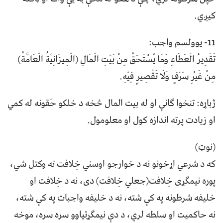
کيږي.
11- يوولسم واجب:
تَقْدِيرُ الْعَطَاءِ وَمَا يُسْتَحَقُ مِنْ بَيْتِ الْمَالِ (الْمِيزَانِيَّةُ الْعَامَّةُ)
مِنْ غَيْرِ سَرَفٍ وَلَا تَقْصِيرٍ فِيْهِ.
ژباړه: تنخوا ګانې او له بيت المال څخه د خلكو حَقونه له کمي
او زيادت پرته اندازه کول او معلومول.
(نوټ)
که د شرعي اړخونو نه د خوارجو اوسني خِلافت ته وکتل شي،
پوره نيمګړی خِلافت(جعلي خِلافت) دی، نه د خِلافت او
خليفه شرطونه په کې شته، نه د خليفه واجبات په کې شته،
نه حاکميت او سلطه لري، د دې نيمګړتياوو سره سره، موخه