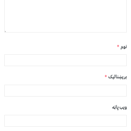
نوم
*
بریښنالیک
*
ویب پاڼه