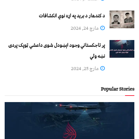
د کندهار د برید په اړه نوي انکشافات
مارچ 24, 2024
پر تاجکستاني وجود اېښودل شوی داعشي ټوپک پردۍ
نښه ولي
مارچ 25, 2024
Popular Stories