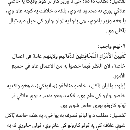
تفصیل: مطلب دا ده؛ چې د وزیر کار تر کوم ولايت يا خاصې
علاقې پورې به محدود نه وي، بلکه د خلافت په کچه عام وي،
يا هغه وزير يادوي، چې پاچا په ټولو چارو کې خپل مرستيال
ټاکلی وي.
٩-نهم واجب:
تَعْيينُ الأَمَرَاءِ الْمُحَافِظِينَ للأقاليم ولايتهم عامة في اعمال
خاصة، لان النظر فيما خصوا به من الاعمال عام في جميع
الأمور.
ژباړه: والیان ټاکل د خاصو مناطقو (ساتونكي)، د هغو واک په
خاصو چارو كې عام وي، ځکه د هغو تدبير د يوې علاقې تر
ټولو کارونو پورې خاص شوی وي.
تفصیل: مطلب د واليانو تصرف به يواځې، په هغه خاصه ټاکل
شوې علاقه کې په ټولو کارونو کې عام وي، ټولې خاورې ته به