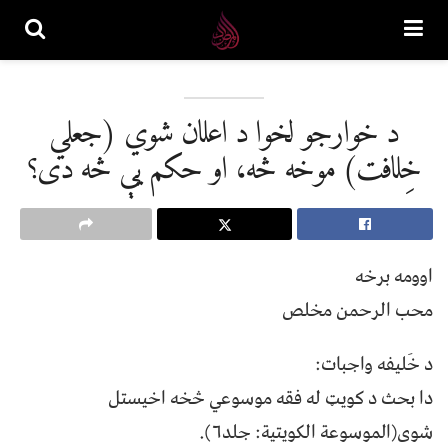
د خوارجو لخوا د اعلان شوي (جعلي
خِلافت) موخه څه، او حکم يې څه دی؟
اوومه برخه
محب الرحمن مخلص
د خَليفه واجبات:
دا بحث د کويټ له فقه موسوعي څخه اخيستل
شوی(الموسوعة الکويتية: جلد۶).