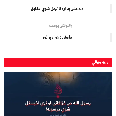
د داعش په اړه نا لیدل شوي حقايق
راتلونکی پوسټ
داعش د زوال پر لور
ورته
مقالې