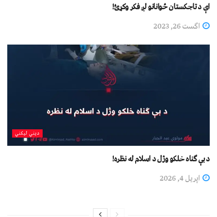
اې د تاجکستان ځوانانو لږ فکر وکړئ!
اگست 26, 2023
دیني لیکني
د بې ګناه خلکو وژل د اسلام له نظره!
اپریل 4, 2026