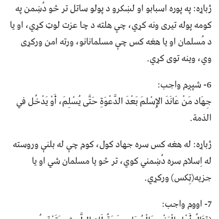
ژباړه: په پوره اسبابو او لښکرو د پولو ساتل تر څو دُښمن په
کومه پوله تیری ونه كړي، چې هلته د چا عزت لوټ کړي، او يا
د مُسلمان او يا هغه کس چې مسلمانانو، ورته امن وركړى
وي، وينه توى کړي.
6- شپږم واجب:
جِهَاد مَنْ عَانَدَ الإِسْلمَ بَعْدَ الدَّعْوَةِ حَتَّى يُسْلِمَ، أَوْ يَدْخُل في
الذمة.
ژباړه: له هغه کس سره جهاد کول، کوم چې له بلنې وروسته
له اِسلام سره دُښمني کوي، تر څو يا مسلمان شي او يا
جزيه(ټِکس) وركړي.
7- اووم واجب: