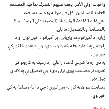
واجبات أولي الأمر: يجب عليهم التصرف بما فيه المصلحة
العامة للمسلمين، کل في مجاله وبحسب سلطته.
وفي ذلك القاعدة الرشرعية: (التصرف علی الرعية منوط
بالمصلحة وبالتفصيل) ما يلی.
ژباړه: د آميرانو ذِمه واريانې: پر آميرانو د خپل توان او د
پاچاهي په اندازه هغه څه واجب دي، چې د عامو خلکو پکې
خير وي.
په دې اړه دا شرعي قاعده راغلې: (د رعيت په کارونو کې
تصرف تر مصلحت پورې تړلی دی) چې تفصيل يې په لاندې
ډول دی.
مصلحت هر هغه کار ته ويل کيږي؛ چې د اُمة مُسلمة په کې
خير وي.