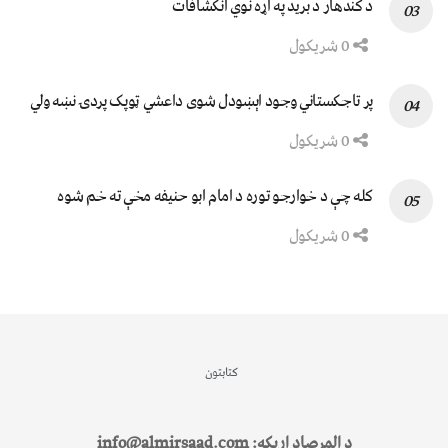
د کندهار د برید په اړه نوي انکشافات
0 شریکول
پر تاجکستاني وجود اېښودل شوی داعشي ټوپک پردۍ نښه ولي
0 شریکول
کله چې د خوارجو توره د امام ابو حنیفه مخې ته خم شوه
0 شریکول
کتابتون
د المرصاد اړیکه: info@almirsaad.com