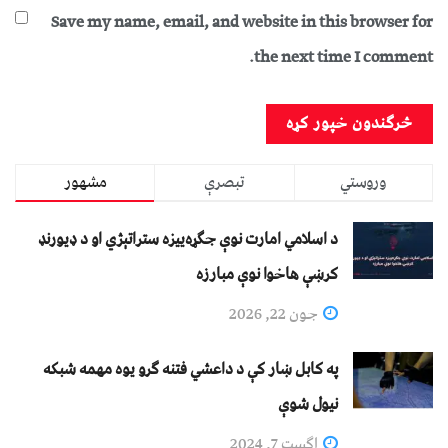
Save my name, email, and website in this browser for
the next time I comment.
وروستي
تبصرې
مشهور
د اسلامي امارت نوې جګړه‌ییزه ستراتېژي او د ډیورنډ
کرښې هاخوا نوې مبارزه
جون 22, 2026
په کابل ښار کې د داعشي فتنه ګرو يوه مهمه شبکه
نيول شوې
اگست 7, 2024