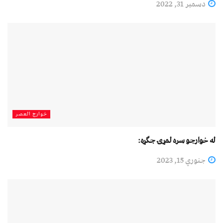
دسمبر 31, 2022
خوارج العصر
له خوارجو سره لمړۍ جګړه:
جنوري 15, 2023