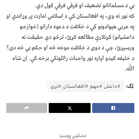
يې د مسلمانانو تضعیف او فرقې فرقې کول دي.
که نور نه وي، په افغانستان کې د اِسلامي امارت پر وړاندې او
په عربي هېوادونو کې د خِلافت د دعوه دارانو (خوارجو
داعشیانو) کړنلارې مطالعه کړئ، ترڅو دې حقيقت ته
ورسېږئ، چې د دوی د خِلافت موخه څه او حکم يې څه دی؟
د خليفه کيدو لپاره نور واجبات راتلونکې برخه کې. اِن شاء
اللّٰه.
ټګ:
#داعش #مهم #افغانستان #نړۍ
مخکینی پوسټ