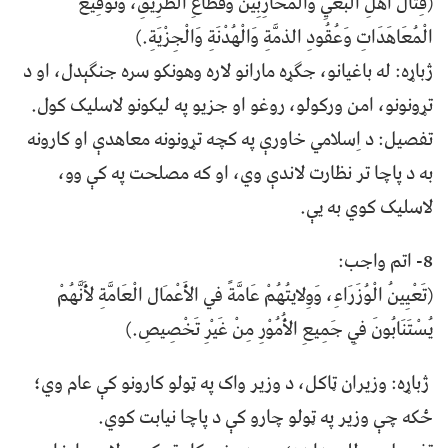
(قِتَالُ أَهْلِ الْبَغْيِ وَالْمُحَارِبِينَ وَقُطَاعِ الطَّرِيقِ، وَتَوْقِيعُ
الْمُعَاهَدَاتِ وَعُقُودِ الذمَّةِ وَالْهُدْنَةِ وَالْجِزْيَةِ.)
ژباړه: له باغيانو، جگړه مارانو لاره وهونكو سره جنګېدل، او د
تړونونو، امن وركولو، روغو او جزیو په لیکونو لاسلیک کول.
تفصیل: د اِسلامي خاورې په کچه تړونونه معاهدې او کارونه
به د پاچا تر نظارت لاندې وي، او که مصلحت په کې وو،
لاسليک کوي به يې.
8- اتم واجب:
(تَعْيِينُ الْوُزَرَاءِ، وَوِلايتُهُمْ عَامَّةً في الأَعْمَال الْعَامَّةِ لأَنَّهُمْ
يُسْتَنَابُونَ فِي جَمِيعِ الأُمُوْرِ مِنْ غَيْرِ تَخْصِيصِ.)
ژباړه: وزیران ټاکل، د وزیر واک په ټولو كارونو كې عام وي؛
ځکه چې وزير په ټولو چارو کې د پاچا نیابت کوي.