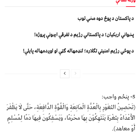
ورته مقالې
د پاکستان د پوځ دوه مخي توب
پخواني اربکیان؛ د پاکستاني رژیم د تفرقې اچونې پروژه!
د پوځي رژیم امنیتي تګلاره؛ لنډمهاله ګټې او اوږدمهاله پایلې!
5- پنځم واجب:
(تَحْصِينُ الثغَوْرِ بِالْعُدَّةِ الْمَانِعَةِ وَالْقُوَّةِ الدَّافِعَةِ، حَتَّى لَا يَظْفَرَ
الأَعْدَاءُ بِثغْرَة يَنْتَهِكُوْنَ بِهَا محْرَمًا، وَيَسْفِكُونَ فِيهَا دَمًا لِمُسْلِمٍ
أَوْ معاهد).