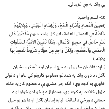
يې واک نه وي غزيدلى.
10- لسم واجب:
(تَعْيِينُ الْقُضَاةِ وَأُمَرَاءِ الْحَجّ، وَرُؤَسَاءِ الْجَيْشِ، وَوِلايَتْهُمْ
خَاصَّةٌ في الاعمال العامة، لان کل واحد منهم مَقْصُورٌ عَلَى
نَظَرٍ خَاصٌ فِي جَمِيعِ الأَعْمَالِ، وَكَذَا تَعْيِينُ الأَئِمَّةِ لِلصَّلَوَاتِ
الْخَمْسِ وَالْجُمُعَةِ، وَلِكُلِّ وَاحِدٍ مِنْ هَؤُلَاءِ شُرُوطٌ تَنْعَقِدُ بِهَا
ولايته.)
ژباړه: قاضيان مقررول، د حج اميران او د لَښكرو مشران
ټاکل، د دوی واک په همدغو معلومو كارونو کې عام او د ټولې
خاورې په کچه وي؛ ځکه چې مشري یې د معلوم کار په هكله
د ټول خلافت په کچه وي، همداراز د پنځو لمونځونو او د
جمعې د ورځې د لمانځه لپاره اِمامان ټاكل او دا هر يو خپل
خپل شرطونه لري، چې د هغو له مخې به يې واک او ټاکنه