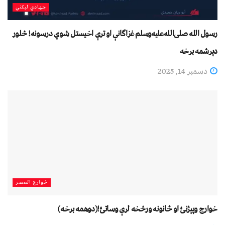
جهادي لیکني
رسول الله صلی‌الله‌علیه‌وسلم غزاګانې او ترې اخیستل شوي درسونه! څلور
دېرشمه برخه
دسمبر 14, 2025
خوارج العصر
خوارج وپېژنئ او ځانونه ورڅخه ﻟﺮﯤ وﺳﺎﺗﺊ!(دوهمه برخه)