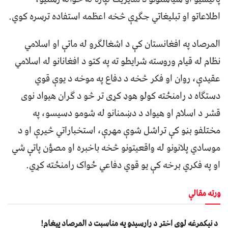
اطلاعاتو او تبلیغاتي جګړې څخه اعظمه استفاده ترسره کوي.
المرصاد په افغانستان کې د اشغالګرو له ماتې او اسلامي
نظام له قیام وروسته شرایطو ته په کتو د افغانانو له اسلامي
عقیدې، روان او فکر څخه د دفاع په موخه د یوې قوي
دستګاه د رامنځته کولو هوډ کړی تر څو د ګران هیواد نوی
قشر د اسلام او هیواد د دښمنانو له شومو دسیسو، په
مختلفو بڼو کې تراشل شوې مهرې، استخباراتي څیرې او د
موسادي پلانونو له واقعیتونو څخه باخبره او مصؤن پاتې شي
او په فکري برخه کې یو قوي دفاعي ځواک رامنځته کړي.
ورته مقالې
د نېکمرغه لوی اختر د رارسېدو په مناسبت د المرصاد پیغام!