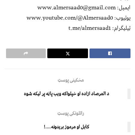
ایمیل: www.almersaad0@gmail.com
یوټیوب: www.youtube.com/@Almersaad0
ټیلیګرام: t.me/almersaad1
مخکینی پوسټ
د المرصاد ازاده او خپلواکه ویب پاڼه پر لیکه شوه
راتلونکی پوسټ
کابل او مرموز بريدونه….!