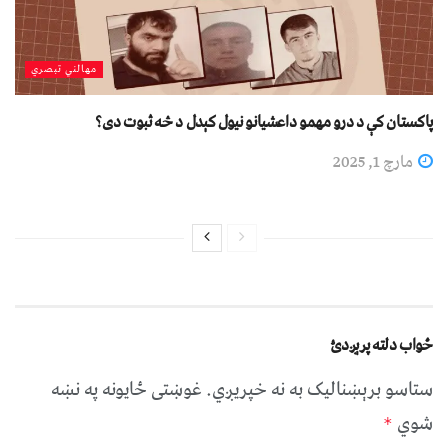
مهالني تبصري
پاکستان کې د درو مهمو داعشیانو نیول کېدل د څه ثبوت دی؟
مارچ 1, 2025
ځواب دلته پرېږدئ
ستاسو برېښناليک به نه خپريږي.
غوښتى ځایونه په نښه
شوي
*