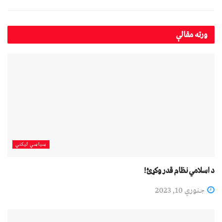
ورته
مقالې
سیاسي لیکني
د اسلامي نظام قدر وکړئ!
جنوري 10, 2023