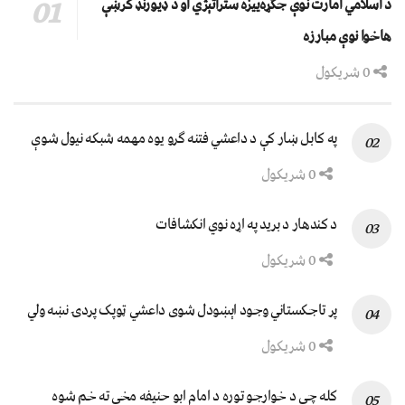
د اسلامي امارت نوې جګړه‌ییزه ستراتېژي او د ډیورنډ کرښې
هاخوا نوې مبارزه
0 شریکول
په کابل ښار کې د داعشي فتنه ګرو يوه مهمه شبکه نيول شوې
0 شریکول
د کندهار د برید په اړه نوي انکشافات
0 شریکول
پر تاجکستاني وجود اېښودل شوی داعشي ټوپک پردۍ نښه ولي
0 شریکول
کله چې د خوارجو توره د امام ابو حنیفه مخې ته خم شوه