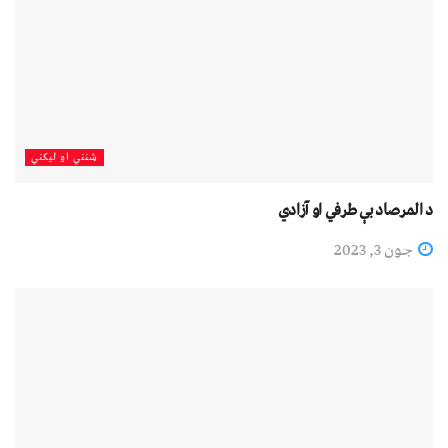
شنني او لیکني
د المرصاد بې طرفي او آزادي
جون 3, 2023