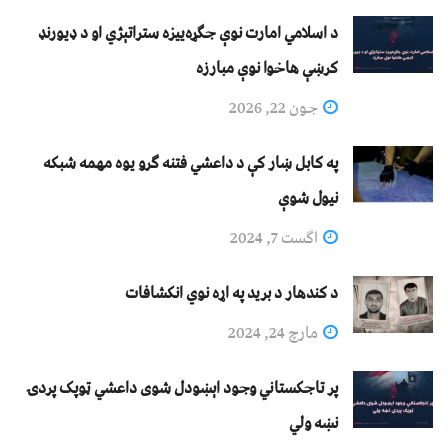
د اسلامي امارت نوې جګړه‌ییزه ستراتېژي او د ډیورنډ
کرښې هاخوا نوې مبارزه
جون 22, 2026
په کابل ښار کې د داعشي فتنه ګرو يوه مهمه شبکه
نيول شوې
اگست 7, 2024
د کندهار د برید په اړه نوي انکشافات
مارچ 24, 2024
پر تاجکستاني وجود اېښودل شوی داعشي ټوپک پردۍ
نښه ولي