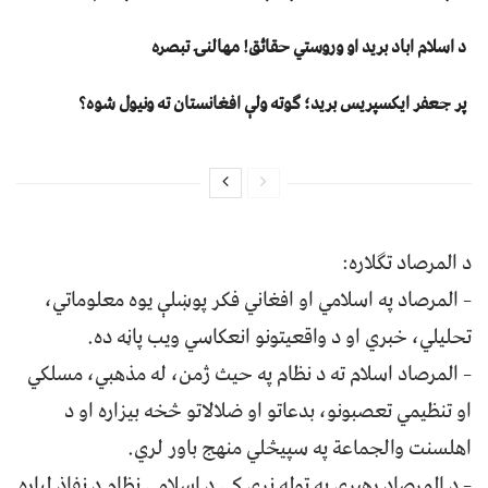
د اسلام اباد برید او وروستي حقائق! مهالنۍ تبصره
پر جعفر ایکسپریس برید؛ ګوته ولې افغانستان ته ونیول شوه؟
د المرصاد تګلاره:
– المرصاد په اسلامي او افغاني فکر پوښلې یوه معلوماتي،
تحلیلي، خبري او د واقعیتونو انعکاسي ویب پاڼه ده.
– المرصاد اسلام ته د نظام په حیث ژمن، له مذهبي، مسلکي
او تنظیمي تعصبونو، بدعاتو او ضلالاتو څخه بیزاره او د
اهلسنت والجماعة په سپیڅلي منهج باور لري.
– د المرصاد رهبري په ټوله نړي کې د اسلامي نظام د نفاذ لپاره