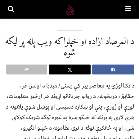
د المرصاد ازاده او خپلواکه ویب پاڼه پر لیکه
شوه
د ټکنالوژۍ په معاصر پیر کې رسنۍ/ میډیا د اولس غږ،
حقایق، دریځونه، د روانو جریاناتو اړوند هر اړخیز معلومات،
لوړې او ژورې، پټې او ښکاره دسیسې او پوښل شوې پلانونه د
هرې لارې په پرتله له خلګو سره په غوره توګه شریک کولای
شي، او په ځانګړې توګه د نړۍ نظامونه د خپلو انګیزو،
پالیسیو او سیاستونو د مدیریت لپاره له خواله رسنیو،