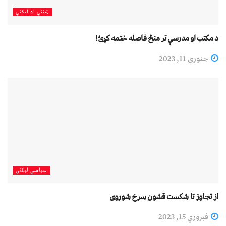
شنني او لیکني
د مکتب او مدرسې تر منځ فاصله ختمه کړئ!
جنوري 11, 2023
سیاسي لیکني
از تجاوز تا شکست قشون سرخ شوروی
فبروري 15, 2023