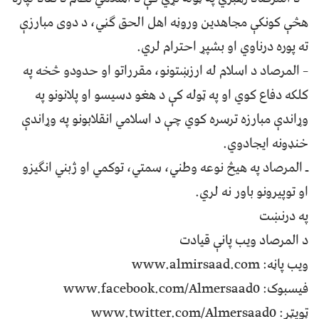
هڅې کونکې مجاهدین وروڼه اهل الحق ګڼي، د دوی مبارزې
ته پوره درناوي او بشپړ احترام لري.
– المرصاد د اسلام له ارزښتونو، مقرراتو او حدودو څخه په
کلکه دفاع کوي او په ټوله کې د هغو دسیسو او پلانونو په
وړاندې مبارزه ترسره کوي چې د اسلامي انقلابونو په وړاندې
خنډونه ایجادوي.
ـ المرصاد په هیڅ نوعه وطني، سمتي، توکمي او ژبني انګیزو
او توپیرونو باور نه لري.
په درنښت
د المرصاد ویب پانې قیادت
ویب پاڼه: www.almirsaad.com
فیسبوک: www.facebook.com/Almersaad0
ټویټر: www.twitter.com/Almersaad0