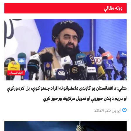
ورته
مقالې
افغانستان
متقي: د افغانستان یو ګاونډی داعشیانو ته افراد چمتو کوي، بل لاره ورکړې
او دریم د پلان جوړونې او تمويل مرکزونه ورجوړ کړي
اپریل 25, 2024