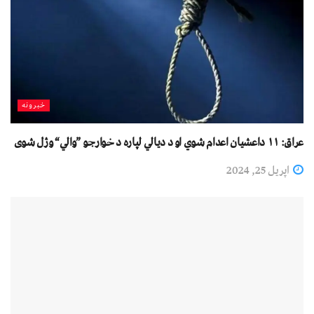
خبرونه
عراق: ۱۱ داعشیان اعدام شوي او د دیالي لپاره د خوارجو ”والي“ وژل شوی
اپریل 25, 2024