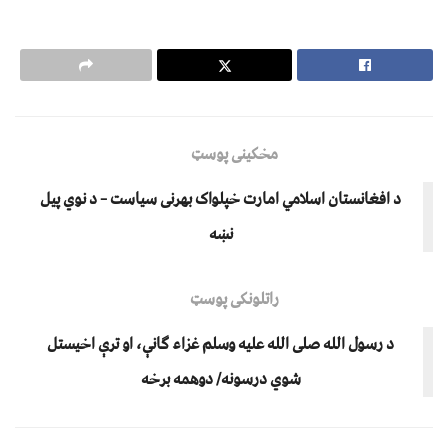
مخکینی پوسټ
د افغانستان اسلامي امارت خپلواک بهرنی سیاست – د نوي پیل
نښه
راتلونکی پوسټ
د رسول الله صلی الله علیه وسلم غزاء ګانې، او ترې اخیستل
شوي درسونه/ دوهمه برخه