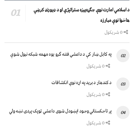
د اسلامي امارت نوې جګړه‌ییزه ستراتېژي او د ډیورنډ کرښې
هاخوا نوې مبارزه
0 شریکول
په کابل ښار کې د داعشي فتنه ګرو يوه مهمه شبکه نيول شوې
0 شریکول
د کندهار د برید په اړه نوي انکشافات
0 شریکول
پر تاجکستاني وجود اېښودل شوی داعشي ټوپک پردۍ نښه ولي
0 شریکول