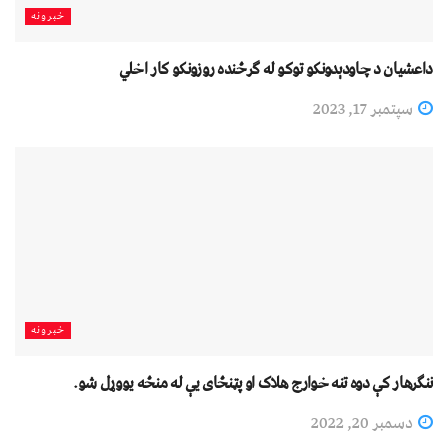
خبرونه
داعشیان د چاودېدونکو توکو له ګرځنده روزونکو کار اخلي
سپتمبر 17, 2023
خبرونه
ننګرهار کې دوه تنه خوارج هلاک او پټنځای یې له منځه یووړل شو.
دسمبر 20, 2022