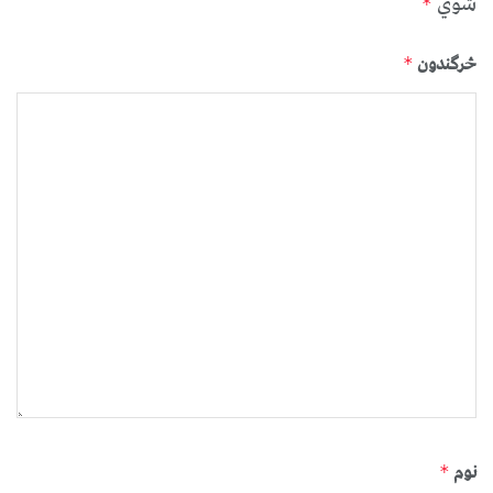
شوي
*
څرگندون
*
نوم
*