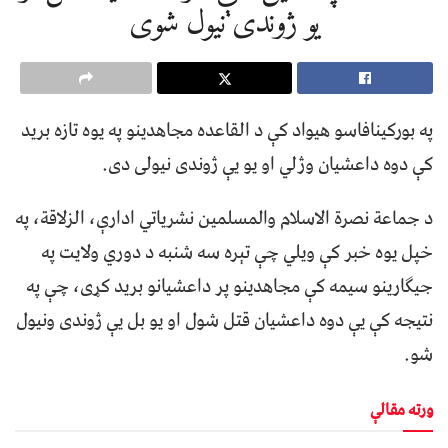
یو ژوندی نیول شوی
په بورکینافاسو هیواد کې د القاعده مجاهدینو په یوه تازه برید
کې دوه داعشیان وژلي او یو یې ژوندی نیولی دی.
د جماعة نصرة الاسلام والمسلمین نشریاتي ادارې، الزلاقة، په
خپل یوه خبر کې ویلي چې تېره سه شنبه د دوري ولایت په
جیګارینو سیمه کې مجاهدینو پر داعشیانو برید کړی، چې په
نتیجه کې یې دوه داعشیان قتل شول او یو بل یې ژوندی ونیول
شو.
ورته مقالې