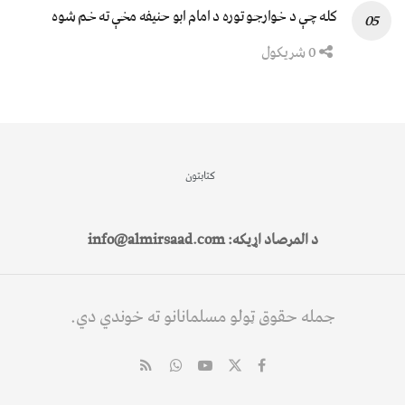
کله چې د خوارجو توره د امام ابو حنیفه مخې ته خم شوه
0 شریکول
کتابتون
د المرصاد اړیکه: info@almirsaad.com
جمله حقوق ټولو مسلمانانو ته خوندي دي.