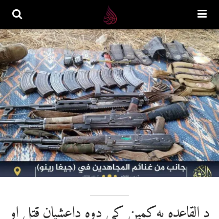
د القاعده په کمین کې دوه داعشیان قتل او