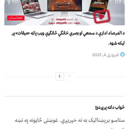
افغانستان
د المرصاد ادارې د سمعي او بصري څانګې ځانګړې ویب پاڼه «میقات» پر
لیکه شوه.
فبروري 4, 2025
ځواب دلته پرېږدئ
ستاسو برېښناليک به نه خپريږي.
غوښتى ځایونه په نښه