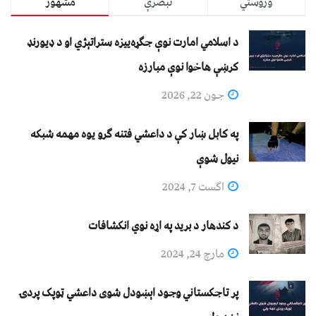
وروستي
تبصرې
مشهور
د اسلامي امارت نوې جګړه‌ییزه ستراتېژي او د ډیورنډ
کرښې هاخوا نوې مبارزه
جون 22, 2026
په کابل ښار کې د داعشي فتنه ګرو يوه مهمه شبکه
نيول شوې
اگست 7, 2024
د کندهار د برید په اړه نوي انکشافات
مارچ 24, 2024
پر تاجکستاني وجود اېښودل شوی داعشي ټوپک پردۍ