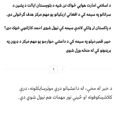
د اسلامي امارت هوايي ځواک نن شپه د بلوچستان ايالت د پشين د
سرانانو په سيمه کې د افغاني اربکيانو يو مهم مرکز هدف ګرځولی دی.
د پاکستان تر ولکې لاندې سیمه کې نیول شوی احمد کازانچي څوک دی؟
خیبر قمبرخېلو په سیمه کې د داعشي خوارجو یو مهم مرکز د ډرون په
بریدونو کې له منځه وړل شوی
د خبر له مخې، له داعشیانو درې موټرسایکلونه، درې
کلاشینکوفونه او ځینې نور مهمات هم نیول شوي دي.