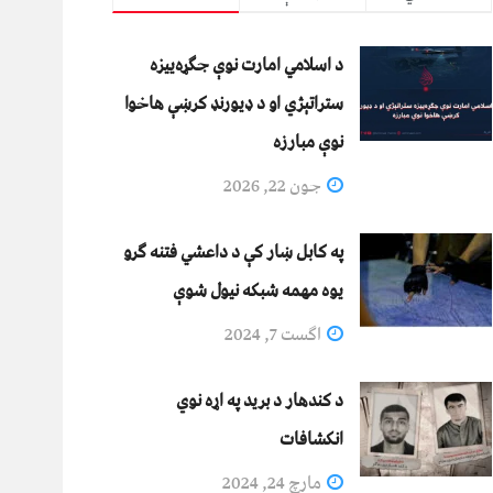
د اسلامي امارت نوې جګړه‌ییزه
ستراتېژي او د ډیورنډ کرښې هاخوا
نوې مبارزه
جون 22, 2026
په کابل ښار کې د داعشي فتنه ګرو
يوه مهمه شبکه نيول شوې
اگست 7, 2024
د کندهار د برید په اړه نوي
انکشافات
مارچ 24, 2024