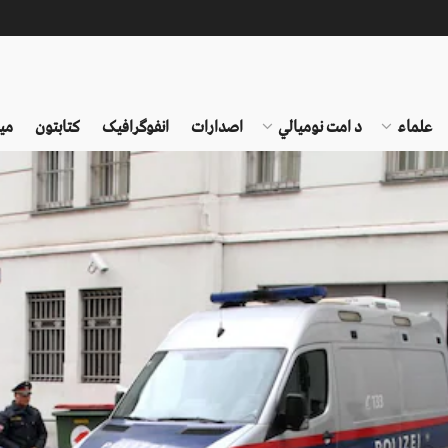
علماء
د امت نومیالي
اصدارات
انفوګرافیک
کتابتون
می