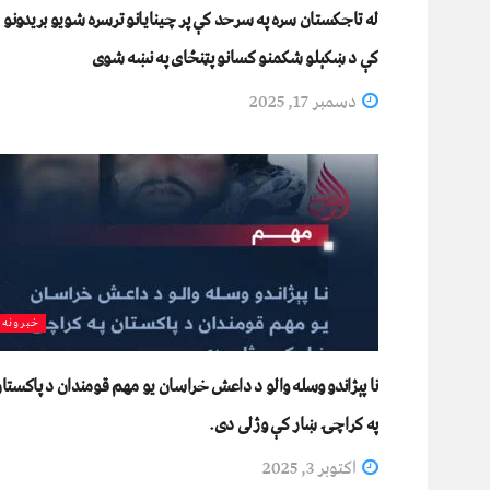
له تاجکستان سره په سرحد کې پر چینایانو ترسره شویو بریدونو
کې د ښکېلو شکمنو کسانو پټنځای په نښه شوی
دسمبر 17, 2025
خبرونه
نا پېژاندو وسله والو د داعش خراسان یو مهم قومندان د پاکستا
په کراچۍ ښار کې وژلی دی.
اکتوبر 3, 2025