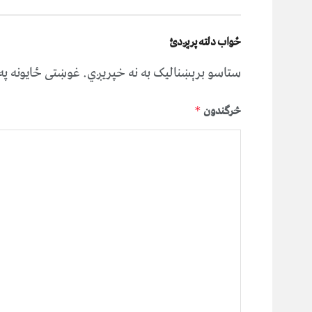
ځواب دلته پرېږدئ
ستاسو برېښناليک به نه خپريږي.
غوښتى ځایونه پ
څرگندون
*