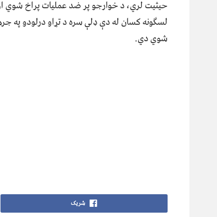
حیثیت لري، د خوارجو پر ضد عملیات پراخ شوي او
لسګونه کسان له دې ډلې سره د تړاو درلودو په جرم
شوي دي.
شریک