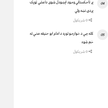
پر تاجکستاني وجود اېښودل شوی داعشي ټوپک
پردۍ نښه ولي
0 شریکول
کله چې د خوارجو توره د امام ابو حنیفه مخې ته
خم شوه
0 شریکول