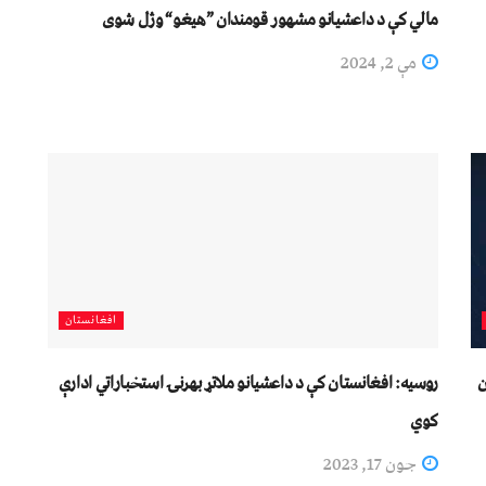
مالي کې د داعشیانو مشهور قومندان ”هیغو“ وژل شوی
مې 2, 2024
افغانستان
ن
روسیه: افغانستان کې د داعشیانو ملاتړ بهرنۍ استخباراتي ادارې
کوي
جون 17, 2023