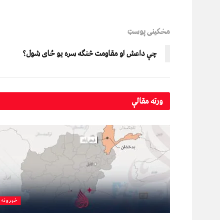
مخکینی پوسټ
چې داعش او مقاومت څنګه سره یو ځای شول؟
ورته
مقالې
خبرونه