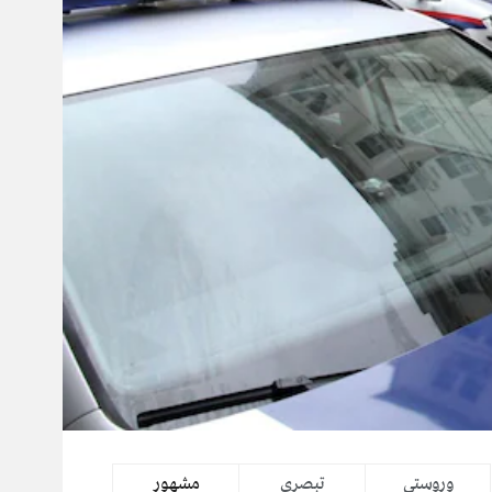
وروستي
تبصرې
مشهور