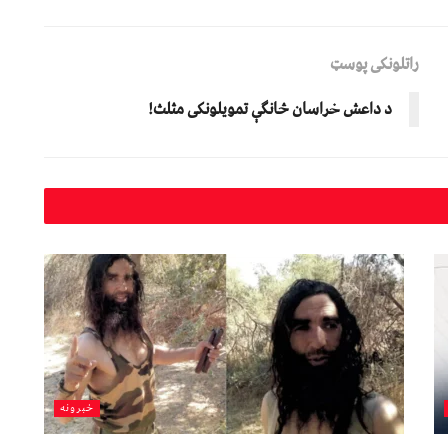
راتلونکی پوسټ
د داعش خراسان څانګې تمويلونکى مثلث!
خبرونه