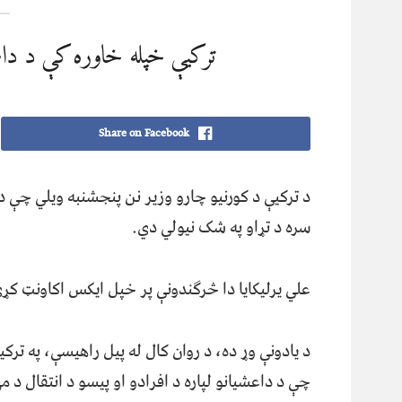
ترکیې خپله خاوره کې د د
Share on Facebook
سره د تړاو په شک نیولي دي.
علي یرلیکایا دا څرګندونې پر خپل ایکس اکاونټ کړې دي او وايي دا کسا
د یادونې وړ ده، د روان کال له پیل راهیسې، په ترکی
چې د داعشيانو لپاره د افرادو او پیسو د انتقال د م