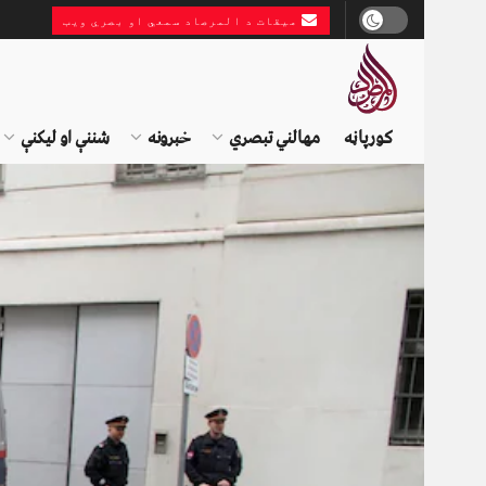
میقات د المرصاد سمعي او بصري ویب
کورپاڼه
مهالني تبصري
خبرونه
شننې او لیکنې