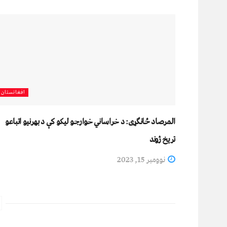
افغانستان
المرصاد ځانګړی: د خراساني خوارجو لیکو کې د بهرنیو اتباعو
تریخ ژوند
نوومبر 15, 2023