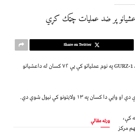
اعشیانو پر ضد عملیات چټک کړي
Share on Twitter
د ترکیې د کورنیو چارو وزیر نن پنجشنبه ویلي چې د GURZ-1 په نوم عملیاتو کې یې ۷۲ کسان له داعشیانو
ن په ۱۳ ولایتونو کې نیول شوي دي.
ه کې،
ورته مقالې
هم مرکز