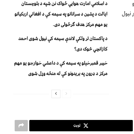
د اسلامي امارت هوايي ځواک نن شپه د بلوچستان
 نیول
ايالت د پشين د سرانانو په سيمه کې د افغاني اربکيانو
يو مهم مرکز هدف ګرځولی دی.
د پاکستان تر ولکې لاندې سیمه کې نیول شوی احمد
کازانچي څوک دی؟
خیبر قمبرخېلو په سیمه کې د داعشي خوارجو یو مهم
مرکز د ډرون په بریدونو کې له منځه وړل شوی
ټویټ