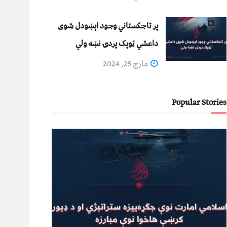
پر تاجکستاني وجود اېښودل شوی
داعشي ټوپک پردۍ نښه ولي
مارچ 25, 2024
Popular Stories