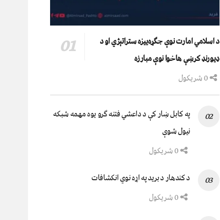
د اسلامي امارت نوې جګړه‌ییزه ستراتېژي او د
ډیورنډ کرښې هاخوا نوې مبارزه
0 شریکول
په کابل ښار کې د داعشي فتنه ګرو يوه مهمه شبکه
نيول شوې
0 شریکول
د کندهار د برید په اړه نوي انکشافات
0 شریکول