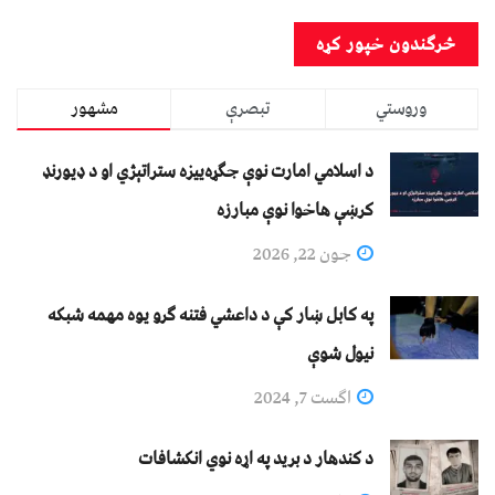
وروستي
تبصرې
مشهور
د اسلامي امارت نوې جګړه‌ییزه ستراتېژي او د ډیورنډ
کرښې هاخوا نوې مبارزه
جون 22, 2026
په کابل ښار کې د داعشي فتنه ګرو يوه مهمه شبکه
نيول شوې
اگست 7, 2024
د کندهار د برید په اړه نوي انکشافات