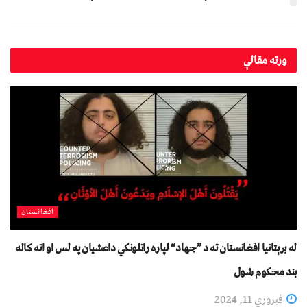
ورته
مقالې
افغانستان
له برېتانیا افغانستان ته د ”جهاد“ لپاره راتلونکي داعشیان په لس او اته کاله
بند محکوم شول
فبروري 11, 2024