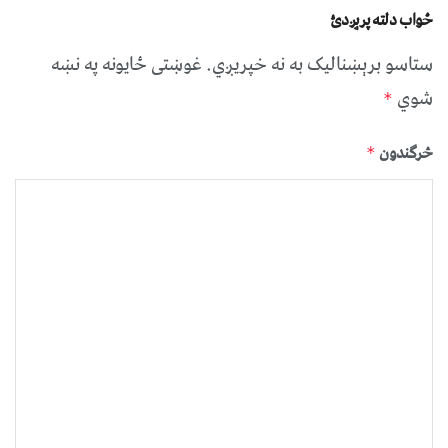
ځواب دلته پرېږدئ
ستاسو برېښناليک به نه خپريږي.
غوښتى ځایونه په نښه
شوي
*
څرگندون
*