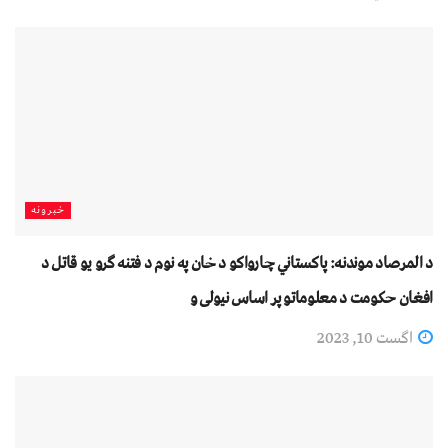
خبرونه
د المرصاد موندنه: پاکستاني چارواکو د خان په نوم د فتنه ګرو یو قاتل د
افغان حکومت د معلوماتو پر اساس نیولی و
اگست 10, 2023