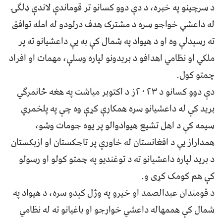
د سرچینو په خبره، د دې دوو کسانو تر قوماندې لاندې ډلګۍ
له داعشي خواجو سره د مشترک هدف درلودو له امله توافق
ته رسېدلې وه او د هیواد په شمال کې به یې داعشیانو ته پر
ملکي او نظامي اهدافو د بریدونو لپاره وسلې، مهمات او افراد
چمتو کول.
دې دوو کسانو د ۲۰۲۳ز د اکتوبر میاشت په هغه ځانمرګي
برید کې له داعشیانو سره همکارې کړې وه چې په پلخمري
سیمه کې د اهل تشیع هیوادوالو پر یوه جومات وشو،
همداراز یې د افغانستان له خاورې پر تاجکستان او ازبکستان
د برید لپاره داعشیانو ته د توغندیو په چمتو کولو او رسولو
کې هم کومک کړی و.
د قومندان عبدالصمد او خیرو په وژل کېدو سره، د هیواد په
شمال کې هممهاله داعشي خوارجو او باغیانو ته له نظامي