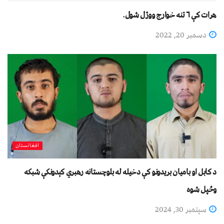
هرات کې ۶ تنه خوارج ووژل شول.
دسمبر 20, 2022
افغانستان
د کابل او بامیان بریدونو کې دخیله له بلوچستانه رهبري کېدونکې شبکه
وځپل شوه
سپتمبر 30, 2024