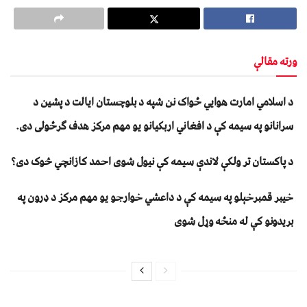
ورته مقالې
د اسلامي امارت هوايي ځواک نن شپه د بلوچستان ايالت د پشين د
سرانانو په سيمه کې د افغاني اربکيانو يو مهم مرکز هدف ګرځولی دی.
د پاکستان تر ولکې لاندې سیمه کې نیول شوی احمد کازانچي څوک دی؟
خیبر قمبرخېلو په سیمه کې د داعشي خوارجو یو مهم مرکز د ډرون په
بریدونو کې له منځه وړل شوی