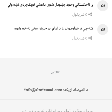
پر تاجکستاني وجود اېښودل شوی داعشي ټوپک پردۍ نښه ولي
0 شریکول
کله چې د خوارجو توره د امام ابو حنیفه مخې ته خم شوه
0 شریکول
کتابتون
د المرصاد اړیکه: info@almirsaad.com
جمله حقوق ټولو مسلمانانو ته خوندي دي.