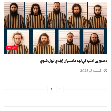
خبرونه
د سوریې ادلب کې نهه داعشیان ژوندي نیول شوي
اگست 8, 2025