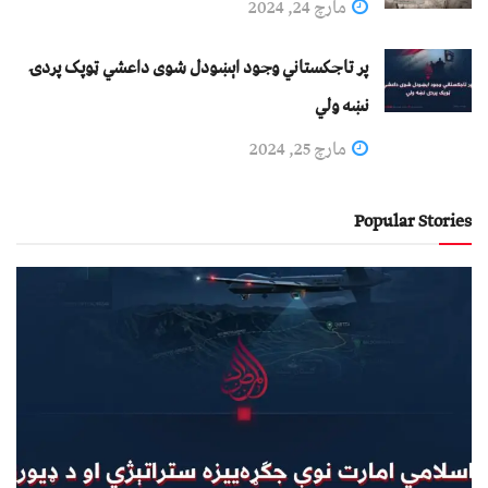
مارچ 24, 2024
پر تاجکستاني وجود اېښودل شوی داعشي ټوپک پردۍ
نښه ولي
مارچ 25, 2024
Popular Stories