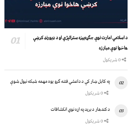
د اسلامي امارت نوې جګړه‌ییزه ستراتېژي او د ډیورنډ کرښې
هاخوا نوې مبارزه
0 شریکول
په کابل ښار کې د داعشي فتنه ګرو يوه مهمه شبکه نيول شوې
0 شریکول
د کندهار د برید په اړه نوي انکشافات
0 شریکول