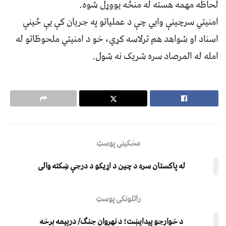
لحاظه مهمه هسته له منځه یووړل شوه.
امنیتي سرچینې وايي چې د عملیاتو په جریان کې یې ځینې
اسناد او شواهد هم ترلاسه کړي، خو د امنیتي ملحوظاتو له
امله له المرصاد سره شریک نه شول.
مخکینی پوسټ
له پاکستان سره د چین د اړیکو د درجې ښکته والی
راتلونکی پوسټ
د خوارجو پیدایښت؛ د نهروان جنګ/ درېیمه برخه