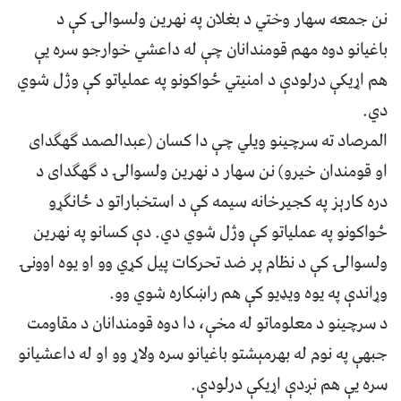
نن جمعه سهار وختي د بغلان په نهرین ولسوالۍ کې د
باغیانو دوه مهم قومندانان چې له داعشي خوارجو سره یې
هم اړیکې درلودې د امنیتي ځواکونو په عملیاتو کې وژل شوي
دي.
المرصاد ته سرچینو ویلي چې دا کسان (عبدالصمد ګهګدای
او قومندان خیرو) نن سهار د نهرین ولسوالۍ د ګهګدای د
دره کارېز په کجیرخانه سیمه کې د استخباراتو د ځانګړو
ځواکونو په عملیاتو کې وژل شوي دي. دې کسانو په نهرین
ولسوالۍ کې د نظام پر ضد تحرکات پیل کړي وو او یوه اوونۍ
وړاندې په یوه ویډیو کې هم راښکاره شوي وو.
د سرچینو د معلوماتو له مخې، دا دوه قومندانان د مقاومت
جبهې په نوم له بهرمېشتو باغیانو سره ولاړ وو او له داعشیانو
سره یې هم نږدې اړیکې درلودې.