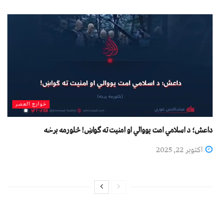
خوارج العصر
داعش؛ د اسلامي امت یووالي او امنیت ته ګواښ! څلورمه برخه
اکتوبر 22, 2025