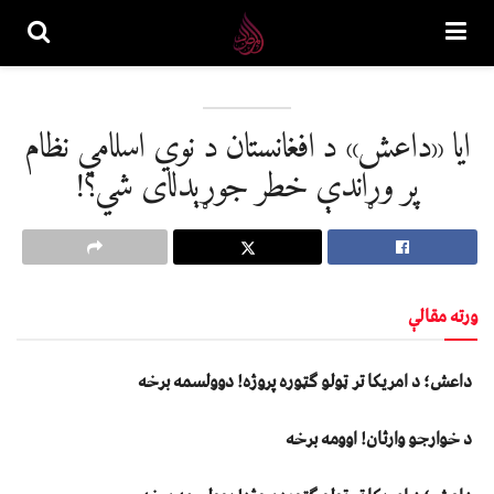
ايا «داعش» د افغانستان د نوي اسلامي نظام
پر وړاندې خطر جوړېدلای شي؟!
ورته مقالې
داعش؛ د امریکا تر ټولو ګټوره پروژه! دوولسمه برخه
د خوارجو وارثان! اوومه برخه