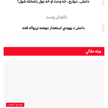
داعش ـ خوارج ـ څه وخت او څه ډول رامنځته شول؟
راتلونکی پوسټ
داعش د یهودي استعمار دوهمه نړیواله فتنه
ورته
مقالې
خوارج العصر