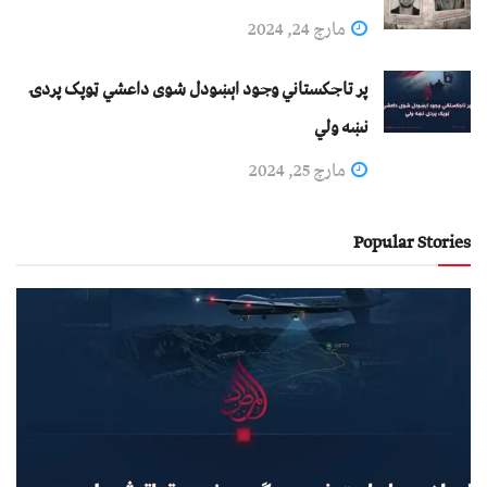
مارچ 24, 2024
پر تاجکستاني وجود اېښودل شوی داعشي ټوپک پردۍ
نښه ولي
مارچ 25, 2024
Popular Stories