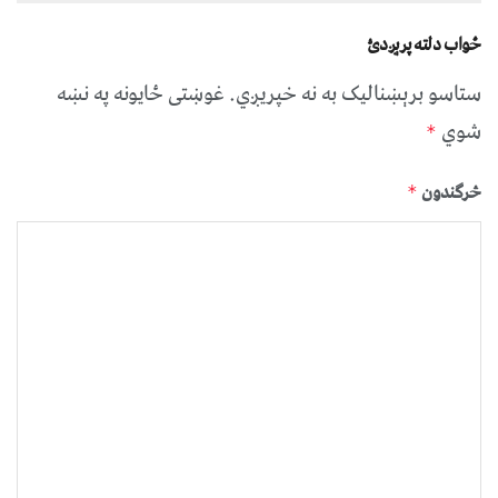
ځواب دلته پرېږدئ
ستاسو برېښناليک به نه خپريږي.
غوښتى ځایونه په نښه
شوي
*
څرگندون
*