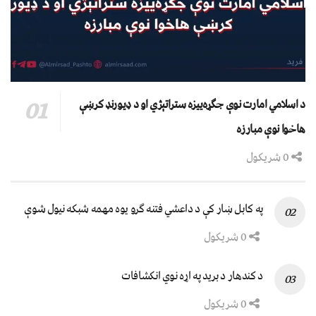
د اسلامي امارت نوې جګړه‌ییزه ستراتېژي او د ډیورنډ کرښې
هاخوا نوې مبارزه
0 شریکول
په کابل ښار کې د داعشي فتنه ګرو يوه مهمه شبکه نيول شوې
0 شریکول
د کندهار د برید په اړه نوي انکشافات
0 شریکول