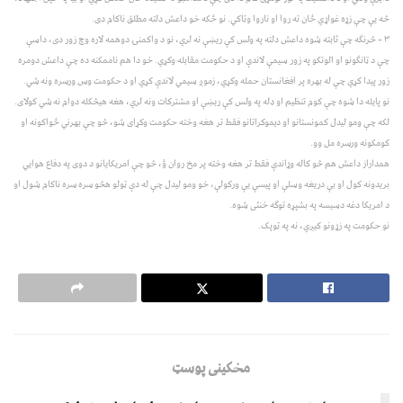
څه يې چې زړه غواړي ځان ته روا او ناروا وټاکي. نو ځکه خو داعش دلته مطلق ناکام دی.
۳ – څرنګه چې ثابته شوه داعش دلته په ولس کې ريښې نه لري، نو د واکمنۍ دوهمه لاره وچ زور دی، داسې
چې د ټانګونو او الوتکو په زور سيمې لاندې او د حکومت مقابله وکړي. خو دا هم ناممکنه ده چې داعش دومره
زور پيدا کړي چې له بهره پر افغانستان حمله وکړي، زموږ سيمي لاندې کړي او د حکومت وس ورسره ونه شي.
نو پايله دا شوه چې کوم تنظيم او ډله په ولس کې ريښې او مشترکات ونه لري، هغه هيڅکله دوام نه شي کولای.
لکه چې ومو ليدل کمونستانو او ديموکراتانو فقط تر هغه وخته حکومت وکړای شو، څو چې بهرني ځواکونه او
کومکونه ورسره مل وو.
همداراز داعش هم څو کاله وړاندې فقط تر هغه وخته پر مخ روان ؤ، څو چې امريکايانو د دوی په دفاع هوايي
بريدونه کول او بې دريغه وسلې او پيسې يې ورکولې، خو ومو ليدل چې له دې ټولو هڅو سره سره ناکام شول او
د امريکا دغه دسيسه په بشپړه توګه خنثی شوه.
نو حکومت په زړونو کيږي، نه په ټوپک.
مخکینی پوسټ