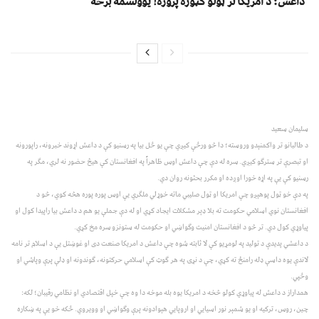
داعش؛ د امریکا تر ټولو ګټوره پروژه! یوولسمه برخه
سلیمان سعید
د طالبانو تر واکمنېدو وروسته؛ دا څو ورځې کيږي چې يو ځل بيا په رسنيو کې د داعش اړوند خبرونه، راپورونه
او تبصرې تر سترګو کيږي. سره له دې چې داعش اوس ظاهراً په افغانستان کې هيڅ حضور نه لري، مګر په
رسنيو کې يې په اړه خورا اوږده او مکرر بحثونه روان دي.
په دې خو ټول پوهېږو چې امريکا او ټول صليبي ماته خوړلي ملګري يې اوس پوره پوره هڅه کوي، څو د
افغانستان نوي اسلامي حکومت ته بلا ډېر مشکلات ايجاد کړي او له دې جملې يو هم د داعش بيا راپيدا کول او
پياوړي کول دي. تر څو د افغانستان امنيت وګواښي او حکومت له ستونزو سره مخ کړي.
د داعشي پديدې د توليد په لومړيو کې لا ثابته شوه چې داعش د امريکا صنعت دی او غوښتل يې د اسلام تر نامه
لاندې يوه داسې ډله رامنځ ته کړي، چې د نړۍ په هر ګوټ کې اسلامي حرکتونه، ګوندونه او ډلې پرې وپاشي او
وځپي.
همداراز د داعش له پياوړي کولو څخه د امريکا يوه بله موخه دا وه چې خپل اقتصادي او نظامي رقيبان؛ لکه:
چين، روس، ترکيه او يو شمېر نور اسيايي او اروپايي هېوادونه پرې وګواښي او وويروي. ځکه خو يې په ښکاره