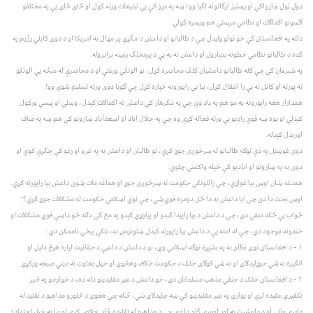
ډول ټول چارواکي او رسنيز ارګانونه لګيا وو؛ ښه په درز کې يې تبليغات ورته کول او ځای ځای يې په مختلفو
لاسونو اکمالات او نظامي مرستې هم ورسره کولې.
دلته په افغانستان کې خو ټولو وليدل چې د طالبانو او داعش د جګړې پر مهال به امريکا او د دوی کابلي رژيم په
ګډه د طالبانو نظامي خطونه بمبارول او داعش ته به يې د پرمختګ زمينه برابروله.
په شبرغان کې چې کله طالبانو داعشيان کلک محاصره کړل، نو الوتکې ورغلې او د محاصرې له منځه يې الوتکو
ته پورته او کابل ته يې را انتقال کړل، بيا يې راپورونه خپاره کړل چې ګويا دوی ورته تسليم شوي وو!
همداراز هغه راپورونه به مو هم په ياد وي چې په ننګرهار کې داعش ته اکمالات کېدل، وسلې او پيسې ورکول
کېدلې او يوه ښه قوي راډيو يې ورته فعاله کړې وه چې په جلال اباد او اسعدآباد ښارونو کې هم ښه په صاف
اورېدل کېدله.
دوی غوښتل په دې توګه طالبانو ته سرخوږی جوړ کړي، نو طالبان او داعش به په غرو او رغو کې جګړې کوي او
دوی به په ښارونو او اباديو کې خپله واکمني چلوي.
همدغه شان اوس بيا غواړي، چې راتلونکي حکومت ته سرخوږی جوړ او هماغه مات شوی داعش بيا راپورته کړي.
اوس بحث دا دی چې ايا داعش به دا ځل دومره قوي شي، چې نوي اسلامي حکومت ته مشکلات جوړ کړي؟!
ځواب يې ځکه منفي دی، چې د داعش د بيا راپيدا کېدو او پياوړي کېدو په مخ کې دلته څو داسې قوي مشکلات او
خنډونه موجود دي، چې له امله يې د داعش بيا راپورته کيدل ستونزمن نه، بلکې بيخي ناممکن دي:
۱ – د افغانستان نوی نظام به په بشپړه توګه اسلامي وي، نو د داعش د داعيې د حقانيت لپاره هيڅ دليل او
انګېزه نه شي جوړلېدلای او نه شي کولای خلک د حکومت خلاف وهڅوي او خپل بغاوت ته ديني صبغه ورکړي.
۲ – د افغانستان خلک د حنفي مذهب مسلمانان دي، خو داعش د غير مقليدينو ډله ده، د خوارجو په څېر
تکفيري عقيده لري او يوازې په غير مقليدينو کې ښه چليدلای شي، ځکه چې هغوی د څلورو مذاهبو د تقليد له
دايرې وتلي او د داعشيت په لور لومړی ګام دا دی چې د مذاهبو له تقليده ځان خلاص کړي او بيا په خپل اجتهاد؛