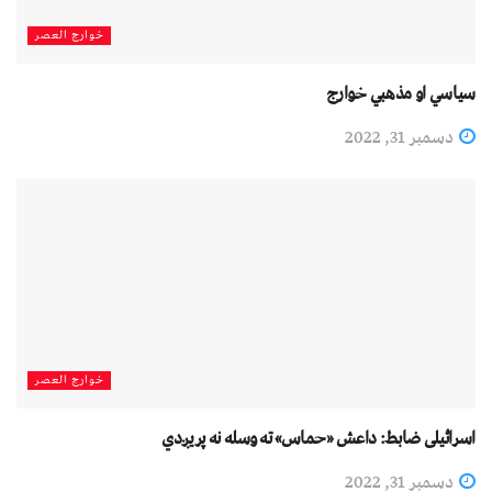
خوارج العصر
سياسي او مذهبي خوارج
دسمبر 31, 2022
خوارج العصر
اسرائیلی ضابط: داعش «حماس» ته وسله نه پریږدي
دسمبر 31, 2022