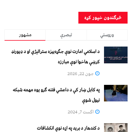
وروستي
تبصرې
مشهور
د اسلامي امارت نوې جګړه‌ییزه ستراتېژي او د ډیورنډ
کرښې هاخوا نوې مبارزه
جون 22, 2026
په کابل ښار کې د داعشي فتنه ګرو يوه مهمه شبکه
نيول شوې
اگست 7, 2024
د کندهار د برید په اړه نوي انکشافات