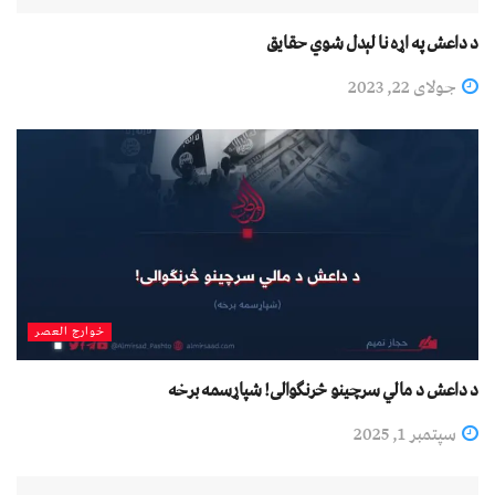
د داعش په اړه نا لېدل شوي حقايق
جولای 22, 2023
خوارج العصر
د داعش د مالي سرچینو څرنګوالی! شپاړسمه برخه
سپتمبر 1, 2025