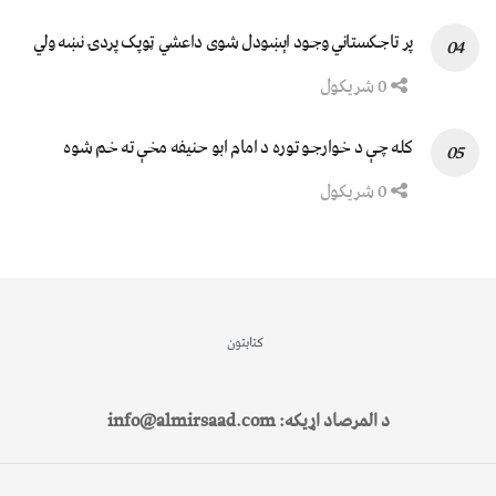
پر تاجکستاني وجود اېښودل شوی داعشي ټوپک پردۍ نښه ولي
0 شریکول
کله چې د خوارجو توره د امام ابو حنیفه مخې ته خم شوه
0 شریکول
کتابتون
د المرصاد اړیکه: info@almirsaad.com