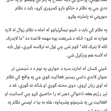
ددې چې په نظام د خلګو بارو کمزوری کړو، بايد د نظام
جوړونې ته پاملرنه وکړو.
په نظام کې باید د ځينو نیمګړتیاوو له امله د نظام زوال ته لاره
هواره نه کړو؛ ځکه د شريعت یوه مهمه قاعده ده “ما لایدرک
کله لا يترک کله” کوم شی چې ټول نه ترلاسه کیږي، ټول باید
له لاسه هم ورنکړل شي.
ځيني کسان له امارت سره د خواږۍ په نوم د د دُښمنۍ تر
عنوان لاندې داسې رسنيز فعالیت کوي چې په واقع کې نظام
ته لوی زيان اړوي، دوی مخته ګوري او شاته نه ګوري، که د
تېر رژیم هغه ناخوالې ذهن ته را حاضري کړو چې انسانیت او
افغانيت يې په شرمونو وشرماوه، هله به بیا د اوسني نظام په
قدر پوه شو.