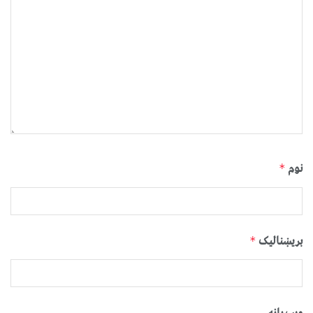
نوم
*
بریښنالیک
*