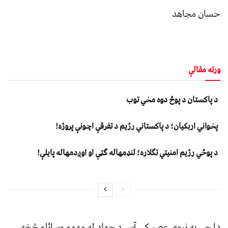
حسان مجاهد
ورته مقالې
د پاکستان د پوځ دوه مخي توب
پخواني اربکیان؛ د پاکستاني رژیم د تفرقې اچونې پروژه!
د پوځي رژیم امنیتي تګلاره؛ لنډمهاله ګټې او اوږدمهاله پایلې!
دا چې په نبوي عصر کې آس د جهاد له مهمو وسائلو څخه