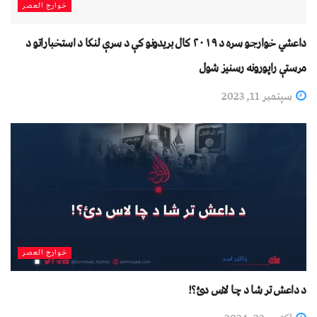
خوارج العصر
داعشي خوارجو سره د ۲۰۱۹ کال بریدونو کې د سرې لنکا د استخباراتو د
مرستې راپورونه رسنیز شول
سپتمبر 11, 2023
خوارج العصر
د داعش تر شا د چا لاس دئ؟!