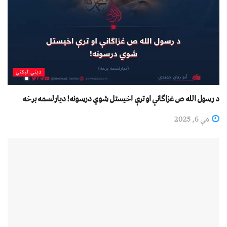
دیني لیکني
د رسول الله ص غزاګانې او ترې اخیستل شوي درسونه! دیارلسمه برخه
مې 6, 2025