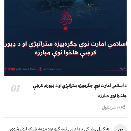
د اسلامي امارت نوې جګړه‌ییزه ستراتېژي او د ډیورنډ کرښې
هاخوا نوې مبارزه
0 شریکول
په کابل ښار کې د داعشي فتنه ګرو يوه مهمه شبکه نيول شوې