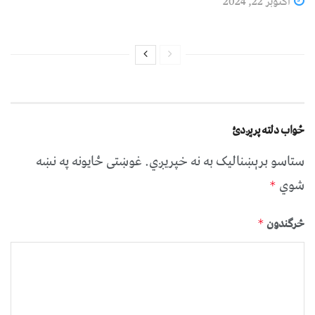
اکتوبر 22, 2024
ځواب دلته پرېږدئ
ستاسو برېښناليک به نه خپريږي.
غوښتى ځایونه په نښه
شوي
*
څرگندون
*