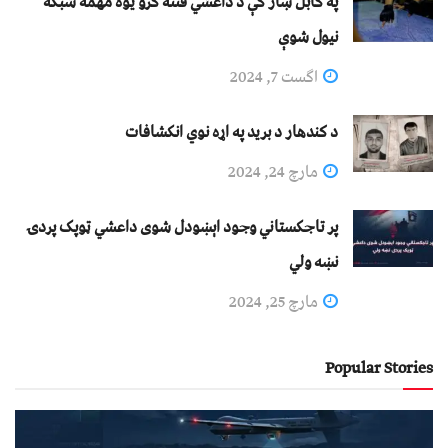
په کابل ښار کې د داعشي فتنه ګرو يوه مهمه شبکه
نيول شوې
اگست 7, 2024
د کندهار د برید په اړه نوي انکشافات
مارچ 24, 2024
پر تاجکستاني وجود اېښودل شوی داعشي ټوپک پردۍ
نښه ولي
مارچ 25, 2024
Popular Stories