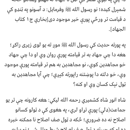
شمېرل کیده؛ نو رسول الله ﷺ وفرمايل: د آسونو په ټنډو کې
د قيامت تر ورځې پورې خير موجود دی[بخاري ج١ کتاب
الجهاد].
په پورته حديث کې رسول الله ﷺ موږ ته یو لوی زيری راکړ؛
هغه دا چې جهاد به تر قيامته پورې روان وي او دا چې جهاد
خو مجاهدین کوي، نو مجاهدین به هم تر قيامته پورې موجود
وي، خو دلته دا پوښتنه راپورته کېږي؛ چې آیا مجاهدین به
ټول نېک کسان وي او کنه؟
شاه انور شاه کشميري رحمه الله ليکي: هغه کارونه چې تر یو
جماعت(ډلې) پورې تړاو لري، په هغوی کې د ټولو کسانو
اصلاح نه ده ضروري؛ ځکه د ټول صف اصلاح نا ممکنه خبره
ده او که چيرته د ټول صف اصلاح شرط وبلل شي؛ نو بيا به