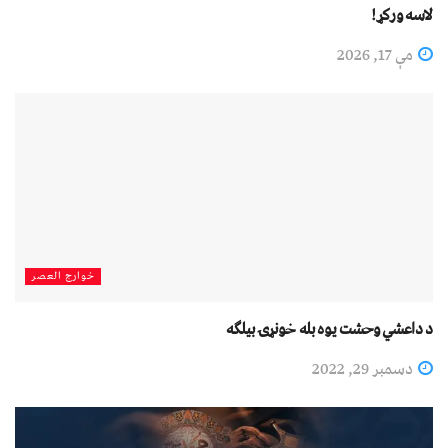
لاسه ورکړ!
مې 17, 2026
خوارج العصر
د داعشي وحشت یوه بله خونړۍ بیلګه
دسمبر 29, 2022