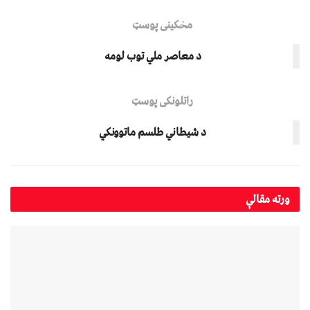
مخکینی پوسټ
د معاصر ملي توب لومه
راتلونکی پوسټ
د شیطاني طلسم ماتوونکي
ورته
مقالې