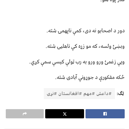
دور د اصحابو نه دی، کمې ناپهمۍ شته.
وبښئ ولسه، که مو زړه کې ناهلیۍ شته.
ويې زغمئ ورو ورو به رب ټولې کیسې سمې کړي.
ځکه مفکورې د جوړونې آبادۍ شته.
ټګ:
#داعش #مهم #افغانستان #نړۍ