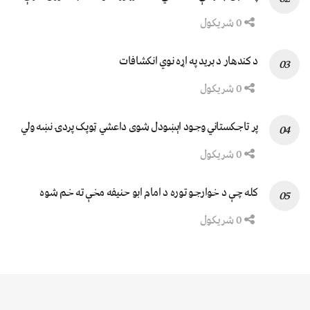
0 شریکول
د کندهار د برید په اړه نوي انکشافات
0 شریکول
پر تاجکستاني وجود اېښودل شوی داعشي ټوپک پردۍ نښه ولي
0 شریکول
کله چې د خوارجو توره د امام ابو حنیفه مخې ته خم شوه
0 شریکول