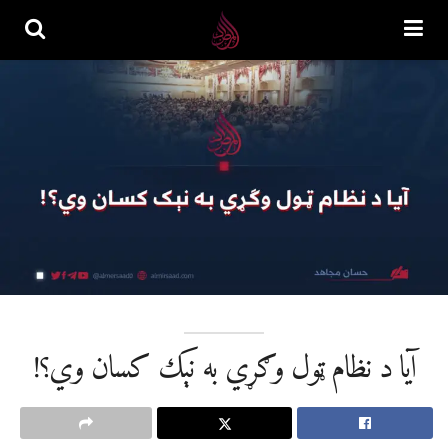
آیا د نظام ټول وګړي به نېک کسان وي؟!