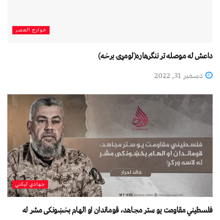
خوارج العصر
داعش له موصله تر ننګرهاره(لومړۍ برخه)
دسمبر 31, 2022
جهادي لیکني
فلسطيني مقاومت يو ستر مجاهد، قوماندان او الهام بخښونکی مشر له