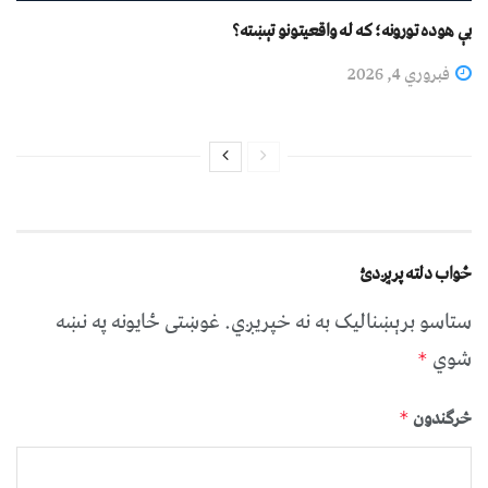
بې هوده تورونه؛ که له واقعیتونو تېښته؟
فبروري 4, 2026
ځواب دلته پرېږدئ
ستاسو برېښناليک به نه خپريږي.
غوښتى ځایونه په نښه
شوي
*
څرگندون
*