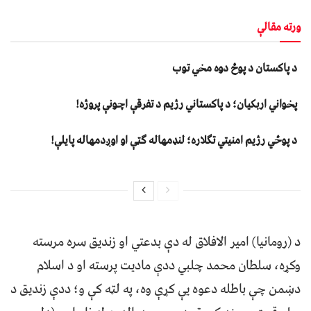
ورته مقالې
د پاکستان د پوځ دوه مخي توب
پخواني اربکیان؛ د پاکستاني رژیم د تفرقې اچونې پروژه!
د پوځي رژیم امنیتي تګلاره؛ لنډمهاله ګټې او اوږدمهاله پایلې!
د (رومانيا) امير الافلاق له دې بدعتي او زندیق سره مرسته
وکړه، سلطان محمد چلبي ددې ماديت پرسته او د اسلام
دښمن چې باطله دعوه يې کړې وه، په لټه کې و؛ ددې زندیق د