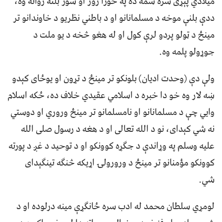
ميلادي پېړی سره سمه ده په خورا زور او شور بلنه روانه وه،
ددې بلنې موخه د مسلمانانو او د باطني نظريو د خاوندانو تر
مینځ د ټولو پردو لرې کول او له هغو څخه د يو ملت د
جوړولو پلمه وه.
ولې دې (وحدت ادیان) بلونکو تر مینځ د تړون او یوځای کېدو
ښه لار وه خو دا خبره د اسلامي عقيدي خلاف ده، ځکه اسلام
وايي چې د مسلمانانو او نامسلمانو تر مینځ وروري او دوستي
نه شي کېدای، نو د الله تعالى او د هغه د رسول صلى الله
عليه وسلم په وړاندې د جگړه کوونکو او د توحيد د غږ د پورته
کوونکو مؤمنانو تر مینځ د ورورولۍ اړیکه څنګه تینګېدای
شي.
لومړي سلطان محمد له ادب سره ځانګړې مینه درلوده او د