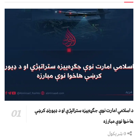
د اسلامي امارت نوې جګړه‌ییزه ستراتېژي او د ډیورنډ کرښې
هاخوا نوې مبارزه
0 شریکول