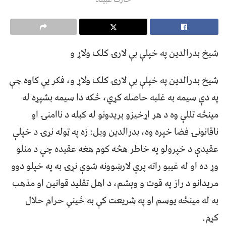
شیخ بدرالدین په خپلې بې لارۍ کلک ولاړ و
شیخ بدرالدین په خپلې بې لارۍ کلک ولاړ و، فکر یې کاوه چې
په دې سيمه به غلبه حاصله کړي، ځکه دا سيمه بشپړه له
مینځه تللې وه د هر اړخیزو بریدونو له کبله د ناامنۍ او
ناقانونۍ فضا خپره وه، بدرالدین ویل: زه په ټوله نړۍ د خپلې
عقیدې د خپرولو په خاطر هڅه کوم هغه عقیده چې د منلو
وړ ده او له غيبو راته پرې لارښوونه شوې نړۍ به په خپلو دوو
مریدانو د راز په قوت و وېشم، د اهل تقلید قوانین او مذهب
به له مینځه یوسم او په شریعت کې به ځیني حرام حلال
کړم.