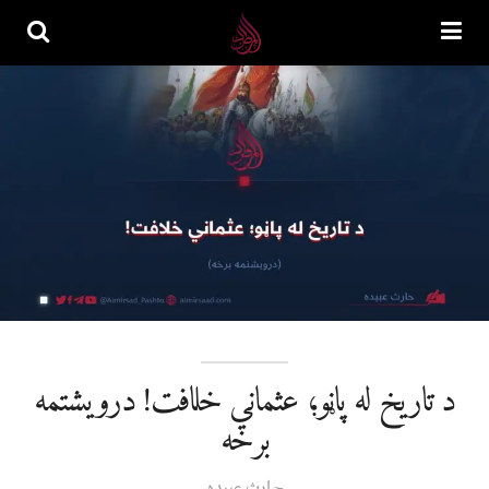
د تاریخ له پاڼو؛ عثماني خلافت! درويشتمه
برخه
حارث عبیده