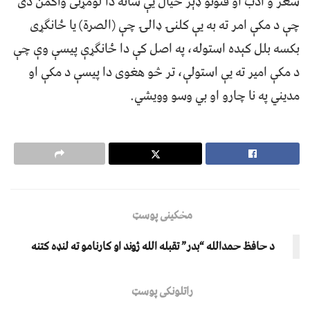
شعر و ادب او فنونو ډېر خیال یې ساته دا لومړنی واکمن دی
چې د مکې امر ته به یې کلنۍ ډالۍ چې (الصرة) یا ځانګړی
بکسه بلل کېده استوله، په اصل کې دا ځانګړې پیسې وې چې
د مکې امير ته يې استولې، تر څو هغوی دا پیسې د مکې او
مدیني په نا چارو او بي وسو وویشي.
مخکینی پوسټ
د حافظ حمدالله “بدر” تقبله الله ژوند او کارنامو ته لنډه کتنه
راتلونکی پوسټ