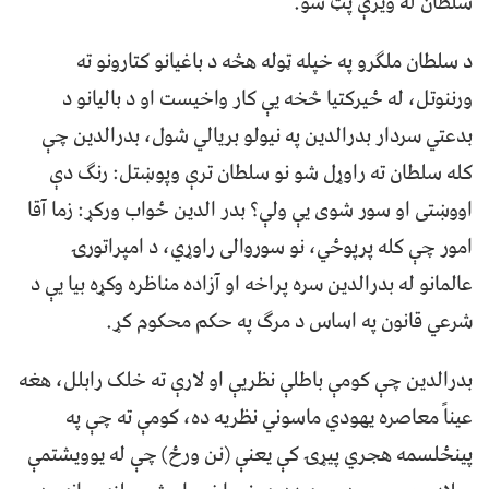
سلطان له ویرې پټ شو.
د سلطان ملګرو په خپله ټوله هڅه د باغیانو کتارونو ته
ورننوتل، له ځیرکتيا څخه يې کار واخيست او د باليانو د
بدعتي سردار بدرالدين په نيولو بريالي شول، بدرالدين چې
کله سلطان ته راوړل شو نو سلطان ترې وپوښتل: رنګ دې
اووښتی او سور شوی يې ولې؟ بدر الدين ځواب ورکړ: زما آقا
امور چې کله پرپوځي، نو سوروالی راوړي، د امپراتورۍ
عالمانو له بدرالدین سره پراخه او آزاده مناظره وکړه بیا یې د
شرعي قانون په اساس د مرګ په حکم محکوم کړ.
بدرالدين چې کومې باطلې نظريې او لارې ته خلک رابلل، هغه
عيناً معاصره يهودي ماسوني نظریه ده، کومې ته چې په
پينځلسمه هجري پیړۍ کې یعنې (نن ورځ) چې له يوويشتمې