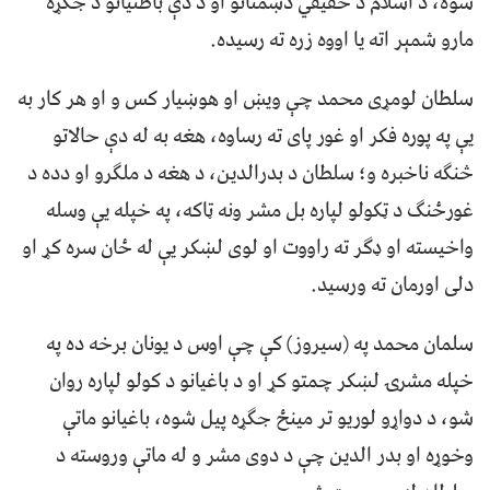
شوه، د اسلام د حقیقي دښمنانو او د دې باطنیانو د جگړه
مارو شمېر اته یا اووه زره ته رسیده.
سلطان لومړی محمد چې ويښ او هوښیار کس و او هر کار به
یې په پوره فکر او غور پای ته رساوه، هغه به له دې حالاتو
څنگه ناخبره و؛ سلطان د بدرالدین، د هغه د ملگرو او دده د
غورځنگ د ټکولو لپاره بل مشر ونه ټاکه، په خپله یې وسله
واخیسته او ډگر ته راووت او لوی لښکر یې له ځان سره کړ او
دلی اورمان ته ورسید.
سلمان محمد په (سیروز) کې چې اوس د يونان برخه ده په
خپله مشرۍ لښکر چمتو کړ او د باغیانو د کولو لپاره روان
شو، د دواړو لوریو تر مینځ جگړه پیل شوه، باغيانو ماتې
وخوړه او بدر الدين چې د دوی مشر و له ماتې وروسته د