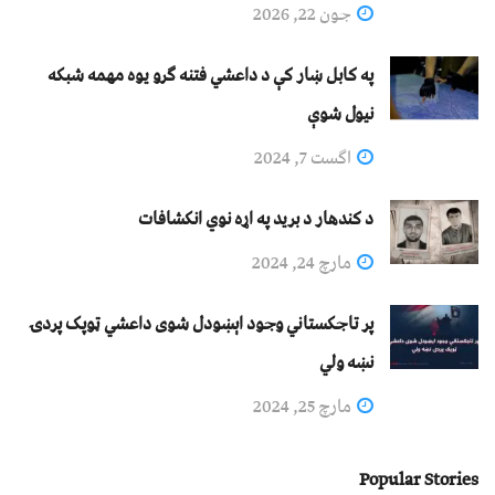
جون 22, 2026
په کابل ښار کې د داعشي فتنه ګرو يوه مهمه شبکه
نيول شوې
اگست 7, 2024
د کندهار د برید په اړه نوي انکشافات
مارچ 24, 2024
پر تاجکستاني وجود اېښودل شوی داعشي ټوپک پردۍ
نښه ولي
مارچ 25, 2024
Popular Stories