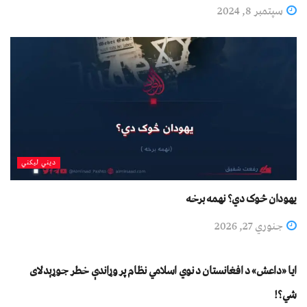
سپتمبر 8, 2024
دیني لیکني
یهودان څوک دي؟ نهمه برخه
جنوري 27, 2026
خوارج العصر
ايا «داعش» د افغانستان د نوي اسلامي نظام پر وړاندې خطر جوړېدلای
شي؟!