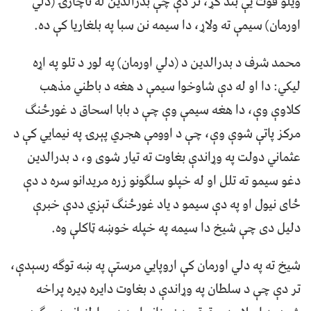
ويلو قوت يې بند کړ، تر دې چې بدرالدين له ناچارۍ (دلي
اورمان) سیمې ته ولاړ، دا سیمه نن سبا په بلغاريا کې ده.
محمد شرف د بدرالدين د (دلي اورمان) په لور د تلو په اړه
ليکي: دا او له دې شاوخوا سيمې د هغه د باطني مذهب
کلاوې وې، دا هغه سيمې وې چې د بابا اسحاق د غورځنگ
مرکز پاتې شوې وې، چې د اوومې هجري پېرۍ په نيمايي کې د
عثماني دولت په وړاندې بغاوت ته تیار شوی و، د بدرالدین
دغو سيمو ته تلل او له خپلو سلگونو زره مریدانو سره د دې
ځای نیول او په دې سیمو د یاد غورځنگ تېزي ددې خبرې
دلیل دی چې شیخ دا سيمه په خپله خوښه ټاکلې وه.
شیخ ته په دلي اورمان کې اروپایي مرستې په ښه توگه رسېدې،
تر دې چې د سلطان په وړاندې د بغاوت دایره ډیره پراخه