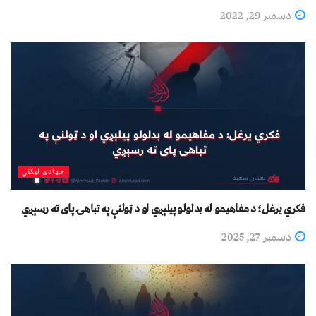
دسمبر 29, 2022
جهادي لیکني
فکري یرغل؛ د مفاهیمو له بدلولو پیلېږي او د ټولنې په تباهۍ پای ته رسېږي
دسمبر 27, 2025