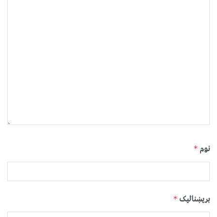
نوم
*
بریښنالیک
*