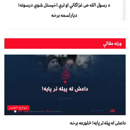
د رسول الله ص غزاګانې او ترې اخیستل شوي درسونه!
دیارلسمه برخه
ورته
مقالې
خوارج العصر
داعش له پیله تر پایه! څلورمه برخه