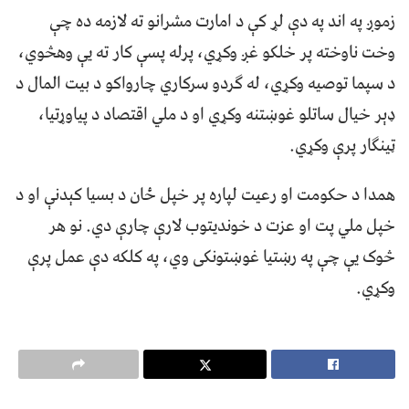
زموږ په اند په دې لړ کې د امارت مشرانو ته لازمه ده چې
وخت ناوخته پر خلکو غږ وکړي، پرله پسې کار ته یې وهڅوي،
د سپما توصیه وکړي، له ګردو سرکاري چارواکو د بیت المال د
ډېر خیال ساتلو غوښتنه وکړي او د ملي اقتصاد د پیاوړتیا،
ټینګار پرې وکړي.
همدا د حکومت او رعیت لپاره پر خپل ځان د بسیا کېدنې او د
خپل ملي پت او عزت د خوندیتوب لارې چارې دي. نو هر
څوک یې چې په رښتیا غوښتونکی وي، په کلکه دې عمل پرې
وکړي.