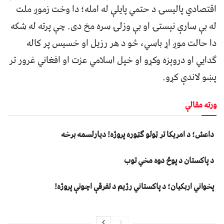
اقتصادي پاليسۍ د حتمي پايلې له امله؛ دا وخت زموږ ملت
له بې سارې نېستۍ او بې وزلۍ سره مخ دی. چې پرته له شکه
دا حالت موږ اړ باسي، څو د هر رزيل او خسيس پر کاله
ګدايي او دروېزه وکړو او خپل اسلامي عزت او افغاني غرور تر
پښو لاندې کړو.
ورته مقالې
داعش؛ د امریکا تر ټولو ګټوره پروژه! دیارلسمه برخه
د پاکستان د پوځ دوه مخي توب
پخواني اربکیان؛ د پاکستاني رژیم د تفرقې اچونې پروژه!