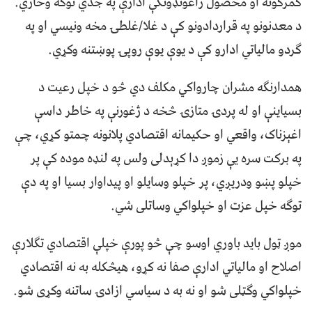
ګمرکونه او محصول راغونډونکې ادارې په جدي توګه وڅاري.
د معدنونو په قراردادونو کې د غلا/غلطۍ مخه ونیسي او په
ګردو مالیاتي ادارو کې د یوې یوې روپۍ پوښتنه وکړي.
همدارنګه مشران چارواکي مکلف دي څو د خپل رعیت د
بسیاینې او له پردۍ متازۍ څخه د ژغورنې په خاطر داسې
اغېزناک، واقعي او حکیمانه اقتصادي پلانونه چمتو کړي، چې
په برکت سره یې زموږ دا کړېدلی ولس په لنډه موده کې پر
خپلو پښو ودریږي، پر خپلو وسایلو او پیداوار بسیا او په دې
توګه خپل عزت او خپلواکي وساتلی شي.
موږ ټول باید باوري اوسو چې څو پورې خپلې اقتصادي تګلارې
اصلاح او مالیاتي ادارې صفا نه کړو، هیڅکله به نه اقتصادي
خپلواکي وګټلی شو او نه به د سیاسي ازادۍ ساتنه وکړی شو.