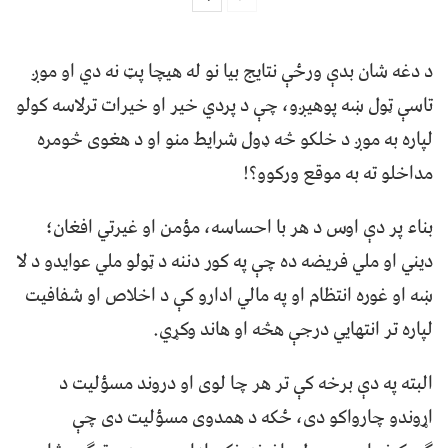
د دغه شان بدې ورځې نتایج بیا نو له هیچا پټ نه دي او موږ
تاسې ټول ښه پوهیږو، چې د پردي خیر او خیرات ترلاسه کولو
لپاره به موږ د خلکو څه ډول شرایط منو او د هغوی څومره
مداخلو ته به موقع ورکوو؟!
بناء پر دې اوس د هر با احساسه، مؤمن او غیرتي افغان؛
دیني او ملي فریضه ده چې په کور دننه د ټولو ملي عوایدو د لا
ښه او غوره انتظام او په مالي ادارو کې د اخلاص او شفافیت
لپاره تر انتهايي درجې هڅه او هاند وکړي.
البته په دې برخه کې تر هر چا لوی او دروند مسؤلیت د
اړوندو چارواکو دی، ځکه د همدوی مسؤلیت دی چې