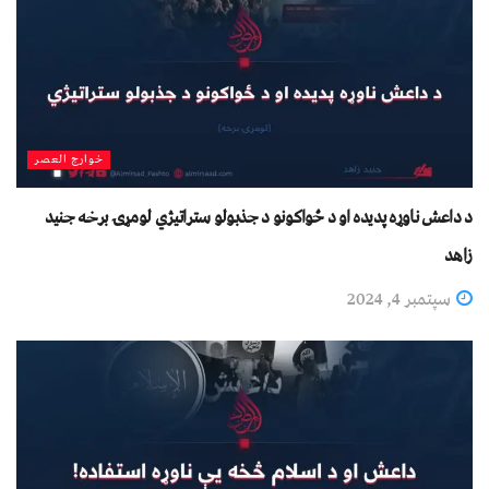
خوارج العصر
د داعش ناوړه پديده او د ځواکونو د جذبولو ستراتیژي لومړۍ برخه جنید
زاهد
سپتمبر 4, 2024