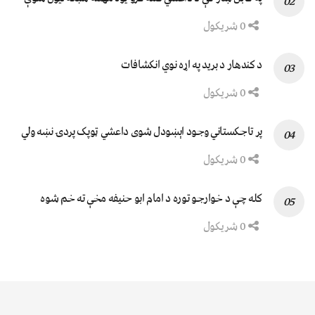
0 شریکول
د کندهار د برید په اړه نوي انکشافات
0 شریکول
پر تاجکستاني وجود اېښودل شوی داعشي ټوپک پردۍ نښه ولي
0 شریکول
کله چې د خوارجو توره د امام ابو حنیفه مخې ته خم شوه
0 شریکول