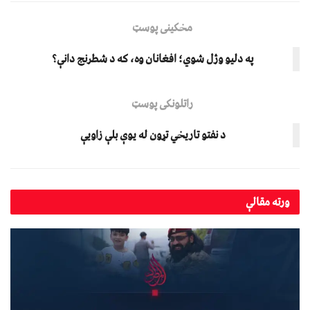
مخکینی پوسټ
په دلیو وژل شوي؛ افغانان وه، که د شطرنج دانې؟
راتلونکی پوسټ
د نفتو تاريخي تړون له يوې بلې زاويې
ورته
مقالې