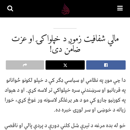
مالي شفافيت زموږ د خپلواکۍ او عزت
ضامن دی!
دا چې موږ په نظامي او سياسي ډګر کې د خپلو لکونو ځوانانو
په قربانيو او سرښندنې سره خپلواکي تر لاسه کړې. او د هېواد
په کورنيو چارو کې مو د هر يرغلګر لاسونه ور غوڅ کړي، خورا
زياته د خوښۍ او سر لوړۍ خبره ده.
خو له بده مرغه د تېرې شل کلنې دورې د پردي پالې او ناقصې