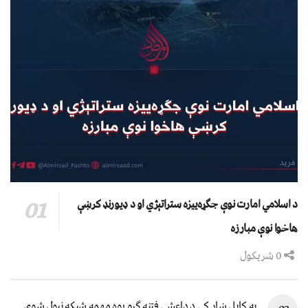
د اسلامي امارت نوې جګړه‌ییزه ستراتېژي او د ډیورنډ کرښې
هاخوا نوې مبارزه
0 شریکول
په کابل ښار کې د داعشي فتنه ګرو يوه مهمه شبکه نيول شوې