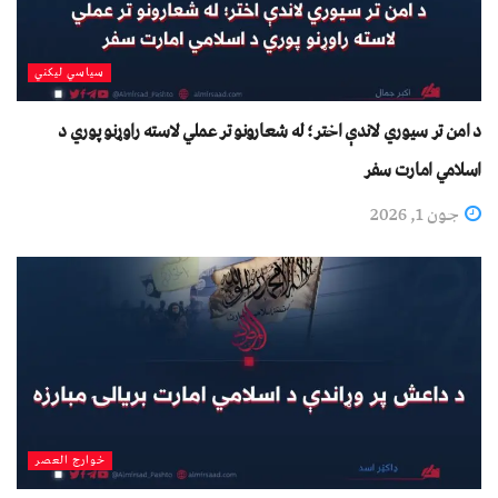
سیاسي لیکني
د امن تر سیوري لاندې اختر؛ له شعارونو تر عملي لاسته راوړنو پوري د
اسلامي امارت سفر
جون 1, 2026
خوارج العصر