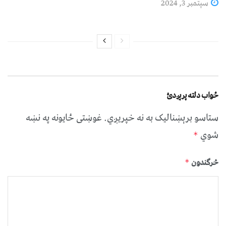
سپتمبر 3, 2024
ځواب دلته پرېږدئ
ستاسو برېښناليک به نه خپريږي.
غوښتى ځایونه په نښه
شوي
*
څرگندون
*