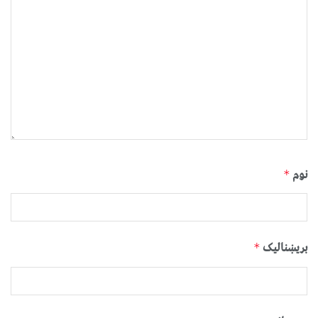
نوم
*
بریښنالیک
*