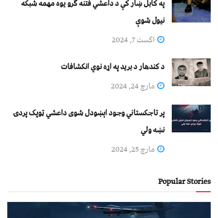
په کابل ښار کې د داعشي فتنه ګرو يوه مهمه شبکه
نيول شوې
اگست 7, 2024
د کندهار د برید په اړه نوي انکشافات
مارچ 24, 2024
پر تاجکستاني وجود اېښودل شوی داعشي ټوپک پردۍ
نښه ولي
مارچ 25, 2024
Popular Stories