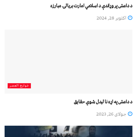
د داعش پر وړاندې د اسلامي امارت بریالۍ مبارزه
اکتوبر 28, 2024
خوارج العصر
د داعش په اړه نا لیدل شوي حقايق
جولای 26, 2023