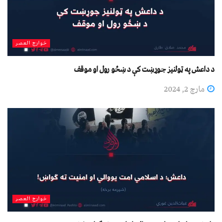
خوارج العصر
د داعش په ټولنیز جوړښت کې د ښځو رول او موقف
مارچ 2, 2024
خوارج العصر