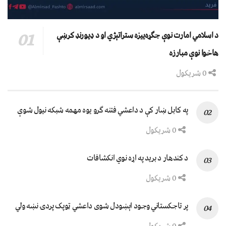
د اسلامي امارت نوې جګړه‌ییزه ستراتېژي او د ډیورنډ کرښې
هاخوا نوې مبارزه
0 شریکول
په کابل ښار کې د داعشي فتنه ګرو يوه مهمه شبکه نيول شوې
0 شریکول
د کندهار د برید په اړه نوي انکشافات
0 شریکول
پر تاجکستاني وجود اېښودل شوی داعشي ټوپک پردۍ نښه ولي
0 شریکول