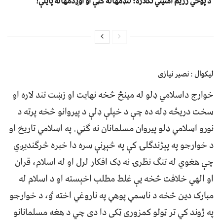
د پوځي رژیم امنیتي تګلاره؛ لنډمهاله ګټې او اوږدمهاله پایلې!
لیکوال : نصیر نیازی
خوارج داسلامي ډلو له مينځ څخه نهايت او زښت تند لاره او
سخت دريځه ډله ده چې د خپلې ډلې د پيروانو څخه پرته د
نورو اسلامي ډلو پيروان مسلمانان نه ګڼي. په اسلامي تاريخ او
د خوارجو په پېژندګلۍ کې په څېړنې سره دا خبره څرګنديږي
چې هغوي له تنګ نظرۍ نه ډک افکار لرل او له اسلام، قران
او الهي خلافت څخه يې غلط مطلب اخېسته او د اسلام له
مبارک دين څخه د ناسمي پوهي په ناروغي اخته ٶ، د خوارجو
په ژوند کي تر ټولو کمزورى ټکى دا دى چي د هغه مسلمانانو