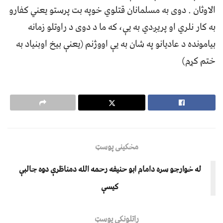
الاوثان . دوی به مسلمانان قتلوي خوپه بت پرستو یعني کفارو
به کار نلري او پریږدي به یې، که ما د دوی د راوتلو زمانه
بیامونده د عادیانو په شان به یې اووژنم (یعنې بیخ اوبنیاد به
ختم کړم)
مخکینی پوسټ
له خوارجو سره دامام ابو حنيفه رحمه الله دمناظرې دوه جالبې
کيسې
راتلونکی پوسټ