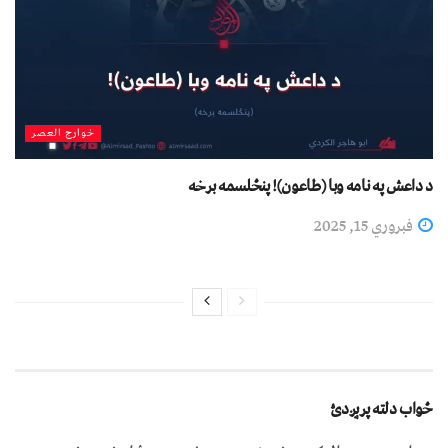
خوارج العصر
د داعش په نامه وبا (طاعون)! پنځلسمه برخه
فبروري 15, 2025
ځواب دلته پرېږدئ