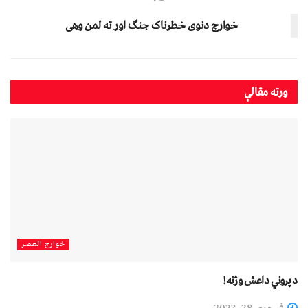
خوارج دنوی خطرناک جنګ اور ته لمن وهی
ورته
مقالې
خوارج العصر
د پروني داعش وژنه!