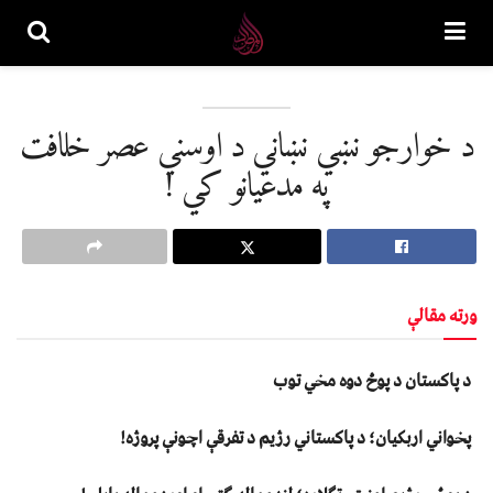
د خوارجو نښي نښاني د اوسني عصر خلافت
په مدعيانو کي !
ورته مقالې
د پاکستان د پوځ دوه مخي توب
پخواني اربکیان؛ د پاکستاني رژیم د تفرقې اچونې پروژه!