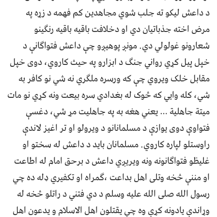
د داعش لیکو ته جلب شوي مجاهدین کم فهمه د زړه په
مرض اخته جذباتیان دي او دخلافت باقیه باقیه رنګینو
شعارونو غولولي دي. مونږ پوهیږو چې داعش فتواګانې د
خپل پیل کړي رواني جنګ د ابزارو په حیث کاروي، دوی خپل
مقابل خلک ویروي چې که ورسره ملګري نه شي نو کافر به
شي، کله وایي که څوک له بغدادي سره بیعت ونه کړي نو مات
میتة جاهلیة … یعني هغه به په جاهلیت مړ شي، دغسې
فتواوې دوی یوازې د مسلمانانو د ویرولو او تر اغیز لاندې
راوستلو لپاره کاروي. مسلمانان باید د داعش له سختو او
غلیظو فتواګانونه ونه ویریږي داعش د برحق امام له اطاعت
او مننې څخه وتلى اهل بداعت ،ګمراه او تکفيري ډله ده چي
رسول الله صلی الله علیه وسلم د دي فتني د راتلو څخه له
وړاندې یادونه کړې وه چې یقتلون اهل الاسلام و یدعون اهل