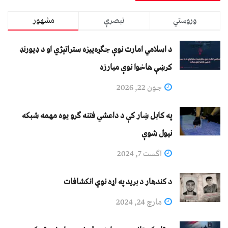
وروستي
تبصرې
مشهور
د اسلامي امارت نوې جګړه‌ییزه ستراتېژي او د ډیورنډ
کرښې هاخوا نوې مبارزه
جون 22, 2026
په کابل ښار کې د داعشي فتنه ګرو يوه مهمه شبکه
نيول شوې
اگست 7, 2024
د کندهار د برید په اړه نوي انکشافات
مارچ 24, 2024