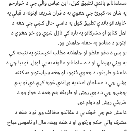
مسلمانانو باندې تطبيق کول، ابن عباس وائي چې د خوارجو
په شان مه کېږئ چې هغوي به د قران شريف ايتونه د قبلې په
خاوندانو باندې تطبيق کول په داسې حال کښې چې هغه د
اهل کتابو او مشرکانو په باره کې نازل شوي وو خو هغوي د
ايتونو د مفادو په حقله جاهلان وو.
نو بس د دغو غلطو او جاهلانه مطلب اخېستنو په نتيجه کې
به وينې بهېدلې او د مسلمانانو مالونه به يې لوټل. نو بيا چي د
داعشو طريقو، د هغوي فتوو، او هغه سياستونو ته کتنه
وشي چي د مسلمان امت په وړاندي غوره کړې دي نو پدي
پوهيږو چي د دوي روش او طريقه هم هغه د خوارجو د
طريقي روش او دوام دى.
داعش هم چې څوک يې د عقائدو مخالف وي نو د هغه د
مشرک والي حکم ورکوي او د هغه وينه، مال او ناموس مباح