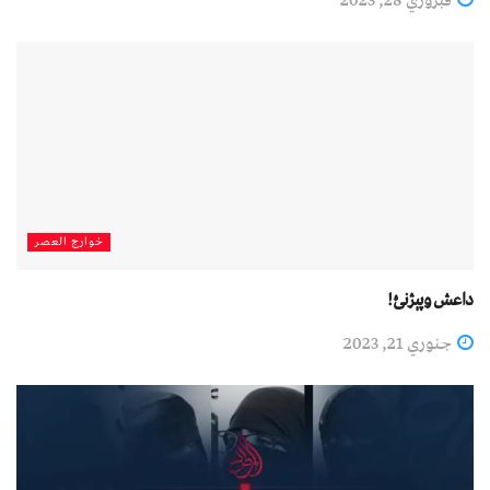
فبروري 28, 2023
خوارج العصر
داعش وپېژنئ!
جنوري 21, 2023