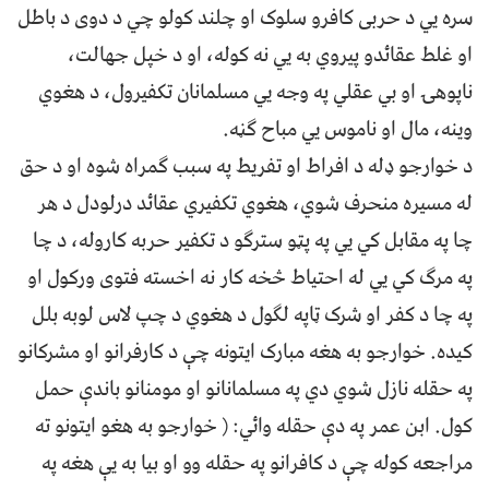
سره يي د حربى کافرو سلوک او چلند کولو چي د دوى د باطل
او غلط عقائدو پيروي به يي نه کوله، او د خپل جهالت،
ناپوهۍ او بي عقلي په وجه يي مسلمانان تکفيرول، د هغوي
وينه، مال او ناموس يي مباح ګڼه.
د خوارجو ډله د افراط او تفريط په سبب ګمراه شوه او د حق
له مسيره منحرف شوي، هغوي تکفيري عقائد درلودل د هر
چا په مقابل کي يي په پټو سترګو د تکفير حربه کاروله، د چا
په مرګ کي يي له احتياط څخه کار نه اخسته فتوى ورکول او
په چا د کفر او شرک ټاپه لګول د هغوي د چپ لاس لوبه بلل
کيده. خوارجو به هغه مبارک ايتونه چې د کارفرانو او مشرکانو
په حقله نازل شوي دي په مسلمانانو او مومنانو باندې حمل
کول. ابن عمر په دې حقله وائي: ( خوارجو به هغو ايتونو ته
مراجعه کوله چې د کافرانو په حقله وو او بيا به يې هغه په