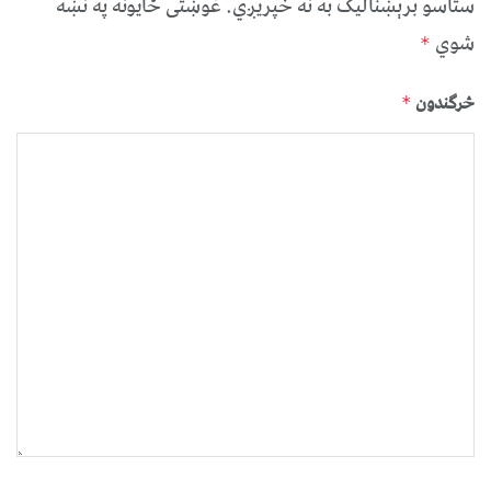
ستاسو برېښناليک به نه خپريږي.
غوښتى ځایونه په نښه
شوي
*
څرگندون
*