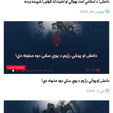
داعش؛ د اسلامي امت یووالي او امنیت ته ګواښ! شپږمه برخه
نوومبر 24, 2025
خوارج العصر
داعش او پوځي رژیم د یوې سکې دوه مخونه دي!
مې 9, 2026