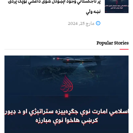
پر تاجکستاني وجود اېښودل شوی داعشي ټوپک پردۍ
نښه ولي
مارچ 25, 2024
Popular Stories