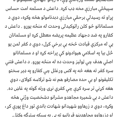
سپيڅلې مبارزې مخه ډب کړه. داعش د مسلمه امت حساس
پړاو ته رسيدلې برحقې مبارزې دبدنامولو هڅه وکړه، دوي د
مسلمانانو څو کلن راټوکیدلی وحدت له منځه یوړو . داعش د
کفارو په ضد دجهاد عظيمه پریضه معطل کړه او مسلمانان
یې له مرکزي قیادت څخه بې برخې کړل، دوي د کفر لمن یو
ځل بیا په اسلامي هیوادونو کې پراخه کړه او د مسلمانانو
اصلي هدف چې ټولیز وحدت ده له منځه یوړو. د داعش فتنې
سره کفر ته هغه څه په لاس ورغلل چې کفارو په ډیر سختو
تکلیفونو او بې حده مصارفو هم نه شو ترلاسه کولای، دوي
هغه کړني تر سره کړې چې کفري نړۍ ورته ګوته په غاښ ده.
داعش د بې شمیره مجاهدو مشرانو دشخصيت وژنې هڅه
وکړه، دوي د زرهاوو شهيدانو شهادت باندې تور داغ پورې کړ،
او دزرهاوو مجاهدينو قربانيو ته يي په سپکه سترګه وکتل.