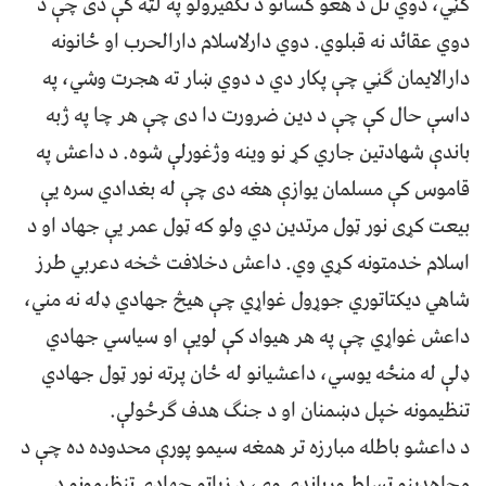
ګڼي، دوي تل د هغو کسانو د تکفيرولو په لټه کې دی چې د
دوي عقائد نه قبلوي. دوي دارلاسلام دارالحرب او ځانونه
دارالايمان ګڼي چې پکار دي د دوي ښار ته هجرت وشي، په
داسې حال کې چې د دين ضرورت دا دى چې هر چا په ژبه
باندې شهادتين جاري کړ نو وينه وژغورلې شوه. د داعش په
قاموس کې مسلمان یوازې هغه دی چې له بغدادي سره یې
بیعت کړی نور ټول مرتدین دي ولو که ټول عمر یې جهاد او د
اسلام خدمتونه کړي وي. داعش دخلافت څخه دعربي طرز
شاهي دیکتاتوري جوړول غواړي چې هیڅ جهادي ډله نه مني،
داعش غواړي چې په هر هیواد کې لویې او سیاسي جهادي
ډلې له منځه یوسي، داعشیانو له ځان پرته نور ټول جهادي
تنظيمونه خپل دښمنان او د جنګ هدف ګرځولې.
د داعشو باطله مبارزه تر همغه سیمو پورې محدوده ده چې د
مجاهدينو تسلط ورباندې وې، د زیاتو جهادي تنظيمونو د