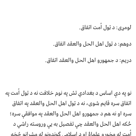
لومړی: د ټول اُمت اتفاق.
دوهم: د ټول اهل الحل والعقد اتفاق.
دریم: د جمهورو اهل الحل والعقد اتفاق.
نو په دې اساس د بغدادي تش په نوم خلافت نه د ټول اُمت په
اتفاق سره قایم شوی، نه د ټول اهل الحل والعقد په اتفاق
سره او نه هم د جمهورو اهل الحل والعقد په موافقې سره؛
ځکه اهل الحل والعقد چې تفصيل به يې وروسته راشي د
اُمت له مخورو علماؤ او د اسلامي ګوندونو له مشرانو څخه