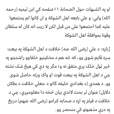
او په الشبهات حول الصحابة ۱۱صفحه کې ابن تیمیه (رحمه
الله) وايي: و علي بايعه اهل الشوكة و ان كانوا لم يجتمعوا
عليه كما اجتمعوا على من قبل لكن لا ريب انه كان له سلطان
وقوة بموافقة اهل الشوكة
ژباړه: د علي (رضى الله عنه) خلافت د اهل الشوكة په بیعت
سره قایم شوی وو، که څه هم د مخکینيو خلفاوو راشدینو په
څېر ټول خلک پرې متفق نه و؛ مګر په دې کې هېڅ شک نشته
چې د اهل الشوكة په بيعت قوت او واک ورته حاصل شوی
وو. د همدې (د ‌بغدادي خليفه ګانو د جعلي خلافت د بطلان
دلايل) عنوان تر بحث لاندې بیان څخه دا معلوميږي، چې د
خلافت د قیام په اړه د صحابه کرامو (رضی الله عنهم) دريځ
په درې مذهبونو کې منحصر وو.