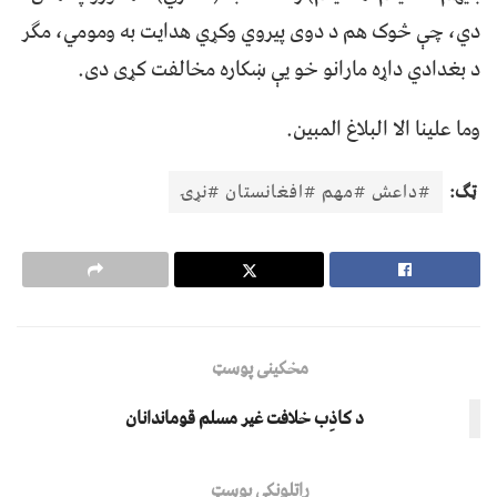
دي، چې څوک هم د دوی پيروي وکړي هدايت به ومومي، مګر
د بغدادي داړه مارانو خو يې ښکاره مخالفت کړی دی.
وما علينا الا البلاغ المبين.
ټګ:
#داعش #مهم #افغانستان #نړۍ
مخکینی پوسټ
د کاﺫِب خلافت غير مسلم قوماندانان
راتلونکی پوسټ