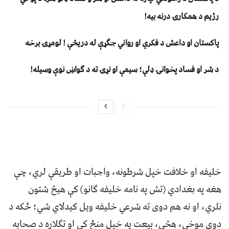
رژیم د همکارۍ درنه بیه!
پاکستان او داعش د فکري او رواني جګړې له دریڅې ! لومړۍ برخه
د شر او فساد پخوانۍ ډلې؛ سیمې او نړۍ ته د ګواښ نوې وسیله!
خليفه او خلافت خپل شرطونه، واجبات او طريقې لري، چې
هغه په بغدادي (تش په نامه خليفه ګانو) کې هيڅ شتون
نلري، او نه هم دوی ته شرعي خليفه ويل کيدلاي شي؛ ځکه د
دوی موخې، هڅې، بيعت په خپل منځ کې او تګلاره د صحابه