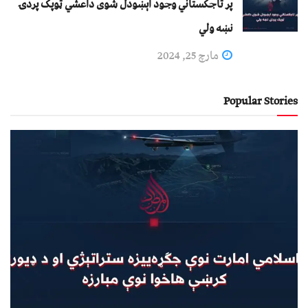
پر تاجکستاني وجود اېښودل شوی داعشي ټوپک پردۍ
نښه ولي
مارچ 25, 2024
Popular Stories