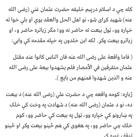
کله چې د اسلام درېيم خليفه حضرت عثمان غني (رضی الله
عنه) شهید کړای شو، نو اهل الحل والعقد يوې او بلې خوا ته
خپاره وو، ټول بیعت ته حاضر نه وو؛ مګر زیاتره حاضر و، او
زیاترو بیعت وکړ. لکه ابن خلدون په خپله مقدمه کې وايي:
( فاما واقعة على رضى الله عنه فان الناس كانوا عند مقتل
عثمان متفرقين في الأمصار فلم يشهدوا بيعة على رضى الله
عنه و الذين شهدوا فمنهم من بايع ).
ژباړه: کومه واقعه چې د حضرت علي (رضی الله عنه) د بیعت
ده، نو د عثمان (رضی الله عنه) د شهادت په وخت کې خلک
په ښارونو کې خپاره وو، ټول په بيعت کې حاضر وو، کوم
خلك چې حاضر وو، په هغوی کې هم ځینو بیعت وکړ او ځينو
توقف غوره کړ.