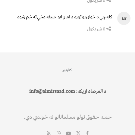
0 شریکول
کله چې د خوارجو توره د امام ابو حنیفه مخې ته خم شوه
0 شریکول
کتابتون
د المرصاد اړیکه: info@almirsaad.com
جمله حقوق ټولو مسلمانانو ته خوندي دي.