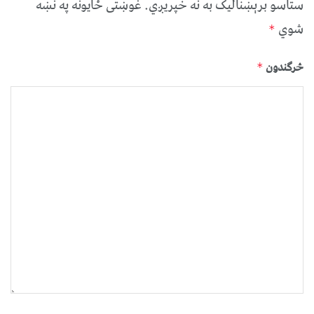
ستاسو برېښناليک به نه خپريږي.
غوښتى ځایونه په نښه
شوي
*
څرگندون
*