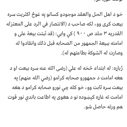
خو د اهل الحل والعقد موجودو کسانو په غوڅ اکثریت سره
بیعت کړی وو، لکه صاحب د (الانتصار في الرد على المعتزله
القدريه ۳ جلد ص ۹۰۰ ) کې وايي: (قد ثبتت بيعة على و
امامته ببيعة الجمهور من الصحابه قبل ذلك وانقادوا له
وصارت له الشوكة بطاعتهم له).
ژباړه: له ابتداء څخه له علي (رضی الله عنه سره بیعت او د
هغه امامت د جمهورو صحابه کرامو (رضي الله عنهم) په
بیعت سره ثابت وو، خو کله چې نورو صحابه کرامو د هغه
امامت ته غاړه کېښوده نو د هغوی په اطاعت باندې نور قوت
هم ورته حاصل شو.