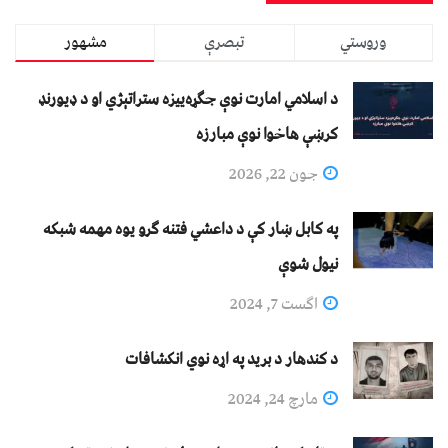
وروستي
تبصرې
مشهور
د اسلامي امارت نوې جګړه‌ییزه ستراتېژي او د ډیورنډ
کرښې هاخوا نوې مبارزه
جون 22, 2026
په کابل ښار کې د داعشي فتنه ګرو يوه مهمه شبکه
نيول شوې
اگست 7, 2024
د کندهار د برید په اړه نوي انکشافات
مارچ 24, 2024