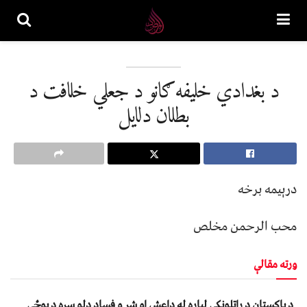
د ‌بغدادي خليفه ګانو د جعلي خلافت د
بطلان دلايل
درېیمه برخه
محب الرحمن مخلص
ورته مقالې
د پاکستان د راتلونکي لپاره له داعش او شر و فساد ډلو سره د پوځي