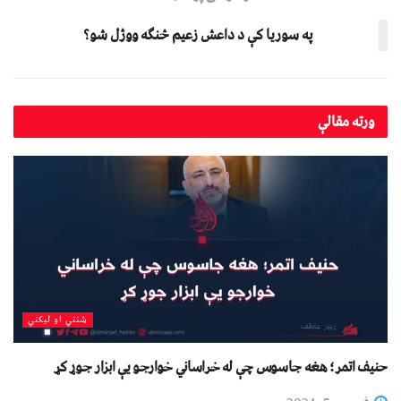
په سوريا کې د داعش زعيم څنګه ووژل شو؟
ورته
مقالې
شنني او لیکني
حنیف اتمر؛ هغه جاسوس چې له خراساني خوارجو یې ابزار جوړ کړ