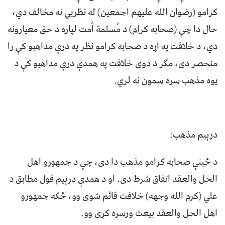
کرامو (رضوان الله عليهم اجمعين) له نظريي نه مخالف دي،
حال دا چې (صحابه کرام) د مُسلمة اُمت لپاره د حق معيارونه
دي، د خلافت په اړه د صحابه کرامو نظر په درې مذاهبو کې را
منحصر دی، مګر د دوی خلافت په همدې درې مذاهبو کې د
يوه مذهب سره سمون نه لري.
درېیم مذهب:
د ځينې صحابه کرامو مذهب دا دی، چې د جمهورو اهل
الحل والعقد اتفاق شرط دی. او د همدې درېیم قول مطابق د
علي (کرم الله وجهه) خلافت قائم شوی وو، ځکه جمهورو
اهل الحل والعقد بیعت ورسره کړی وو.