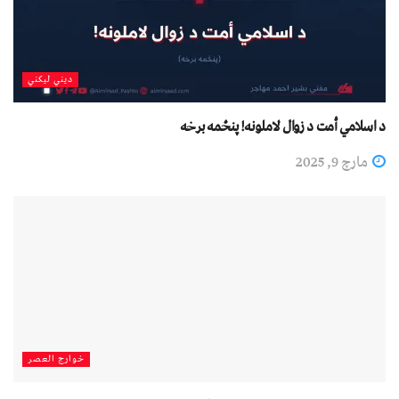
دیني لیکني
د اسلامي أمت د زوال لاملونه! پنځمه برخه
مارچ 9, 2025
خوارج العصر