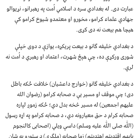
عبارت دى. له بغدادي سره د اسلامي اُمت په رهبرانو، نړیوالو
جهادي علماء کرامو، مخورو او معتمدو شيوخ کرامو کې
هیچا هم بيعت نه دی کړی.
د بغدادي خليفه ګانو د بیعت پریکړه، يوازې د دوی خپلې
شوری ورکړې ده، چې هېڅ شهرت، اعتماد او رهبري د اُمت نه
لري.
د بغدادي خليفه ګانو (خوارج داعشيان) خلافت ځکه باطل
دی؛ چې موقف او مسير يې د صحابه کرامو (رضوان الله
عليهم اجمعين) له مسير څخه بدل دي؛ ځکه زموږ لپاره
صحابه کرام د حق معيارونه دي، د صحابه کرامو په اړه رسول
(اللّٰه صلی اللّٰه عليه وسلم) داسې ويلي (اصحابی کالنجوم
بایھم اقتدیتم اھتدیتم) زما صحابه (ملګري) د ستورو په شان