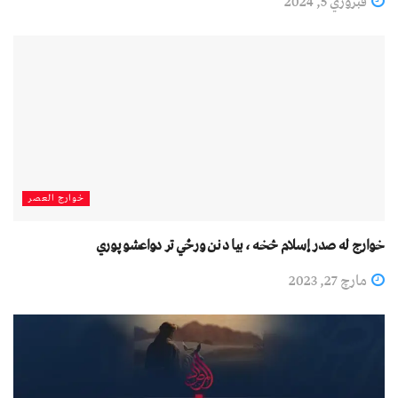
فبروري 5, 2024
خوارج العصر
خوارج له صدر إسلام څخه ، بیا د نن ورځي تر دواعشو پوري
مارچ 27, 2023