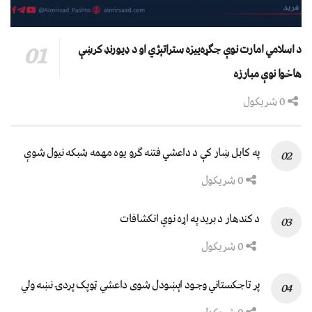
د اسلامي امارت نوې جګړه‌ییزه ستراتېژي او د ډیورنډ کرښې
هاخوا نوې مبارزه
0 شریکول
په کابل ښار کې د داعشي فتنه ګرو يوه مهمه شبکه نيول شوې
0 شریکول
د کندهار د برید په اړه نوي انکشافات
0 شریکول
پر تاجکستاني وجود اېښودل شوی داعشي ټوپک پردۍ نښه ولي