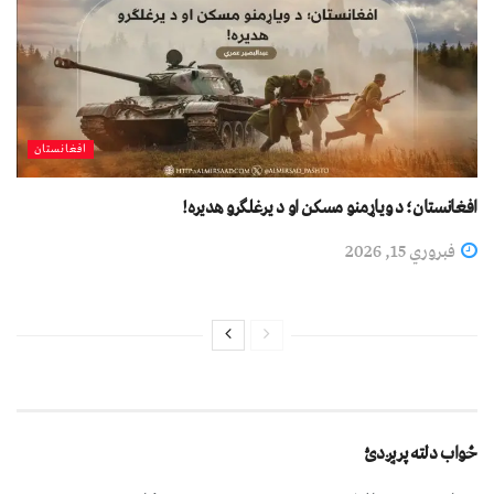
افغانستان
افغانستان؛ د ویاړمنو مسکن او د یرغلګرو هدیره!
فبروري 15, 2026
ځواب دلته پرېږدئ