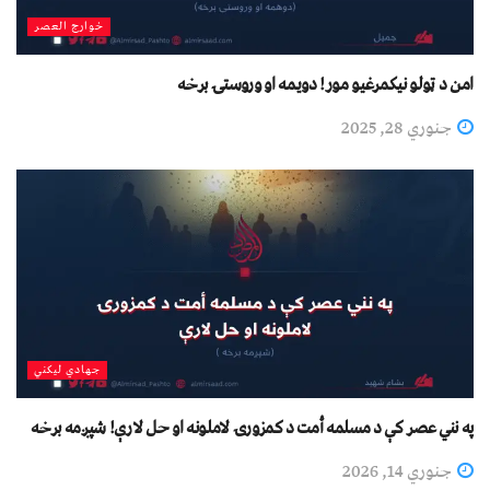
خوارج العصر
امن د ټولو نیکمرغیو مور! دویمه او وروستۍ برخه
جنوري 28, 2025
جهادي لیکني
په نني عصر کې د مسلمه أمت د کمزورۍ لاملونه او حل لارې! شپږمه برخه
جنوري 14, 2026