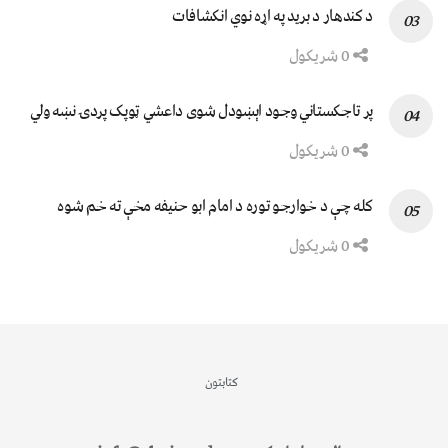
د کندهار د برید په اړه نوي انکشافات
0 شریکول
پر تاجکستاني وجود اېښودل شوی داعشي ټوپک پردۍ نښه ولي
0 شریکول
کله چې د خوارجو توره د امام ابو حنیفه مخې ته خم شوه
0 شریکول
کتابتون