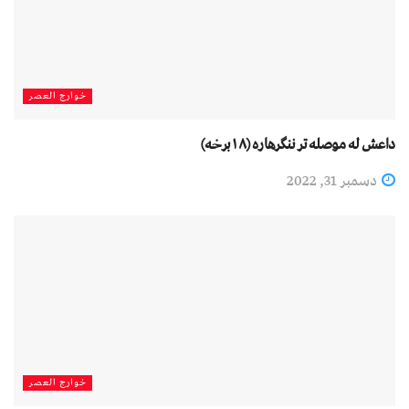
خوارج العصر
داعش له موصله تر ننګرهاره (۱۸برخه)
دسمبر 31, 2022
خوارج العصر