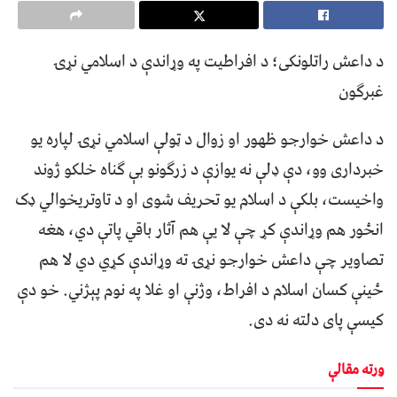
د داعش راتلونکی؛ د افراطیت په وړاندې د اسلامي نړۍ
غبرګون
د داعش خوارجو ظهور او زوال د ټولې اسلامي نړۍ لپاره یو
خبرداری وو، دې ډلې نه یوازې د زرګونو بې ګناه خلکو ژوند
واخیست، بلکې د اسلام یو تحریف شوی او د تاوتريخوالي ډک
انځور هم وړاندې کړ چې لا یې هم آثار باقي پاتې دي، هغه
تصاویر چې داعش خوارجو نړۍ ته وړاندې کړي دي لا هم
ځینې کسان اسلام د افراط، وژنې او غلا په نوم پېژني. خو دې
کیسې پای دلته نه دی.
ورته مقالې