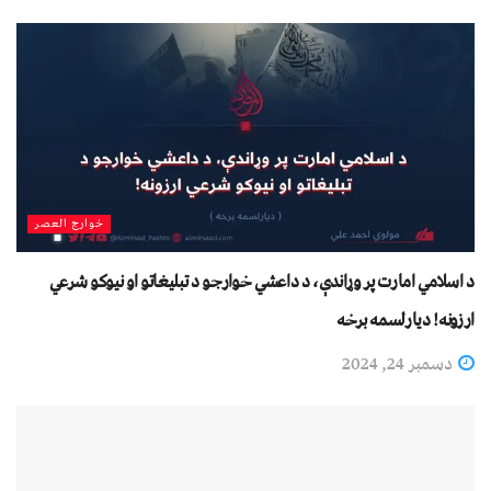
خوارج العصر
د اسلامي امارت پر وړاندې، د داعشي خوارجو د تبليغاتو او نیوکو شرعي
ارزونه! دیارلسمه برخه
دسمبر 24, 2024