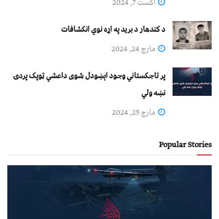
اگست 7, 2024
د کندهار د برید په اړه نوي انکشافات
مارچ 24, 2024
پر تاجکستاني وجود اېښودل شوی داعشي ټوپک پردۍ
نښه ولي
مارچ 25, 2024
Popular Stories