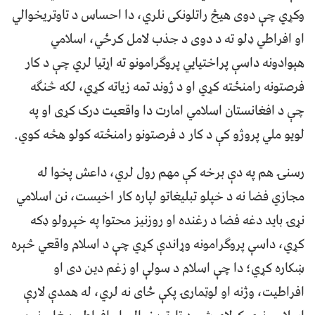
وکړي چې دوی هیڅ راتلونکی نلري، دا احساس د تاوتریخوالي
او افراطي ډلو ته د دوی د جذب لامل کرځي، اسلامي
هېوادونه داسې پراختيايي پروګرامونو ته اړتیا لري چې د کار
فرصتونه رامنځته کړي او د ژوند تمه زیاته کړي، لکه څنګه
چې د افغانستان اسلامي امارت دا واقعیت درک کړی او په
لویو ملي پروژو کې د کار د فرصتونو رامنځته کولو هڅه کوي.
رسنۍ هم په دې برخه کې مهم رول لري، داعش پخوا له
مجازي فضا نه د خپلو تبلیغاتو لپاره کار اخیست، نن اسلامي
نړۍ باید دغه فضا د رغنده او روزنیز محتوا په خپرولو ډکه
کړي، داسې پروګرامونه وړاندې کړي چې د اسلام واقعي څېره
ښکاره کړي؛ دا چې اسلام د سولې او زغم دین دی او
افراطیت، وژنه او لوټمارۍ پکې ځای نه لري، له همدې لارې