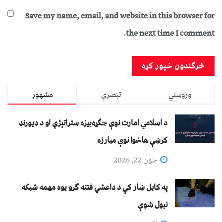
Save my name, email, and website in this browser for
the next time I comment.
وروستي
تبصرې
مشهور
د اسلامي امارت نوې جګړه‌ییزه ستراتېژي او د ډیورنډ
کرښې هاخوا نوې مبارزه
جون 22, 2026
په کابل ښار کې د داعشي فتنه ګرو يوه مهمه شبکه
نيول شوې