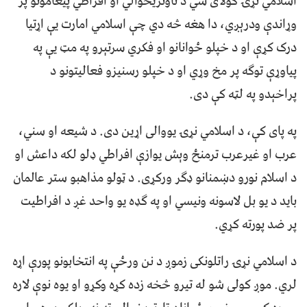
اسلامي نړۍ کولای شي د تاوتریخوالي او افراطي پیغامونو پر
وړاندې ودرېږي، دا هغه څه دي چې اسلامي امارت یې اړتیا
درک کړې او د خپلو ځوانانو او فکري سرتېرو په مټ یې په
پیاوړې توګه پر مخ وړي او د خپلو رسنیزو فعالیتونو د
پراخېدو په لټه کې دی.
په پای کې، د اسلامي نړۍ یووالی اړین دی. د شیعه او سني،
عرب او غیرعرب ترمنځ وېش یوازې افراطي ډلو لکه داعش او
د اسلام نورو دښمنانو ډګر ورکړی. د ټولو مذاهبو ستر عالمان
باید د یو بل لاسونه ونیسي او په ګډه یو واحد غږ د افراطیت
پر ضد پورته کړي.
د اسلامي نړۍ راتلونکی زموږ د نن ورځې په انتخابونو پورې اړه
لري. موږ کولی شو له تیرو څخه زده کړه وکړو او یوه نوې لاره