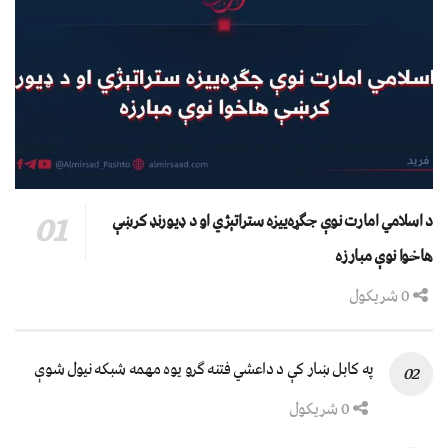
د اسلامي امارت نوې جګړه‌ییزه ستراتېژي او د ډیورنډ کرښې
هاخوا نوې مبارزه
0 شریکول
په کابل ښار کې د داعشي فتنه ګرو يوه مهمه شبکه نيول شوې
0 شریکول