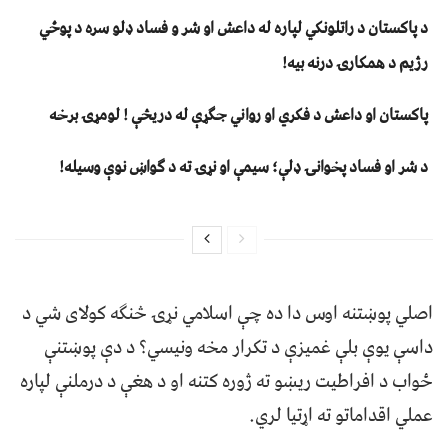
د پاکستان د راتلونکي لپاره له داعش او شر و فساد ډلو سره د پوځي
رژیم د همکارۍ درنه بیه!
پاکستان او داعش د فکري او رواني جګړې له دریڅې ! لومړۍ برخه
د شر او فساد پخوانۍ ډلې؛ سیمې او نړۍ ته د ګواښ نوې وسیله!
اصلي پوښتنه اوس دا ده چې اسلامي نړۍ څنګه کولای شي د
داسې یوې بلې غمیزې د تکرار مخه ونیسي؟ د دې پوښتنې
ځواب د افراطیت ریښو ته ژوره کتنه او د هغې د درملنې لپاره
عملي اقداماتو ته اړتیا لري.