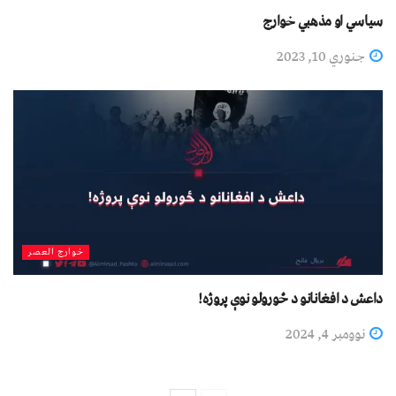
سياسي او مذهبي خوارج
جنوري 10, 2023
خوارج العصر
داعش د افغانانو د ځورولو نوې پروژه!
نوومبر 4, 2024