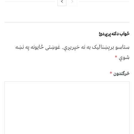
ځواب دلته پرېږدئ
ستاسو برېښناليک به نه خپريږي.
غوښتى ځایونه په نښه
شوي
*
څرگندون
*