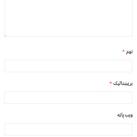
نوم
*
بریښنالیک
*
ویب پاڼه