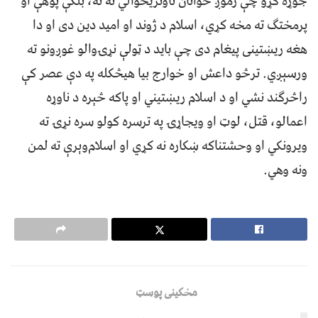
جوړه کړو چې زموږ ځوانان تاوتریخوالي ته نه، بلکې پوهې او
پرمختګ ته مخه کړي، اسلام د ژوند او امید دین دی او دا
هغه ریښتینی پیغام دی چې باید د ټولې نړۍوالو غوږونو ته
ورسېږي. ترڅو داعش او خوارج بیا هیڅکله په دې عصر کې
راڅرګند نشي او د اسلام ریښتیني او پاکه څېره د ناوړه
اعمالو، قتل، لوټ او ویجاړۍ په ترسره کولو سره نړۍ ته
ویرونکي او وحشتناکه ښکاره نه کړي او اسلام‌وېرې ته لمن
ونه وهي.
مخکینی پوسټ