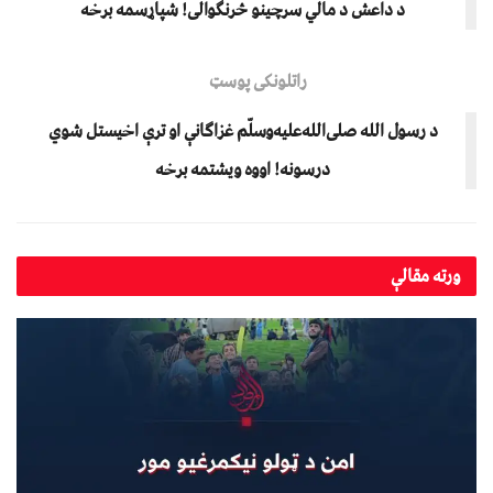
د داعش د مالي سرچینو څرنګوالی! شپاړسمه برخه
راتلونکی پوسټ
د رسول الله صلی‌الله‌علیه‌وسلّم غزاګانې او ترې اخیستل شوي
درسونه! اووه ویشتمه برخه
ورته
مقالې