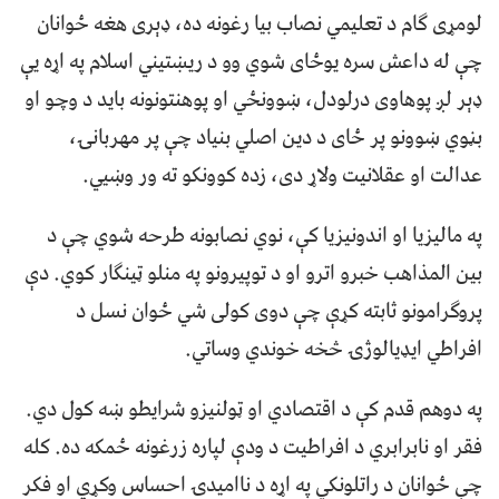
لومړی ګام د تعلیمي نصاب بیا رغونه ده، ډېری هغه ځوانان
چې له داعش سره یوځای شوي وو د ریښتیني اسلام په اړه یې
ډېر لږ پوهاوی درلودل، ښوونځي او پوهنتونونه باید د وچو او
بڼوي ښوونو پر ځای د دین اصلي بنياد چې پر مهربانۍ،
عدالت او عقلانیت ولاړ دی، زده کوونکو ته ور وښيي.
په مالیزیا او اندونیزیا کې، نوي نصابونه طرحه شوي چې د
بین المذاهب خبرو اترو او د توپیرونو په منلو ټینګار کوي. دې
پروګرامونو ثابته کړې چې دوی کولی شي ځوان نسل د
افراطي ایډیالوژۍ څخه خوندي وساتي.
په دوهم قدم کې د اقتصادي او ټولنیزو شرایطو ښه کول دي.
فقر او نابرابري د افراطیت د ودې لپاره زرغونه ځمکه ده. کله
چې ځوانان د راتلونکي په اړه د ناامیدۍ احساس وکړي او فکر