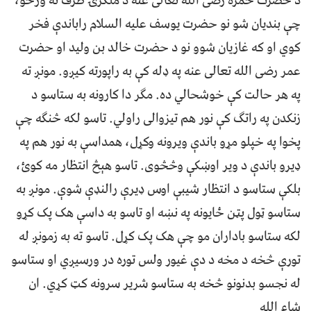
د حضرت حمزه رضی الله تعالی عنه د ملګرۍ طرف ته ورځو،
چې بندیان شو نو حضرت یوسف علیه السلام راباندې فخر
کوي او که غازیان شوو نو د حضرت خالد بن ولید او حضرت
عمر رضی الله تعالی عنه په ډله کې به راپورته کیږو. مونږ ته
په هر حالت کې خوشحالي ده. مګر دا کارونه به ستاسو د
زنکدن په راتګ کې نور هم تیزوالی راولي. تاسو لکه څنګه چې
پخوا په خپلو مړو باندې ویرونه وکړل، همداسې به نور هم په
ډیرو باندې د ویر اوښکې وڅڅوی. تاسو هېڅ انتظار مه کوئ،
بلکې ستاسو د انتظار شیبې اوس ډیرې رالنډې شوې. مونږ به
ستاسو ټول پټن ځایونه په نښه او تاسو به داسې هک پک کړو
لکه ستاسو باداران مو چې هک پک کړل. تاسو ته به زمونږ له
تورې څخه د مخه د دې غیور ولس توره در ورسیږي او ستاسو
له نجسو بدنونو څخه به ستاسو شریر سرونه کټ کړي. ان
شاء الله