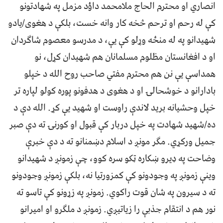
انصاري او محترم الحاج ملامحمد داؤد مزمل په شهادتونو
کې له رحم او ترحم څخه کار وانه خست، بلکې د هغوی/یادو
شهیدانو په له منځه وړلو کې یې، د مدرسو معصوم شاګردان
او د افغانستان مظلوم مسلمانان هم شهیدان کړل، نو
همداسې یې نن هم محترم مفتي صاحب روح الله د خپلو
بادارانو د خوشحالۍ او د هغوی د هدفونو پوره کولو لپاره تر
خپل وحشیانه برید لاندې راوست او شهید یې کړ. الله دې د
ده/شهید شهادت په خپل دربار کې قبول او کورنۍ ته دې صبر
جمیل ورکړي. مګر مونږ د اسلام دښمنانو ته د دې خبرې
وضاحت په ډیرو ښکاره ټکو سره کوو، چې زمونږ د شهیدانو
وینې زمونږ په وجودونو کې کمزورتیا نه، بلکې زمونږ وجودونو
ته د سیرون په شان قوت راکوي. زمونږ په زړونو کې تاسو ته
نور هم د انتقام جذبې را زیاتیږي. زمونږ د ملګرو او امیرانو