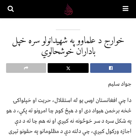
خوارج د علماوو په شهیدانولو سره خپل
باداران خوشحالوي
جواد سلیم
دا چې افغانستان اوس یو له استقلال، حریت او خپلواکۍ
څخه برخمن هیواد دی او د هېڅ کوم چا امرونو ته پکې، د هو
په شکل سره د سر خوځونه نه کیږي او نه هم چا ته د دې
اجازه ورکول کیږي، چې دلته دې د مظلومانو په حقونو تیری