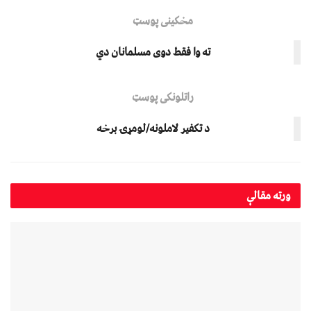
مخکینی پوسټ
ته وا فقط دوی مسلمانان دي
راتلونکی پوسټ
د تکفير لاملونه/لومړۍ برخه
ورته
مقالې