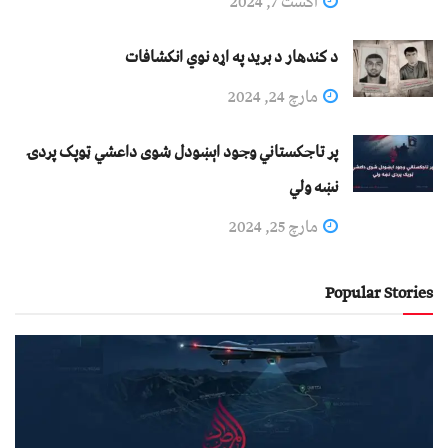
اگست 7, 2024
د کندهار د برید په اړه نوي انکشافات
مارچ 24, 2024
پر تاجکستاني وجود اېښودل شوی داعشي ټوپک پردۍ
نښه ولي
مارچ 25, 2024
Popular Stories