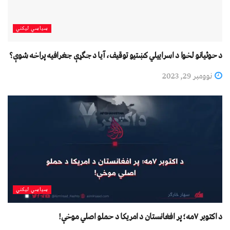
سیاسي لیکني
د حوثیانو لخوا د اسراییلي کښتیو توقیف، آیا د جګړې جغرافیه پراخه شوې؟
نوومبر 29, 2023
سیاسي لیکني
د اکتوبر ۷مه؛ پر افغانستان د امریکا د حملو اصلي موخې!