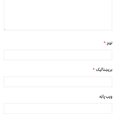
نوم
*
بریښنالیک
*
ویب پاڼه