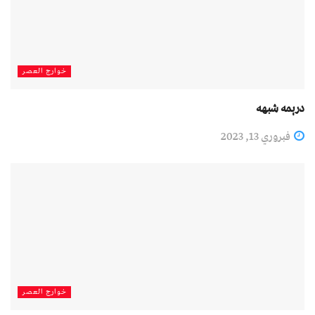
خوارج العصر
درېمه شبهه
فبروري 13, 2023
خوارج العصر