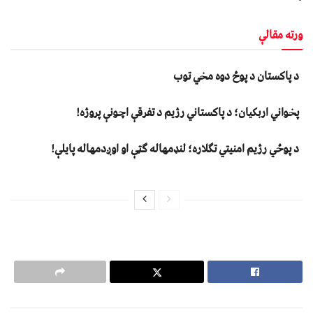
ورته مقالې
د پاکستان د پوځ دوه مخي توب
پخواني اربکیان؛ د پاکستاني رژیم د تفرقې اچونې پروژه!
د پوځي رژیم امنیتي تګلاره؛ لنډمهاله ګټې او اوږدمهاله پایلې!