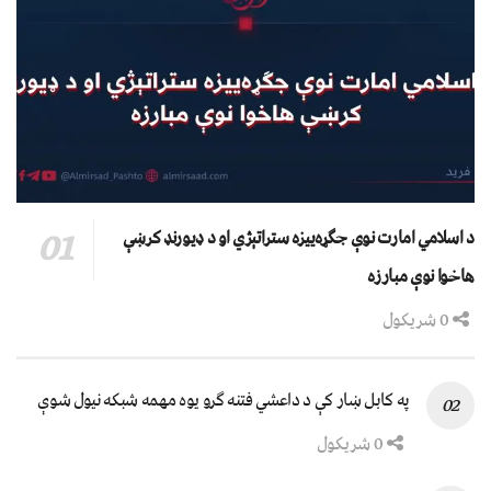
د اسلامي امارت نوې جګړه‌ییزه ستراتېژي او د ډیورنډ کرښې
هاخوا نوې مبارزه
0 شریکول
په کابل ښار کې د داعشي فتنه ګرو يوه مهمه شبکه نيول شوې
0 شریکول