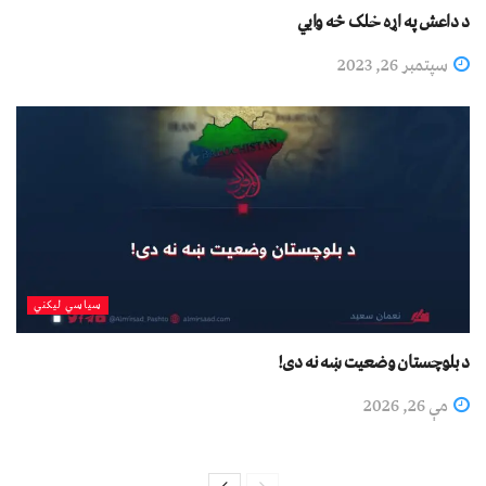
د داعش په اړه خلک څه وايي
سپتمبر 26, 2023
سیاسي لیکني
د بلوچستان وضعیت ښه نه دی!
مې 26, 2026