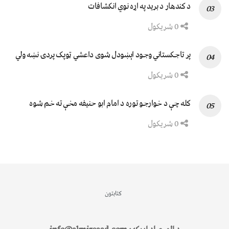
د کندهار د برید په اړه نوي انکشافات
0 شریکول
پر تاجکستاني وجود اېښودل شوی داعشي ټوپک پردۍ نښه ولي
0 شریکول
کله چې د خوارجو توره د امام ابو حنیفه مخې ته خم شوه
0 شریکول
کتابتون