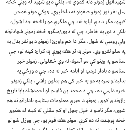
شهیدانول زمونږ ډله کموي نه، بلکې د یو شهید له وینې څخه
سل نفر نور زمونږ صفونو ته داخلیږي. هوکې مونږ غمجن
کیږو، مګر د دې لپاره نه، چې ملګري مو راڅخه جدا شول،
بلکې د دې په خاطر، چې له دوی/ملګرو څخه زمونږ شهادتونه
ولې ړومبي نه شول. مګر دا هم واورئ! زمونږ د یو نفر بدل به
په سلو نفرو وي. مونږ به تر هغه پورې په کراره کینه نو، چې
ستاسو په وینو کې مو آسونه نه وي ځغلولي. زمونږ خبر
ستاسو د بادار ټرمپ او ابامه خبر نه ده، چې د ورځې په
بدلیدلو سره به مو په خبر کې هم بدلون راشي، بلکې زمونږ
خبره داسې ده، چې د محمد بن قاسم او احمدشاه بابا تاریخ
راژوندی کوي. زمونږ د خبرې معلومات ستاسو بادارانو ته هم
شوی، مګر تاسو د خپل جهل او کم عقلۍ له کبله له هغوی
څخه پوښتنه نه ده کړې. مونږ هغه قوم یو، چې ووژل شو نو