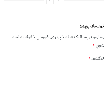
ځواب دلته پرېږدئ
ستاسو برېښناليک به نه خپريږي.
غوښتى ځایونه په نښه
شوي
*
څرگندون
*