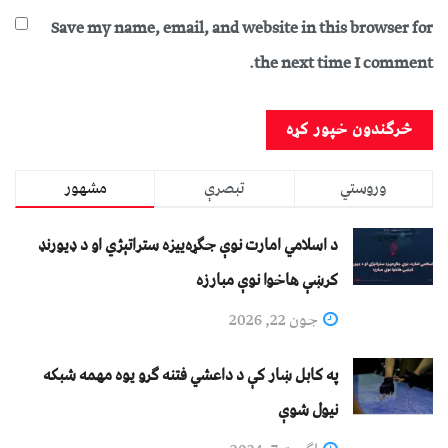
Save my name, email, and website in this browser for
the next time I comment.
وروستي
تبصرې
مشهور
د اسلامي امارت نوې جګړه‌ییزه ستراتېژي او د ډیورنډ
کرښې هاخوا نوې مبارزه
جون 22, 2026
په کابل ښار کې د داعشي فتنه ګرو يوه مهمه شبکه
نيول شوې