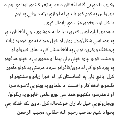
وکړي، یا دې بې ګناه افغانان د غم په ټغر کینوي اویا دې هم د
دې ولس په کوم کور باندې له اجازې پرته د چاپې په نوم
داخل او د هغوی عزت دې پایمال کړي.
د همدې لپاره اوس کفري دنیا دا نه خوښوي، چې افغانان دې
په همداسې شکل/ډول روان او خپل هیواد ته دې دومره زیات
پرمختګ ورکړي، نو یې په افغانستان کې د نفاق خپرولو او
وحشت کولو لپاره خپلې ډلې پیدا او هغوی یې د خپلو هدفونو
په پوره کولو کې له دوی/کافرانو سره د مرستې په کولو مأمور
کړل. یادې ډلې په افغانستان کې له خورا زیاتو وحشتونو او
ظلمونو څخه کار واخست. د علماوو په وینو یې لاسونه سره
او د مدرسو، مکتبونو همداسې نورو علمي ځایونو په ړنګولو/
ویجاړولو یې خپل باداران خوشحاله کړل. دوی لکه څنګه چې
پخوا د شیخ صاحب رحیم الله حقاني، مجیب الرحمن