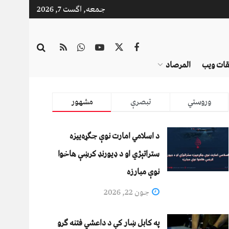
جمعه, اگست 7, 2026
قات ویب
المرصاد
وروستي
تبصرې
مشهور
د اسلامي امارت نوې جګړه‌ییزه
ستراتېژي او د ډیورنډ کرښې هاخوا
نوې مبارزه
جون 22, 2026
په کابل ښار کې د داعشي فتنه ګرو