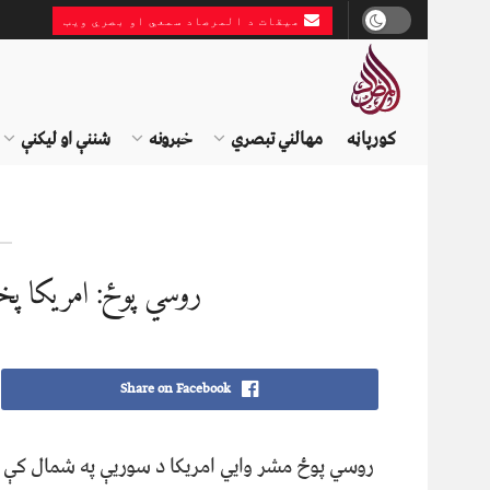
میقات د المرصاد سمعي او بصري ویب
کورپاڼه
مهالني تبصري
خبرونه
شننې او لیکنې
روسي پوځ: امریکا پخ
Share on Facebook
روسي پوځ مشر وايي امریکا د سوريې په شمال کې پخ