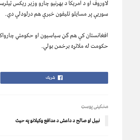
لاوروف او د امریکا د بهرنیو چارو وزیر ریکس ټیلرس
سوريې پر مسایلو تلیفون خبرې هم درلودلې دي.
افغانستان کې هم ګڼ سیاسیون او حکومتي چارواکي
حکومت له ملاتړه برخمن بولي.
شریک
مخکینی پوسټ
نبیل او صالح د داعش د مدافع وکیلانو په حیث