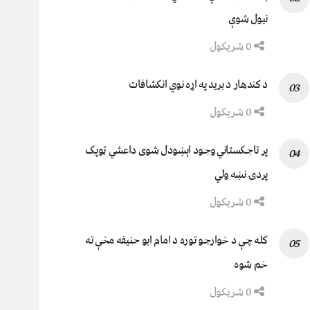
نيول شوې
0 شریکول
د کندهار د برید په اړه نوي انکشافات
0 شریکول
پر تاجکستاني وجود اېښودل شوی داعشي ټوپک
پردۍ نښه ولي
0 شریکول
کله چې د خوارجو توره د امام ابو حنیفه مخې ته
خم شوه
0 شریکول