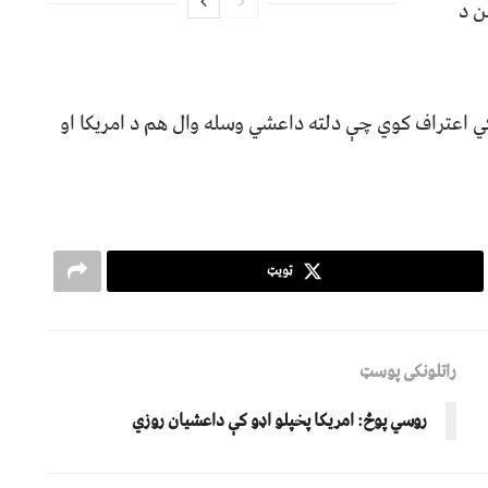
ن د
 اعتراف کوي چې دلته داعشي وسله وال هم د امریکا او
ټویټ
راتلونکی پوسټ
روسي پوځ: امریکا پخپلو اډو کې داعشیان روزي