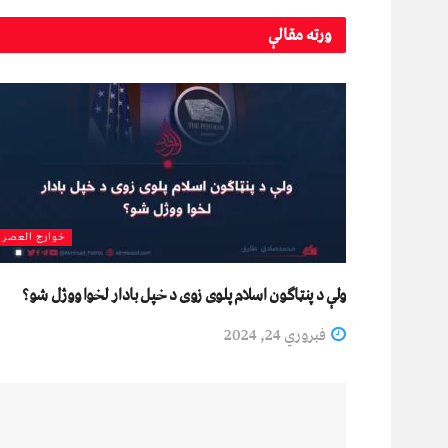
ورته
مقالې
خوارج العصر
ولې د پنټاګون اسلام پلوی زوى د خپل بادار لخوا ووژل شو؟
فبروري 24, 2024