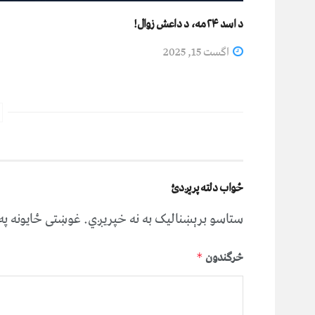
د اسد ۲۴مه، د داعش زوال!
اگست 15, 2025
ځواب دلته پرېږدئ
ستاسو برېښناليک به نه خپريږي.
غوښتى ځایونه پ
څرگندون
*