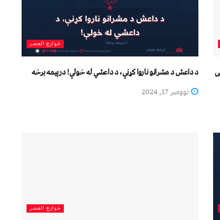
خوارج العصر
ی
د داعش د مشرانو ناروا کړنې، د داعشي له خولې! درېیمه برخه
نوومبر 17, 2024
خوارج العصر