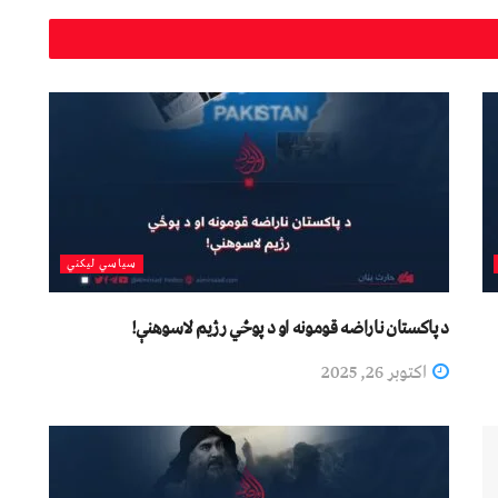
سیاسي لیکني
د پاکستان ناراضه قومونه او د پوځي رژیم لاسوهنې!
اکتوبر 26, 2025