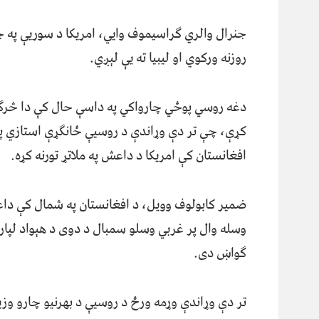
جنرال والري ګراسیموف وايي، امریکا د سوريې په 
روزنه ورکوي او لیبیا ته يې لېږي.
دغه روسي پوځي چارواکي په داسې حال کې دا څرګ
کړې، چې تر دې وړاندې د روسيې ځانګړې استازي پ
افغانستان کې امریکا د داعش په ملاتړ تورنه کړه.
ضمیر کابولوف وویل، د افغانستان په شمال کې دا
وسله وال پر غربي وسلو سمبال د دوی د هېواد لپاره
ګواښ دی.
تر دې وړاندې وړمه ورځ د روسيې د بهرنیو چارو وز