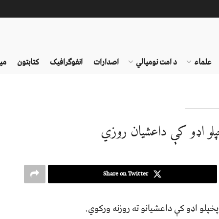
علماء
د امت نومیالي
اصدارات
انفوګرافیک
کتابتون
می
پلو اډو کې داعشیان روزي
Share on Twitter
پلو اډو کې داعشیانو ته روزنه ورکوي.