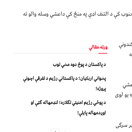
جنوب کې د التنف اډې په منځ کې داعشي وسله والو ته
ندونې
ورته مقالې
ه
د پاکستان د پوځ دوه مخي توب
پخواني اربکیان؛ د پاکستاني رژیم د تفرقې اچونې
عشي
پروژه!
 یو لوی
د پوځي رژیم امنیتي تګلاره؛ لنډمهاله ګټې او
اوږدمهاله پایلې!
یر سرګی