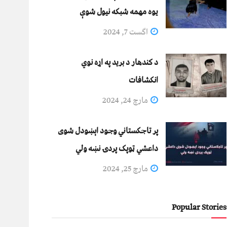
يوه مهمه شبکه نيول شوې
اگست 7, 2024
د کندهار د برید په اړه نوي
انکشافات
مارچ 24, 2024
پر تاجکستاني وجود اېښودل شوی
داعشي ټوپک پردۍ نښه ولي
مارچ 25, 2024
Popular Stories