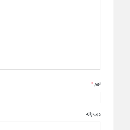
نوم
*
ویب پاڼه