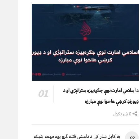
د اسلامي امارت نوې جګړه‌ییزه ستراتېژي او د
ډیورنډ کرښې هاخوا نوې مبارزه
0 شریکول
په کابل ښار کې د داعشي فتنه ګرو يوه مهمه شبکه