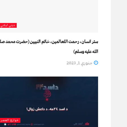
دیني لیکني
ستر انسان، رحمت اللعالمین، خاتم النبیین (حضرت محمد صل
الله علیه وسلم)
جنوري 1, 2023
خوارج العصر