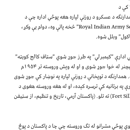
یټې په “Close Quarter Battle School” کې د
دارنګه د عسکرو د روزنې لپاره هغه پوځي اداره چې د
انګریزي دورې له “Royal Indian Army Service Corps School, Kakul” څخه پاتې وه، دوام یې وکړ،
اکول” وبلل شوه.
یمي ادارې “کیمبرلي” په طرز جوړ شوي “سټاف کالج کویټه”
کې روانه وه. دا کالج د هند له وېش مخکې د لارډ کیچنر له خوا جوړ شوی و او له وېش وروسته تر ۱۹۵۴م
 همدارنګه د توپخانې د روزنې لپاره په نوښار کې جوړ شوی
ي سکول” کې د استادانو روزنه تر ۱۹۵۲م پورې په برتانیه کې ترسره کېده، او له هغه وروسته هغوی د
روزنې لپاره د امریکا پوځي مرکزونو (Fort Sill, Oklahoma) ته تلو. (پاکستان آرمي، تاریخ و تنظیم، از سټیفن
انوي پوځي مشرانو له تګ وروسته چې چا د پاکستان د پوځ