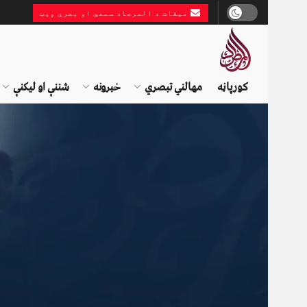
میقات د المرصاد سمعي او بصري ویب
کورپاڼه
مهالني تبصري
خبرونه
شننې او لیکنې