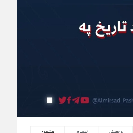
وروستي
تبصرې
مشهور