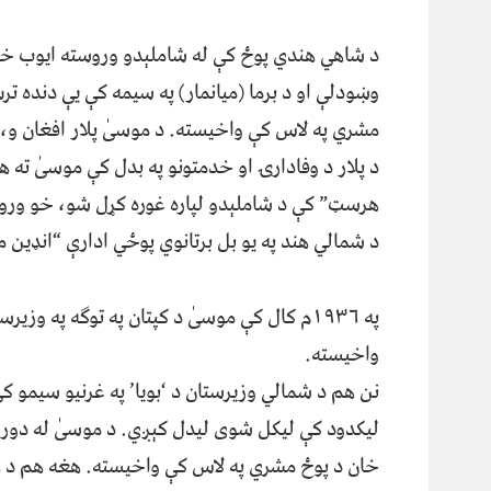
د شاهي هندي پوځ کې له شاملېدو وروسته ایوب خا
وښودلې او د برما (میانمار) په سیمه کې یې دنده ت
د پلار د وفادارۍ او خدمتونو په بدل کې موسیٰ ته 
هرسټ” کې د شاملېدو لپاره غوره کړل شو، خو وروست
د شمالي هند په یو بل برتانوي پوځي ادارې “انډین 
په ۱۹۳۶م کال کې موسیٰ د کپتان په توګه په و
واخیسته.
نن هم د شمالي وزیرستان د ‘بویا’ په غرنیو سیمو 
خان د پوځ مشري په لاس کې واخیسته. هغه هم د ه