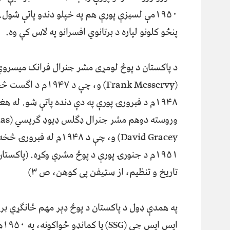
۱۹۵۰مې لسیزې پورې هم په خپلو دندو پاتې شو
پنځو کلونو لپاره د برتانوي افسرانو په لاس کې وه.
د پاکستان د پوځ لومړی مشر جنرال فرانک میسروي
(Frank Messervy) و، چې د ۱۹۴۷م د
۱۹۴۸م د فبرورۍ پورې په دې دنده پاتې شو. له هغ
وروسته دوهم م
David Gracey) و، چې د ۱۹۴۸م له فبرورۍ 
۱۹۵۱م د جنورۍ پورې د پوځ مشري وکړه. (پاکستا
تاریخ و تنظیم، از سټیفن پی کوهن، ص ۳)
په همدې ډول د پاکستان د پوځ ډېر مهم ځانګړي بر
ایس ای