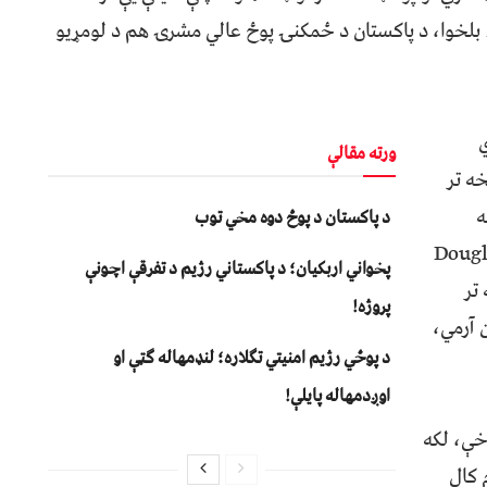
ل. بلخوا، د پاکستان د ځمکنۍ پوځ عالي مشرۍ هم د لومړیو
ورته مقالې
 اګست څخه تر
ه
د پاکستان د پوځ دوه مخي توب
شر جنرال ډګلس ډیوډ ګریسي (Douglas
پخواني اربکیان؛ د پاکستاني رژیم د تفرقې اچونې
څخه تر
پروژه!
ن آرمي،
د پوځي رژیم امنیتي تګلاره؛ لنډمهاله ګټې او
اوږدمهاله پایلې!
خې، لکه
س جي (SSG) یا کمانډو ځواکونه، په ۱۹۵۰م کال