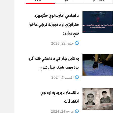
د اسلامي امارت نوې جګړه‌ییزه
ستراتېژي او د ډیورنډ کرښې هاخوا
نوې مبارزه
جون 22, 2026
په کابل ښار کې د داعشي فتنه ګرو
يوه مهمه شبکه نيول شوې
اگست 7, 2024
د کندهار د برید په اړه نوي
انکشافات
مارچ 24, 2024