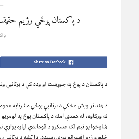
د پاکستان پوځي رژیم حقیقت،
ډاک
Share on Facebook
د پاکستان د پوځ په جوړښت او وده کې د برتانیې ونډ
د هند تر وېش مخکې د برتانیې پوځي مشرتابه عموما
نه ورکاوه، له همدې امله د پاکستان پوځ په لومړ
شاوخوا یو نیم لک عسکرو د قوماندې لپاره یوازې نږ
څلورو زرو افسرانو پورې رسېده. دا تشه د برتانیې، 