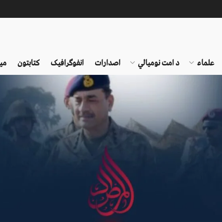
علماء
د امت نومیالي
اصدارات
انفوګرافیک
کتابتون
می