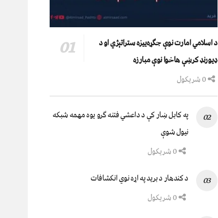
د اسلامي امارت نوې جګړه‌ییزه ستراتېژي او د
ډیورنډ کرښې هاخوا نوې مبارزه
0 شریکول
په کابل ښار کې د داعشي فتنه ګرو يوه مهمه شبکه
نيول شوې
0 شریکول
د کندهار د برید په اړه نوي انکشافات
0 شریکول