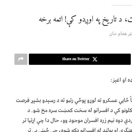
 د تاریخ په اوږدو کې! اتمه برخه
ټر همام خان
Share on Twitter
ه او اغېز:
ً ځايي عسکرو ته لوړو پوځي رتبو ته د رسېدو بشپړ فرصت
یو کلونو کې د افسرانو له سخت کمښت سره مخ شو. د
دې دوه نیم زره افسران موجود وو، حال دا چې اړتیا تر
هنګري او پولنډ له افسرانو ډکه شوه، چې ځینې یې تر