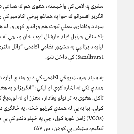
مشري په لاس کې واخیسته، هغوی هم له هماغې طب
انګریز افسرانو له خوا په هماغو پوځي اکاډمیو کې رو
سره د وفادارۍ عملي ثبوت هم وړاندې کړی و. له 
پاکستانی جرنیل فیلډ مارشال ایوب خان و، چې له ع
Sandhurst) کې داخل شو.
په سینډ هرسټ پوځي اکاډمۍ کې د یو هندي لپاره د
همدې ټکي ته اشاره کوي او لیکي: “انګریزانو به ه
ټاکل. هغوی به تر ټولو وفادار، معزز او له لوېدیځ
کولې. بیا به یې له همدې کورنیو څخه، په ځانګړي 
(VCOs) زامن غوره کول، چې په خپلو دندو کې ی
تنظیم، سټیفن پي کوهن، ص ۵۷)