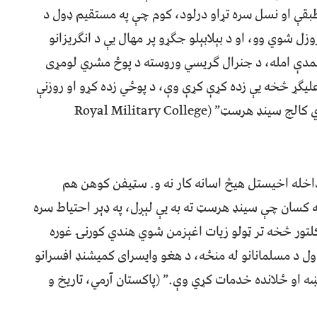
قې او نسل سره تړاو درلود، کوم چې په مستقیم ډول د
زل شوي وو، او د بېلابېلو جګړو پر مهال یې د انګریزانو
همدې امله، د جنرال ګریسي وروسته د پوځ مشري لومړی
ليګړ څخه یې زده کړې کړې وې، د پوځي زده کړو او روزنې
لپاره د برتانیې په مشهور نظامي اکاډمۍ “رائل ملټري کالج سینډ هرسټ” (Royal Military College
اخله اخیستل هیڅ اسانه کار نه و. سټیفن کوهن هم
غه کسان چې سینډ هرسټ ته به یې لېږل، په ډېر احتیاط سره
 کلتور څخه تر ټولو زیات اغېزمن شوي هندي کورنۍ غوره
ډول د مسلمانانو له منځه، د هغو وایسرای کمیشنډ افسرانو
ې ښه او ځلانده خدمات کړي وې.” (پاکستان آرمي، تاریخ و