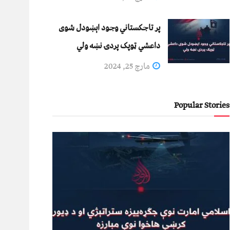
پر تاجکستاني وجود اېښودل شوی
داعشي ټوپک پردۍ نښه ولي
مارچ 25, 2024
Popular Stories