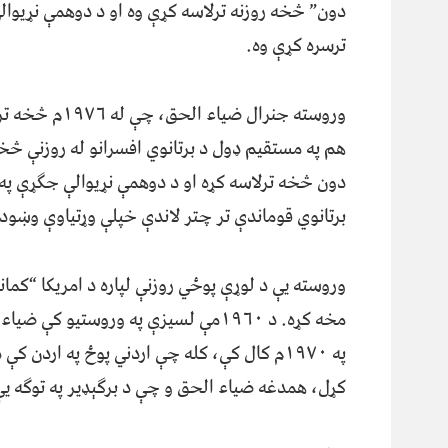
دون” څخه روزنه ترلاسه کړې وه او د دوهمې نړیوالې
ترسره کړې وه.
هم په مستقیم ډول د برتانوي افسرانو له روزنې څخ
دون څخه ترلاسه کړه او د دوهمې نړیوالې جګړې په
برتانوي قوماندې تر چتر لاندې خپلې وړتیاوې وښود
وروسته یې د لوړې پوځي روزنې لپاره د امریکا “کم
مخه کړه. د ۱۹۶۰مې لسیزې په وروستیو
په ۱۹۷۰م کال کې، کله چې اردني پوځ په اردن
کړل، همدغه ضیاء الحق و چې د برګېډیر په توګه ی