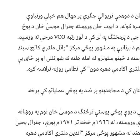
ن د دوهمې نړیوالې جګړې پر مهال هم خپلې وړتیاوې
رسره کوله. د ایوب خان وروسته جنرال موسیٰ خان د پوځ
مشري په لاس کې واخیسته. د موسیٰ پلار افغان و، چې د پرمختګ په لړ کې د لوړ رتبه VCO درجې ته ورسېد.
هم د برتانیې په مشهور پوځي مرکز “رائل ملټري کالج سینډ
ه د ځینو ستونزو له امله هلته نه شو تللی او پر ځای یې
ملټري اکاډمي دهره دون” کې نظامي روزنه ترلاسه کړه.
زیرستان کې د مجاهدینو پر ضد په پوځي عملیاتو کې برخه
کې د یوې پوځي پوستې ترڅنګ د موسیٰ خان نوم په روښانه
لیکدود کې لیکل شوی لیدل کېږي. د موسیٰ له دورې وروسته، له ۱۹۶۶م څخه تر ۱۹۷۱م پورې، جنرال یحییٰ
ند له مشهور پوځي مرکز “انډین ملټري اکاډمي دهره