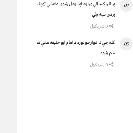
پر تاجکستاني وجود اېښودل شوی داعشي ټوپک
پردۍ نښه ولي
0 شریکول
کله چې د خوارجو توره د امام ابو حنیفه مخې ته
خم شوه
0 شریکول