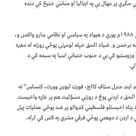
 جګړې پر مهال یې په ایټالیا او منځني ختیځ کې دنده
وروسته جنرال ضیاء الحق، چې له ۱۹۷۶م څخه تر ۱۹۸۸م پورې د هېواد په سیاسي او نظامي چارو واکمن و،
ه برخمن و. ضیاء الحق خپله لومړنۍ پوځي روزنه له دهره
 وروستیو کې یې د جنوب ختیځې اسیا په سیمه کې د
لې.
انډ اینډ جنرل سټاف کالج، فورټ لیوین وورث، کنساس” ته
 کې ضیاء الحق د اردني پوځ د روزنې مسؤلیت هم پر غاړه واخیست.
 کې د پناه اخیستلو فلسطیني کډوالو پر ضد پوځي عملیات پیل
ې د اردن د دوهمې پوځي فرقې مشري په لاس کې لرله.