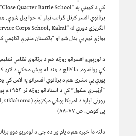
کې د کو
برتانوي افسر کرنل ګرانټ ټیلر له خوا پیل شوې. هم
یوازې نوم یې بدل شو او “پاکستان ملټري اکاډمي ک
د لوړپوړو افسرانو روزنه هم د برتانوي نظامي تعل
پورې یې مشرۍ هم د برتانوي افسرانو په لاس کې وه.
“آرټیلر
پی کوهن، ص ۷۷–۸۸)
دلته دا خبره هم د پام وړ ده چې د لومړیو دوو برت