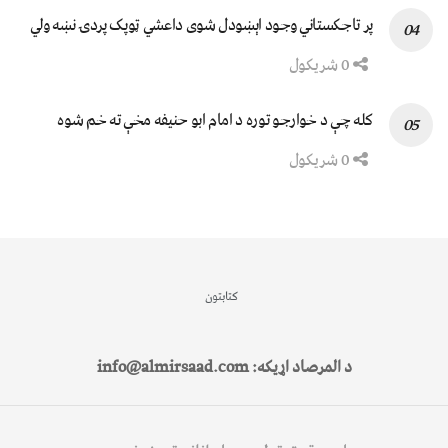
پر تاجکستاني وجود اېښودل شوی داعشي ټوپک پردۍ نښه ولي
0 شریکول
کله چې د خوارجو توره د امام ابو حنیفه مخې ته خم شوه
0 شریکول
کتابتون
د المرصاد اړیکه: info@almirsaad.com