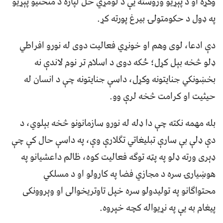
وکړه او د پېړیو وروسته یې د لومړي ځل لپاره د منځنیو پېړیو
په ډول د حکومتولۍ بیرغ پورته کړ.
دې ادعا، لوی وهم او خونړي فعالیت دوی له نورو افراطي
ډلو څخه بېل کړل؛ ځکه دوی د اسلام تر نوم لاندې نه
بخښونکي جنایتونه وکړل، داسې جنایتونه چې د انسان له
حیثیت او کرامت څخه لرې وو.
بله مهمه نکته چې دا ډله له نورو سازمانونو څخه بېلوي، د
دې ډلې بې سارې تبلیغاتي تګلارې وې، په داسې حال کې چې
ډېری ورته ډلو په پټه توګه فعالیت کوه، ظالم داعشیانو په
هوښیارۍ سره د مجازي فضا په کارولو او د مسلکي
محتواګانو په تولیدولو سره خپل تاوتریخوالی او وېروونکی
پیغام به یې په نړیواله کچه خپروه.