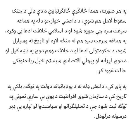
په هر صورت، همدا ځانګړې ځانګړتیاوې د دې ډلې د چټک
سقوط لامل هم شوې، د داعشي خوارجو ډله په هماغه
سرعت سره چې جوړه شوه او د اسلامي خلافت ادعا یې وکړه،
په هماغه سرعت سره هم له منځه لاړه او تاریخ ته وسپارل
شوه، د حکومتولۍ ادعا او د خلافت وهم دوی په نښه کړل او
د دوی لړزانه او پېچلي اقتصادي سیسټم خپل زیانمنونکی
حالت غوره کړ.
په پای کې، داعش ډله نه د یوه باثباته دولت په توګه، بلکې په
تاریخ کې د سازمان شوي افراطیت د یوې بې سارې نمونې په
توګه ثبت شوه چې د تحلیلګرانو او سیاست‌والو لپاره یې ډېر
درسونه درلودل.