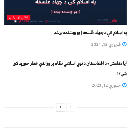
شنني او لیکني
په اسلام کې د جهاد فلسفه | یو ویشتمه برخه
فبروري 12, 2024
جهادي لیکني
ايا «داعش» د افغانستان د نوي اسلامي نظام پر وړاندې خطر جوړېدلای
شي؟!
جنوري 12, 2023