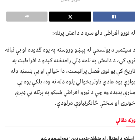
له نورو افراطي ډلو سره د داعش پرتله:
د سپټمبر د یولسمې له پېښو وروسته په یوه ګډوډه او بې ثباته
نړۍ کې، د داعش په نامه ډلې رامنځته کېدو د افراطیت په
تاریخ کې یو نوی فصل پرانیست، دا خیالي او بې بنسټه ډله
یوازې یوه عادي تاوتریخوالي پلوه ډله نه وه، بلکې یوه بې
سارې پدیده وه چې د نورو افراطي شبکو په پرتله یې ډېرې
خونړۍ او سختې ځانګړتیاوې درلودې.
ورته مقالې
اسلام د اعتدال او منځلارېتوب دین! دوولسمه برخه