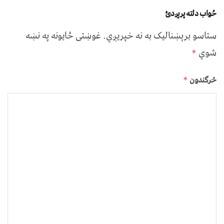
ځواب دلته پرېږدئ
ستاسو برېښناليک به نه خپريږي.
غوښتى ځایونه په نښه
شوي
*
څرگندون
*