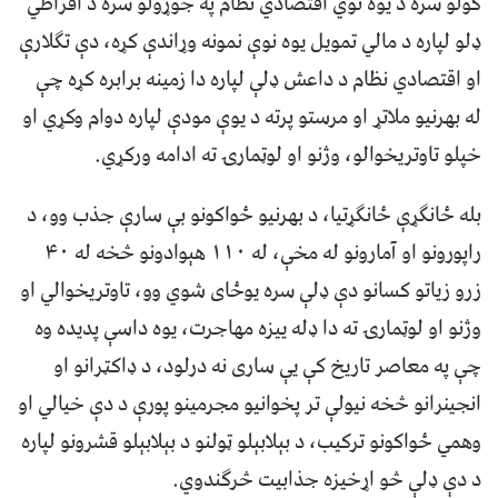
کولو سره د یوه نوي اقتصادي نظام په جوړولو سره د افراطي
ډلو لپاره د مالي تمویل یوه نوې نمونه وړاندې کړه، دې تګلارې
او اقتصادي نظام د داعش ډلې لپاره دا زمینه برابره کړه چې
له بهرنیو ملاتړ او مرستو پرته د یوې مودې لپاره دوام وکړي او
خپلو تاوتریخوالو، وژنو او لوټمارۍ ته ادامه ورکړي.
بله ځانګړې ځانګړتیا، د بهرنیو ځواکونو بې سارې جذب وو، د
راپورونو او آمارونو له مخې، له ۱۱۰ هېوادونو څخه له ۴۰
زرو زیاتو کسانو دې ډلې سره یوځای شوي وو، تاوتریخوالي او
وژنو او لوټمارۍ ته دا ډله ییزه مهاجرت، یوه داسې پدیده وه
چې په معاصر تاریخ کې یې ساری نه درلود، د ډاکټرانو او
انجینرانو څخه نیولې تر پخوانیو مجرمینو پورې د دې خیالي او
وهمي ځواکونو ترکیب، د بېلابېلو ټولنو د بېلابېلو قشرونو لپاره
د دې ډلې څو اړخیزه جذابیت څرګندوي.