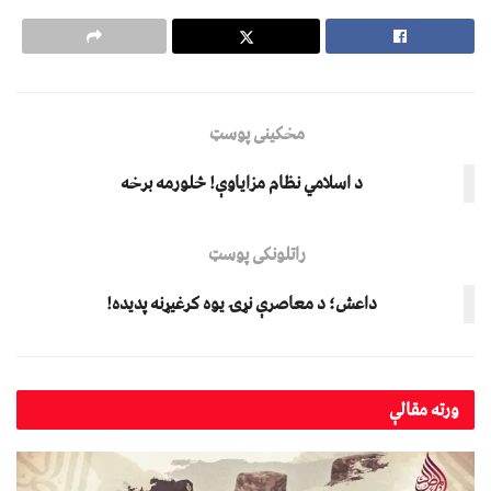
مخکینی پوسټ
د اسلامي نظام مزاياوې! څلورمه برخه
راتلونکی پوسټ
داعش؛ د معاصرې نړۍ یوه کرغیړنه پدیده!
ورته
مقالې