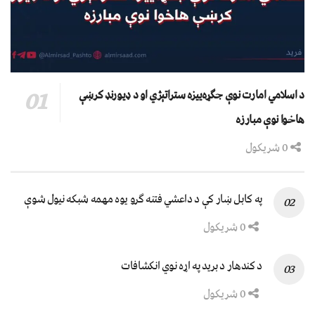
د اسلامي امارت نوې جګړه‌ییزه ستراتېژي او د ډیورنډ کرښې
هاخوا نوې مبارزه
0 شریکول
په کابل ښار کې د داعشي فتنه ګرو يوه مهمه شبکه نيول شوې
0 شریکول
د کندهار د برید په اړه نوي انکشافات
0 شریکول