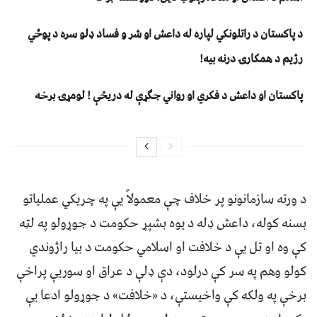
د پاکستان د راتلونکي لپاره له داعش او شر و فساد ډلو سره د پوځي
رژیم د همکارۍ درنه بیه!
پاکستان او داعش د فکري او رواني جګړې له دریڅې ! لومړۍ برخه
د ورته سازمانونو پر خلاف چې معمولاً یې په چریکي عملیاتو
بسنه کوله، داعش ډله د یوه بشپړ حکومت د جوړولو په لټه
کې وه او تل یې د خلافت او اسلامي حکومت د بیا راژوندي
کولو وهم په سر کې درلود، دې ډلې د عراق او سوریې پراخې
برخې په ولکه کې واخیستې، د «خلافت» د جوړولو ادعا یې