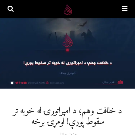
د خلافت وهم؛ د امپراتورۍ له خوبه تر
سقوط پورې! لومړۍ برخه
عزیز جلال