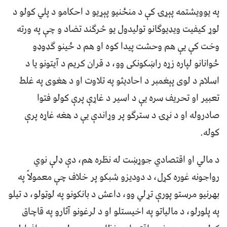
په یوویشتمه پېړۍ کې د منځنیو پېړیو د احکامو د پلي کولو د
لوړ کیفیت ویډیوګانو تولیدول یو څرګند تضاد و چې په ورته
وخت کې یې هم وحشت پیدا کوه او هم د ځینو ګډوډو
ځوانانو لپاره زړه راښکونکی وو، د قران کریم د آیتونو یا د
اسلام د لوی پېغمبر د احادیثو په تلاوت او د هغوی په غلط
تعبیر او تحریف سره یې د اسیر د غاړې پرې کولو فتوا
صادروله او د نړۍ د سترګو پر وړاندې یې د هغه غاړه پرې
کوله.
د مالي او اقتصادي جوړښت له نظره هم، دې ډلې نوي
رواجونه غوره کړل، د دودیزو شبکو پر خلاف چې معمولاً په
بهرنیو مرستو پورې تړلي وو، داعش د بانکونو په لوټولو، د تیلو
په پلورلو، د مالیاتو په اخیستلو او د لرغونو آثارو په قاچاق