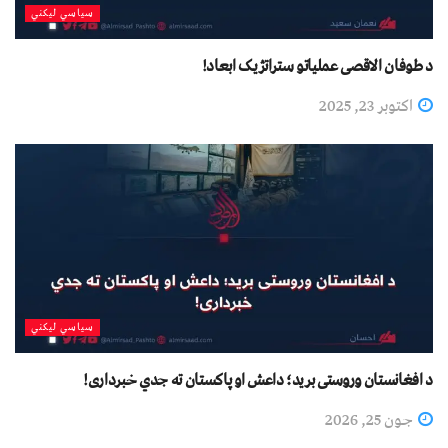
سیاسي لیکني
د طوفان الاقصی عملیاتو ستراتژیک ابعاد!
اکتوبر 23, 2025
سیاسي لیکني
د افغانستان وروستی برید؛ داعش او پاکستان ته جدي خبرداری!
جون 25, 2026