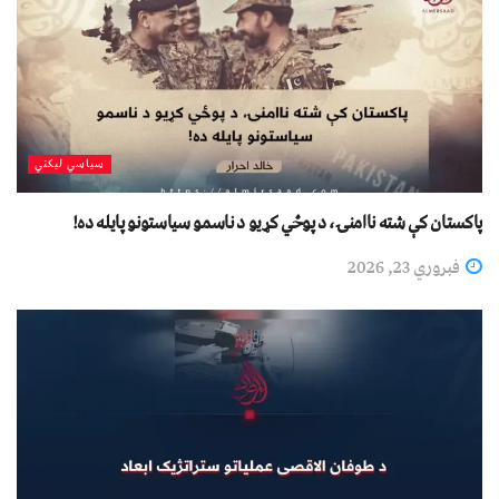
سیاسي لیکني
پاکستان کې شته ناامنۍ، د پوځي کړیو د ناسمو سیاستونو پایله ده!
فبروري 23, 2026