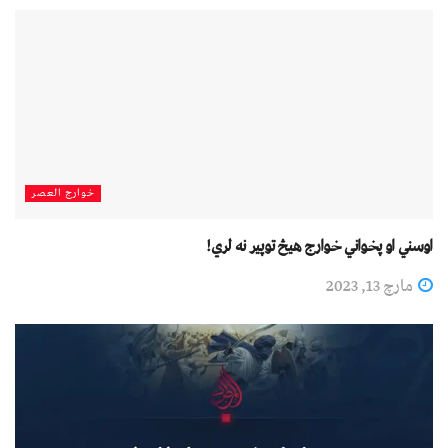
خوارج العصر
اوسني او پخواني خوارج هیڅ توپیر نه لري!
مارچ 13, 2023