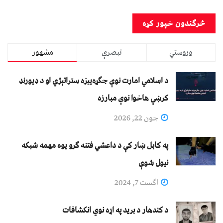
وروستي
تبصرې
مشهور
د اسلامي امارت نوې جګړه‌ییزه ستراتېژي او د ډیورنډ
کرښې هاخوا نوې مبارزه
جون 22, 2026
په کابل ښار کې د داعشي فتنه ګرو يوه مهمه شبکه
نيول شوې
اگست 7, 2024
د کندهار د برید په اړه نوي انکشافات