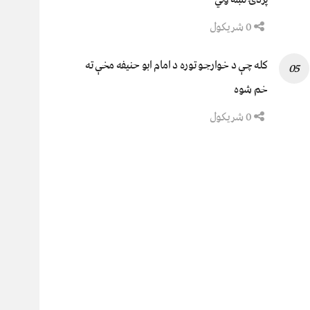
0 شریکول
کله چې د خوارجو توره د امام ابو حنیفه مخې ته
خم شوه
0 شریکول