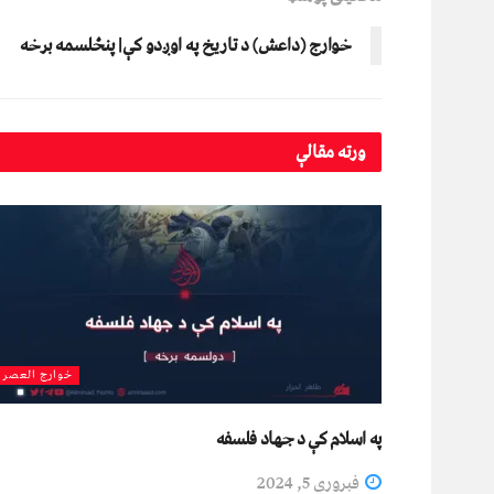
خوارج (داعش) د تاریخ په اوږدو کې| پنځلسمه برخه
ورته
مقالې
خوارج العصر
په اسلام کې د جهاد فلسفه
فبروري 5, 2024