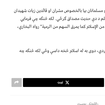
و مسلمانان بیا بالخصوص مشران او قائدین زیات شهیدان
سلم د دې حدیث مصداق ګرځي. لکه څنګه چې فرمایي
من الإسلام كما يمرق السهم من الرمية” رواه البخاري،
ریږدي، دوی به له اسلام څخه داسې وځي لکه څنګه چه
ټویټ
راتلونکی پوسټ