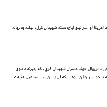
مریکا او اسرائیلو لپاره مفته شهیدان کړل، لیکنه به زیاته
 د نړیوال جهاد مشران شهیدان کړي، که چیرته د دوی
ته د خوښۍ چکچې وهي لکه نن یې چې د اسماعیل هنیه د