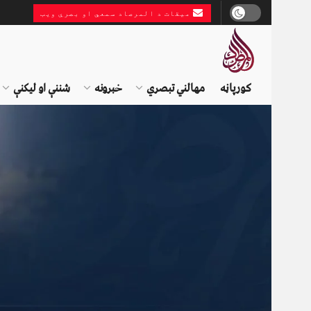
میقات د المرصاد سمعي او بصري ویب
کورپاڼه
مهالني تبصري
خبرونه
شننې او لیکنې