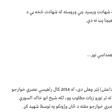
 په شهادت ورسېد چې وروسته له شهادت څخه یې د
هیچا پټ نه دي.
 همداسې نور…
خو په اوسني وخت کې دې کار ته عصري خوارجو (داعش) ټټر وهلی دی، له 2014 کال راهیسې عصري خوارجو
 تر نورو زیات مطلوب وو، لکه شیخ ابو خالد السوري
عصري خوارجو مفته د ځان وژونکو په توسط شهید کړ.