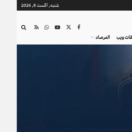
شنبه, اگست 8, 2026
قات ویب
المرصاد