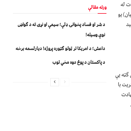
ت له
ورته مقالې
ن) یو
ید
د شر او فساد پخوانۍ ډلې؛ سیمې او نړۍ ته د ګواښ
نوې وسیله!
داعش؛ د امریکا تر ټولو ګټوره پروژه! دیارلسمه برخه
د پاکستان د پوځ دوه مخي توب
ګټه یې
ریت با
هادت