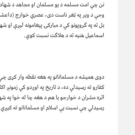
نن چې امت مسلمه د یو مسلمان او مجاهد د شهاد
وجې د ویر په ټغر ناست دی، عصري خوارج (داعشیا
بل ته په ګروپونو کې د مبارکۍ پیغامونه لیږي او شه
اسماعیل هنیه ته د هلاګت نسبت کوي.
دوی همیشه د مسلمانانو په هغه نقطه وار کړی چې 
کفارو ته رسیدلې ده، د تاریخ په اوږدو کې زمونږ اکث
اثره مشران د خوارجو یا هم د هغه چا له خوا په ش
رسیدلي چې نسبت یې اسلام او مسلمانانو ته کیږي.