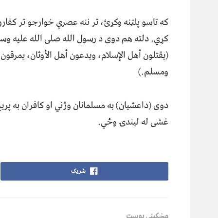
که تاسو پلټنه وکړئ، تر ننه عصري خوارجو تر کفار
کړي. دلته هم دوی د رسول الله صلی الله علیه و
(يقتلون أهل الإسلام، ويدعون أهل الأوثان، يمرقون 
ومسلم.)
دوی (داعشیان) به مسلمانان وژني او کافران به پ
غشی له لیندۍ وځي.
شریک
مخکینی پوسټ