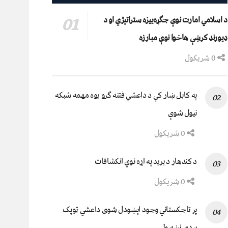
د اسلامي امارت نوې جګړه‌ییزه ستراتېژي او د
ډیورنډ کرښې هاخوا نوې مبارزه
0 شریکول
په کابل ښار کې د داعشي فتنه ګرو يوه مهمه شبکه
نيول شوې
0 شریکول
د کندهار د برید په اړه نوي انکشافات
0 شریکول
پر تاجکستاني وجود اېښودل شوی داعشي ټوپک
پردۍ نښه ولي