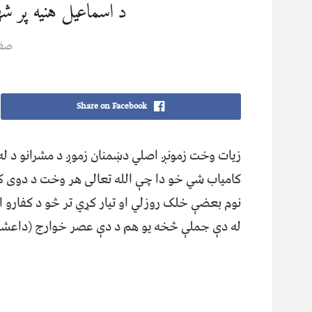
د اسماعیل هنیه پر 
صفت
Share on Facebook
زیات وخت زمونږ اصلي دښمنان زموږ د مشرانو د له 
کامیاب شي خو دا چې الله تعالی هر وخت د دوی کید
نوم بعضې خلک روزلي او تیار کړي تر څو د کفارو ا
له دې جملې څخه یو هم د دې عصر خوارج (داعشی