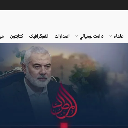
علماء
د امت نومیالي
اصدارات
انفوګرافیک
کتابتون
می