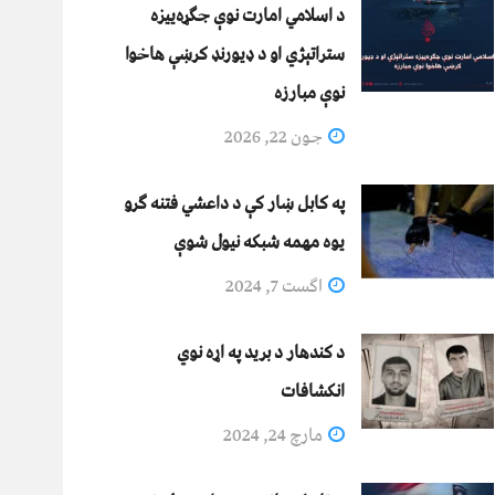
د اسلامي امارت نوې جګړه‌ییزه
ستراتېژي او د ډیورنډ کرښې هاخوا
نوې مبارزه
جون 22, 2026
په کابل ښار کې د داعشي فتنه ګرو
يوه مهمه شبکه نيول شوې
اگست 7, 2024
د کندهار د برید په اړه نوي
انکشافات
مارچ 24, 2024