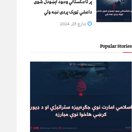
پر تاجکستاني وجود اېښودل شوی
داعشي ټوپک پردۍ نښه ولي
مارچ 25, 2024
Popular Stories