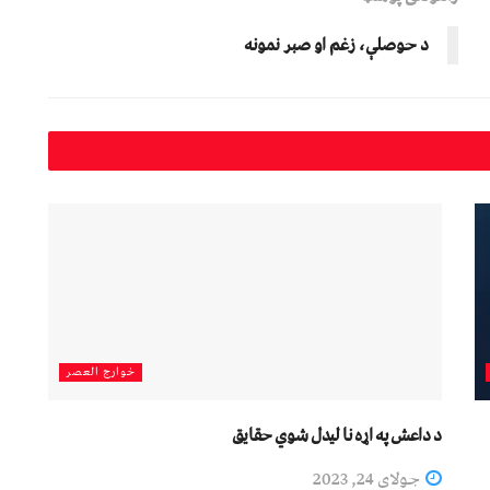
د حوصلې، زغم او صبر نمونه
خوارج العصر
د داعش په اړه نا لیدل شوي حقايق
جولای 24, 2023