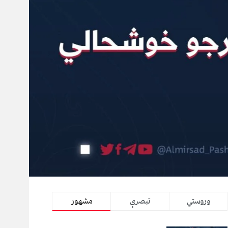
وروستي
تبصرې
مشهور