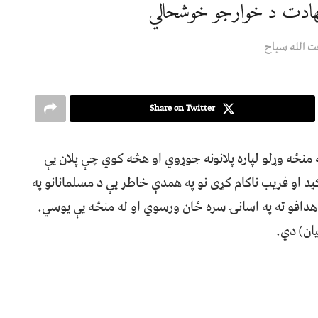
شهادت د خوارجو خوشحالي
 الله سیاح
Share on Twitter
منځه وړلو لپاره پلانونه جوړوي او هڅه کوي چې پلان یې
 او فریب ناکام کړی نو په همدې خاطر یې د مسلمانانو په
هدافو ته په اسانۍ سره ځان ورسوي او له منځه یې یوسي.
ان) دي.