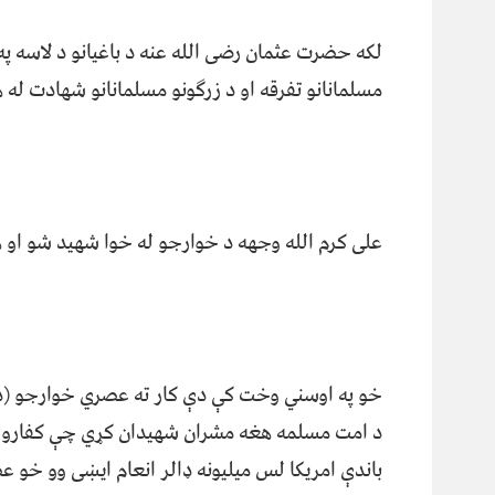
لکه حضرت عثمان رضی الله عنه د باغیانو د لاسه
مسلمانانو تفرقه او د زرګونو مسلمانانو شهادت له 
علی کرم الله وجهه د خوارجو له خوا شهید شو او
د امت مسلمه هغه مشران شهیدان کړي چې کفارو ته
باندې امریکا لس میلیونه ډالر انعام ایښی وو خو 