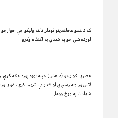
که د هغو مجاهدینو نوملړ دلته ولیکو چې خوارجو د ا
اوږده شي خو په همدې به اکتفاء وکړو.
عصري خوارجو (داعش) خپله پوره پوره هڅه کړې چې
لاس ور ونه رسیږي او کفار یې شهید کړي، دوی ور
شهادت په ورځ ووهلې.