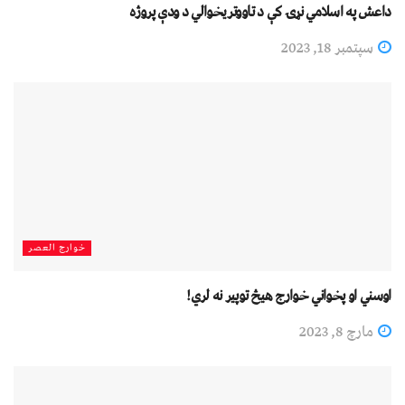
داعش په اسلامي نړۍ کې د تاووتریخوالي د ودې پروژه
سپتمبر 18, 2023
خوارج العصر
اوسني او پخواني خوارج هیڅ توپیر نه لري!
مارچ 8, 2023