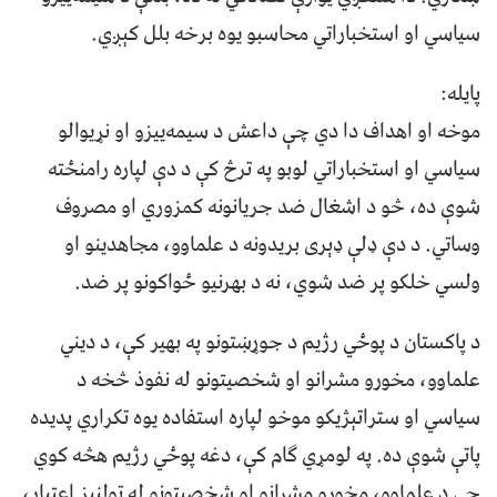
سياسي او استخباراتي محاسبو يوه برخه بلل کېږي.
پایله:
موخه او اهداف دا دي چې داعش د سيمه‌ييزو او نړيوالو
سياسي او استخباراتي لوبو په ترڅ کې د دې لپاره رامنځته
شوې ده، څو د اشغال ضد جريانونه کمزوري او مصروف
وساتي. د دې ډلې ډېری بريدونه د علماوو، مجاهدينو او
ولسي خلکو پر ضد شوي، نه د بهرنيو ځواکونو پر ضد.
د پاکستان د پوځي رژیم د جوړښتونو په بهير کې، د ديني
علماوو، مخورو مشرانو او شخصيتونو له نفوذ څخه د
سياسي او ستراتېژيکو موخو لپاره استفاده يوه تکراري پديده
پاتې شوې ده. په لومړي ګام کې، دغه پوځي رژیم هڅه کوي
چې د علماوو، مخورو مشرانو او شخصيتونو له ټولنيز اعتبار،