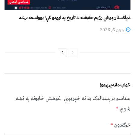
سیاسي لیکني
د پاکستان پوځي رژیم حقیقت، د تاریخ په اوږدو کې! یوولسمه برخه
جون 6, 2026
ځواب دلته پرېږدئ
ستاسو برېښناليک به نه خپريږي.
غوښتى ځایونه په نښه
شوي
*
څرگندون
*