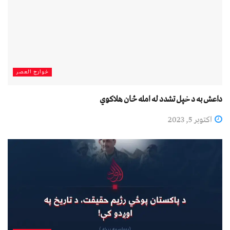
خوارج العصر
داعش به د خپل تشدد له امله ځان هلاکوي
اکتوبر 5, 2023