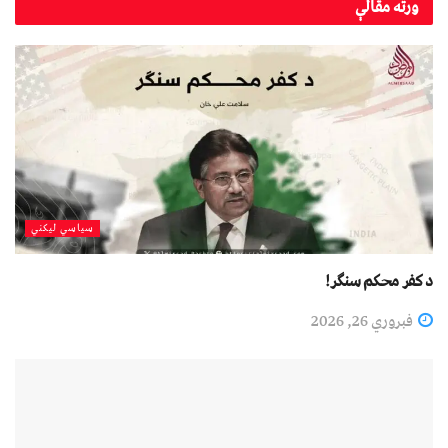
ورته
مقالې
سیاسي لیکني
د کفر محکم سنګر!
فبروري 26, 2026