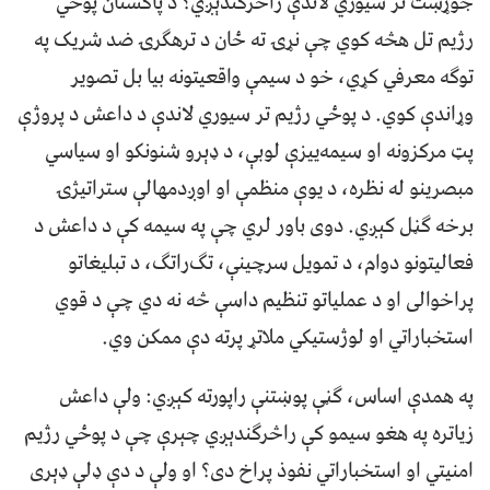
جوړښت تر سیوري لاندې راڅرګندېږي؟ د پاکستان پوځي
رژیم تل هڅه کوي چې نړۍ ته ځان د ترهګرۍ ضد شریک په
توګه معرفي کړي، خو د سيمې واقعيتونه بيا بل تصوير
وړاندې کوي. د پوځي رژيم تر سيوري لاندې د داعش د پروژې
پټ مرکزونه او سيمه‌ييزې لوبې، د ډېرو شنونکو او سياسي
مبصرينو له نظره، د يوې منظمې او اوږدمهالې ستراتيژۍ
برخه ګڼل کېږي. دوی باور لري چې په سيمه کې د داعش د
فعاليتونو دوام، د تمويل سرچينې، تګ‌راتګ، د تبليغاتو
پراخوالی او د عملياتو تنظيم داسې څه نه دي چې د قوي
استخباراتي او لوژستيکي ملاتړ پرته دې ممکن وي.
په همدې اساس، ګڼې پوښتنې راپورته کېږي: ولې داعش
زياتره په هغو سيمو کې راڅرګندېږي چېرې چې د پوځي رژیم
امنيتي او استخباراتي نفوذ پراخ دی؟ او ولې د دې ډلې ډېری