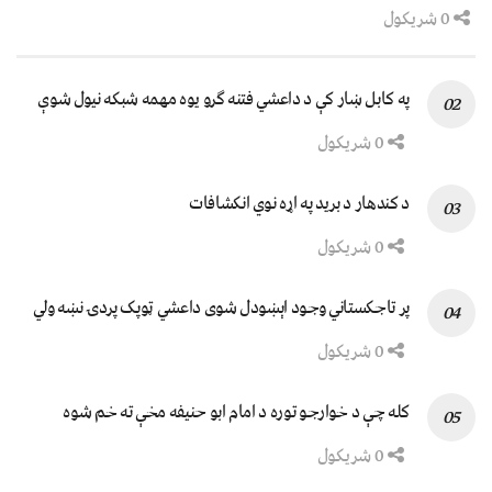
0 شریکول
په کابل ښار کې د داعشي فتنه ګرو يوه مهمه شبکه نيول شوې
0 شریکول
د کندهار د برید په اړه نوي انکشافات
0 شریکول
پر تاجکستاني وجود اېښودل شوی داعشي ټوپک پردۍ نښه ولي
0 شریکول
کله چې د خوارجو توره د امام ابو حنیفه مخې ته خم شوه
0 شریکول