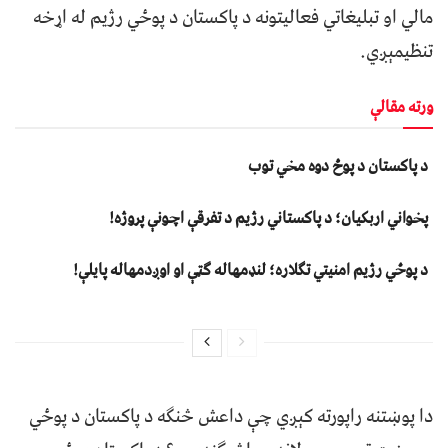
مالي او تبليغاتي فعاليتونه د پاکستان د پوځي رژیم له اړخه
تنظيمېږي.
ورته مقالې
د پاکستان د پوځ دوه مخي توب
پخواني اربکیان؛ د پاکستاني رژیم د تفرقې اچونې پروژه!
د پوځي رژیم امنیتي تګلاره؛ لنډمهاله ګټې او اوږدمهاله پایلې!
دا پوښتنه راپورته کېږي چې داعش څنګه د پاکستان د پوځي