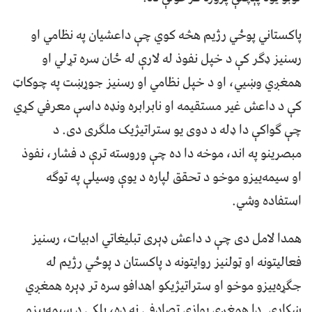
پاکستاني پوځي رژيم هڅه کوي چې داعشيان په نظامي او
رسنيز ډګر کې د خپل نفوذ له لارې له ځان سره تړلي او
همغږي وښيي، او د خپل نظامي او رسنيز جوړښت په چوکاټ
کې د داعش غير مستقيمه او نابرابره ونډه داسې معرفي کړي
چې ګواکې دا ډله د دوی يو ستراتيژيک ملګری دی. د
مبصرينو په اند، موخه دا ده چې وروسته ترې د فشار، نفوذ
او سيمه‌ييزو موخو د تحقق لپاره د يوې وسيلې په توګه
استفاده وشي.
همدا لامل دی چې د داعش ډېری تبليغاتي ادبيات، رسنيز
فعاليتونه او ټولنيز روايتونه د پاکستان د پوځي رژيم له
جګړه‌ييزو موخو او ستراتيژيکو اهدافو سره تر ډېره همغږي
ښکاري. دا همغږي يوازې تصادفي نه ده، بلکې د سيمه‌ييزو