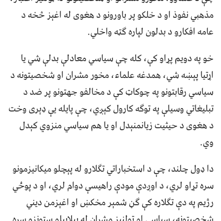
مذهبي نفوذ او د خلکو پر باورونو د هغوی له اغېز څخه د
عامه افکارو د بدلون لپاره ګټه واخلي.
خو په دويم پړاو کې، کله چې سياسي معادلې بدلې شي يا
اړتيا پېښه شي، همدغه علماء، مخور مشران او شخصيتونه د
سياسي رقابتونو په چوکاټ کې د مخالفو جهتونو پر ضد د
تبليغاتي وسيلې په توګه کارول کېږي، چې پايله يې ډېری وخت
د هغوی د حيثيت زيانمنېدل او يا هم سياسي منزوي کېدل
وي.
دا ډول چلند، چې د استخباراتي تګلارو له پېچلو ميکانيزمونو
سره تړاو لري، د اوږدې مودې راهيسې دوام لري، او د پوځي
رژيم په دې تګلاره کې ګڼ شمېر مخکښ او اغېزمن ديني
شخصيتونه، سياسي او ټولنيز مشران له بېلابېلو ستونزو سره