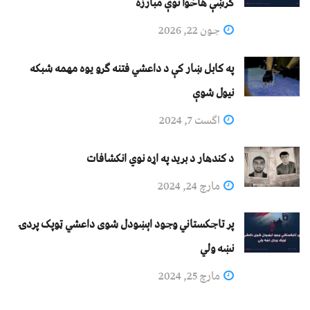
کرښې هاخوا نوې مبارزه
جون 22, 2026
په کابل ښار کې د داعشي فتنه ګرو يوه مهمه شبکه
نيول شوې
اگست 7, 2024
د کندهار د برید په اړه نوي انکشافات
مارچ 24, 2024
پر تاجکستاني وجود اېښودل شوی داعشي ټوپک پردۍ
نښه ولي
مارچ 25, 2024