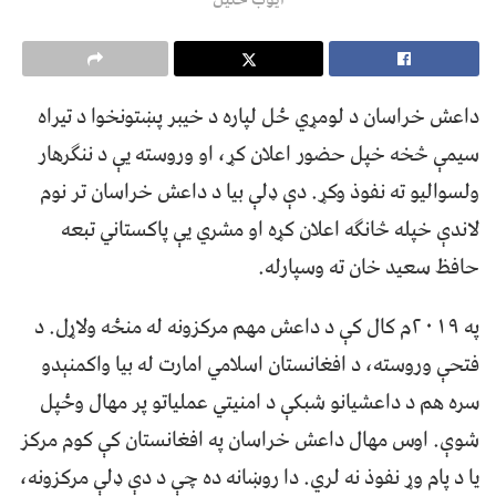
داعش خراسان د لومړي ځل لپاره د خیبر پښتونخوا د تيراه
سيمې څخه خپل حضور اعلان کړ، او وروسته يې د ننګرهار
ولسواليو ته نفوذ وکړ. دې ډلې بيا د داعش خراسان تر نوم
لاندې خپله څانګه اعلان کړه او مشري يې پاکستاني تبعه
حافظ سعيد خان ته وسپارله.
په ۲۰۱۹م کال کې د داعش مهم مرکزونه له منځه ولاړل. د
فتحې وروسته، د افغانستان اسلامي امارت له بيا واکمنېدو
سره هم د داعشيانو شبکې د امنيتي عملياتو پر مهال وځپل
شوې. اوس مهال داعش خراسان په افغانستان کې کوم مرکز
يا د پام وړ نفوذ نه لري. دا روښانه ده چې د دې ډلې مرکزونه،