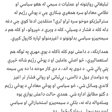
تبليغاتي روايتونه او عمليات د سيمې له هغو سياسي او
نظامي معادلو سره همغږي ښکاري چې د پوځي رژيم له
ستراتيژيکو موخو سره تړاو لري؟ منتقدين ادعا کوي چې دغه
ډله کله د فشار د وسيلې، کله د وېرې د خپرولو، او کله هم د
سيمه‌ييزو سياسي بدلونونو د اغېزمنولو لپاره کارول کېږي.
همدارنګه، د داعش نوم کله ناکله د يوې مهرې په توګه هم
استعمالېږي، څو اصلي عاملين او د پوځي رژیم شاته څېرې
پټې پاتې شي. د دوی په اند، د دې کار موخه دا ده چې سيمه
په دوامدار ډول د ناامنۍ، بې‌ثباتۍ او رواني فشار تر اغېز
لاندې وساتل شي، څو سياسي او پوځي معادلې د پوځي رژیم
د ګټو مطابق اداره شي. همدې حالت داعش يوازې يوه
وسله‌واله ډله نه، بلکې د سيمه‌ييزو استخباراتي او سياسي
لوبو يوه پېچلې پروژه ګرځولې ده.