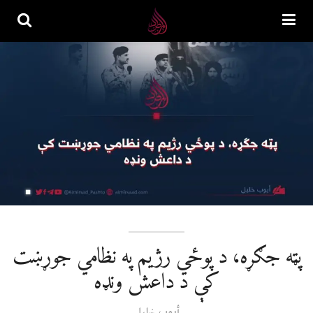
پټه جګړه، د پوځي رژیم په نظامي جوړښت
کې د داعش ونډه
أیوب خلیل