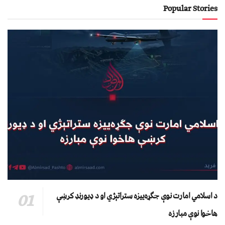
Popular Stories
د اسلامي امارت نوې جګړه‌ییزه ستراتېژي او د ډیورنډ کرښې
هاخوا نوې مبارزه