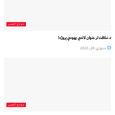
خوارج العصر
د خلافت تر عنوان لاندې یهودي پروژه!
جنوري 28, 2023
خوارج العصر