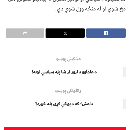
مخ شوي او له منځه وړل شوي دي.
مخکینی پوسټ
د علماوو د ترور تر شا پټه سیاسي لوبه!
راتلونکی پوسټ
داعش؛ که د پوځي کړۍ بله څهره؟